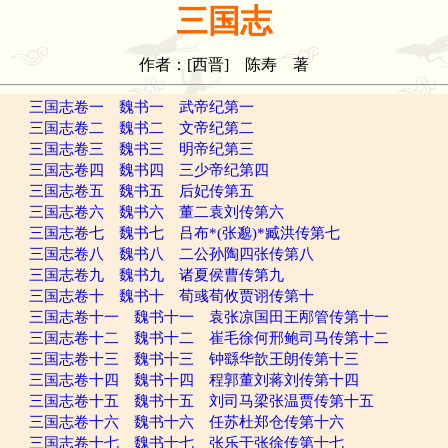
三国志
作者：[西晋] 陈寿 著
三国志卷一 魏书一 武帝纪第一
三国志卷二 魏书二 文帝纪第二
三国志卷三 魏书三 明帝纪第三
三国志卷四 魏书四 三少帝纪第四
三国志卷五 魏书五 后妃传第五
三国志卷六 魏书六 董二袁刘传第六
三国志卷七 魏书七 吕布*(张邈)*臧洪传第七
三国志卷八 魏书八 二公孙陶四张传第八
三国志卷九 魏书九 诸夏侯曹传第九
三国志卷十 魏书十 荀彧荀攸贾诩传第十
三国志卷十一 魏书十一 袁张凉国田王邴管传第十一
三国志卷十二 魏书十二 崔毛徐何邢鲍司马传第十二
三国志卷十三 魏书十三 钟繇华歆王朗传第十三
三国志卷十四 魏书十四 程郭董刘蒋刘传第十四
三国志卷十五 魏书十五 刘司马梁张温贾传第十五
三国志卷十六 魏书十六 任苏杜郑仓传第十六
三国志卷十七 魏书十七 张乐于张徐传第十七