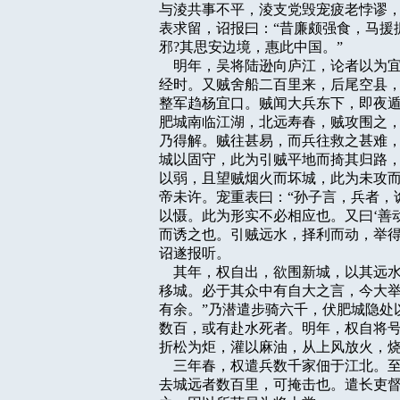
与淩共事不平，淩支党毁宠疲老悖谬，
表求留，诏报曰：“昔廉颇强食，马援
邪?其思安边境，惠此中国。”

    明年，吴将陆逊向庐江，论者以
经时。又贼舍船二百里来，后尾空县，
整军趋杨宜口。贼闻大兵东下，即夜遁
肥城南临江湖，北远寿春，贼攻围之，
乃得解。贼往甚易，而兵往救之甚难，
城以固守，此为引贼平地而掎其归路，
以弱，且望贼烟火而坏城，此为未攻而
帝未许。宠重表曰：“孙子言，兵者，
以慑。此为形实不必相应也。又曰‘善
而诱之也。引贼远水，择利而动，举得
诏遂报听。

    其年，权自出，欲围新城，以其
移城。必于其众中有自大之言，今大举
有余。”乃潜遣步骑六千，伏肥城隐处
数百，或有赴水死者。明年，权自将号
折松为炬，灌以麻油，从上风放火，烧
    三年春，权遣兵数千家佃于江北
去城远者数百里，可掩击也。遣长吏督