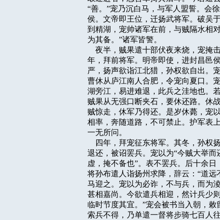
“善。”宠乃沉白马，与军人盟誓。会
侯。文帝即王位，迁扬武将军。破吴于
到精湖，宠帅诸军在前，与贼隔水相对
为其备。”诸军皆警。

    夜半，贼果遣十部伏夜来烧，宠
年，拜前将军。明帝即使，进封昌邑侯
严，扬声欲诣江北猎，孙权欲自出。宠
曹休从庐江南人合肥，令宠向夏口。宠
湖旁江，易进难退，此兵之洼地也。若
贼果从无强口断夹石，要休还路。休战
贼惊走，休军乃得还。是岁休薨，宠以
相率，奔随道路，不可禁止。护军表上
一无所问。

    四年，拜宠征东将军。其冬，孙
退还，被诏罢兵。宠以为“今贼大举而
虚，掩不备也”。表不罢兵。后十余日
将孙布遣人诣扬州求降，辞云：“道远
马迎之。宠以为必诈，不与兵，而为淩
甚相嘉尚。今欲遣兵相迎，然计兵少则
临时节度其宜。”宠会被书当入朝，敕留
索兵不得，乃单遣一督将步骑七百人往