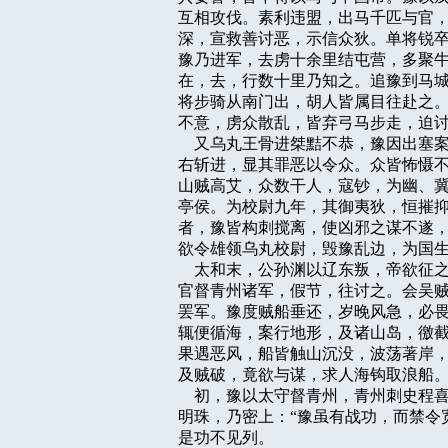
互相攻伐。素利违盟，出马千匹与官，
深，宣救善讨恶，示信众狄。单将锐卒
豫乃进军，去虏十余里结屯营，多聚牛
在，去，行数十里乃知之。追豫到马城
将步骑从南门出，胡人皆属目往赴之。
不意，虏众散乱，皆弃弓马步走，迫讨
    又乌丸王骨进桀黠不恭，豫因出
右斩进，显其罪恶以令众。众皆怖慑不
山贼高艾，众数干人，寇钞，为幽、冀
亭侯。为校尉九年，其御夷狄，恒摧抑
者，豫皆构刺搅离，使凶邪之谋不遂，
欲令雄领乌丸校尉，毁豫乱边，为国生
    太和末，公孙渊以辽东叛，帝欲
官督青州诸军，假节，往讨之。会吴贼
罢军。豫度贼船垂还，岁晚风急，必畏
辄便循海，案行地形，及诸山岛，徼截
果遇恶风，船皆触山沉没，波荡著岸，
及贼破，竟欲与谋，求人海钩取浪船。
    初，豫以太守督青州，青州刺史
明珠，乃密上：“豫虽有战功，而禁令
是功不见列。
