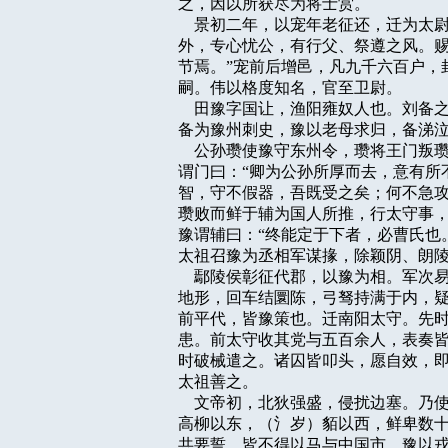
之，因以所获尽为将士赏。

    景初二年，以宠年老征还，迁为
外，专心忧公，有行父、祭遵之风。赐
节焉。”宠前后增邑，凡九千六百户，
嗣。伟以格度知名，官至卫尉。

    田豫字国让，渔阳雍奴人也。刘
备为豫州刺史，豫以老母求归，备涕泣
    公孙瓒使豫守东州令，瓒将王门
谓门曰：“卿为公孙所厚而去，意有所
智，守不假器，吾既受之矣；何不急攻
瓒败而鲜于辅为国人所推，行太守事，
豫谓辅曰：“终能定于下者，必曹氏也
太祖召豫为丞相军谋掾，除颖阴、朗陵
    鄢陵侯彰征代郡，以豫为相。军
地形，回车结圜陈，弓驽持满于内，疑
前平代，皆豫策也。迁南阳太守。先时
患。前太守收其党与五百余人，表奏皆
时破械遣之。诸囚皆叩头，愿自效，即
太祖善之。

    文帝初，北狄强盛，侵扰边塞。
高柳以东，（氵岁）貊以西，鲜卑数十
共要誓，皆不得以马与中国市。豫以戎