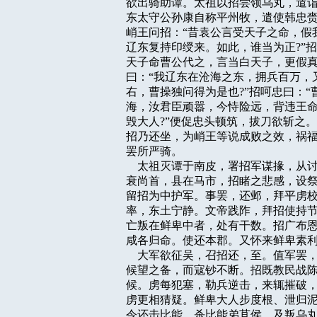
欲出骑助谭。太祖以招尝领乌丸，遣诣
东太守公孙康自称平州牧，遣使韩忠赍
峭王问招：“昔袁公言受天子之命，假
辽东复持印绶来。如此，谁当为正?”招
天子命曹公代之，言当白天子，更假真
曰：“我辽东在沧海之东，拥兵百万，
右，曹操独问得为是也?”招呵忠曰：“
海，汝君臣顽嚣，今恃险远，背违王命
毁大人?”便促忠头顿筑，拔刀欲斩之
招乃还坐，为峭王等说成败之效，祸福
罢所严骑。

    太祖灭谭于南皮，署招军谋掾，
衰尚首，县在马市，招睹之悲感，设祭
留招为中护军。事罢，还邺，拜平虏校
率，东土宁静。文帝践阼，拜招使持节
亡叛在鲜卑中者，处有干数。招广布恩
咸各归命。使还本郡。又怀来鲜卑素利
    大军欲征吴，召招还，至。值军
候望之备，而寇钞不断。招既教民战陈
候。虏每犯塞，勒兵逆击，来辄摧破，
虏更相猜疑。鲜卑大人步度根、泄归泥
令还击比能，杀比能弟苴侯，及叛乌丸