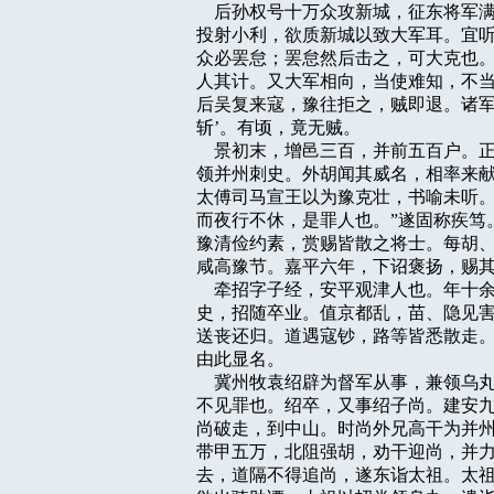
    后孙权号十万众攻新城，征东将
投射小利，欲质新城以致大军耳。宜听
众必罢怠；罢怠然后击之，可大克也。
人其计。又大军相向，当使难知，不当
后吴复来寇，豫往拒之，贼即退。诸军夜
斩’。有顷，竟无贼。

    景初末，增邑三百，并前五百户
领并州刺史。外胡闻其威名，相率来献
太傅司马宣王以为豫克壮，书喻未听。
而夜行不休，是罪人也。”遂固称疾笃
豫清俭约素，赏赐皆散之将士。每胡、
咸高豫节。嘉平六年，下诏褒扬，赐其
    牵招字子经，安平观津人也。年
史，招随卒业。值京都乱，苗、隐见害
送丧还归。道遇寇钞，路等皆悉散走。
由此显名。

    冀州牧袁绍辟为督军从事，兼领
不见罪也。绍卒，又事绍子尚。建安九
尚破走，到中山。时尚外兄高干为并州
带甲五万，北阻强胡，劝干迎尚，并力
去，道隔不得追尚，遂东诣太祖。太祖