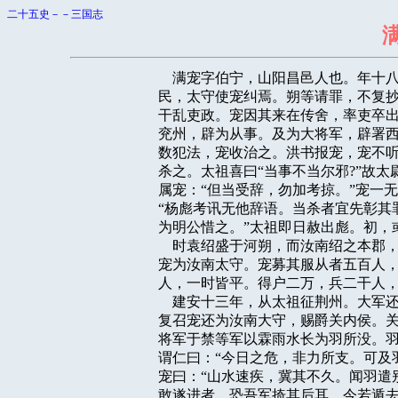
二十五史－－三国志
    满宠字伯宁，山阳昌邑人也。年
民，太守使宠纠焉。朔等请罪，不复抄
干乱吏政。宠因其来在传舍，率吏卒出
兖州，辟为从事。及为大将军，辟署西
数犯法，宠收治之。洪书报宠，宠不听
杀之。太祖喜曰“当事不当尔邪?”故太
属宠：“但当受辞，勿加考掠。”宠一
“杨彪考讯无他辞语。当杀者宜先彰其
为明公惜之。”太祖即日赦出彪。初，
    时袁绍盛于河朔，而汝南绍之本
宠为汝南太守。宠募其服从者五百人，
人，一时皆平。得户二万，兵二干人，
    建安十三年，从太祖征荆州。大
复召宠还为汝南大守，赐爵关内侯。关
将军于禁等军以霖雨水长为羽所没。羽
谓仁曰：“今日之危，非力所支。可及
宠曰：“山水速疾，冀其不久。闻羽遣
敢遂进者，恐吾军掎其后耳。今若遁去