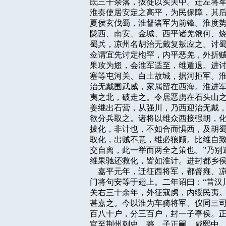
氐三千余落，拔徙以实关中。迁左将军
淮奏使居安定之高平，为民保障，其后
夏侯玄伐蜀，淮督诸军为前锋。淮度势
陇西、南安、金城、西平诸羌饿何、烧
蜀兵，凉州名胡治无戴复叛应之。讨蜀
佥谓宜先讨定枹罕，内平恶羌，外折贼
果攻为翅，会淮军适至，维遁退。进讨
塞等屯河关、白土故城，据河拒军。淮
治无戴围武威，家属留在西海。淮进军
夷之北，破走之。令居恶虏在石头山之
姜继出石营，从强川，乃西迎治无戴，
欲分兵取之。诸将以维众西接强胡，化
拔化，非计也，不如合而惧西，及胡蜀
取化，出贼不意，维必狼顾。比维自致
交自离，此一举而两全之策也。”乃别
维果驰还救化，皆如淮计。进封都乡侯
    嘉平元年，迁征西将军，都督雍
门将句安等于翅上。二年诏曰：“昔汉
关右三十余年，外征寇虏，内绥民夷。
甚嘉之。今以淮为车骑将军、仪同三司
百八十户，分三百户，封一子亭侯。正
官至荆州刺史，薨。子正嗣。咸熙中，