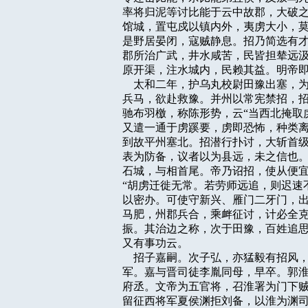
率将归泥等讨比能于云中故郡，大破之
馆城，置屯戍以镇内外，夷虏大小，莫
是野居晏闭，寇贼静息。招乃简选有才
郡所治广武，井水咸苦，民皆担辇远汲
原开渠，注水城内，民赖其益。明帝即
    太和二年，护乌丸校尉田豫出塞
兵马，欲赴救豫。并州以常宪禁招，招
驰布羽檄，称陈形势，云“当西北掩取
又遣一通于虏蹊要，虏即恐怖，种类离
到故平州塞北。招潜行扑讨，大斩首级
表为防备，议者以为县远，未之信也。
石城，与相首尾。帝乃诏招，使从便宜
“胡虏迁徙无常。若劳师远追，则迟速
以密办。可使守新兴、雁门二牙门，出
马肥，州郡兵合，乘衅征讨，计必全克
振。其治边之称，次于田豫，百姓追思
又有事功云。

    招子嘉嗣。次子弘，亦猛毅有招
军。嘉与晋司徒李胤同母，早卒。郭淮
府丞。文帝为五官将，召淮署为门下贼
留征西将军夏侯渊拒刘备，以淮为渊司