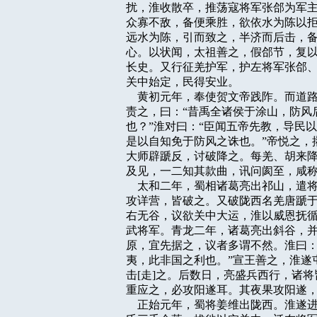
扰，淮收散卒，推荡寇将军张郃为军主
众寡不敌，备便乘胜，欲依水为陈以拒
远水为陈，引而致之，半济而后击，备
心。以状闻，太祖善之，假郃节，复以
长史。又行征羌护军，护左将军张郃、
关中始定，民得安业。

    黄初元年，奉使贺文帝践阼。而
责之，曰：“昔禹全诸侯于涂山，防风
也？”淮对曰：“臣闻五帝先教，导民
是以自知免于防风之诛也。”帝悦之，
大师辟蹏反，讨破降之。每羌、胡来降
及见，一二知其款曲，讯问阂至，咸称
    太和二年，蜀相诸葛亮出祁山，
攻详营，皆破之。又破陇西名羌唐蹏于
右无谷，议欲关中大运，淮以威恩抚循
武将军。青龙二年，诸葛亮出斜谷，并
原，宜先据之，议者多谓不然。淮曰：
夷，此非国之利也。”宣王善之，淮遂
击[走]之。后数日，亮盛兵西行，诸
重应之，必攻阳遂耳。其夜果攻阳遂，
    正始元年，蜀将姜维出陇西。淮