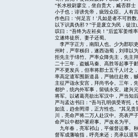
“长水校尉廖立，坐自贵大，臧否群士
小子也；诽谤先帝，疵毁众臣。人有言
作色曰：‘何足言！’凡如是者不可胜
以下识真伪邪？”于是废立为民，徒汶
叹曰：“吾终为左衽矣！”后监军姜维
立遂终徒所。妻子还蜀。

    李严字正方，南阳人也。少为郡
州时，严宰秭归，遂西诣蜀，刘璋以为
拒先主于绵竹。严率众降先主，先主拜
二十三年，盗贼马秦、高胜等起事于郪
严不更发兵，但率将郡士五千人讨之，
率高定遣军围新道县，严驰往赴救，贼
主征严诣永安宫，拜尚书令。三年，先
都护，统内外军事，留镇永安。建兴元
将军。以诸葛亮欲出军汉中，严当知后
严与孟达书曰：“吾与孔明俱受寄托，忧
如流，趋舍罔滞，正方性也。”其见贵
川，亮命严将二万人赴汉中。亮表严子
命严以中都护署府事。严改名为平。

    九年春，亮军祁山，平催督运事
督军成藩喻指，呼亮来还；亮承以退军