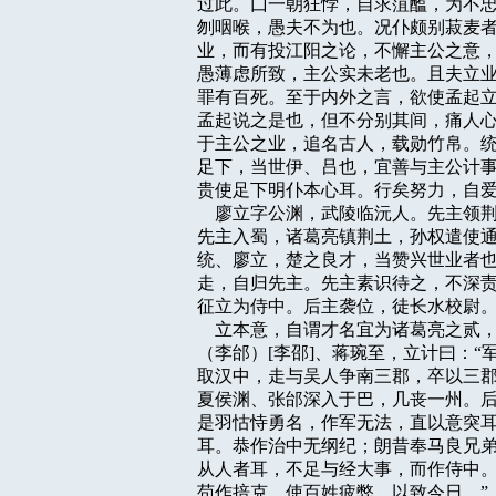
过此。囗一朝狂悖，自求菹醢，为不忠
刎咽喉，愚夫不为也。况仆颇别菽麦者
业，而有投江阳之论，不懈主公之意，
愚薄虑所致，主公实未老也。且夫立业
罪有百死。至于内外之言，欲使孟起立
孟起说之是也，但不分别其间，痛人心
于主公之业，追名古人，载勋竹帛。统
足下，当世伊、吕也，宜善与主公计事
贵使足下明仆本心耳。行矣努力，自爱
    廖立字公渊，武陵临沅人。先主
先主入蜀，诸葛亮镇荆土，孙权遣使通
统、廖立，楚之良才，当赞兴世业者也
走，自归先主。先主素识待之，不深责
征立为侍中。后主袭位，徒长水校尉。
    立本意，自谓才名宜为诸葛亮之
（李邰）[李邵]、蒋琬至，立计曰：“
取汉中，走与吴人争南三郡，卒以三郡
夏侯渊、张邰深入于巴，几丧一州。后
是羽怙恃勇名，作军无法，直以意突耳
耳。恭作治中无纲纪；朗昔奉马良兄弟
从人者耳，不足与经大事，而作侍中。
苟作掊克，使百姓疲弊，以致今日。”（