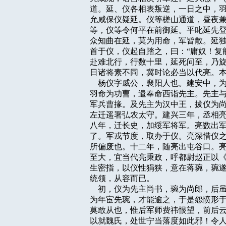
道。延、仪各相表叛逆，一日之中，羽
允咸保仪疑延。仪等槎山通道，昼夜兼
等，仪等令何平在前御延。平叱延先登
众知曲在延，莫为用命，军皆散。延独
首于仪，仪起自踏之，曰：“庸奴！复
赴难北行，行数十里，延死问至，乃旋
日诸将素不同，冀时论必当以代亮。本
    杨仪字威公，襄阳人也。建安中
羽命为功曹，遣奉命西诣先主。先主与
军兵曹掾。及先主为汉中王，拔仪为尚
左迁遥署弘农太守。建兴三年，丞相亮
八年，迁长史，加绥军将军。亮数出军
了。军戎节度，取办于仪。亮深惜仪之
所偏废也。十二年，随亮出屯谷口。亮
至大，宜当代亮秉政，呼都尉赵正以《
生密指，以仪性狷狭，意在蒋琬，琬遂
统领，从容而已。

    初，仪为先主尚书，琬为尚郎，
为年宦先琬，才能逾之，于是怨愤形于
莫敢从也，惟后军师费祎恨望，前后云
以就魏氏，处世宁当落度如此邪！令人