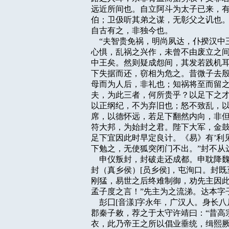
远近所间也。自立阿斗为太子已来，有
伯；卫伋听其弟之谋，无彰父之讥也。
自古有之，非独今也。

    “夫智贵免祸，明尚夙达，仆揆
心惧，乱祸之兴作，未曾不由废立之间
中王矣。然则疑成怨间，其发若践机耳
下失据而还，窃相为危之。昔微子去殷
母而为人后，非礼也；知祸将至而留之
夫，为此三者，何所贵乎？以足下之才
以正纲纪，不为弃旧也；怒不致乱，以
席，以德怀远，若足下翻然内向，非但
符大邦，为始封之君。陛下大军，金鼓
足下宜因此时早定良计。《易》有’利见
下勉之，无使狐突闭门不出。”封不从达
    申仪叛封，封破走还成都。申耽
封（真乡侯）[员乡侯]，屯洵口。封
刚猛，易世之后终难制御，劝先主因此
孟子度之言！”先主为之流涕。达本字
    彭囗[音漾]字永年，广汉人。身
郡秦子敕，荐之于太守许靖曰：“昔高
衣，此乃帝王之所以倡业垂统，缉熙厥