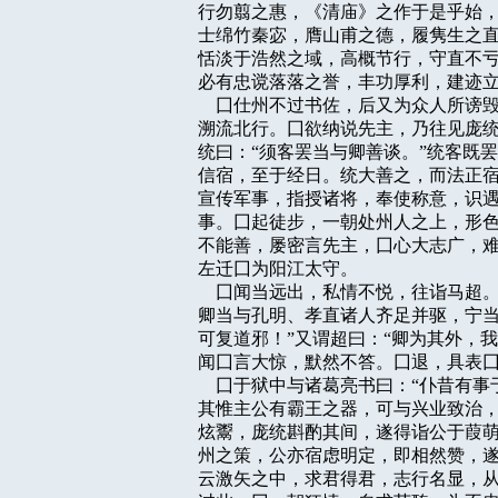
行勿翦之惠，《清庙》之作于是乎始，
士绵竹秦宓，膺山甫之德，履隽生之直
恬淡于浩然之域，高概节行，守直不亏
必有忠谠落落之誉，丰功厚利，建迹立
    囗仕州不过书佐，后又为众人所
溯流北行。囗欲纳说先主，乃往见庞统
统曰：“须客罢当与卿善谈。”统客既
信宿，至于经日。统大善之，而法正宿
宣传军事，指授诸将，奉使称意，识遇
事。囗起徒步，一朝处州人之上，形色
不能善，屡密言先主，囗心大志广，难
左迁囗为阳江太守。

    囗闻当远出，私情不悦，往诣马
卿当与孔明、孝直诸人齐足并驱，宁当
可复道邪！”又谓超曰：“卿为其外，我
闻囗言大惊，默然不答。囗退，具表囗
    囗于狱中与诸葛亮书曰：“仆昔
其惟主公有霸王之器，可与兴业致治，
炫鬻，庞统斟酌其间，遂得诣公于葭萌
州之策，公亦宿虑明定，即相然赞，遂
云激矢之中，求君得君，志行名显，从