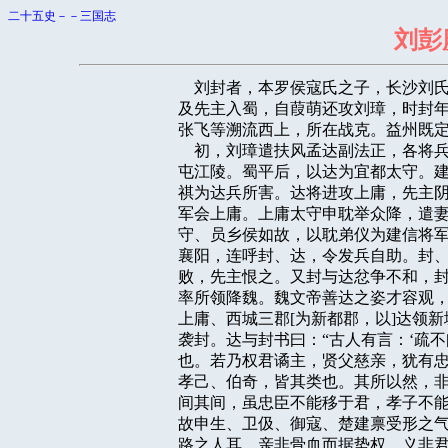
二十五史－－三国志
刘彭
    刘封者，本罗侯寇氏之子，长沙
及先主入蜀，自葭萌还攻刘璋，时封年
张飞等溯流西上，所在战克。益州既定
    初，刘璋遣扶风孟达副法正，各
屯江陵。蜀平后，以达为宜都太守。建
祺为达兵所害。达将进攻上庸，先主阴
军会上庸。上庸太守申耽举众降，遣妻
守、员乡侯如故，以耽弟仪为建信将军
襄阳，连呼封、达，令发兵自助。封、
败，先主恨之。又封与达忿争不和，封
率所领降魏。魏文帝善达之姿才容观，
上庸、西城三郡[为新都郡，以]达领
袭封。达与封书曰：“古人有言：‘疏不
也。若乃权君谲主，贤父慈亲，犹有忠
孝己、伯奇，皆其类也。其所以然，非
间其间，虽忠臣不能移于君，孝子不能
故申生、卫伋、御寇、楚建禀受形之气
路之人耳，亲非骨血而据势权，义非君