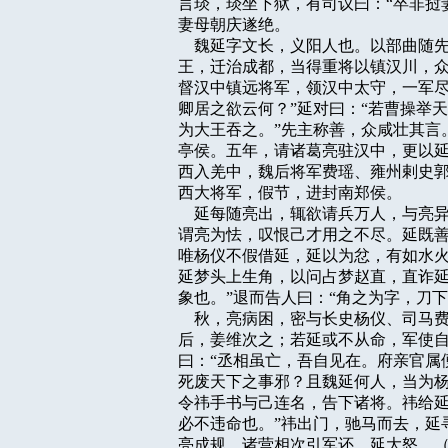
言琰，琰坐下狱，有司议曰：“卒非挝
妻母朝庆遂绝。

    魏延字文长，义阳人也。以部曲
王，迁治成都，当得重将以镇汉川，众
督汉中镇远将军，领汉中太守，一军尽
卿居之欲云何？”延对曰：“若曹操举
为大王吞之。”先主称善，众咸壮其言
亭侯。五年，请诸葛亮驻汉中，更以延
西入羌中，魏后将军费瑶、雍州剌史郭
西大将军，假节，进封南郑侯。

    延每随亮出，辄欲请兵万人，与
谓亮为怯，叹恨己才用之不尽。延既善
唯杨仪不假借延，延以为忿，有如水火
延梦头上生角，以问占梦赵直，直诈延
象也。”退而告人曰：“角之为字，刀下
    秋，亮病困，密与长史杨仪、司
后，姜维次之；若延或不从命，军使自
曰：“丞相虽亡，吾自见在。府亲官属
死废天下之事邪？且魏延何人，当为杨
令祎手书与己连名，告下诸将。祎给延
必不违命也。”祎出门，驰马而去，延
亮成规，诸营相次引军还。延大怒，（