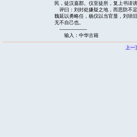
民，徒汉嘉郡。仪至徒所，复上书诽谤
    评曰：刘封处嫌疑之地，而思防
魏延以勇略任，杨仪以当官显，刘琰旧
无不自己也。

    ------------------

上一