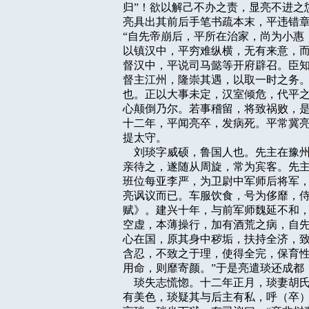
归”！欲以解己不办之责，显亮不进之愆
亮具出其前后手笔书疏本末，平违错章
“自先帝崩后，平所在治家，尚为小惠
以镇汉中，平穷难纵横，无有来意，而
督汉中，平说司马懿等开府辟召。臣知
督主江州，隆崇其遇，以取一时之务。
也。正以大事未定，汉室倾危，代平之
心颠倒乃尔。若事稽留，将致祸败，是
十二年，平闻亮卒，发病死。平常冀亮
提太守。

    刘琰字威硕，鲁国人也。先主在
亲待之，遂随从周旋，常为宾客。先主
班位每亚李严，为卫尉中军师后将军，
亮讽议而已。车服饮食，号为侈靡，侍
赋》。建兴十年，与前军师魏延不和，
空虚，本薄操行，加有酒荒之病，自先
心在国，原其身中秽垢，扶持全济，致
含忍，不致之于理，使得全完，保育性
用命，则靡寄颜。”于是亮遣琰还成都，
    琰失志慌惚。十二年正月，琰妻
有美色，琰疑其与后主有私，呼（卒）