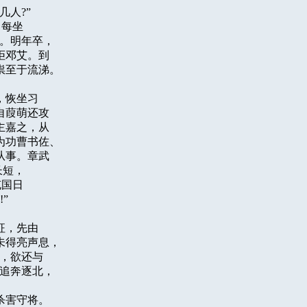
人?”

每坐

。明年卒，

邓艾。到

至于流涕。

恢坐习

葭萌还攻

嘉之，从

功曹书佐、

事。章武

短，

国日



，先由

得亮声息，

，欲还与

追奔逐北，

害守将。
