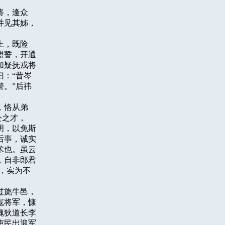
，逢众

见其姊，

，既险

誓，开通

疑抚戎将

：“昔岑

。”后祎

恪从弟

之才，

，以免斯

事，诚实

也。虽云

自非郎君

实为不

旄牛邑，

将军，慷

狄道长李

民出迎军。
