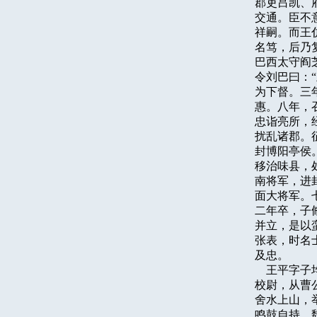
郡吏吕凯、
交通。臣不
祥嗣。而王
名笃，后乃
巴西太守阎
令刘巴曰：
为下督。三
惠。八年，
忠诣亮所，
扰乱诸郡。
封博阳亭侯
移治味县，
南将军，进
面大将军。
二年卒，子
并立，是以
张表，时名
及忠。

    王平
校尉，从曹
舍水上山，
鸣鼓自持，