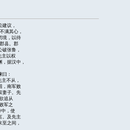
建议，

不满其心，

境，以待

郡县。郡

破张鲁，

主以权

，据汉中，

曰：

主不从，

，南军败

妻子。先

欲追从

败军之

中，使

。及先主

至之间，
