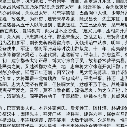
府丞王伉等，执忠绝域，十有余年，雍闿、高定逼其东北，而凯等
意永昌风俗敦直乃尔!”以凯为云南太守，封阳迁亭侯，会为叛夷所
伉亦封亭侯，为永昌太守。马忠字德信，巴西阆中人也。少养外家
复姓，改名忠。为郡吏，建安末举孝廉，除汉昌长。先主东征，败
芝发诸县兵五千人以补遣阙，遣忠送往。先主已还永安，见忠与语
“虽亡黄权，复得狐笃，此为世不乏贤也。”建兴元年，丞相亮开府
年，亮入南，拜忠牂牁太守。郡丞朱褒反。叛乱之后，忠抚育恤理
召为丞相参军，副长史蒋琬署留府事。又领州治中从事。明年，亮
经营戌事。军还，督将军张嶷等讨汶山郡叛羌。十—年，南夷豪帅
征庲降都督张冀还，以忠代冀。忠遂斩胄，平南土。加忠监军、奋
。初，建宁郡杀太守正昂，缚太守张裔于吴，故都督常驻平夷县。
处民夷之间。又越嶲郡亦久失土地，忠率将太守张嶷开复旧郡，由
封彭乡亭侯。延熙五年还朝，因至汉中，见大司马蒋琬，宣传诏旨
七年春，大将军费韦北御魏敌，留忠成都，平尚书事。祎还，忠乃
脩嗣。忠为人宽济有度量，但恢啁大笑，忿怒不形于色。然处事能
蛮夷畏而爱之。及卒，莫不自致丧庭，流涕尽哀，为之立庙祀，迄
士，清望逾忠。阎宇宿有功干，于事精勤。继踵在忠后，其威风称
字子均，巴西宕渠人也。本养外家何氏。后复姓王。随杜濩、朴胡诣洛
公征汉中，因降先主，拜牙门将、裨将军。建兴六年，属参军马谡
举措烦扰，平连规谏谡，谡不能用，大败于街亭。众尽星散，惟平
魏将张郃疑其伏兵，不往逼也。于是平徐徐收合诸营遗迸，率将士