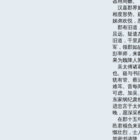
器用周赡。

    汉嘉
相度形势。
姊弟欢悦，
    郡有
且远。疑遣
旧道，千里
军，领郡如
彭率师，来
果为魏降人郭
    吴太
也。嶷与书
犹有管、蔡
难耳。昔每
可虑。加吴
东家纲纪肃
进忠言于太
晚，愿深采
    在郡
邑君襁负来
慨壮烈，士
简密书请降