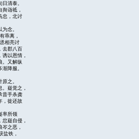
日清泰。

舆诣祗，

忠，北讨

为念。

有乖离，

丞相亮讨

去郡八百

诱以恩情，

。又解纵

渐降服。

原之。

。嶷觉之，

昔手杀龚

，徙还故

率所领

忿嶷自侵，

岑之恶，

盐铁，
