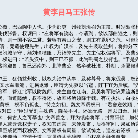
黄李吕马王张传
，字公衡，巴西阆中人也。少为郡吏，州牧刘璋召为主簿。时别驾张松
使伐张鲁。权谏曰：“左将军有骁名，今请到，欲以部曲遇之，则
待，则一国不容二君。若容有泰山之安，则主有累卵之危。可但闭
不听，竟遣使迎先生，出权为广汉长，及先主袭取益州，将帅分下
权闭城坚守，须刘璋稽服，乃诣降先主。先主假权偏将军。及曹公
，权进曰：“若失汉中，则三巴不振，此为割蜀之股臂也。”于是先
诸将迎鲁，鲁已还南郑，北降曹公。然卒破杜濩、朴胡，杀夏候渊


为汉中王，犹领益州牧，以权为治中从事，及称尊号，将东伐吴，权谏
，又水军顺流，进易退难，臣请为先驱以当寇，陛下宜为后镇。”先
将军，督江北军以防魏师。先主自在江南。及吴将军陆议乘流断围
退。而道隔绝，权不得还，故率将所领降于魏。有司执法，白收权
负黄权，权不负孤也。”待之如初。魏文帝谓权曰：“君舍逆效顺，
”权对曰：“臣过受刘主殊遇，降吴不可。还蜀无路，是以归命。且
幸，何古人之可慕也!”文帝善之，拜为镇南将军，封育阳候，加侍
降人或云诛权妻子，权知其虚言，未便发丧，后得审问，果如所言
群臣咸贺而权独否。文帝察权有局量，欲试惊之，遣左右诏权，末
马使奔驰，交错于道，官属侍从莫碎魄，而权举止颜色自若。
