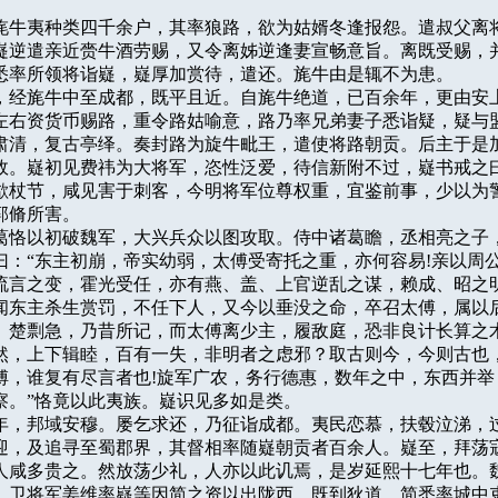
郡界旄牛夷种类四千余户，其率狼路，欲为姑婿冬逢报怨。遣叔父离将
嶷逆遣亲近赍牛酒劳赐，又令离姊逆逢妻宣畅意旨。离既受赐，并
悉率所领将诣嶷，嶷厚加赏待，遣还。旄牛由是辄不为患。

旧道，经旄牛中至成都，既平且近。自旄牛绝道，已百余年，更由安上
左右资货币赐路，重令路姑喻意，路乃率兄弟妻子悉诣疑，疑与盟
肃清，复古亭绎。奏封路为旋牛毗王，遣使将路朝贡。后主于是加
故。嶷初见费祎为大将军，恣性泛爱，待信新附不过，嶷书戒之曰
歙杖节，咸见害于刺客，今明将军位尊权重，宜鉴前事，少以为警
脩所害。

傅诸葛恪以初破魏军，大兴兵众以图攻取。侍中诸葛瞻，丞相亮之子，
曰：“东主初崩，帝实幼弱，太傅受寄托之重，亦何容易!亲以周公
流言之变，霍光受任，亦有燕、盖、上官逆乱之谋，赖成、昭之明
闻东主杀生赏罚，不任下人，又今以垂没之命，卒召太傅，属以后
、楚剽急，乃昔所记，而太傅离少主，履敌庭，恐非良计长算之术
然，上下辑睦，百有一失，非明者之虑邪？取古则今，今则古也，
傅，谁复有尽言者也!旋军广农，务行德惠，数年之中，东西并举，
察。”恪竟以此夷族。嶷识见多如是类。

十五年，邦域安穆。屡乞求还，乃征诣成都。夷民恋慕，扶毂泣涕，过
迎，及追寻至蜀郡界，其督相率随嶷朝贡者百余人。嶷至，拜荡寇
人咸多贵之。然放荡少礼，人亦以此讥焉，是岁延熙十七年也。魏
，卫将军姜维率嶷等因简之资以出陇西。既到狄道，简悉率城中吏