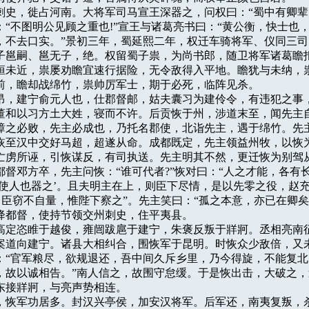
益州刺史，徙占河南。大将军司马宣王深器之，问权曰：“蜀中有卿辈几
“不图明公见顾之重也!”宣王与诸葛亮书曰：“黄公衡，快士也，
，不去口实。”景初三年，蜀延熙二年，权迁车骑将军、仪同三司
子邕嗣、邕无子，绝。权留蜀子祟，为尚书郎，随卫将军诸葛瞻拒
桓未近，祟屡劝瞻宜速行据险，无令敌得入平地。瞻犹与未纳，祟
前，瞻却战绵竹，祟帅厉军士，期于必死，临阵见杀。

字德昂，建宁俞元人也，仕郡督邮，姑夫囊习为建伶令，有违犯之事，
董和以习方土大姓，寝而不许。后贡恢于州，涉道末至，闻先主自
璋之必败，先主必成也，乃托名郡使，北诣先主，遇于绵竹。先主
恢至汉中交好马超，超遂从命。成都既定，先主领益州牧，以恢为
亡虏所诬，引恢谋反，有司执送。先主明其不然，更迁恢为别驾从
督邓方卒，先主问恢：“谁可代者?”恢对曰：“人之才能，各有长
其使人也器之’。且夫明主在上，则臣下尽情，是以先零之役，赵充
。臣窃不自量，惟陛下察之”。先主笑曰：“孤之本意，亦已在卿矣!”
降都督，使持节领交州刺史，住平夷县。

薨，高定恣睢于越俊，雍闿跋扈于建宁，朱褒反叛于牂牁。丞相亮南征
案道向建宁。诸县大相纠合，围恢军于昆明。时恢众少敌倍，又未
：“官军粮尽，欲规退还，吾中间久斥乡里，乃今得旋，不能复北
，故以诚相告。”南人信之，故围守怠缓。于是恢出击，大破之，
东接牂牁，与亮声势相连。

平定，恢军功居多。封汉兴亭侯，加安汉将军。后军还，南夷复叛，杀