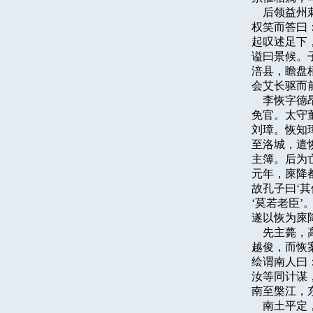
    后领
权笑而答曰：
起叹述足下
谥曰景候。
涪县，瞻盘
会艾长驱而
    李恢
免官。太守
刘璋。恢知
至洛城，遣
主簿。后为
元年，庲降都
故孔子曰‘
‘莫若老臣’
遂以恢为庲
    先主
越俊，而恢
绘谓南人曰
汝等同计谋
南至槃江，
    南土