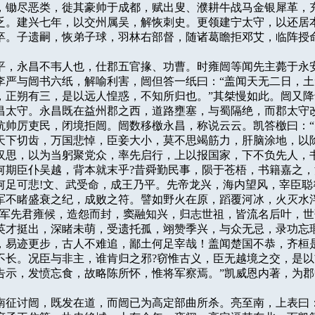
，锄尽恶类，徙其豪帅于成都，赋出叟、濮耕牛战马金银犀革，充
乏。建兴七年，以交州属吴，解恢刺史。更领建宁太守，以还居本
卒。子遗嗣，恢弟子球，羽林右部督，随诸葛瞻拒邓艾，临阵授命
字季平，永昌不韦人也，仕郡五官掾、功曹。时雍闿等闻先主薨于永安
李严与闿书六纸，解喻利害，闿但答一纸曰：“盖闻天无二日，土
，正朔有三，是以远人惶惑，不知所归也。”其桀慢如此。闿又降
昌太守。永昌既在益州郡之西，道路壅塞，与蜀隔绝，而郡太守改
伉帅厉吏民，闭境拒闿。闿数移檄永昌，称说云云。凯答檄曰：“
天下切齿，万国悲悼，臣妾大小，莫不思竭筋力，肝脑涂地，以除
汉思，以为当躬聚党众，率先启行，上以报国家，下不负先人，书
何期臣仆吴越，背本就末乎?昔舜勤民事，陨于苍梧，书籍嘉之，
何足可悲!文、武受命，成王乃平。先帝龙兴，海内望风，宰臣聪睿
军不睹盛衰之纪，成败之符。譬如野火在原，蹈覆河冰，火灭水泮
将军先君雍候，造怨而封，窦融知兴，归志世祖，皆流名后叶，世
英才挺出，深睹未萌，受遗托孤，翊赞季兴，与众无忌，录功忘瑕
，易迹更步，古人不难追，鄙土何足宰哉！盖闻楚国不恭，齐桓是
不长。况臣与非主，谁肯归之邪?窃惟古义，臣无越境之交，是以
告示，发愤忘食，故略陈所怀，惟将军察焉。”凯威恩内著，为郡


相亮南征讨闿，既发在道，而闿已为高定部曲所杀。亮至南，上表曰：