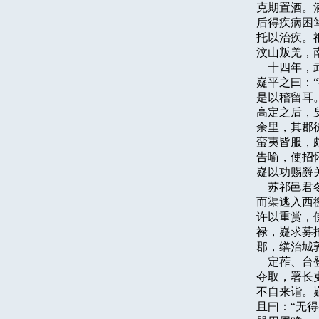
克期置酒。
后得疾病困
托以治疾。
汶山叛羌，
    十四
嶷平之曰：
是以稽留耳
高定之后，
余里，其郡
蛮夷皆服，
告喻，使招
嶷以功赐爵关
    苏祁
而渠逃入西
许以重赏，
禄，嶷求募
郡，缮治城郭
    定莋
夺取，署长
不自来诣。
且曰：“无