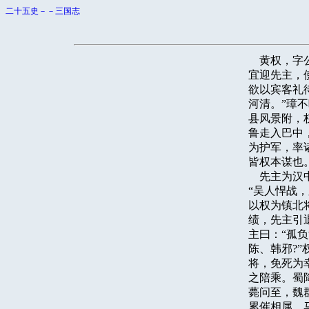
二十五史－－三国志
    黄权
宜迎先主，
欲以宾客礼
河清。”璋
县风景附，
鲁走入巴中
为护军，率
皆权本谋也。
    先主
“吴人悍战
以权为镇北
绩，先主引
主曰：“孤
陈、韩邪?
将，免死为
之陪乘。蜀
薨问至，魏
累催相属，