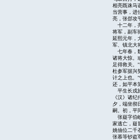
相亮既诛马
当营事，进
亮，张郃攻
    十二
将军，副车
延熙元年，
军、镇北大
    七年
诸将大惊。
足得救关。
杜参军据兴
计之上也。
还，如平本
    平生
《汉》诸纪
夕，端坐彻
嗣。初，平
    张嶷
家逃亡，嶷
姚伷位二千
张慕等钞盗