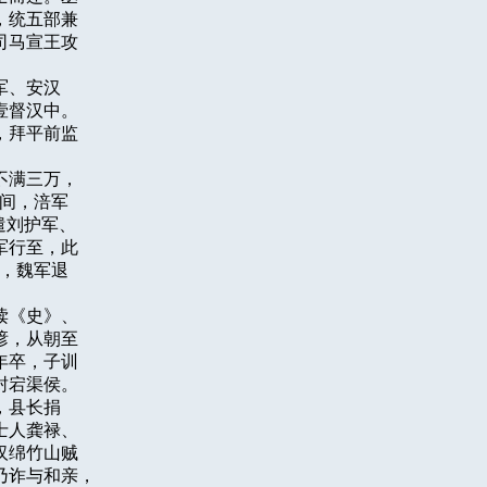
统五部兼

马宣王攻

、安汉

督汉中。

拜平前监

满三万，

间，涪军

刘护军、

行至，此

，魏军退

《史》、

，从朝至

卒，子训

宕渠侯。

县长捐

人龚禄、

绵竹山贼

诈与和亲，
