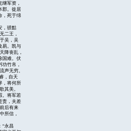
继军资，

郡。徙居

，死于绵

，骄黠

无二王，

于吴，吴

易。凯与

天降丧乱，

国难。伏

功竹帛，

流声无穷。

，自天

，将何所

歌其美。

。将军若

责，夫差

前后有来

中所信，

“永昌
