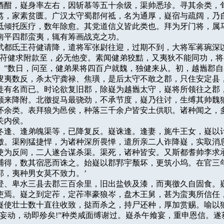
酒酣，嶷身率左右，因斩慕等五十余级，渠帅悉珍。寻其余类，旬
笃，家素贫匮。广汉太守蜀郡何祗，名为通厚，嶷宿与疏阔，乃自
祗倾托医疗，数年除愈。其党道信义皆此类也。拜为牙门将，属马
南平四郡蛮夷，辄有筹画战克之功。

年，武都氐王苻健请降，遣将军张尉往迎，过期不到，大将军蒋琬深以
“苻健求附款至，必无他变。素闻健弟狡黠，又夷狄不能同功，将
。”数日，问至，健弟果将四百户就魏，独健来从。初，越巂郡自
叟夷数反，杀太守龚禄、焦璜，是后太守不敢之郡，只住安定县，
徒有名而已。时论欲复旧郡，除嶷为越巂太守，嶷将所领往之郡，
颇来降附。北徼捉马最骁劲，不承节度，嶷乃往讨，生缚其帅魏狼
怀余类。表拜狼为邑侯，种落三千余户皆安土供职。诸种闻之，多
内侯。

邑君冬逢、逢弟魄渠等，已降复反。嶷诛逢。逢妻，旄牛王女，嶷以计
徼。渠刚猛捷悍，为诸种深所畏惮，遣所亲二人诈降嶷，实取消息
使为反间，二人遂合谋杀渠。渠死，诸种皆安。又斯都耆帅李求承
捕得，数其宿恶而诛之。始嶷以郡郛宇颓坏，更筑小坞。在官三年
，夷种男女莫不致力。’

、台登、卑水三县去郡三百余里，旧出盐铁及漆，而夷徼久自固食。嶷
吏焉。嶷之到定莋，定莋率豪狼岑，盘木王舅，甚为蛮夷所信任，
嶷使壮士数十直往收致，挞而杀之，持尸还种，厚加赏赐。喻以狼
得妄动，动即殄矣!”种类咸面缚谢过。嶷杀午飨宴，重申恩信。遂获