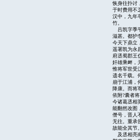
恢身往扑讨
于时费用不
汉中，九年
竹。

    吕凯
滋甚。都护
今天下鼎立
遥署凯为永
府丞蜀郡王
奸雄乘衅，
惟将军世受
遗名千载。
崩于江浦，
降康。而将
依附?囊者
今诸葛丞相
能翻然改图
僭号，晋人
无往。重承
故能全其节。
    及丞