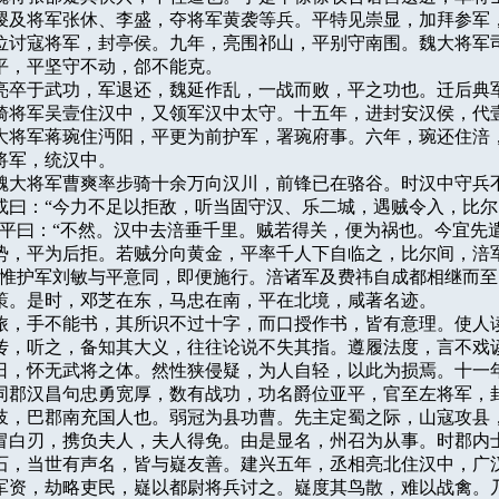
谡及将军张休、李盛，夺将军黄袭等兵。平特见崇显，加拜参军，
位讨寇将军，封亭侯。九年，亮围祁山，平别守南围。魏大将军司
平，平坚守不动，郃不能克。

年，亮卒于武功，军退还，魏延作乱，一战而败，平之功也。迁后典军
骑将军吴壹住汉中，又领军汉中太守。十五年，进封安汉侯，代壹
大将军蒋琬住沔阳，平更为前护军，署琬府事。六年，琬还住涪，
将军，统汉中。

春，魏大将军曹爽率步骑十余万向汉川，前锋已在骆谷。时汉中守兵不
或曰：“今力不足以拒敌，听当固守汉、乐二城，遇贼令入，比尔
”平曰：“不然。汉中去涪垂千里。贼若得关，便为祸也。今宜先遣
势，平为后拒。若贼分向黄金，平率千人下自临之，比尔间，涪军
”惟护军刘敏与平意同，即便施行。涪诸军及费祎自成都相继而至
策。是时，邓芝在东，马忠在南，平在北境，咸著名迹。

长戎旅，手不能书，其所识不过十字，而口授作书，皆有意理。使人读
传，听之，备知其大义，往往论说不失其指。遵履法度，言不戏谚
日，怀无武将之体。然性狭侵疑，为人自轻，以此为损焉。十一年
同郡汉昌句忠勇宽厚，数有战功，功名爵位亚平，官至左将军，封
字伯岐，巴郡南充国人也。弱冠为县功曹。先主定蜀之际，山寇攻县，
冒白刃，携负夫人，夫人得免。由是显名，州召为从事。时郡内士
石，当世有声名，皆与嶷友善。建兴五年，丞相亮北住汉中，广汉
军资，劫略吏民，嶷以都尉将兵讨之。嶷度其鸟散，难以战禽。乃