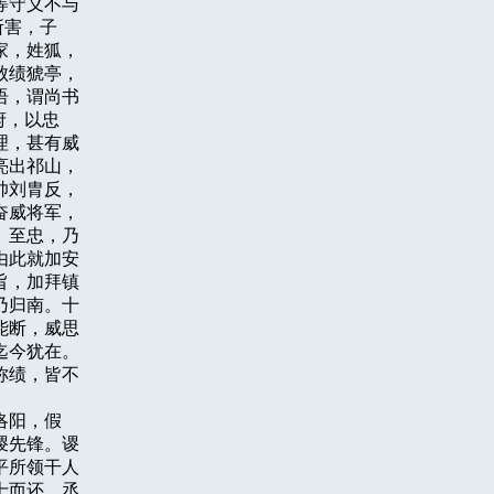
守义不与

害，子

，姓狐，

绩猇亭，

，谓尚书

，以忠

，甚有威

出祁山，

刘胄反，

威将军，

至忠，乃

此就加安

，加拜镇

归南。十

断，威思

今犹在。

绩，皆不

阳，假

先锋。谡

所领干人

而还。丞
