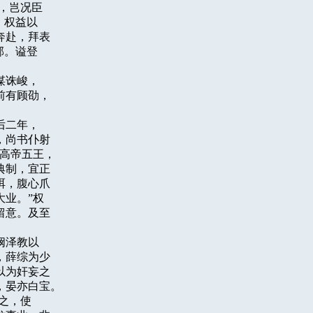
岂况臣

权益以

赴，拜表

。谥登

诛峻，

有顾劭，

二年，

尚书仆射

高帝五王，

制，宜正

，腹心爪

业。”权

意。及至



泽教以

薛综为少

为奸妄之

晏亦白宝。

之，使
