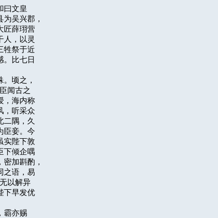
曰文皇

为吴兴郡，

匠薛珝营

人，以灵

牲祭于近

。比七日



。顷之，

臣闻古之

，海内称

，听采众

二隅，久

臣妾。今

实陛下敦

下倾企喁

密加斟酌，

之语，易

无以解异

下早发优

霸亦赐
