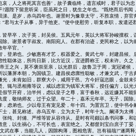
也哀，人之将死其言也善’，故子囊临终，遗言戒时，君子以为忠，
乎?愿陛下留意听采，臣虽死之日，犹生之年也。”既绝而后书闻，
陨涕。是岁，赤乌四年也。谢景时为豫章太守，不胜哀情，弃官奔
：“君与太子从事，异于他吏。”使中使慰劳，听复本职，发遣还郡
、希，皆早卒，次子英，封吴侯。五凤元年，英以大将军孙峻擅权，谋
国除。谢景者字叔发。南阳宛人。在郡有治迹，吏民称之，以为前
年卒官。’

字子智，登弟也。少敏惠有才艺，权器爱之。黄武七年，封建昌候。后
虑性聪体达，所尚日新，比方近汉，宜进爵称王，权未许。久之，
“帝王之兴，莫不褒崇至亲，以光群后，故鲁卫于周，宠冠诸侯，
所以藩屏本朝，为国镇卫。建昌侯虑廪性聪敏，才兼文武，于古典
谦光，未肯如旧，群寮大小，咸用于邑。方今奸寇恣眼，金鼓未弭
贤。辄与丞相雍等议，咸以虑宜为镇军大将军，授任偏方，以光大
是假节开府，治半州，虑以皇子之尊，富于春秋，远近嫌其不能留
法度，敬纳师友，过于众望。年二十，嘉禾元年卒。无子，国除。
字子孝，虑弟也。少以母王有宠见爱，年十四。为置宫卫，使中书令阚
下士，甚见称述。赤乌五年，立为太子，时年十九。阚泽为太傅，
、张纯、封俌、严维等皆从容侍从。是时有司颇以条书问事，和以
错意，以生祸心，不可长也，表宜绝之。又都督刘宝白庶子丁晏，
“文武在事，当能几人，因隙构薄，图相危害。岂有福哉?”遂两释