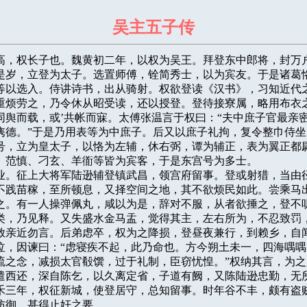
吴主五子传
字子高，权长子也。魏黄初二年，以权为吴王。拜登东中郎将，封万户
是岁，立登为太子。选置师傅，铨简秀士，以为宾友。于是诸葛恪
等以选入。侍讲诗书，出从骑射。权欲登读《汉书》，习知近代之
重烦劳之，乃令休从昭受读，还以授登。登待接寮属，略用布衣之
同舆而载，或’共帐而寐。太傅张温言于权曰：“夫中庶子官最亲密
隽德。”于是乃用表等为中庶子。后又以庶子礼拘，复令整巾侍坐
号，立为皇太子，以恪为左辅，休右弼，谭为辅正，表为翼正都尉
、范慎、刁玄、羊衜等皆为宾客，于是东宫号为多士。

都建业。征上大将军陆逊辅登镇武昌，领宫府留事。登或射猎，当由径
不践苗稼，至所顿息，又择空间之地，其不欲烦民如此。尝乘马出
之。有一人操弹佩丸，咸以为是，辞对不服，从者欲捶之，登不听
类，乃见释。又失盛水金马盂，觉得其主，左右所为，不忍致罚，
敕亲近勿言。后弟虑卒，权为之降损，登昼夜兼行，到赖乡，自闻
泣，因谏曰：“虑寝疾不起，此乃命也。方今朔土未一，四海喁喁
流之念，减损太官殽馔，过于礼制，臣窃忧惶。”权纳其言，为之
遣西还，深自陈乞，以久离定省，子道有阙，又陈陆逊忠勤，无所
禾三年，权征新城，使登居守，总知留事。时年谷不丰，颇有盗贼
防御，甚得止奸之要。
