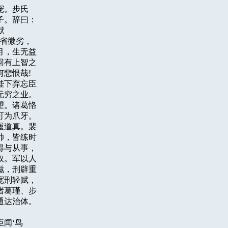
。步氏

。辞曰：



省微劣，

，生无益

有上智之

恨哉!

下弃忘臣

穷之业。

。诸葛恪

为爪牙。

道真。裴

，皆练时

与从事，

。军以人

，刑辟重

刑轻赋，

葛瑾、步

达治体。

闻‘鸟
