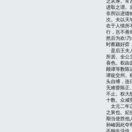
之从厚。常
进取之谓。
非所以进德
次。夫以天
在于人情所
行，岂不善
然后为欢!
时蔡颍好弈
    是后
所居。全公
喜色。权由
顾谭等数陈
谭徙交州。
头自缚，连
无难督陈正
不止。权大
十数。众咸冤
    太元
之舅也。妃
期当使胜他
孙峻因此夺
不独生活也。