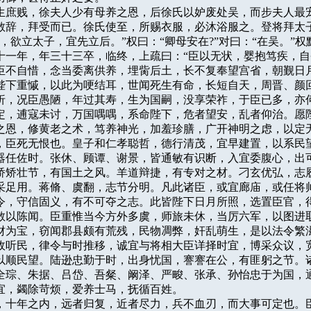
登所生庶贱，徐夫人少有母养之恩，后徐氏以妒废处吴，而步夫人最宠
敢辞，拜受而已。徐氏使至，所赐衣服，必沐浴服之。登将拜太子
，欲立太子，宜先立后。”权曰：“卿母安在?”对曰：“在吴。”权默
十一年，年三十三卒，临终，上疏曰：“臣以无状，婴抱笃疾，自
臣不自惜，念当委离供养，埋胔后土，长不复奉望宫省，朝觐日月
陛下重慽，以此为哽结耳，世闻死生有命，长短自天，周晋、颜回
折，况臣愚陋，年过其寿，生为国嗣，没享荣祚，于臣已多，亦何悲
定，逋寇未讨，万国喁喁，系命陛下，危者望安，乱者仰治。愿陛
之恩，修黄老之术，笃养神光，加羞珍膳，广开神明之虑，以定无
，臣死无恨也。皇子和仁孝聪哲，德行清茂，宜早建置，以系民望
器任佐时。张休、顾谭、谢景，皆通敏有识断，入宜委腹心，出可
矫矫壮节，有国土之风。羊道辩捷，有专对之材。刁玄优弘，志履
采足用。蒋脩、虞翻，志节分明。凡此诸臣，或宜廊庙，或任将帅
令，守信固义，有不可夺之志。此皆陛下日月所照，选置臣官，得
敢以陈闻。臣重惟当今方外多虞，师旅未休，当厉六军，以图进取
财为宝，窃闻郡县颇有荒残，民物凋弊，奸乱萌生，是以法令繁滋
政听民，律令与时推移，诚宜与将相大臣详择时宜，博采众议，宽
以顺民望。陆逊忠勤于时，出身忧国，謇謇在公，有匪躬之节。诸
全琮、朱据、吕岱、吾粲、阚泽、严畯、张承、孙怡忠于为国，通
宜，蠲除苛烦，爱养士马，抚循百姓。

之外，十年之内，远者归复，近者尽力，兵不血刃，而大事可定也。臣