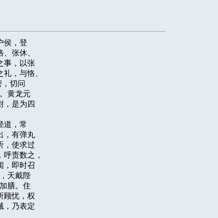
侯，登

、张休、

事，以张

礼，与恪、

，切问

。黄龙元

，是为四

道，常

，有弹丸

，使求过

呼责数之，

，即时召

，天戴陛

加膳。住

顾忧，权

，乃表定
