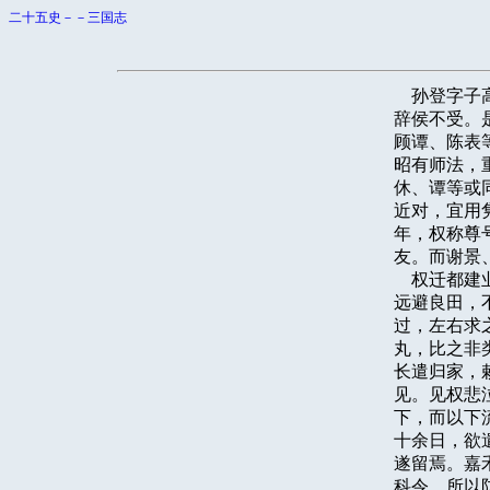
二十五史－－三国志
    孙登
辞侯不受。
顾谭、陈表
昭有师法，
休、谭等或
近对，宜用
年，权称尊
友。而谢景
    权迁
远避良田，
过，左右求
丸，比之非
长遣归家，
见。见权悲
下，而以下
十余日，欲
遂留焉。嘉
科令，所以