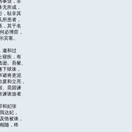
事业，非

无所成，

，耻非其

所患者，

，其于名

何必博弈，

宾客。

邀和过

寝疾，有

逊。吾粲、

下狱诛，

诸将吏泥

废和立亮，

、晃固谏

谏诛放者

和妃张

我达妃，

及恪被诛，

相随，终
