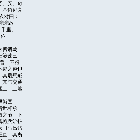
、安、奇

基侍孙亮

玄对曰：

亲亲故

千里、

位，

傅诸葛

笺谏曰：

善，不得

易之道也。

其后惩戒，

其与交通，

土，土地

就国，

世相承，

之节，下

将兵治护

司马吕岱

直，其所
