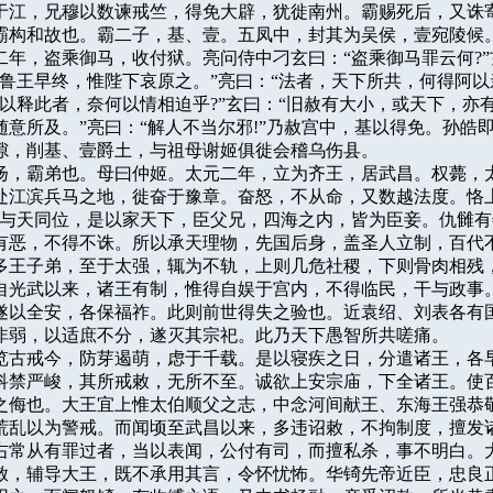
于江，兄穆以数谏戒竺，得免大辟，犹徙南州。霸赐死后，又诛寄
霸构和故也。霸二子，基、壹。五凤中，封其为吴侯，壹宛陵候。
二年，盗乘御马，收付狱。亮问侍中刁玄曰：“盗乘御马罪云何?”
然鲁王早终，惟陛下哀原之。”亮曰：“法者，天下所共，何得阿以
可以释此者，奈何以情相迫乎?”玄曰：“旧赦有大小，或天下，亦有
意所及。”亮曰：“解人不当尔邪!”乃赦宫中，基以得免。孙皓即
隙，削基、壹爵土，与祖母谢姬俱徙会稽乌伤县。

字子扬，霸弟也。母曰仲姬。太元二年，立为齐王，居武昌。权薨，太
处江滨兵马之地，徙奋于豫章。奋怒，不从命，又数越法度。恪上
，与天同位，是以家天下，臣父兄，四海之内，皆为臣妾。仇雠有
有恶，不得不诛。所以承天理物，先国后身，盖圣人立制，百代不
多王子弟，至于太强，辄为不轨，上则几危社稷，下则骨肉相残，
自光武以来，诸王有制，惟得自娱于宫内，不得临民，干与政事。
遂以全安，各保福祚。此则前世得失之验也。近袁绍、刘表各有国
非弱，以适庶不分，遂灭其宗祀。此乃天下愚智所共嗟痛。

皇帝览古戒今，防芽遏萌，虑于千载。是以寝疾之日，分遣诸王，各早
科禁严峻，其所戒敕，无所不至。诚欲上安宗庙，下全诸王。使百
之侮也。大王宜上惟太伯顺父之志，中念河间献王、东海王强恭敬
荒乱以为警戒。而闻顷至武昌以来，多违诏敕，不拘制度，擅发诸
右常从有罪过者，当以表闻，公付有司，而擅私杀，事不明白。大
敕，辅导大王，既不承用其言，令怀忧怖。华锜先帝近臣，忠良正