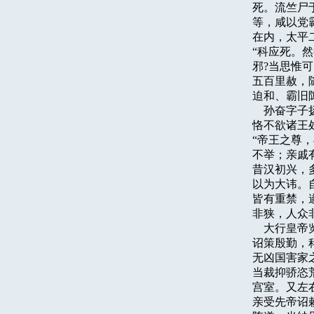
死。流竺尸
等，咸以党
在内，太平
“科应死。
邪?当思惟
五百里赦，随
迫和、霸旧
    孙奋
恪不欲诸王
“帝王之尊
不举；亲戚
昔汉初兴，
以为大讳。
皆有重禁，
非狭，人众
    大行
诏策殷勤，
无凶国害家
当裁抑骄恣
宫室。又左
亲受先帝诏