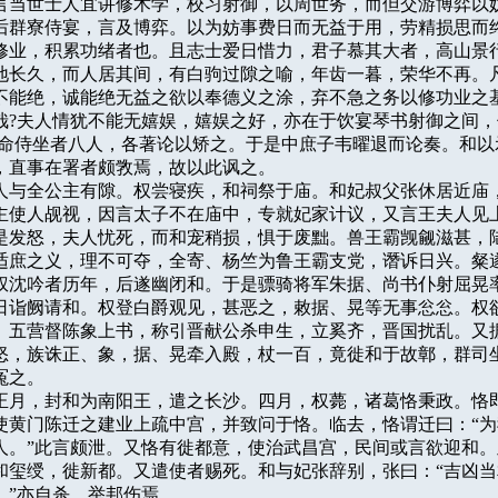
言当世士人宜讲修术学，校习射御，以周世务，而但交游博弈以妨
后群寮侍宴，言及博弈。以为妨事费日而无益于用，劳精损思而终
修业，积累功绪者也。且志士爱日惜力，君子慕其大者，高山景行
地长久，而人居其间，有白驹过隙之喻，年齿一暮，荣华不再。凡
不能绝，诚能绝无益之欲以奉德义之涂，弃不急之务以修功业之基
哉?夫人情犹不能无嬉娱，嬉娱之好，亦在于饮宴琴书射御之间，
乃命侍坐者八人，各著论以矫之。于是中庶子韦曜退而论奏。和以示
，直事在署者颇敩焉，故以此讽之。

王夫人与全公主有隙。权尝寝疾，和祠祭于庙。和妃叔父张休居近庙，
主使人觇视，因言太子不在庙中，专就妃家计议，又言王夫人见上
是发怒，夫人忧死，而和宠稍损，惧于废黜。兽王霸觊觎滋甚，陆
适庶之义，理不可夺，全寄、杨竺为鲁王霸支党，谮诉日兴。粲遂
权沈吟者历年，后遂幽闭和。于是骠骑将军朱据、尚书仆射屈晃率
日诣阙请和。权登白爵观见，甚恶之，敕据、晃等无事忩忩。权欲
、五营督陈象上书，称引晋献公杀申生，立奚齐，晋国扰乱。又据
怒，族诛正、象，据、晃牵入殿，杖一百，竟徙和于故鄣，群司坐
之。

二年正月，封和为南阳王，遣之长沙。四月，权薨，诸葛恪秉政。恪即
使黄门陈迁之建业上疏中宫，并致问于恪。临去，恪谓迁曰：“为
人。”此言颇泄。又恪有徙都意，使治武昌宫，民间或言欲迎和。
和玺绶，徙新都。又遣使者赐死。和与妃张辞别，张曰：“吉凶当
”亦自杀，举邦伤焉。
