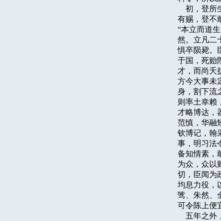
    初，
有赐，登不
“本立而道生
然。立凡二
惧卒陨毙。
于国，死贻
才，而尚夭
方今大事未
身，割下流
则率土幸赖
才略博达，
范慎，华融
钦博记，翰
事，明习法
备知情素，
为众，众以
切，臣闻为
均息力役，
骘、朱然、
可令陈上便
    五年