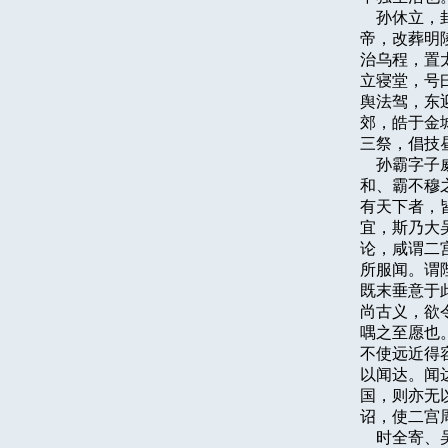
    孙休
帝，改葬明
治乌程，置
立寝堂，号
舆法驾，东
郊，皓于金
三祭，倡技
    孙霸
和、霸不穆
有天下者，
宜，斯乃大
论，咸谓二
所服闻。谓
既末垂意于
尚古义，欲
喁之至愿也
不使远近得
以闻达。闻
国，则亦无
诏，使二宫
    时全