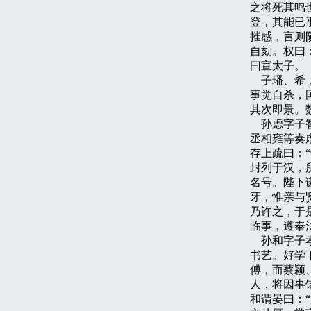
之将死其鸣
登，其能已
摧感，言则
自劾。权曰
曰宣太子。

    子璠
事觉自杀，
其次即景。数
    孙虑
丞相雍等奏
存上疏曰：
封列于汉，
名号。陛下
牙，惟亲与
乃许之，于
临事，遵奉
    孙和
书艺。好学
傅，而蔡颖
人，将因事
和谓晏曰：