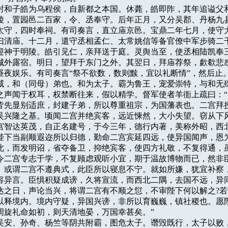
立，封和子皓为乌程侯，自新都之本国。休薨，皓即阼，其年追谥父和
陵，置园邑二百家，令、丞奉守。后年正月，又分吴郡、丹杨九县
太守，四时奉祠。有司奏言，直立庙京邑。宝鼎二年七月，使守大
曰清庙。十二月，遣守丞相孟仁、太常姚信等备官僚中军步骑二干
迎神于明陵。皓引见仁，亲拜送于庭。灵舆当至，使丞相陆凯奉三
城外露宿。明日，望拜于东门之外。其翌日，拜庙荐祭，歔欷悲感
昼夜娱乐。有司奏言“祭不欲数，数则黩，宜以礼断情”，然后止。
字子威，和（同母）弟也。和为太子。霸为鲁王，宠爱崇特，与和无殊
之声闻于权耳，权禁断往来，假以精学。督军使者羊衜上疏曰：“
皆先显别适庶，封建子弟，所以尊重祖宗，为国藩表也。二宫拜授
吴兴隆之基。顷闻二宫并绝宾客，远近悚然，大小失望。窃从下风
宫智达英茂，自正名建号，于今三年，德行内著，美称外昭，西北
陛下当副顺遐迩所以归德，勤命二宫宾延四远，使异国闻声，恩为
此，而发明诏，省夺备卫，抑绝宾客，使四方礼敬，不复得通，虽
令二宫专志于学，不复顾虑观听小宜，期于温故博物而已，然非臣
。或谓二宫不遵典式，此臣所以寝息不宁。就如所嫌，犹宜补察，
容异言。臣惧积疑成谤，久将宣流，而西北二隅，去国不远，异同
达之日，声论当兴，将谓二宫有不顺之愆，不审陛下何以解之?若
以释境内。境内守疑，异国兴谤，非所以育巍巍，镇社稷也。愿陛
周旋礼命如初，则天清地晏，万国幸甚矣。”

寄、吴安、孙奇、杨竺等阴共附霸，图危太子。谮毁既行，太子以败，