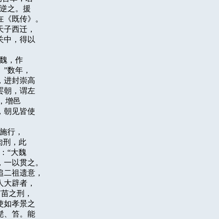
逆之。援

《既传》。

子西迁，

中，得以

魏，作

”数年，

进封崇高

朝，谓左

增邑

朝见皆使

施行，

刑，此

“大魏

一以贯之。

二祖遗意，

大辟者，

苗之刑，

如孝景之

、笞。能
