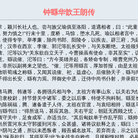
钟繇华歆王朗传
字元常，颖川长社人也。尝与族父瑜俱至洛阳，道遇相者，曰：“此童
，努力慎之!”行未十里，度桥，马惊，堕水几死。瑜以相者言中，
，使得专学。举孝廉，除尚书郎、阳陵令，以疾去。辟三府，为廷
时，汉帝在西京，李傕、郭汜等乱长安中，与关东断绝。太祖领兖
傕、汜等以为“关东欲自立天子，今曹操虽有使命，非其至实”，议
意。繇说傕、汜等曰：“方今英雄并起，各矫命专制，唯曹兖州乃
，非所以副将来之望也。”傕、汜等用繇言，厚加答报，由是太祖
数听荀彧之称繇，又闻其说傕、祀，益虚心。后傕胁天子，繇与尚
子得出长安，繇有力焉。拜御史中丞，迁侍中尚书仆射，并录前功
中诸将马腾、韩遂等，各拥强兵相与争。太祖方有事山东，以关右为忧
司隶校尉，持节督关中诸军，委之以后事，特使不拘科制。繇至长
为陈祸福，腾、遂备遣子人侍。太祖在官渡，与袁绍相持，繇送马
与繇书曰：“得所送马，甚应其急。关右平定，朝廷无西顾之忧，
镇守关中，足食成军，亦适当尔。”其后匈奴单于作乱平阳，繇帅
尚所置河东太守郭援到河东，众甚盛。诸将议欲释之去，繇曰：“
中阴与之通，所以未悉叛者，顾吾威名故耳。若弃而去，示之以弱
仇?纵吾欲归，其得至乎!此为未战先自败也。且援刚愎好胜，必易