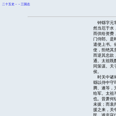
二十五史－－三国志
    钟繇
然当厄于水
而供给资费
门侍郎。是
遣使上书。
使，拒绝其
而逆其忠款
通。太祖既
同策谋。天
侯。

    时关
繇以侍中守
腾、遂等，
给军。太祖
也。昔萧何
未拔；而袁
援之来，关
民，谁非寇