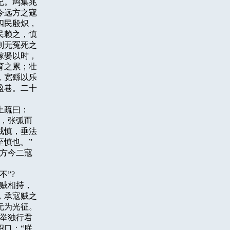
。鸠集兆

远方之寇

民殷炽，

赖之，慎

无冤死之

娶以时，

之累；壮

宽繇以乐

巷。二十

疏曰：

，张弧而

慎，垂法

慎也。”

方今二寇

”?

贼相持，

承寇贼之

为光征。

举独行君

口：“朕
