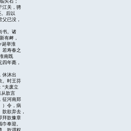
临矢石；

江关，骋

。后以

父已没，

书。诸

新有衅，

诞举淮

若寿春之

淮南既

四年薨，

休沐出

。时王芬

“夫废立

从歆言

征河南郑

）令，病

歆欲弃去，

拜歆豫章

巾奉迎。

，歆谓权
