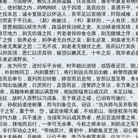
荡覆，万国殄瘁。赖先王莫除寇贼，扶育孤弱，遂令华夏复有纲纪
土，使封鄙之内，鸡鸣狗吠，达于四境，蒸庶欣欣，喜遇升平。今
之役未息，诚令复除足以怀远人，良宰足以宣德泽，阡陌咸修，四
时而富于平日矣。《易》称敕法，《书》著祥刑，一人有庆，兆民
。昔曹相国以狱市为寄，路温舒疾治狱之吏。夫治狱者得其情，则
得尽地力，则无饥馑之民；穷老者得仰食仓廪，则无餧饿之俘；嫁
旷之恨；胎养必全，则孕者无自伤之哀；新生必复，则孩者无不育
幼者无离家之思；二毛不戎，则老者无顿伏之患。医药以疗其疾，
以抑其强，恩仁以济其弱，赈贷以赡其乏。十年之后，既笄者必盈
者必满野矣。”

帝践阼，改为司空，进封乐平乡侯。时帝颇出游猎，或昏夜还宫。朗上
居，外则饰同卫，内则重禁门，将行则设兵而后出幄，称警而践墀
道而后奉引，遮列而后转毂，静室而后息驾，皆所以显至尊，务戒
车驾出临捕虎，日昃而行，及昏而反，违警跸之常法，非万乘之至
览表，虽魏绛称虞箴以讽晋悼，相如陈猛兽以戒汉武，未足以喻。
远征，故时入原野以习戌备。至于夜还之戒，已诏有司施行。”

建安末，孙权始遣使称藩，而与刘备交兵。诏议：“当兴师与吴并取蜀不
天子之军，重于华、岱，诚宜坐曜天威，不动若山。假使权亲与蜀
智均力敌，兵不速决，当须军兴以成其势者，然后宜选持重之将，
后动，择地而后行，一举可无余事。今权之师未动，则助吴之军无
，非行军动众之时。”帝纳其计。黄初中，鹈鹕集灵芝池，诏公卿
禄大夫杨彪，且称疾，让位于彪。帝乃为彪置吏卒，位次三公。诏