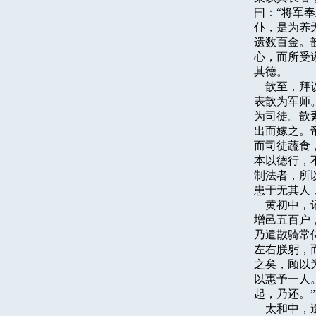
曰：“将军
仆，是为养
遗数百金。
心，而所受
其德。

    歆至
表歆为军师
为司徒。歆
出而嫁之。
而司徒蔬食
本以德行，
制法者，所
患于无其人，
    黄初
增邑五百户
乃遣散骑常
左右朕躬，
之矣，顾以
以惠予一人
起，乃还。”
    太和