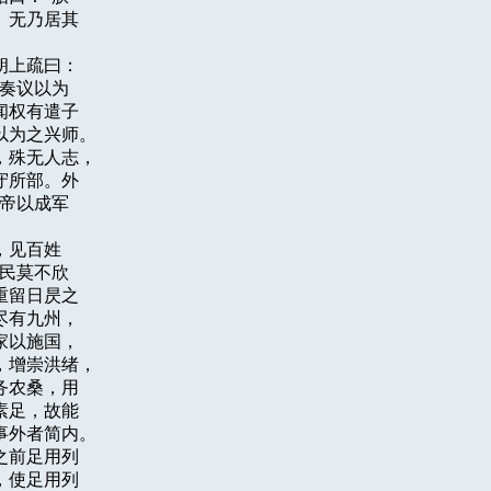
无乃居其

上疏曰：

奏议以为

权有遣子

为之兴师。

殊无人志，

所部。外

帝以成军

见百姓

民莫不欣

留日昃之

有九州，

以施国，

增崇洪绪，

农桑，用

足，故能

外者简内。

前足用列

使足用列
