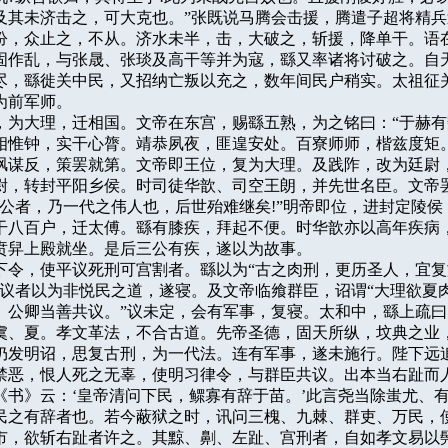
及其未济击之，可大克也。”张既说马腾会击援，腾遣子超将精兵
汾，众止之，不从。济水未半，击，大破之，斩援，降单干。语在
固作乱，与张晟、张琰及高干等并为寇，繇又率诸将讨破之。自天
尽，繇徙关中民，又招纳亡叛以充之，数年间民户稍实。太祖征关
前军师。

初建，为大理，迁相国。文帝在东宫，赐繇五熟，为之铭曰：“于赫有
相惟钟，实干心膂。靖恭夙夜，匪遑安处。百寮师师，楷兹度矩。
讽谋反，策罢就第。文帝即王位，复为大理。及践阼，改为廷尉，
尉，转封平阳乡侯。时司徒华歆、司空王朗，并先世名臣。文帝罢
三公者，乃一代之伟人也，后世殆难继矣!”明帝即位，进封定陵侯，
干八百户，迁太傅。繇有膝疾，拜起不便。时华歆亦以高年疾病，
贲舁上殿就坐。是后三公有疾，遂以为故事。

太祖下令，使平议死刑可宫割者。繇以为“古之肉刑，更历圣人，宜复
”议者以为非悦民之道，遂寝。及文帝临飨群臣，诏谓“大理欲夏肉
。公卿当善共议。”议未定，会有军事，复寝。太和中，繇上疏曰：
虞、夏。孝文革法，不合古道。先帝圣德，固天所纵，坟典之业，
仍发明诏，思复古刑，为一代法。连有军事，遂未施行。陛下远追
禁恶，恨人死之无辜，使明习律令，与群臣共议。出本当右趾而人
《书》云：‘皇帝清问下民，鳏寡有辞于苗。’此言尧当除蚩尤、有
民之有辞者也。若今蔽狱之时，讯问三槐、九棘、群吏、万民，使
市，欲斩右趾者许之。其黥、劓、左趾、宫刑者，自如孝文易以髡