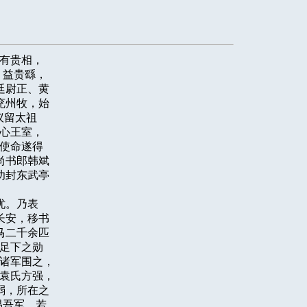
有贵相，

益贵繇，

尉正、黄

州牧，始

留太祖

心王室，

使命遂得

书郎韩斌

封东武亭

。乃表

安，移书

二千余匹

足下之勋

诸军围之，

袁氏方强，

，所在之

吾军，若
