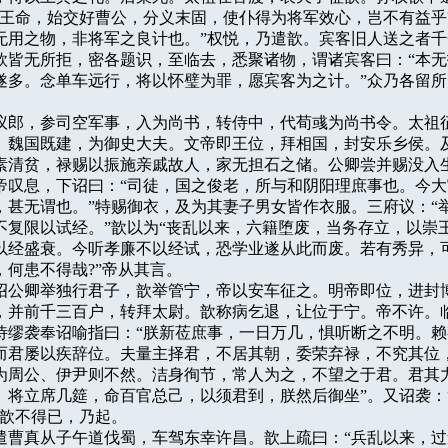
奉王命，始交好曹公，分义末固，使仆得为将军效心，岂不有益乎?
无用之物，非将军之良计也。”权悦，乃遣歆。宾客旧人送之者千
歆皆无所拒，密各题识，至临去，悉聚诸物，谓诸宾客曰：“本无
遂多。念单车远行，将以怀璧为罪，愿宾客为之计。”众乃各留所
，拜议郎，参司空军事，入为尚书，转侍中，代荀彧为尚书令。太祖征
。魏国既建，为御史大夫。文帝即王位，拜相国，封安乐乡侯。及
素清贫，禄赐以振施亲戚故人，家无担石之储。公卿尝并赐没入生
帝叹息，下诏曰：“司徒，国之俊老，所与和阴阳理庶事也。今大
，甚无谓也。”特赐御衣，及为其妻子男女皆作衣服。三府议：“举
不复限以试经。”歆以为“丧乱以来，六籍堕废，当务存立，以崇王
以经盛衰。今听孝廉不以经试，恐学业遂从此而废。若有秀异，可
何患不得哉?”帝从其言。

中，诏公卿举独行君子，歆举管宁，帝以安车征之。明帝即位，进封博
，并前千三百户，转拜太尉。歆称病乞退，让位于宁。帝不许。临
侍缪袭奉诏喻指曰：“朕新莅庶事，一日万几，惧听断之不明。赖
而君屡以疾辞位。夫量主择君，不居其朝，委荣弃禄，不究其位，
为周公、伊尹则不然。洁身徇节，常人为之，不望之于君。君其力
。将立席几筵，命百官总己，以须君到，朕然后御坐”。又诏袭：“
歆不得已，乃起。

中，遣曹真从子午道伐蜀，车驾东幸许昌。歆上疏曰：“兵乱以来，过