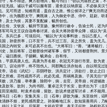
拒守，军不得进。爽方欲增兵，毓与书曰：“窃以为庙胜之策，不
有征无战。诚以干戚可以服有苗，退舍足以纳原寇，不必纵吴汉于
也。见可而进，知难而退，盖自古之政。惟公侯详之!”爽无功而还
侍中，出为魏郡太守。爽既诛，入为御史中丞、侍中、廷尉。听君
谤，及士为侯，其妻不复配嫁，毓所创也。

中，毋丘俭、文钦反，毓持节至扬、豫州班行赦令，告渝士民，还为尚
将军司马文王议自诣寿春讨涎。会吴大将孙壹率众降，或以为“吴
军。东兵已多，可须后问。”毓以为“夫论事料放，当以己度人。今
吴国，孙壹所率，口不至千，兵不过三百。吴之所失，盖为无几。
吴国之内转安，未可必其不出也。”大将军曰：“善。”遂将毓行。
刺史，加后将军，迁都督徐州诸军事，假节，又转都督荆州。景元
军，谥曰惠侯。子骏嗣。毓弟会，自有传。

字子鱼，平原高唐人也。高唐为齐名都，衣冠无不游行市里。歆为吏，
阖门。议论持平，终不毁伤人。同郡陶丘洪亦知名，自以明见过歆
灵帝。语在《武纪》。芬阴呼歆、洪共定计，洪欲行，歆止之曰：
霍之所难。芬性疏而不武，此必无成。而祸将及族。子其无往!”拱
果败，洪乃服，举孝廉，除郎中，病，去官。灵帝崩，何进辅政，
攸及歆等。歆到，为尚书郎。董卓迁天于长安，歆求出为下（圭阝
蓝田至南阳。时袁术在穰，留歆。歆说术使进军讨卓，术不能用。
傅马日（石单）安集关东，日（石单）辟歆为掾。东至徐州，诏即
政清静不烦，吏民感而爱之。孙策略地江东，歆知策善用兵，乃幅
，待以上宾之礼。后策死。太祖在官渡，表天子征歆。孙权欲不遣