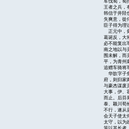
军伐蜀，蜀
王者之兵，
韩信于井陉
失爽意，徙
臣子得为理
    正元
葛诞反，大
必不能复出
南之地以与
围未解，而
平，为青州
追赠车骑将
    华歆
府，则归家
与豪杰谋废
大事，伊、
而止。后芬
泰、颖川荀
不行，遂从
会天子使太
太守，以为
策以其长者