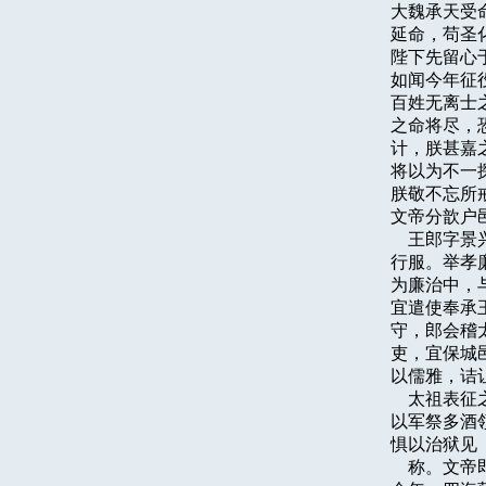
大魏承天受
延命，苟圣
陛下先留心
如闻今年征
百姓无离士
之命将尽，
计，朕甚嘉
将以为不一
朕敬不忘所
文帝分歆户
    王郎
行服。举孝
为廉治中，
宜遣使奉承
守，郎会稽
吏，宜保城
以儒雅，诘
    太祖
以军祭多酒
惧以治狱见

    称。