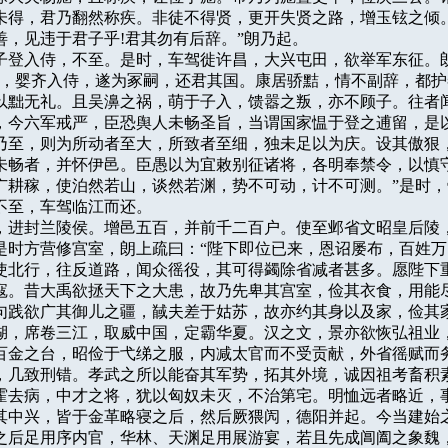
未得，君乃翻然称疾。非徒不得贤，更开失贤之路，增玉铉之倾。
，见违于君子乎!君其勿有后辞。”朗乃起。

欲遣子登入侍，不至。是时，车驾徙许昌，大兴屯田，欲举军东征。朗
善，婴齐入侍，遂为冢嗣，还君其国。康居骄黠，情不副辞，都护
以黜无礼。且吴濞之祸，萌于子入，馈嚣之叛，亦不顾子。往者闻
，今六军戒严，臣恐舆人未畅圣旨，当谓国家愠于登之逋留，是以
乃至，则为所动者至大，所致者至细，独未足以为庆。设其傲狠，
未畅者，并怀伊邑。臣愚以为宜敕别征诸将，各明奉禁令，以慎守
广耕稼，使泊然若山，谈然若渊，势不可动，计不可测。”是时，
不至，车驾临江而还。

即位，进封兰陵侯。增邑五百，并前千二百户。使至邺省文昭皇后陵，
是时方营修宫室，朗上疏曰：“陛下即位已来，恩诏屡布，百姓万
使北行，往反道路，闻众徭役，其可得蠲除省减者甚多。愿陛下重
寇。昔大禹欲拯天下之大患，故乃先卑其宫室，俭其衣食，用能尽
句践欲广其御儿之疆，馘夫差于姑苏，故亦约其身以及家，俭其家
湖，席卷三江，取威中国，定霸华夏。汉之文，景亦欲恢弘祖业，
百金之台，昭俭于弋绨之服，内减太官而不受贡献，外省徭赋而务
，几致刑错。孝武之所以能奋其军势，拓其外境，诚因祖考畜积素
霍去病，中才之将，犹以匈奴未灭，不治第宅。明恤远者略近，事
其中兴，皆于金革略寝之后，然后厥猥闶，德阳并起。今当建始之
之后足用序内官，华林、天渊足用展游宴，若且先成阊阖之象魏，