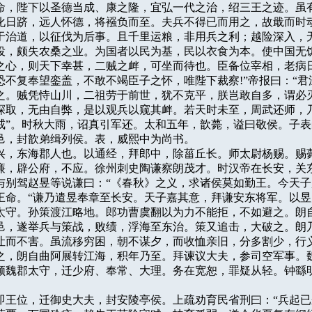
命，陛下以圣德当成、康之隆，宜弘一代之治，绍三王之迹。虽有
化日跻，远人怀德，将襁负而至。夫兵不得已而用之，故戢而时动
于治道，以征伐为后事。且千里运粮，非用兵之利；越险深入，无
役，颇失农桑之业。为国者以民为基，民以衣食为本。使中国无饥
之心，则天下幸甚，二贼之衅，可坐而待也。臣备位宰相，老病日
恐不复奉望銮盖，不敢不竭臣子之怀，唯陛下裁察!”帝报曰：“君深
之。贼凭恃山川，二祖劳于前世，犹不克平，朕岂敢自多，谓必灭之
探取，无由自弊，是以观兵以窥其衅。若天时未至，周武还师，乃
戒”。时秋大雨，诏真引军还。太和五年，歆薨，谥曰敬侯。子表
邑，封歆弟缉列侯。表，威熙中为尚书。

字景兴，东海郡人也。以通经，拜郎中，除菑丘长。师太尉杨赐。赐薨
廉，辟公府，不应。徐州刺史陶谦察朗茂才。时汉帝在长安，关东
与别驾赵昱等说谦曰：“《春秋》之义，求诸侯莫如勤王。今天子
王命。“谦乃遣昱奉章至长安。天子嘉其意，拜谦安东将军。以昱
太守。孙策渡江略地。郎功曹虞翻以为力不能拒，不如避之。朗自
邑，遂举兵与策战，败绩，浮海至东治。策又追击，大破之。朗乃
让而不害。虽流移穷困，朝不谋夕，而收恤亲旧，分多割少，行义
表征之，朗自曲阿展转江海，积年乃至。拜谏议大夫，参司空军事。魏
领魏郡太守，迁少府、奉常、大理。务在宽恕，罪疑从轻。钟繇明
文帝即王位，迁御史大夫，封安陵亭侯。上疏劝育民省刑曰：“兵起已