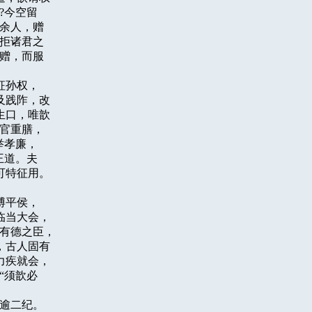
今空留

余人，赠

拒诸君之

赠，而服

孙权，

践阼，改

口，唯歆

官重膳，

孝廉，

道。夫

特征用。

平侯，

当大会，

有德之臣，

古人固有

疾就会，

须歆必

逾二纪。
