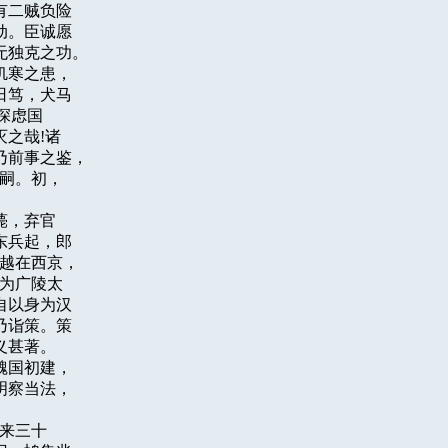
二贼负险

。臣诚愿

独克之功。

寒之患，

笃，犬马

虑国

哉!诸

前事之鉴，

嗣。初，

，弃官

兵起，郎

越在西京，

为广陵太

以身为汉

诣策。策

甚著。

国初建，

察当法，

来三十
