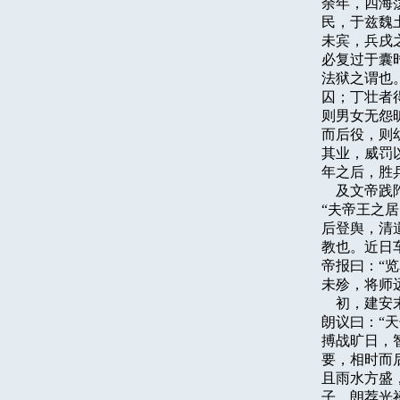
余年，四海
民，于兹魏
未宾，兵戌
必复过于囊
法狱之谓也
囚；丁壮者
则男女无怨
而后役，则
其业，威罚
年之后，胜兵
    及文
“夫帝王之
后登舆，清
教也。近日
帝报曰：“
未殄，将师
    初，
朗议曰：“
搏战旷日，
要，相时而
且雨水方盛
子。朗荐光