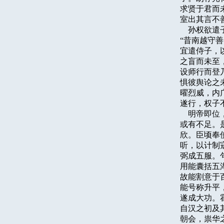
求贤于君而
室出其言不善
    孙权
“昔南越守
宜遣侍子，
之盲而未至
设师行而登
惧彼舆论之
曜烈威，内
遂行，权子
    明帝
或有不足。
欣。臣顷奉
听，以计制
弼成五服。
用能囊括五
故能割意于
能号称升平
遂成大功。
自汉之初及
朝会，祟华