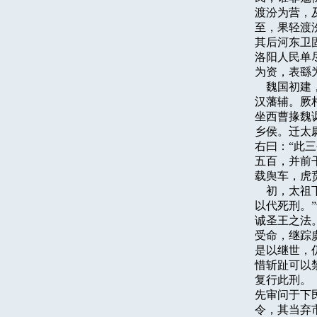
渡汾为营，
至，果轻渡
其后河东卫
洛阳人民单
为资，表繇为
    魏国
汉藩辅。厥
坐西曹掾魏
乡侯。迁太
右曰：“此
五百，并前
载舆车，虎
    初，
以代死刑。
诚圣王之法
受命，继踪
是以继世，
惜斩趾可以
复行此刑。
先审问于下
令，其当弃