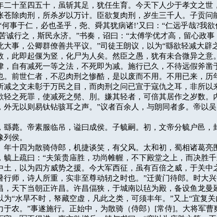
年二十至四五十，虽斩其足，犹任生育。今天下人少于孝文之世，
张苍除肉刑，所杀岁以万计。臣欲复肉刑，岁生三千人。子贡问能
‘何事于仁，必也圣乎，尧、舜其犹病诸!’又曰：“仁远乎哉?我欲仁
’苦诚行之，斯民永济。”书奏，诏曰：“太傅学优才高，留心政事，
此大事，公卿群僚善共平议。”司徒王朗议，以为“繇欲轻减大辟之
数，此即起偃为竖，化尸为人矣。然臣之愚，犹有未合微异之意。
律，自有减死一等之法，不死即为减。施行已久，不待远假斧凿于
也。前世仁者，不忍肉刑之惨酷，是以废而不用。不用已来，历年
所减之文未彰于万民之目，而肉刑之问已宣于寇仇之耳，非所以来
欲轻之死罪，使减死之髡、刖。嫌其轻者，可倍其居作之岁数。内
，外无以则易钛钻骇耳之声。”议者百余人，与朗同者多。帝以吴
四年，繇薨。帝素服临吊，谥曰成侯。子毓嗣。初，文帝分毓户邑，封
列侯。

稚叔。年十四为散骑侍郎，机捷谈笑，有父风。太和初，蜀相诸葛亮围
，毓上疏曰：“夫策贵庙胜，功尚帷幄，不下殿堂之上，而决胜千
中土，以为四方威势之援。今大军西征，虽有百倍之威，于关中之
暑行师，诗人所重，实非至尊动轫之时也。”迁黄门待郎。时大兴
昌，天下当朝正许昌。许昌偪狭，于城南以毡为殿，备设鱼龙曼延
以为“水旱不时，帑藏空虚，凡此之类，可须丰年。”又上“宜复关
力于农。”事遂施行。正始中，为散骑（侍郎）[常侍]。大将军曹爽