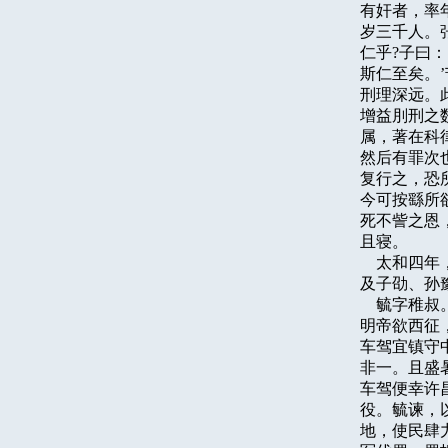
有奸者，率
岁三千人。
仁乎?子曰：
斯仁至矣。
刑理深远。
增益刖刑之
属，著在科
然后有罪次
复行之，恐
今可按繇所
死不訾之恩
且寝。

    太和
及子劭、孙豫
    毓字
明帝欲西征
车驾宜镇守
非一。且盛
车驾便幸许
役。毓谏，
地，使民肆