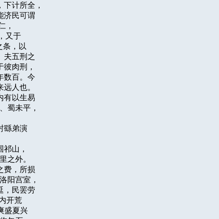
下计所全，

济民可谓

，

又于

条，以

夫五刑之

彼肉刑，

数百。今

远人也。

有以生易

、蜀未平，

繇弟演

祁山，

里之外。

费，所损

洛阳宫室，

，民罢劳

内开荒

盛夏兴
