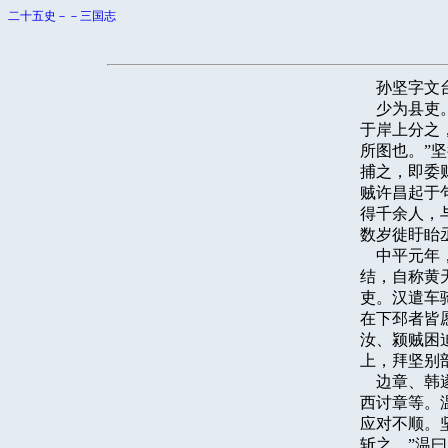
二十五史－－三国志
    孙坚
    少为
于岸上分之
所图也。”
捕之，即委
贼许昌起于
得千余人，
数岁徙盱眙
    中平
结，自称黄
吏。汉遣车
在下邳者皆
汝、颍贼困
上，拜坚别部
    边章
西讨章等。
应对不顺。
斩之。”温曰