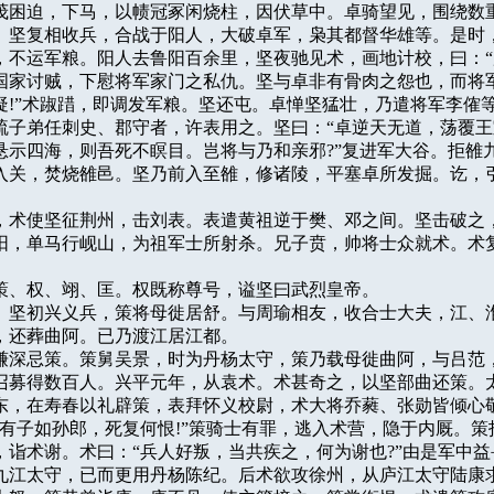
茂困迫，下马，以帻冠冢闲烧柱，因伏草中。卓骑望见，围绕数重
。坚复相收兵，合战于阳人，大破卓军，枭其都督华雄等。是时，
，不运军粮。阳人去鲁阳百余里，坚夜驰见术，画地计校，曰：“
国家讨贼，下慰将军家门之私仇。坚与卓非有骨肉之怨也，而将军
疑!”术踧踖，即调发军粮。坚还屯。卓惮坚猛壮，乃遣将军李傕等
疏子弟任刺史、郡守者，许表用之。坚曰：“卓逆天无道，荡覆王
悬示四海，则吾死不瞑目。岂将与乃和亲邪?”复进军大谷。拒雒九
入关，焚烧雒邑。坚乃前入至雒，修诸陵，平塞卓所发掘。讫，引
三年，术使坚征荆州，击刘表。表遣黄祖逆于樊、邓之间。坚击破之，
阳，单马行岘山，为祖军士所射杀。兄子贲，帅将士众就术。术复
子：策、权、翊、匡。权既称尊号，谥坚曰武烈皇帝。

伯符。坚初兴义兵，策将母徙居舒。与周瑜相友，收合士大夫，江、淮
，还葬曲阿。已乃渡江居江都。

牧陶谦深忌策。策舅吴景，时为丹杨太守，策乃载母徙曲阿，与吕范，
召募得数百人。兴平元年，从袁术。术甚奇之，以坚部曲还策。太
东，在寿春以礼辟策，表拜怀义校尉，术大将乔蕤、张勋皆倾心敬
术有子如孙郎，死复何恨!”策骑士有罪，逃入术营，隐于内厩。策指
，诣术谢。术曰：“兵人好叛，当共疾之，何为谢也?”由是军中益
九江太守，已而更用丹杨陈纪。后术欲攻徐州，从庐江太守陆康求