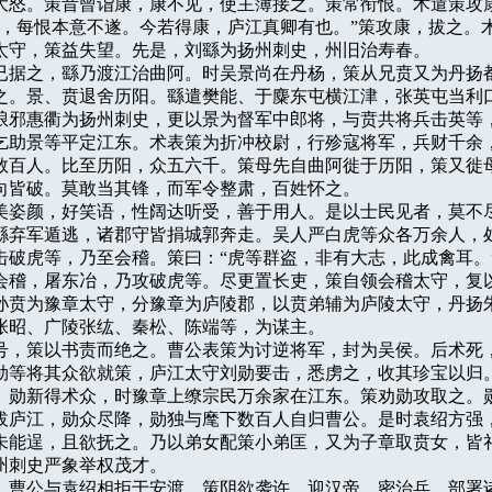
大怒。策昔曾诣康，康不见，使主簿接之。策常衔恨。术遣策攻康
纪，每恨本意不遂。今若得康，庐江真卿有也。”策攻康，拔之。术
太守，策益失望。先是，刘繇为扬州刺史，州旧治寿春。

，术已据之，繇乃渡江治曲阿。时吴景尚在丹杨，策从兄贲又为丹扬都
之。景、贲退舍历阳。繇遣樊能、于麋东屯横江津，张英屯当利口
琅邪惠衢为扬州刺史，更以景为督军中郎将，与贲共将兵击英等，
乞助景等平定江东。术表策为折冲校尉，行殄寇将军，兵财千余，
数百人。比至历阳，众五六千。策母先自曲阿徙于历阳，策又徙母
向皆破。莫敢当其锋，而军令整肃，百姓怀之。

人，美姿颜，好笑语，性阔达听受，善于用人。是以士民见者，莫不尽
繇弃军遁逃，诸郡守皆捐城郭奔走。吴人严白虎等众各万余人，处
击破虎等，乃至会稽。策曰：“虎等群盗，非有大志，此成禽耳。”
会稽，屠东冶，乃攻破虎等。尽更置长吏，策自领会稽太守，复以
孙贲为豫章太守，分豫章为庐陵郡，以贲弟辅为庐陵太守，丹扬朱
张昭、广陵张纮、秦松、陈端等，为谋主。

术僭号，策以书责而绝之。曹公表策为讨逆将军，封为吴侯。后术死，
勋等将其众欲就策，庐江太守刘勋要击，悉虏之，收其珍宝以归。
。勋新得术众，时豫章上缭宗民万余家在江东。策劝勋攻取之。勋
拔庐江，勋众尽降，勋独与麾下数百人自归曹公。是时袁绍方强，
未能逞，且欲抚之。乃以弟女配策小弟匡，又为子章取贲女，皆礼
州刺史严象举权茂才。

五年，曹公与袁绍相拒于安渡，策阴欲袭许。迎汉帝，密治兵，部署诸