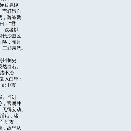
遂跋扈经

而轩昂自

，魏绛戮

：“君

，议者以

长沙贼区

略，旬月

三郡肃然。

州刺史

然自若。

路不治，

复入白坚：

郡中震

。当进

，官属并

无得妄动。

蹈藉，诸

军所攻，

，故坚从
