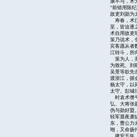
康不与，术
“前错用陈
故吏刘勋为
    寿春
至，皆迫逐
术自用故吏
策乃说术，
宾客愿从者
江转斗，所
    策为
为致死。刘
吴景等欲先
渡浙江，据
杨太守，以
太守。彭城
    时袁
弘、大将张
伪与勋好盟
轻军晨夜袭
东，曹公力
翊，又命扬
    建安