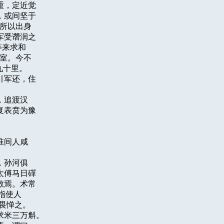
，定近觉

或间坚于

所以出身

受谮润之

来求和

室。今不

十里。

军还，住

追渡汉

表贲为豫

间人咸

孙河俱

傅马日磾

焉。术常

使人

畏惮之。

米三万斛。
