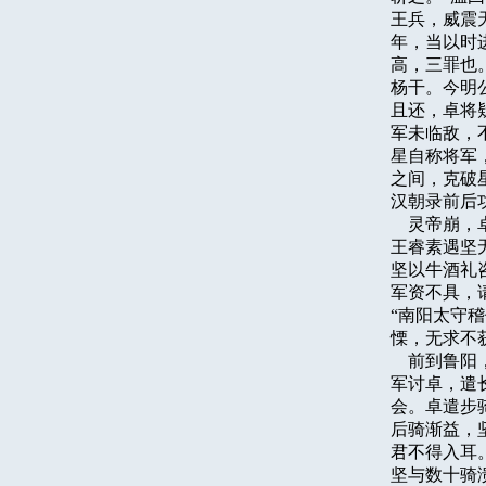
王兵，威震
年，当以时
高，三罪也
杨干。今明
且还，卓将
军未临敌，
星自称将军
之间，克破
汉朝录前后
    灵帝
王睿素遇坚
坚以牛酒礼
军资不具，
“南阳太守
慄，无求不获
    前到
军讨卓，遣
会。卓遣步
后骑渐益，
君不得入耳
坚与数十骑