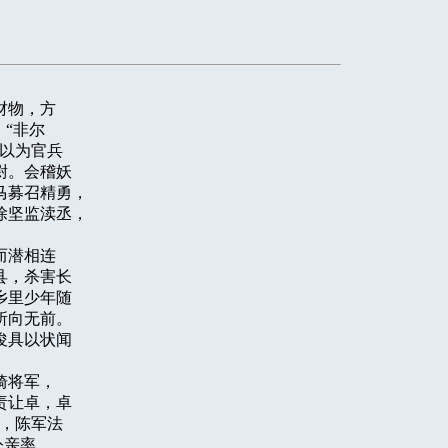
物，方

“非尔

以为官兵

。会稽妖

募召精勇，

坚监渎丞，

潜相连

，杀害长

里少年随

向无前。

具以状闻

将军，

让卓，卓

，陈军法

亲率
