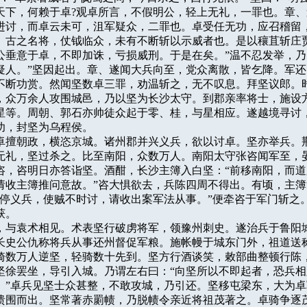
天下，何赖于卓?观卓所言，不假明公，轻上无礼，一罪也。章、
进讨，而卓云未可，沮军疑众，二罪也。卓受任无功，应召稽留，
。古之名将，仗钺临众，未有不断斩以示威者也。是以穰苴斩庄贾
公垂意于卓，不即加诛，亏损威刑。于是在矣。”温不忍发举，乃曰
疑人。”坚因起出。章、遂闻大兵向至，党众离散，皆乞降。军还
不断功赏。然闻坚数卓三罪，劝温斩之，无不叹息。拜坚议郎。时
，众万余人攻围城邑，乃以坚为长沙太守。到郡亲率将士，施设方
星等。周朝、郭石亦帅徒众起于零、桂，与星相应。遂越境寻讨，
功，封坚为乌程侯。

崩，卓擅朝政，横恣京城。诸州郡并兴义兵，欲以讨卓。坚亦举兵。荆
无礼，坚过杀之。比至南阳，众数万人。南阳太守张咨闻军至，晏
咨，咨明日亦答诣坚。酒酣，长沙主簿入白坚：“前移南阳，而道
请收主簿推问意故。”咨大惧欲去，兵陈四周不得出。有顷，主簿
稽停义兵，使贼不时讨，请收出案军法从事。”便牵咨于军门斩之。
。

鲁阳，与袁术相见。术表坚行破虏将军，领豫州刺史。遂治兵于鲁阳城
长史公仇称将兵从事还州督促军粮。施帐幔于城东门外，祖道送称
骑数万人逆坚，轻骑数十先到。坚方行酒谈笑，敕部曲整顿行陈，
坚徐罢坐，导引入城。乃谓左右曰：“向坚所以不即起者，恐兵相
。”卓兵见坚士众甚整，不敢攻城，乃引还。坚移屯梁东，大为卓
溃围而出。坚常著赤罽帻，乃脱帻令亲近将祖茂著之。卓骑争逐茂