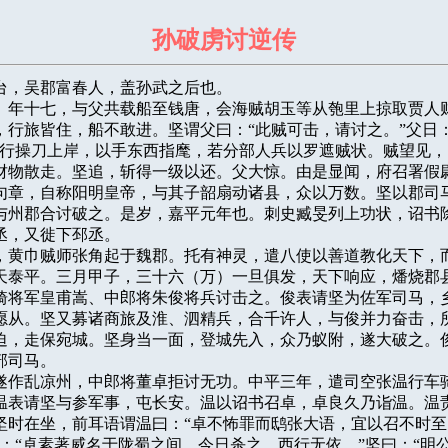
孙破虏讨逆传
字文台，吴郡富春人，盖孙武之后也。

县吏。年十七，与父共载船至钱唐，会海贼胡玉等从匏里上掠取贾人财
，行旅皆住，船不敢进。坚谓父曰：“此贼可击，请讨之。”父日：
坚行操刀上岸，以手东西指麾，若分部人兵以罗遮贼状。贼望见，
财物散走。坚追，斩得一级以还。父大惊。由是显闻，府召署假尉
句章，自称阳明皇帝，与其子韶扇动诸县，众以万数。坚以郡司马
与州郡合讨破之。是岁，嘉平元年也。刺史臧旻列上功状，诏书除
丞，又徙下邳丞。

元年，黄巾贼师张角起于魏郡。托有神灵，遣八使以善道教化天下，而
天泰平。三月甲子，三十六（万）一旦俱发，天下响应，燔烧郡县
骑将军皇甫嵩、中郎将朱俊将兵讨击之。俊表请坚为佐军司马，乡
愿从。坚又募诸商旅及淮、泗精兵，合千许人，与俊并力奋击，所
迫，走保宛城。坚身当一面，登城先入，众乃蚁附，遂大破之。俊
司马。

、韩遂作乱凉州，中郎将董卓拒讨无功。中平三年，遣司空张温行车骑
温表请坚与参军事，屯长安。温以诏书召卓，卓良久乃诣温。温责
坚时在坐，前耳语谓温曰：“卓不怖罪而鸱张大语，宜以召不时至
：“卓素著威名于陇蜀之间，今日杀之，西行无依。”坚曰：“明公