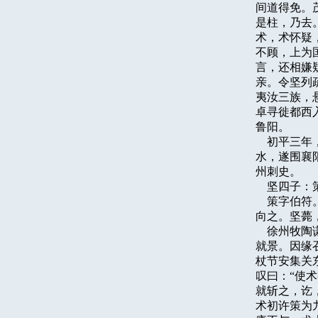
间道得免。
是柱，乃去
术，术怀疑
不顾，上为
言，还相嫌
亲。令坚列
夷汝三族，
卓寻徙都西
鲁阳。

    初平
水，遂围襄
州刺史。

    坚四
    策字
向之。坚薨
    徐州
就景。因缘
杖节安集关
叹曰：“使
就斩之，讫
术初许策为