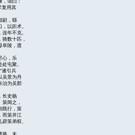
，谓曰：

复用其

尉，繇

，以距术。

连年不克。

骑数十匹，

阜陵，渡

心，乐

处屯聚。

遂引兵

吴景为丹

治为吴郡

长史杨

策闻之，

既行，策

而策并江

辟策弟权、

将。未
