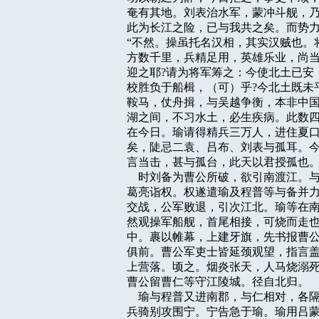
奄有其地。刘表治水军，蒙冲斗舰，乃
此为长江之险，已与我共之矣。而势力
“不然。操虽托名汉相，其实汉贼也。
方数千里，兵精足用，英雄乐业，尚当
迎之耶?请为将军筹之：今使北土已安
校胜负于船楫，（可）乎?今北土既未
鞍马，仗舟揖，与吴越争衡，本非中国
湖之间，不习水土，必生疾病。此数四
在今日。瑜请得精兵三万人，进住夏口
矣，陡忌二袁、吕布、刘表与孤耳。今
言当击，甚与孤台，此天以君授孤也。
    时刘备为曹公所破，欲引南渡江
葛亮诣权。权遂遣瑜及程普等与备并力
交战，公军败退，引次江北。瑜等在南
然观操军船舰，首尾相接，可烧而走也
中。裹以帷幕，上建牙旗，先书报曹公
俱前。曹公军吏士皆延颈观望，指言盖
上营落。顷之。烟炎张天，人马烧溺死
曹公留曹仁等守江陵城。径自北归。

    瑜与程普又进南郡，与仁相对，
兵骑别攻围宁。宁告急于瑜。瑜用吕蒙