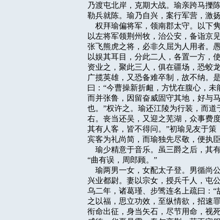
乃渡屯北岸，克期大战。瑜亲跨马擽陈
勒兵就陈。瑜乃自兴，案行军营，激扬
    权拜瑜偏将军，领南郡太守。以
以左将军领荆州牧，治公安，备诣京见
张飞熊虎之将，必非久屈为人用者。愚
以娱其耳目，分此二人，各置一方，使
资业之，聚此三人，俱在疆场，恐蛟龙
广揽英雄，又恐备难卒制，故不纳。是
曰：“今曹操新折衄，方忧在腹心，未
而并张鲁，因留奋威固守其地，好与马
也。”权许之。瑜还江陵为行装，而道
右。丧当还吴，又迎之芜湖，众事费度
其有人客，皆不得问。”初瑜见友于策
宾客为礼尚简，而瑜独先尽敬，便执臣
    瑜少精意于音乐。虽三爵之后，
“曲有误，周郎顾。”

    瑜两男一女，女配太子登。男循
兴业都尉。妻以宗女，授兵千人，屯公
乌二年，诸葛瑾、步骘连名上疏曰：“
之以福，思立功效，至纵情欲，招速罪
衔命出征，身当矢石，尽节用命，视死