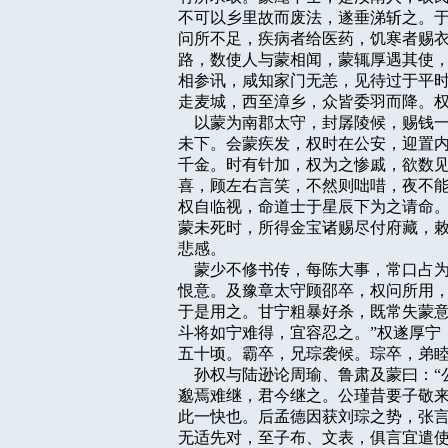
不可以乡里故而废法，遂垂涕斩之。于
问所不足，疾病者给医药，饥寒者赐衣
路，数使人与蒙相闻，蒙辄厚遇其使，
相参讯，咸知家门无恙，见待过于平时
走麦城，西至漳乡，众皆委羽而降。权
    以蒙为南郡太守，封孱陵候，赐
未下。会蒙疾发，权时在公安，迎置内
千金。时有针加，权为之惨戚，欲数见
喜，顾左右言笑，不然则咄唶，夜不能
权自临视，命道士于星辰下为之请命。
蒙未死时，所得金宝诸赐尽付府藏，敕
悲感。

    蒙少不修书传，每陈大事，常口
恨意。及豫章太守顾邵卒，权问所用，蒙
于是用之。甘宁粗暴好杀，既常失蒙意
斗将如宁难得，宜容忍之。”权遂厚宁
五十顷。霸卒，兄琮袭候。琮卒，弟睦
    孙权与陆逊论周瑜、鲁肃及蒙曰
邈焉难继，君今继之。公瑾昔要子敬来
此一快也。后孟德因获刘琮之势，张言
无适先对，至子布、文表，俱言宜遣使