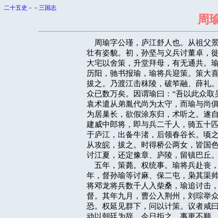
二十五史－－三国志
周
    周瑜字公瑾，庐江舒人也。从祖
壮有姿貌。初，孙坚与义兵讨董卓，徙
大宅以舍策，升堂拜母，有无通共。瑜
历阳，驰书报瑜，瑜将兵迎策。策大喜
拔之。乃渡江击秣陵，破笮融、薛礼。
众已数万矣。因谓瑜曰：“吾以此众取
袁术遣从弟胤代尚为太守，而瑜与尚俱
为居巢长，欲假涂东归，术听之。遂自
建威中郎将，即与兵二千人，骑五十匹
于庐江，出备牛渚，后领春谷长。顷之
从攻皖，拔之。时得桥公两女，皆国色
讨江夏，还定豫章、庐陵，留镇巴丘。
    五年，策薨。权统事。瑜将兵赴
年，督孙瑜等讨麻、保二屯，枭其渠帅
将邓龙将兵数千人入柴桑，瑜追讨击，
督。其年九月，曹公入荆州，刘琮举众
恐。权延见群下，问以计策。议者咸曰
动以朝廷为辞，今日拒之，事更不顺，