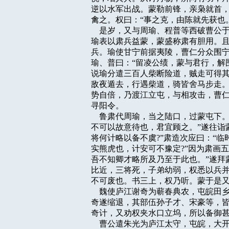
逆以水军出战。蒙勒前锋，亲枭就首，
禽之。权曰：“事之克，由陈就先获也。
    是岁，又与周瑜、程普等西破曹
瑜表以肃兵益蒙，蒙盛称肃有胆用。且
兵。瑜使甘宁前据夷陵，曹仁分众围宁
瑜、普曰：“留凌公绩，蒙与君行，解
说瑜分遣三百人柴断险道，贼走可得其
敌夜遁去，行遇柴道，骑皆舍马步走。
势自倍，乃渡江立屯，与相攻击，曹仁
寻阳令。

    鲁肃代周瑜，当之陆口，过蒙屯
不可以故意待也，君宜顾之。”遂往诣
将何计略以备不虞?”肃造次应曰：“临
实熊虎也，计安可不豫定?”因为肃画五
吾不知卿才略所及乃至于此也。”遂拜
比近，三将死，子弟幼弱，权悉以兵并
不可废也。书三上，权乃听。蒙于是又
    魏使庐江谢奇为蕲春典农，屯皖
奇遂缩退，其部伍孙子才、宋豪等，皆
奇计，又劝权夹水口立坞，所以备御甚
    曹公遣朱光为庐江太守，屯皖，