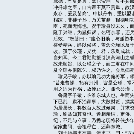
威德，华夏是震，蠢尔蛮荆，莫不宾服
冲扦难之臣，自古帝王莫不贵重，故汉
永存，爰及苗裔’。申以丹书，重以盟
相踵，非徒子孙，乃关苗裔，报德明功
臣，死而无悔也。况于瑜身没未久，而
隆于兴继，为胤归诉，乞丐余罪，还兵
后效。”权答曰：“腹心旧勋，与孤协
横受精兵，爵以侯将，盖念公瑾以及于
改。孤于公瑾，义犹二君，乐胤成就，
自知耳。今二君勤勤援引汉高河山之誓
故未顺旨。以公瑾之子，而二君在中间
及全琮亦俱陈乞，权乃许之。会胤病死
    瑜兄子峻，亦以瑜元功为偏将军
“昔走曹操，拓有荆州，皆是公瑾，常
用之适为作祸，故便止之。孤念公瑾，岂
    鲁肃字子敬，临淮东城人也。生
下已乱，肃不治家事，大散财货，摽卖
为居巢长，将数百人故过候肃，并求资
瑜，瑜益知其奇也。遂相亲结，定侨、
纪，不足与立事，乃携老弱将轻侠少年
留家曲阿。会祖母亡，还葬东城。

    刘子扬与肃友善，遗肃书，曰：