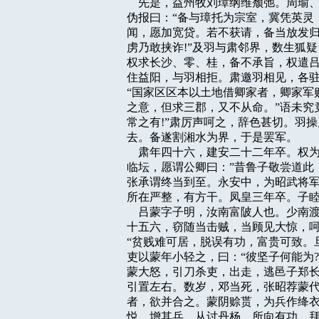
    先是，益州牧刘璋纲维颓弛。周
伪报曰：“备与璋托为宗室，冀凭英灵
闻，愿加宽贷。若不获请，备当放发归
虏乃敢挟诈!”及羽与肃邻界，数生狐
权求长沙、零、桂，备不承旨，权遣吕
住益阳，与羽相拒。肃邀羽相见，各驻
“国家区区本以土地借卿家者，卿家军
之意，但求三郡，又不从命。”语未究
常之有!”肃厉声呵之，辞色甚切。羽操
去。备遂割湘水为界，于是罢军。

    肃年四十六，建安二十二年卒。
临坛，愿谓公卿曰：”昔鲁子敬尝道此
张承谓终当到至。永安中，为昭武将军
所在严整，有方干。凤皇三年卒。子睦
    吕蒙字子明，汝南富陂人也。少
十五六，窃随当击贼，当顾见大惊，呵
“贫贱难可居，脱误有功，富贵可致。旦
吏以蒙年小轻之，曰：“彼坚子何能为?
蒙大怒，引刀杀吏，出走，逃邑子郑长
引置左右。数岁，邓当死，张昭荐蒙代
者，欲并合之。蒙阴赊贳，为兵作绛衣
悦，增其兵。从讨丹杨，所向有功，拜