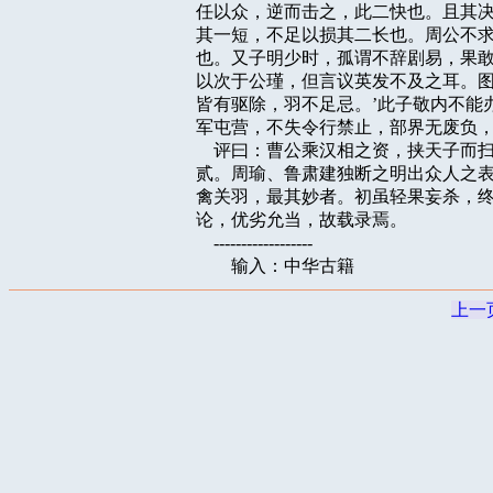
任以众，逆而击之，此二快也。且其决
其一短，不足以损其二长也。周公不求
也。又子明少时，孤谓不辞剧易，果敢
以次于公瑾，但言议英发不及之耳。图
皆有驱除，羽不足忌。’此子敬内不能
军屯营，不失令行禁止，部界无废负，
    评曰：曹公乘汉相之资，挟天子
贰。周瑜、鲁肃建独断之明出众人之表
禽关羽，最其妙者。初虽轻果妄杀，终
论，优劣允当，故载录焉。

    ------------------

上一