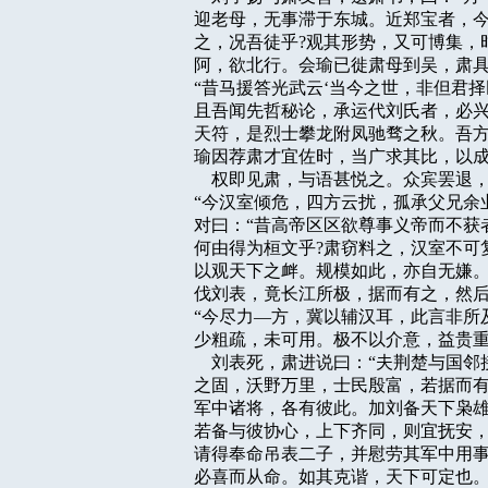
迎老母，无事滞于东城。近郑宝者，今
之，况吾徒乎?观其形势，又可博集，
阿，欲北行。会瑜已徙肃母到吴，肃具
“昔马援答光武云‘当今之世，非但君择
且吾闻先哲秘论，承运代刘氏者，必兴
天符，是烈士攀龙附凤驰骛之秋。吾方
瑜因荐肃才宜佐时，当广求其比，以成
    权即见肃，与语甚悦之。众宾罢
“今汉室倾危，四方云扰，孤承父兄余业
对曰：“昔高帝区区欲尊事义帝而不获
何由得为桓文乎?肃窃料之，汉室不可
以观天下之衅。规模如此，亦自无嫌。
伐刘表，竟长江所极，据而有之，然后
“今尽力—方，冀以辅汉耳，此言非所
少粗疏，未可用。极不以介意，益贵重
    刘表死，肃进说曰：“夫荆楚与
之固，沃野万里，士民殷富，若据而有
军中诸将，各有彼此。加刘备天下枭雄
若备与彼协心，上下齐同，则宜抚安，
请得奉命吊表二子，并慰劳其军中用事
必喜而从命。如其克谐，天下可定也。