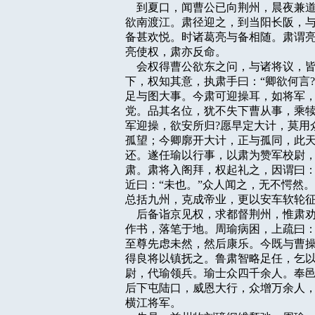
    到夏口，闻曹公已向荆州，晨夜
欲南渡江。肃径迎之，到当阳长阪，与
备甚欢悦。时诸葛亮与备相随。肃谓亮
亮使权，肃亦反命。

    会权得曹公欲东之问，与诸将议
下，权知其意，执肃手曰：“卿欲何言?
足与图大事。今肃可迎操耳，如将军，
党。品其名位，犹不失下曹从事，乘犊
军迎操，欲安所归?愿早定大计，莫用众
孤望；今卿廓开大计，正与孤同，此天
还。遂任瑜以行事，以肃为赞军校尉，
肃。肃将入阁拜，权起礼之，因谓曰：“
近曰：“未也。”众人闻之，无不愕然。
总括九州，克成帝业，更以安车软轮征
    后备诣京见权，求都督荆州，惟
作书，落笔于地。周瑜病困，上疏曰：
至尊先虑未然，然后康乐。今既与曹操
得良将以镇抚之。鲁肃智略足任，乞以
尉，代瑜领兵。瑜士众四千余人。奉邑
后下屯陆口，威恩大行，众增万余人，
横江将军。
