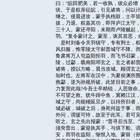
曰：“皖田肥美，若一收孰，彼众必增
状。于是权亲征皖，引见诸将，问以计
继之。侵晨进攻，蒙手执枹鼓，士卒皆
拔，乃退。权嘉其功，即拜庐江太守，
三十人。蒙还寻阳，未期而卢陵贼起，
鹗。”复令蒙讨之。蒙至，诛其首恶，
    是时刘备令关羽镇守，专有荆士
风归服，惟零陵太守郝普城守不降。而
鲁肃将万人屯益阳拒羽，而飞书召蒙，
陵，过酃，载南阳邓玄之，玄之者郝普
诸将，授以方略，晨当攻城。顾谓玄之
知时也。左将军在汉中，为夏侯渊所围
救酃，逆为孙规所破。此皆目前之事，
力复营此哉?今吾士卒精锐，人思致命
不可望之救。犹牛蹄中鱼，冀赖江汉，
城之守，尚能稽延旦夕，以待所归者，
城必破，城破之后，身死何益于事，而
外问，谓援可恃，故至于此耳。君可见
听之。玄之先出报蒙：“普寻后当至。
须臾普出，蒙迎执其手，与俱下船。语
安，而羽在益阳，惭恨入地。蒙留（孙