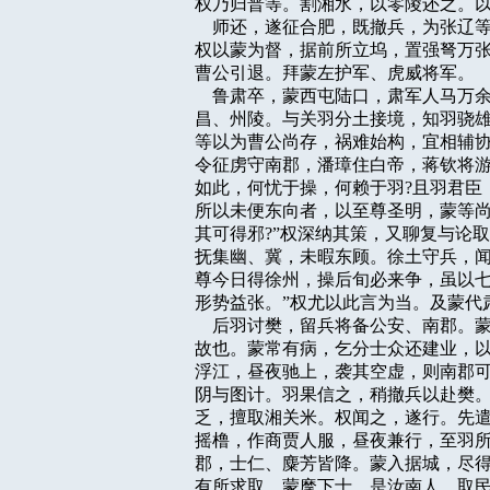
权乃归普等。割湘水，以零陵还之。以
    师还，遂征合肥，既撤兵，为张
权以蒙为督，据前所立坞，置强弩万张
曹公引退。拜蒙左护军、虎威将军。

    鲁肃卒，蒙西屯陆口，肃军人马
昌、州陵。与关羽分土接境，知羽骁雄
等以为曹公尚存，祸难始构，宜相辅协
令征虏守南郡，潘璋住白帝，蒋钦将游
如此，何忧于操，何赖于羽?且羽君臣
所以未便东向者，以至尊圣明，蒙等尚
其可得邪?”权深纳其策，又聊复与论取
抚集幽、冀，未暇东顾。徐土守兵，闻
尊今日得徐州，操后旬必来争，虽以七
形势益张。”权尤以此言为当。及蒙代
    后羽讨樊，留兵将备公安、南郡
故也。蒙常有病，乞分士众还建业，以
浮江，昼夜驰上，袭其空虚，则南郡可
阴与图计。羽果信之，稍撤兵以赴樊。
乏，擅取湘关米。权闻之，遂行。先遣
摇橹，作商贾人服，昼夜兼行，至羽所
郡，士仁、麋芳皆降。蒙入据城，尽得
有所求取。蒙麾下士，是汝南人，取民