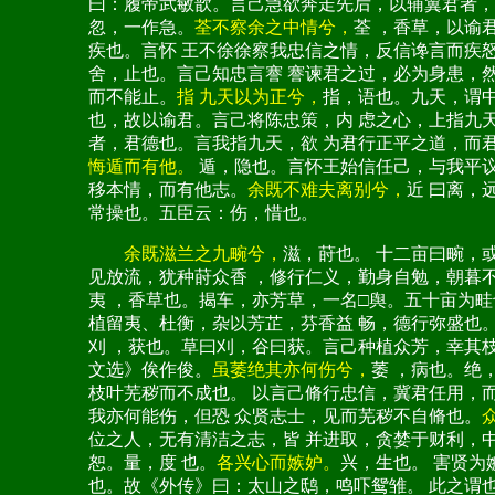
曰：履帝武敏歆。言己急欲奔走先后，以辅翼君者，
忽，一作急。
荃不察余之中情兮，
荃 ，香草，以谕
疾也。言怀 王不徐徐察我忠信之情，反信谗言而疾怒
舍，止也。言己知忠言謇 謇谏君之过，必为身患，然中
而不能止。
指 九天以为正兮，
指，语也。九天，谓
也，故以谕君。言己将陈忠策，内 虑之心，上指九天
者，君德也。言我指九天，欲 为君行正平之道，而
悔遁而有他。
遁，隐也。言怀王始信任己，与我平议
移本情，而有他志。
余既不难夫离别兮，
近 曰离，
常操也。五臣云：伤，惜也。
余既滋兰之九畹兮，
滋，莳也。 十二亩曰畹，
见放流，犹种莳众香 ，修行仁义，勤身自勉，朝暮
夷 ，香草也。揭车，亦芳草，一名□舆。五十亩为畦
植留夷、杜衡，杂以芳芷，芬香益 畅，德行弥盛也
刈 ，获也。草曰刈，谷曰获。言己种植众芳，幸其
文选》俟作俊。
虽萎绝其亦何伤兮，
萎 ，病也。绝
枝叶芜秽而不成也。 以言己脩行忠信，冀君任用，
我亦何能伤，但恐 众贤志士，见而芜秽不自脩也。
位之人，无有清洁之志，皆 并进取，贪婪于财利，
恕。量，度 也。
各兴心而嫉妒。
兴，生也。 害贤为
也。故《外传》曰：太山之鸱，鸣吓鸳雏。 此之谓