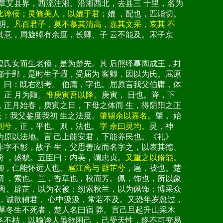
章艾县界，西流注湘。沿湘西北，去县三 十里，名为
比谗佞；灵脩美人，以媲于君；
媲 ，配也，匹诣切。
作明。
凡百君子，莫不慕其清高，嘉其文采，哀其 不
其意，周旋绰有余度，长卿、子 云不能及。宋子京
隍氏女而生老僮，是为楚先。其 后熊绎事周成王，封
都于郢，是时生子瑕，受屈为 客卿，因以为氏。屈原
》曰：既右烈考。 伯庸，字也。屈原言我父伯庸，体
。正 月为陬。
惟庚寅吾以降。
庚寅， 日也。降，下
，正月始春，庚寅之日，下母之体而 生，得阴阳之正
云：我父鉴度我初 生之法度。
肇锡余以嘉名。
肇， 始
则兮，
正，平也。则，法也。
字 余曰灵均。
灵，神
为原以法地。言 己上能安君，下能养民也。《礼》
非字不彰，故子 生，父思善应而名字之，以表其德、
纷 ，盛貌。五臣曰：内美，谓忠贞。
又重之以脩能。
御，仁能怀远人也。
扈江离与 辟芷兮，
扈，被也。楚
纫 ，索也。兰，香草也，秋而芳。佩，饰也，所以象
 离、辟芷，以为衣被；纫索秋兰，以为佩饰；博采众
，诚欲辅君， 心中汲汲，常若不及。又恐年岁忽过，
草冬生不死者，楚人名曰宿 莽。言己旦起升山采木
冬不枯，以喻谗人虽欲困己 ，己受天性，终不可变易