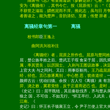
隋唐书《志》有皇甫遵训《参解楚辞》七卷、郭璞 
安为《离骚传》，其书今亡。按《屈原传》云：“《 
不获世之滋垢，皭然泥而不滓。推此志，虽与日 月
者善读之，能为楚声，音韵清切。至唐，传楚 辞者
离骚经章句第一 离骚
校书郎
臣
王逸上
曲阿洪兴祖补注
《离骚经》者，屈原之所作也。屈原与楚同姓 ，
屈，楚公族芈姓之后。楚武王子瑕 食采于屈，因氏
属，率其贤良，以厉国士。 入则与王图议政事，决
上官大夫 与之同列。又曰：用事臣靳尚。
王乃疏屈
经，径也。言己放逐离别，中心愁 思，犹依道径，
颜师古云：忧动曰骚。余按：古人引《离骚》未 有言
羿、浇之败，冀君觉悟，反于正道而还己 也。是时
《史记 》曰：屈平既绌，其后秦欲伐齐，齐与楚从
狼之 国，不可信，不如无行。”怀王卒行。入武关，
江南。
《
史记》曰：怀王长子顷襄王立，令 尹子兰使上官大