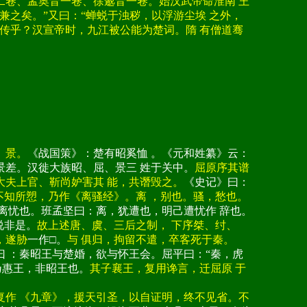
卷、孟奥音一卷、徐邈音一卷。始汉武帝命淮南 王
兼之矣。”又曰：“蝉蜕于浊秽，以浮游尘埃 之外，
作传乎？汉宣帝时，九江被公能为楚词。隋 有僧道骞
、景。
《战国策》：楚有昭奚恤 。《元和姓纂》云：
景差。汉徙大族昭、屈、景三 姓于关中。
屈原序其谱
大夫上官、靳尚妒害其 能，共谮毁之。
《史记》曰：
不知所愬，乃作《离骚经》。离 ，别也。骚，愁也。
犹离忧也。班孟坚曰：离，犹遭也，明己遭忧作 辞也。
说非是。
故上述唐、虞、三后之制， 下序桀、纣、
，遂胁
一作□。
与 俱归，拘留不遣，卒客死于秦。
曰 ：秦昭王与楚婚，欲与怀王会。屈平曰：“秦，虎
乃惠王，非昭王也。
其子襄王，复用谗言，迁屈原 于
复作 《九章》，援天引圣，以自证明，终不见省。不