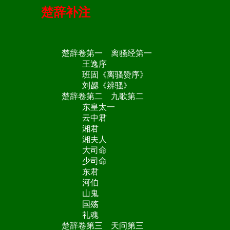
楚辞补注
楚辞卷第一 离骚经第一
王逸序
班固《离骚赞序》
刘勰《辨骚》
楚辞卷第二 九歌第二
东皇太一
云中君
湘君
湘夫人
大司命
少司命
东君
河伯
山鬼
国殇
礼魂
楚辞卷第三 天问第三