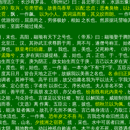
．地理志》：长沙有罗县。《荆州记》曰：县北带汨 水，水源出豫
《诗》取兴，引类譬谕，故善鸟香草，以配 忠贞；恶禽臭物，以
云霓，
飘，一作飙。
以为小人。其词温而雅，其义皎而朗。
一 
：优游按衍，屈原尚之，穷侈极妙，相如 之长也。然原据讬譬喻
加矩，至圆不能过规矣。
裔，末也。高阳，颛顼有天下之号也。《 帝系》曰：颛顼娶于腾
，北至江、汉。其孙武王求尊爵于周， 周不与，遂僭号称王。始
义厚也。
朕皇考曰伯庸。
朕 ，我也。皇，美也。父死称考。《诗
于孟陬兮，
太 岁在寅曰摄提格。孟，始也。贞，正也。于，于也
始生而立于寅。庚为阴正，故女始生而立于庚 。言己以太岁在寅
，度也。初，始也。览，一作 鉴。一本“余”下有“于”字。五臣
 度其日月，皆合天地之正中，故赐我以美善之名也。
名 余曰正
均调者，莫神于地。高平 曰原，故父伯庸名我为平以法天，字我
形体、定心意也；字者所 以崇仁义、序长幼也。夫人非名不荣，
法则，善平理。字虽朋 友之职，亦父命也。
纷吾既有此内美兮，
远之能，与众异也。言谋足以安社稷，智足 以解国患，威能制强
幽而香。《文选》离 作蓠。五臣云：扈，披也。
纫秋兰以为佩。
觿，能决 疑者佩玦，故孔子无所不佩也。言己脩身清洁，乃取江
若水流也。不，一作弗。
恐年岁之不吾 与。
言我念年命汩然流去
，取也。阰，山名。
夕揽洲之宿莽。
揽 ，采也。水中可居者曰洲。
奉太阴，顺地数也。动以神祇自敕诲 也。木兰去皮不死，宿莽遇