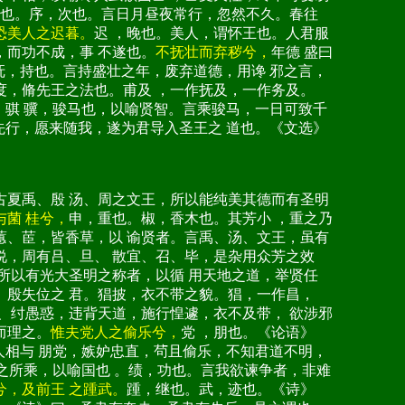
更也。序，次也。言日月昼夜常行，忽然不久。春往
恐美人之迟暮。
迟 ，晚也。美人，谓怀王也。人君服
，而功不成，事 不遂也。
不抚壮而弃秽兮，
年德 盛曰
抚，持也。言持盛壮之年，废弃道德，用谗 邪之言，
度，脩先王之法也。甫及 ，一作抚及，一作务及。
，
骐 骥，骏马也，以喻贤智。言乘骏马，一日可致千
先行，愿来随我，遂为君导入圣王之 道也。《文选》
古夏禹、殷 汤、周之文王，所以能纯美其德而有圣明
与菌 桂兮，
申，重也。椒，香木也。其芳小 ，重之乃
蕙、茞，皆香草，以 谕贤者。言禹、汤、文王，虽有
说，周有吕、旦、 散宜、召、毕，是杂用众芳之效
所以有光大圣明之称者，以循 用天地之道，举贤任
、殷失位之 君。猖披，衣不带之貌。猖，一作昌，
、纣愚惑，违背天道，施行惶遽，衣不及带， 欲涉邪
而理之。
惟夫党人之偷乐兮，
党 ，朋也。《论语》
人相与 朋党，嫉妒忠直，茍且偷乐，不知君道不明，
之所乘，以喻国也 。绩，功也。言我欲谏争者，非难
兮，及前王 之踵武。
踵，继也。武，迹也。《诗》