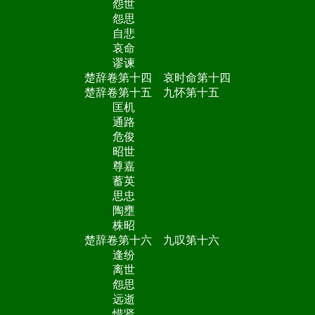
怨世
怨思
自悲
哀命
谬谏
楚辞卷第十四 哀时命第十四
楚辞卷第十五 九怀第十五
匡机
通路
危俊
昭世
尊嘉
蓄英
思忠
陶壅
株昭
楚辞卷第十六 九叹第十六
逢纷
离世
怨思
远逝
惜贤