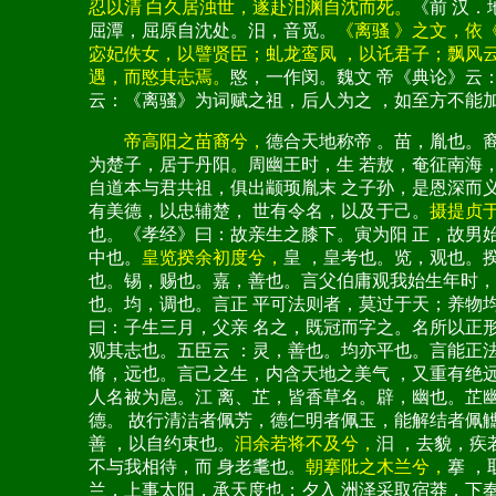
忍以清 白久居浊世，遂赴汨渊自沈而死。
《前 汉
屈潭，屈原自沈处。汨，音觅。
《离骚 》之文，依
宓妃佚女，以譬贤臣；虬龙鸾凤 ，以讬君子；飘风
遇，而愍其志焉。
愍，一作闵。魏文 帝《典论》云
云：《离骚》为词赋之祖，后人为之 ，如至方不能
帝高阳之苗裔兮，
德合天地称帝 。苗，胤也。
为楚子，居于丹阳。周幽王时，生 若敖，奄征南海
自道本与君共祖，俱出颛顼胤末 之子孙，是恩深而
有美德，以忠辅楚， 世有令名，以及于己。
摄提贞
也。《孝经》曰：故亲生之膝下。寅为阳 正，故男
中也。
皇览揆余初度兮，
皇 ，皇考也。览，观也。揆
也。锡，赐也。嘉，善也。言父伯庸观我始生年时，
也。均，调也。言正 平可法则者，莫过于天；养物
曰：子生三月，父亲 名之，既冠而字之。名所以正
观其志也。五臣云 ：灵，善也。均亦平也。言能正
脩，远也。言己之生，内含天地之美气 ，又重有绝
人名被为扈。江 离、芷，皆香草名。辟，幽也。芷
德。 故行清洁者佩芳，德仁明者佩玉，能解结者佩
善 ，以自约束也。
汩余若将不及兮，
汩 ，去貌，疾
不与我相待，而 身老耄也。
朝搴阰之木兰兮，
搴 
兰，上事太阳，承天度也；夕入 洲泽采取宿莽，下