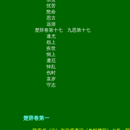
忧苦
愍命
思古
远游
楚辞卷第十七 九思第十七
逢尤
怨上
疾世
悯上
遭厄
悼乱
伤时
哀岁
守志
楚辞卷第一