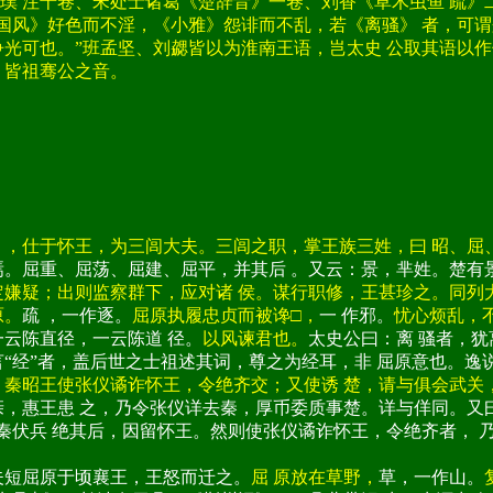
注十卷、宋处士诸葛《楚辞音》一卷、刘香《草木虫鱼 疏》二
国风》好色而不淫，《小雅》怨诽而不乱，若《离骚》 者，可谓
争光可也。”班孟坚、刘勰皆以为淮南王语，岂太史 公取其语以
，皆祖骞公之音。
仕于怀王，为三闾大夫。三闾之职，掌王族三姓，曰 昭、屈
焉。屈重、屈荡、屈建、屈平，并其后 。又云：景，芈姓。楚有
定嫌疑；出则监察群下，应对诸 侯。谋行职修，王甚珍之。同列
原。
疏 ，一作逐。
屈原执履忠贞而被谗□，
一 作邪。
忧心烦乱，
一云陈直径，一云陈道 径。
以风谏君也。
太史公曰：离 骚者，
“经”者，盖后世之士祖述其词，尊之为经耳，非 屈原意也。逸
，秦昭王使张仪谲诈怀王，令绝齐交；又使诱 楚，请与俱会武关
亲，惠王患 之，乃令张仪详去秦，厚币委质事楚。详与佯同。又
秦伏兵 绝其后，因留怀王。然则使张仪谲诈怀王，令绝齐者， 
夫短屈原于顷襄王，王怒而迁之。
屈 原放在草野，
草，一作山。