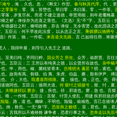
不淹兮，
淹 ，久也。忽，《释文》作曶。
春与秋其代序。
代 ，
木之零落兮，
零、落，皆堕也，草曰零 ，木曰落。零，一作苓。
木零落，岁复尽矣。而君 不建立道德，举贤用能，则年老耄晚暮
穑之秽，谗佞亦为忠直之害也。《文选》无“不”字 。五臣云：
及年德盛壮之时，脩明政教，弃去 谗佞，无令害贤，改此惑误之
”。五臣云：何不早改此法度， 以从忠正之言。
乘骐骥以驰骋兮
选》作策 。驰，一作驼。
来吾道夫先路。
言 己如得任用，将驱
任贤人，我得申展，则导引入先王之 道路。
也。至美曰纯，齐同曰粹。
固众芳之 所在。
众芳，谕群贤。言往
宁也。五臣云：三 王所以有纯美之德，以众贤所在故也。
杂申椒
一也。申，用也。椒、菌桂皆香木。
岂维纫夫 蕙茞？
纫，索也。
人也。故尧有禹、咎繇、伯 夷、朱虎、伯益、夔，殷有伊尹、傅
也。 介，大也。
既遵道而得路。
遵， 循也。路，正也。尧、舜
明道德同也。五臣云：循用大道。
何 桀纣之猖披兮，
桀、纣，夏
也。
夫唯捷径以 窘步。
捷，疾也。径，邪道也。窘，急 也。言桀
也。唯，一作维。五臣云：言桀、纣苦人使乱，用捷 疾邪径急步
以险隘。
路，道 也。幽昧，不明也。险隘，谕倾危。言己念彼谗
也。殃，咎也。一无“身”字。
恐皇舆之败绩 。
皇，君也。舆，君
臣云：言我所以不难殃咎 谏争者，恐君行事之失。
忽奔走以先后