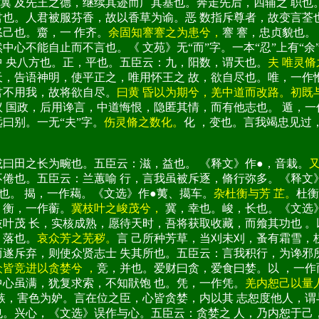
冀 及先王之德，继续其迹而广其基也。奔走先后，四辅之 职也
君也。人君被服芬香，故以香草为谕。恶 数指斥尊者，故变言
己也。齌，一 作齐。
余固知謇謇之为患兮，
謇 謇，忠贞貌也
心不能自止而不言也。《 文苑》无“而”字。一本“忍”上有“余
中 央八方也。正，平也。五臣云：九，阳数，谓天也。
夫 唯灵
，告语神明，使平正之，唯用怀王之 故，欲自尽也。唯，一作惟
君不用我，故将欲自尽。
曰黄 昏以为期兮，羌中道而改路。初既
 国政，后用谗言，中道悔恨，隐匿其情，而有他志也。 遁，一
远曰别。一无“夫”字。
伤灵脩之数化。
化 ，变也。言我竭忠见过
或曰田之长为畹也。五臣云：滋，益也。 《释文》作●，音栽。
不倦也。五臣云：兰蕙喻 行，言我虽被斥逐，脩行弥多。《释文
也。 揭，一作藒。《文选》作●荑、擖车。
杂杜衡与芳 芷。
杜衡
。衡，一作蘅。
冀枝叶之峻茂兮，
冀，幸也。峻，长也。《文选
枝叶茂 长，实核成熟，愿待天时，吾将获取收藏，而飨其功也 
，落也。
哀众芳之芜秽。
言 己所种芳草，当刈未刈，蚤有霜雪，
而遂斥弃，则使众贤志士 失其所也。五臣云：言我积行，为谗邪
众皆竞进以贪婪兮 ，
竞，并也。爱财曰贪，爱食曰婪。以 ，一作
中心虽满，犹复求索，不知猒饱 也。凭，一作凭。
羌内恕己以量
嫉，害色为妒。言在位之臣，心皆贪婪，内以其 志恕度他人，谓
也。兴心，《文选》误作与心。五臣云：贪婪之 人，乃内恕于己