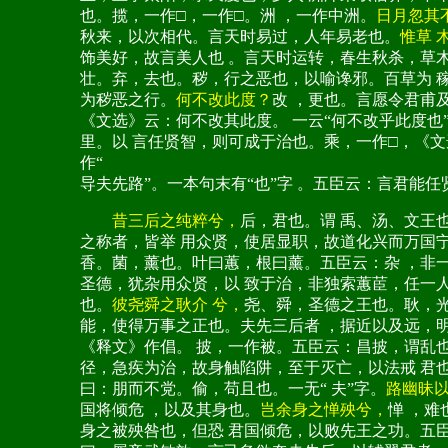
也。揽，一作□，一作□。洲 ，一作中洲。
日月忽其
秋来，以次相代。言天时易过，人年易老也。
惟草 
饰美好，故言美人也 。言天时运转，春生秋杀，草
壮。弃，去也。秽，行之恶也，以喻谗邪。百草为 稼
为秽恶之行。
何不改此度？
改 ，更也。言愿令君甫
《文选》云：何不改其此度。 一云“何不改乎此度也
里。以 言任贤智，则可成于治也。乘，一作□，《文
作“
导夫先路”。一本句末有“也”字 。五臣云：言君能
昔三后之纯粹兮，
后，君也。谓 禹、汤、文王
之称者，皆举 用众贤，使居显职，故道化兴而万国
香。菌，薰也。叶曰蕙，根曰薰。五臣云：杂 ，非
圣德，犹杂用众贤，以 致于治，非独索蕙茞，任一
也。
彼尧舜之耿介 兮，
尧、舜，圣德之王也。耿，光
能，使得万事之正也。夫先三后者 ，据近以及远，
《释文》作倡。 披，一作被。五臣云：昌披，谓乱
径，急疾为治，故身触陷阱，至于灭亡，以法戒 君
曰：朋而不党。偷，苟且也。一无“ 夫”字。
路幽昧
国将倾危 ，以及其身也。
岂余身之惮殃兮，
惮 ，难
身之被殃咎也，但恐 君国倾危，以败先王之功。五