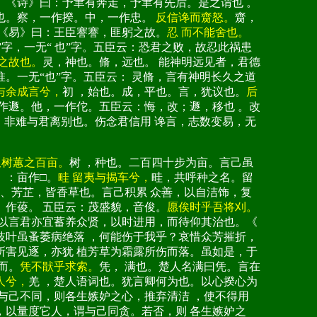
。《诗》曰：予聿有奔走，予聿有先后。是之谓也 。
荃也。察，一作揆。中，一作忠。
反信谗而齌怒。
齌，
。《易》曰：王臣謇謇，匪躬之故。
忍 而不能舍也。
”字，一无“ 也”字。五臣云：恐君之败，故忍此祸患
脩之故也。
灵，神也。脩，远也。 能神明远见者，君德
。一无“也”字。五臣云： 灵脩，言有神明长久之道
与余成言兮，
初 ，始也。成，平也。言，犹议也。
后
作遯。他，一作佗。五臣云：悔，改；遯，移也 。改
，非难与君离别也。伤念君信用 谗言，志数变易，无
又树蕙之百亩。
树 ，种也。二百四十步为亩。言己虽
》：亩作□。
畦 留夷与揭车兮，
畦，共呼种之名。留
、芳芷，皆香草也。言己积累 众善，以自洁饰，复
》作葰。 五臣云：茂盛貌，音俊。
愿俟时乎吾将刈。
。以言君亦宜蓄养众贤，以时进用，而待仰其治也。《
枝叶虽蚤萎病绝落 ，何能伤于我乎？哀惜众芳摧折，
所害见逐，亦犹 植芳草为霜露所伤而落。虽如是，于
而。
凭不猒乎求索。
凭， 满也。楚人名满曰凭。言在
人兮，
羌 ，楚人语词也。犹言卿何为也。以心揆心为
与己不同，则各生嫉妒之心，推弃清洁 ，使不得用
，以量度它人，谓与己同贪。若否，则 各生嫉妒之