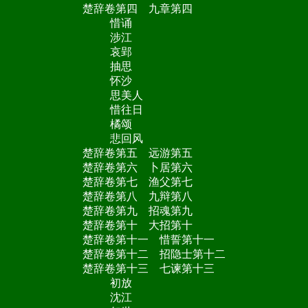
楚辞卷第四 九章第四
惜诵
涉江
哀郢
抽思
怀沙
思美人
惜往日
橘颂
悲回风
楚辞卷第五 远游第五
楚辞卷第六 卜居第六
楚辞卷第七 渔父第七
楚辞卷第八 九辩第八
楚辞卷第九 招魂第九
楚辞卷第十 大招第十
楚辞卷第十一 惜誓第十一
楚辞卷第十二 招隐士第十二
楚辞卷第十三 七谏第十三
初放
沈江