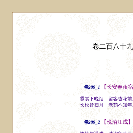
卷二百八十
【长安春夜
卷289_1
霓裳下晚烟，留客杏花前
长松皆扫月，老鹤不知年
【晚泊江戍
卷289_2