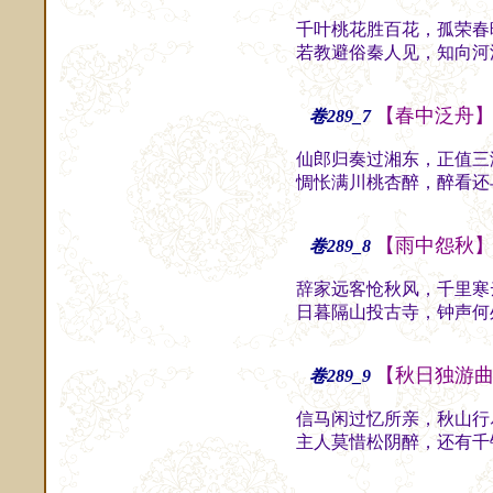
千叶桃花胜百花，孤荣春
若教避俗秦人见，知向河
【春中泛舟
卷289_7
仙郎归奏过湘东，正值三
惆怅满川桃杏醉，醉看还
【雨中怨秋
卷289_8
辞家远客怆秋风，千里寒
日暮隔山投古寺，钟声何
【秋日独游
卷289_9
信马闲过忆所亲，秋山行
主人莫惜松阴醉，还有千