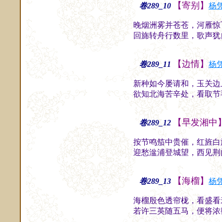
【寄别】
卷289_10
杨
晚烟洲雾并苍苍，河雁惊
回旆转舟行数里，歌声犹
【边情】
卷289_11
杨
新种如今屡请和，玉关边
欲知北海苦辛处，看取节
【早发湘中
卷289_12
按节鸣笳中贵催，红旌白
迎愁湓浦登城望，西见荆
【海榴】
卷289_13
杨
海榴殷色透帘栊，看盛看
若许三英随五马，便将浓