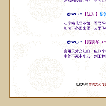
除却同倾百壶外，不愁谁
【送别】
卷289_18
杨
江岸梅花雪不如，看君驿
相闻不必因来雁，云里飞
【赠窦牟（
卷289_19
直用天才众却瞋，应欺李
南荒不死中华老，别玉翻
版权所有
传统文化与