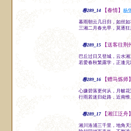
【春情】
卷289_14
杨
暮雨朝云几日归，如丝如
三湘二月春光早，莫逐狂
【送客往荆
卷289_15
巴丘过日又登城，云水湘
若爱春秋繁露学，正逢元
【赠马炼师
卷289_16
心嫌碧落更何从，月帔花
行雨若迷归处路，近南惟
【湘江泛舟
卷289_17
湘川洛浦三千里，地角天