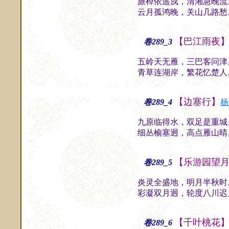
旅棹依遥戍，清湘急晚流
云月孤鸿晚，关山几路愁
【巴江雨夜
卷289_3
五岭天无雁，三巴客问津
青草连湖岸，繁花忆楚人
【边塞行】
卷289_4
杨
九原临得水，双足是重城
细丛榆塞迥，高点雁山晴
【乐游园望
卷289_5
炎灵全盛地，明月半秋时
彩凝双月迥，轮度八川迟
【千叶桃花
卷289_6