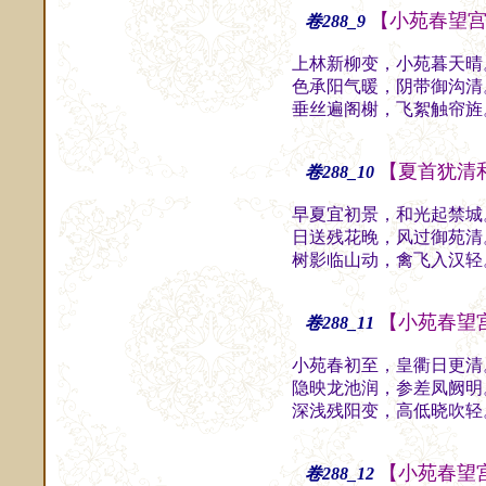
【小苑春望
卷288_9
上林新柳变，小苑暮天晴
色承阳气暖，阴带御沟清
垂丝遍阁榭，飞絮触帘旌
【夏首犹清
卷288_10
早夏宜初景，和光起禁城
日送残花晚，风过御苑清
树影临山动，禽飞入汉轻
【小苑春望
卷288_11
小苑春初至，皇衢日更清
隐映龙池润，参差凤阙明
深浅残阳变，高低晓吹轻
【小苑春望
卷288_12