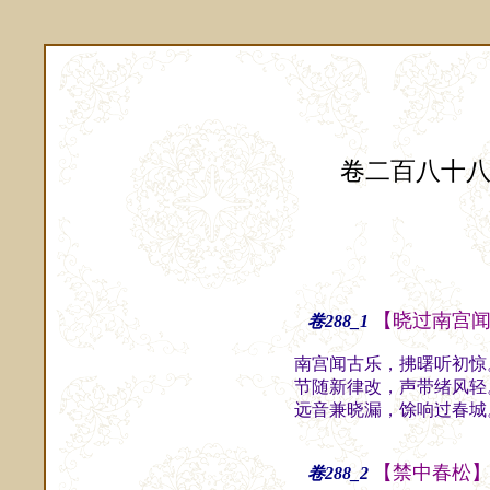
卷二百八十
【晓过南宫
卷288_1
南宫闻古乐，拂曙听初惊
节随新律改，声带绪风轻
远音兼晓漏，馀响过春城
【禁中春松
卷288_2