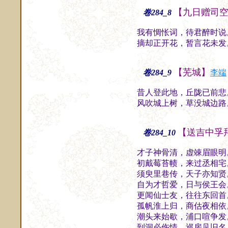
【九日赠司
卷284_8
我有惆怅词，待君醉时说
摘却正开花，暂言花未发
【芜城】
卷284_9
李端
昔人登此地，丘陇已前悲
风吹城上树，草没城边路
【送吉中孚
卷284_10
才子神骨清，虚竦眉眼明
初戴莓苔帻，来过丞相宅
须臾里巷传，天子亦知贤
自为才哲爱，日与侯王会
更闻仙士友，往往东回首
孤帆淮上归，商估夜相依
潮头来始歇，浦口喧争发
到洞必伤情，巡房见旧名