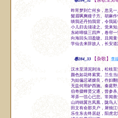
【杂歌呈郑
卷284_32
昨宵梦到亡何乡，忽见一
鬓眉飒爽瞳子方。胡麻作
啖我还丹拍我背，令我延
小儿归去须读之。觉来知
东岭啼猿三四声，卷帘一
向海回头泪盈睫。且闻童
学仙去来辞故人，长安道
【杂歌】
卷284_33
李
汉水至清泥则浊，松枝至
颜色如花终索寞。兰生当
为姑偏忌诸嫂良，作妇翻
无盐何用妒西施。秦庭野
伯奇掇蜂贤父逐，曾参杀
琴弄一弦心已悲。常闻善
山鸡锦翼岂凤凰，陇鸟人
田文有命那关户，犀烛江
乐生东去终居赵，阳虎北