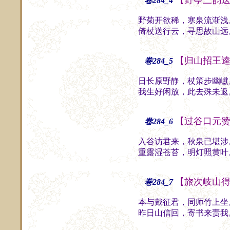
【野亭三韵
卷284_4
野菊开欲稀，寒泉流渐浅
倚杖送行云，寻思故山远
【归山招王
卷284_5
日长原野静，杖策步幽巘
我生好闲放，此去殊未返
【过谷口元
卷284_6
入谷访君来，秋泉已堪涉
重露湿苍苔，明灯照黄叶
【旅次岐山
卷284_7
本与戴征君，同师竹上坐
昨日山信回，寄书来责我