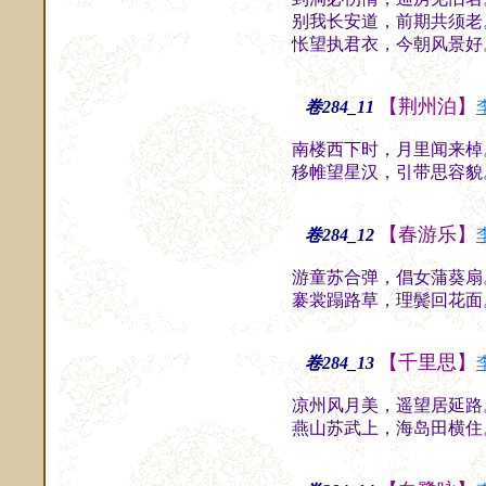
别我长安道，前期共须老
怅望执君衣，今朝风景好
【荆州泊】
卷284_11
南楼西下时，月里闻来棹
移帷望星汉，引带思容貌
【春游乐】
卷284_12
游童苏合弹，倡女蒲葵扇
褰裳蹋路草，理鬓回花面
【千里思】
卷284_13
凉州风月美，遥望居延路
燕山苏武上，海岛田横住