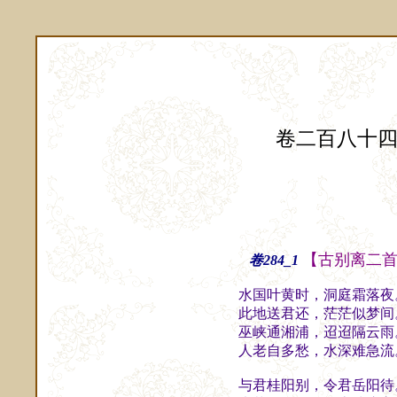
卷二百八十
【古别离二
卷284_1
水国叶黄时，洞庭霜落夜
此地送君还，茫茫似梦间
巫峡通湘浦，迢迢隔云雨
人老自多愁，水深难急流
与君桂阳别，令君岳阳待