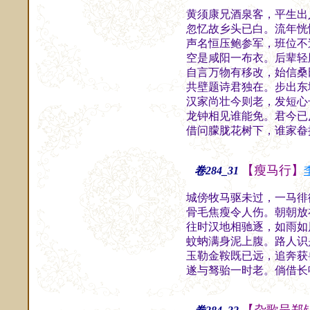
黄须康兄酒泉客，平生出
忽忆故乡头已白。流年恍
声名恒压鲍参军，班位不
空是咸阳一布衣。后辈轻
自言万物有移改，始信桑
共壁题诗君独在。步出东
汉家尚壮今则老，发短心
龙钟相见谁能免。君今已
借问朦胧花树下，谁家畚
【瘦马行】
卷284_31
城傍牧马驱未过，一马徘
骨毛焦瘦令人伤。朝朝放
往时汉地相驰逐，如雨如
蚊蚋满身泥上腹。路人识
玉勒金鞍既已远，追奔获
遂与驽骀一时老。倘借长