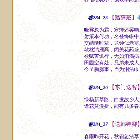
【赠薛戴】
卷284_25
晓雾忽为霜，寒蝉还罢响
射策本何功，名登绛帐中
交结惭时辈，龙钟似老翁
欹枕鸿雁高，闭关花药盛
欲赋苦饥行，无如消渴病
田园空有处，兄弟未成人
今呈胸臆事，当为泪沾巾
【东门送客
卷284_26
绿杨新草路，白发故乡人
逢花莫漫折，能有几多春
【送韩绅卿
卷284_27
春雨昨开花，秋霜忽沾草