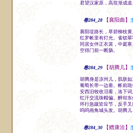
君望汉家原，高坟渐成道
【襄阳曲】
卷284_28
襄阳堤路长，草碧柳枝黄
红罗帐里有灯光。雀钗翠
同居女伴正衣裳，中庭寒
空得门前一断肠。
斋
【胡腾儿】
卷284_29
胡腾身是凉州儿，肌肤如
葡萄长带一边垂。帐前跪
安西旧牧收泪看，洛下词
红汗交流珠帽偏。醉却东
环行急蹴皆应节，反手叉
呜呜画角城头发。胡腾儿
【赠康洽】
卷284_30