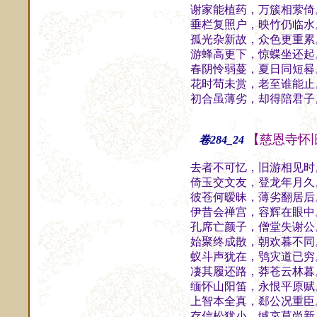
谢家能植药，万簇相萦倚
垂栏复照户，映竹仍临水
孤光杂新故，众色更重累
游蜂高更下，惊蝶坐还起
春阴怜弱蔓，夏日同短晷
花时苟未赏，老至谁能止
初合虽薄劣，却得陪君子
【慈恩寺怀
卷284_24
去者不可忆，旧游相见时
倚玉交文友，登龙年月久
彼苍何暧昧，薄劣翻居后
伊昔会禅宫，容辉在眼中
孔席亡颜子，僧堂失谢公
始聚终成散，朝欢暮不同
蚁斗声犹在，鸮灾道已穷
凄其履还路，莽苍云林暮
缅怀山阳笛，永恨平原赋
上智本全真，郄公况重臣
存信松犹小，缄哀草尚新