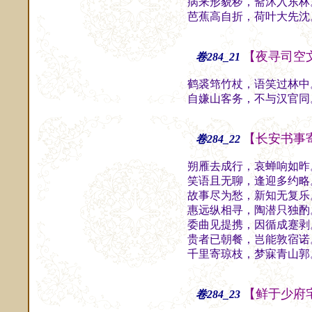
病来形貌秽，斋沐入东林
芭蕉高自折，荷叶大先沈
【夜寻司空
卷284_21
鹤裘筇竹杖，语笑过林中
自嫌山客务，不与汉官同
【长安书事
卷284_22
朔雁去成行，哀蝉响如昨
笑语且无聊，逢迎多约略
故事尽为愁，新知无复乐
惠远纵相寻，陶潜只独酌
委曲见提携，因循成蹇剥
贵者已朝餐，岂能敦宿诺
千里寄琼枝，梦寐青山郭
【鲜于少府
卷284_23