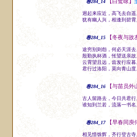
【白鹭咏】
卷284_14
迥起来应近，高飞去自遥
犹有幽人兴，相逢到碧霄
【冬夜与故
卷284_15
途穷别则怨，何必天涯去
殷勤执杯酒，怅望送亲故
云霄望且远，齿发行应暮
君行过洛阳，莫向青山度
【与苗员外
卷284_16
古人留路去，今日共君行
谁知到兰若，流落一书名
【早春同庾
卷284_17
相见惜馀辉，齐行登古寺