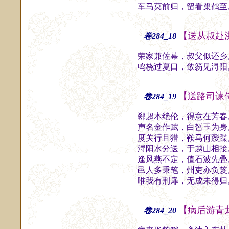
车马莫前归，留看巢鹤至
【送从叔赴
卷284_18
荣家兼佐幕，叔父似还乡
鸣桡过夏口，敛笏见浔阳
【送路司谏
卷284_19
郄超本绝伦，得意在芳春
声名金作赋，白皙玉为身
度关行且猎，鞍马何躞蹀
浔阳水分送，于越山相接
逢风燕不定，值石波先叠
邑人多秉笔，州吏亦负笈
唯我有荆扉，无成未得归
【病后游青
卷284_20