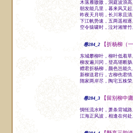
木落雁嗷嗷，洞庭波浪高
朝发能几里，暮来风又起
昨夜天月明，长川寒且清
下江帆势速，五两遥相逐
空令猿啸时，泣对湘簟竹
【折杨柳（
卷284_2
东城攀柳叶，柳叶低着草
柳发遍川冈，登高堪断肠
赠君折杨柳，颜色岂能久
新柳送君行，古柳伤君情
隋家两岸尽，陶宅五株荣
【留别柳中
卷284_3
惆怅流水时，萧条背城路
江海正风波，相逢在何处