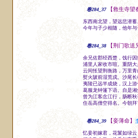
【救生寺望
卷284_37
东西南北望，望远悲潜蓄
今年与子少相随，他年与
【荆门歌送
卷284_38
余兄佐郡经西楚，饯行因
浦里人家收市喧。重阴大
云间怅望荆衡路，万里青
熨火陂前湿荒戍。沙尾长
夷陵已远半成烧，汉上游
葛服龙钟篷下语。自是湘
曾为江客念江行，肠断秋
住岳高僧空得名。今朝拜
【妾薄命】
卷284_39
忆妾初嫁君，花鬟如绿云