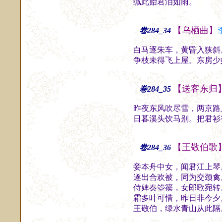
缄此贻君泪如雨。
古
【乌栖曲】
卷284_34
白马逐朱车，黄昏入狭斜
争枝未得飞上屋。东房少
【送客东归
卷284_35
昨夜东风吹尽雪，两京路
日暮溪头饮马别。把君衫
【王敬伯歌
卷284_36
妾本舟中女，闻君江上琴
遂出合欢被，同为交颈禽
侍婢奏箜篌，女郎歌宛转
霜多叶可惜，昨日非今夕
王敬伯，绿水青山从此隔