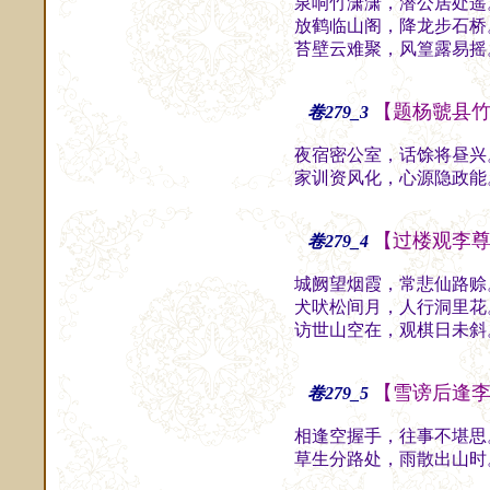
泉响竹潇潇，潜公居处遥
放鹤临山阁，降龙步石桥
苔壁云难聚，风篁露易摇
【题杨虢县
卷279_3
夜宿密公室，话馀将昼兴
家训资风化，心源隐政能
【过楼观李
卷279_4
城阙望烟霞，常悲仙路赊
犬吠松间月，人行洞里花
访世山空在，观棋日未斜
【雪谤后逢
卷279_5
相逢空握手，往事不堪思
草生分路处，雨散出山时