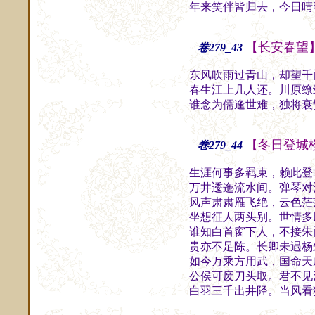
年来笑伴皆归去，今日晴
【长安春望
卷279_43
东风吹雨过青山，却望千
春生江上几人还。川原缭
谁念为儒逢世难，独将衰
【冬日登城
卷279_44
生涯何事多羁束，赖此登
万井逶迤流水间。弹琴对
风声肃肃雁飞绝，云色茫
坐想征人两头别。世情多
谁知白首窗下人，不接朱
贵亦不足陈。长卿未遇杨
如今万乘方用武，国命天
公侯可废刀头取。君不见
白羽三千出井陉。当风看