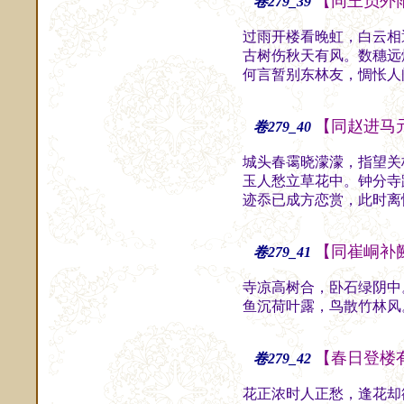
【同王员外
卷279_39
过雨开楼看晚虹，白云相
古树伤秋天有风。数穗远
何言暂别东林友，惆怅人
【同赵进马
卷279_40
城头春霭晓濛濛，指望关
玉人愁立草花中。钟分寺
迹忝已成方恋赏，此时离
【同崔峒补
卷279_41
寺凉高树合，卧石绿阴中
鱼沉荷叶露，鸟散竹林风
【春日登楼
卷279_42
花正浓时人正愁，逢花却