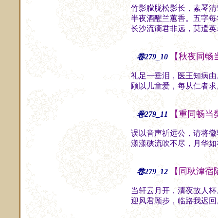
竹影朦胧松影长，素琴清
半夜酒醒兰蕙香。五字每
长沙流谪君非远，莫遣英
【秋夜同畅
卷279_10
礼足一垂泪，医王知病由
顾以儿童爱，每从仁者求
【重同畅当
卷279_11
误以音声祈远公，请将徽
漾漾硖流吹不尽，月华如
【同耿湋宿
卷279_12
当轩云月开，清夜故人杯
迎风君顾步，临路我迟回