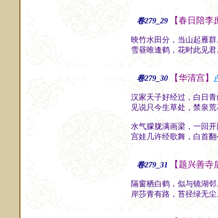
【春日陪李
卷279_29
映竹水田分，当山起雁群
雪昼唯逢鹤，花时此见君
【华清宫】
卷279_30
汉家天子好经过，白日青
见说只今生草处，禁泉荒
水气朦胧满画梁，一回开
宫娃几许经歌舞，白首翻
【题兴善寺
卷279_31
隔窗栖白鹤，似与镜湖邻
岸莎青有路，苔径绿无尘