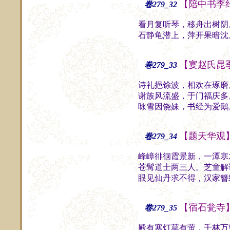
【陪中书李
卷279_32
看月复听琴，移舟出树阴
石静龟潜上，萍开果暗沈
【宴赵氏昆
卷279_33
诗礼挹馀波，相欢在琢磨
谢族风流盛，于门福庆多
咏雪因饶妹，书经为爱鹅
【题天华观
卷279_34
峰嶂徘徊霞景新，一潭寒
苍髯道士两三人。芝童解
眼见仙丹求不得，汉家簪
【宿石瓮寺
卷279_35
殿有寒灯草有萤，千林万