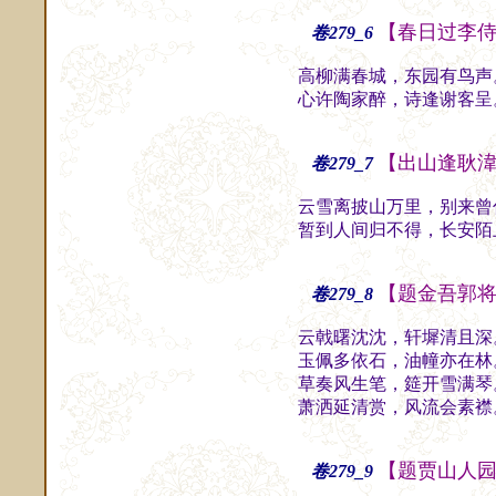
【春日过李
卷279_6
高柳满春城，东园有鸟声
心许陶家醉，诗逢谢客呈
【出山逢耿
卷279_7
云雪离披山万里，别来曾
暂到人间归不得，长安陌
【题金吾郭
卷279_8
云戟曙沈沈，轩墀清且深
玉佩多依石，油幢亦在林
草奏风生笔，筵开雪满琴
萧洒延清赏，风流会素襟
【题贾山人
卷279_9