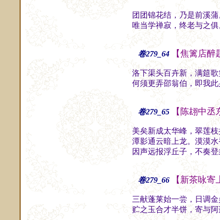
团团锦花结，乃是前溪蒲
唯当学禅寂，终老与之俱
【焦篱店醉
卷279_64
洛下渠头百卉新，满筵歌
何须更弄邵翁伯，即我此
【陈翃中丞
卷279_65
美矣新成太华峰，翠莲枝
潭影通云暗上龙。漠漠水
因声远报浮丘子，不奏登
【新茶咏寄
卷279_66
三献蓬莱始一尝，日调金
贮之玉合才半饼，寄与阿