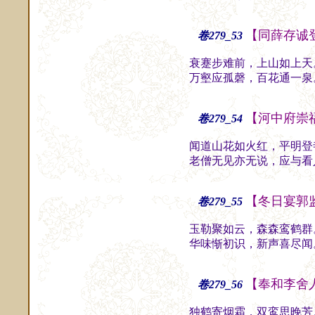
【同薛存诚
卷279_53
衰蹇步难前，上山如上天
万壑应孤磬，百花通一泉
【河中府崇
卷279_54
闻道山花如火红，平明登
老僧无见亦无说，应与看
【冬日宴郭
卷279_55
玉勒聚如云，森森鸾鹤群
华味惭初识，新声喜尽闻
【奉和李舍
卷279_56
独鹤寄烟霜，双鸾思晚芳