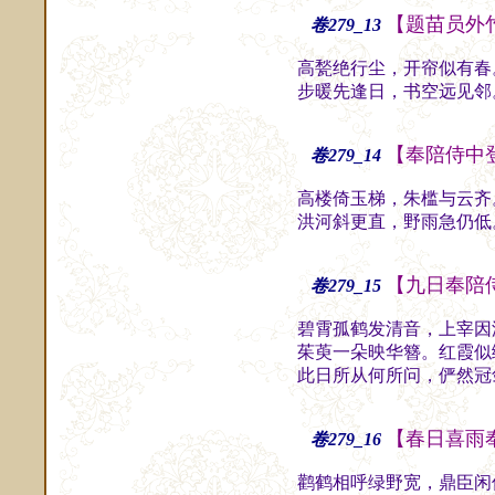
【题苗员外
卷279_13
高甃绝行尘，开帘似有春
步暖先逢日，书空远见邻
【奉陪侍中
卷279_14
高楼倚玉梯，朱槛与云齐
洪河斜更直，野雨急仍低
【九日奉陪
卷279_15
碧霄孤鹤发清音，上宰因
茱萸一朵映华簪。红霞似
此日所从何所问，俨然冠
【春日喜雨
卷279_16
鹳鹤相呼绿野宽，鼎臣闲