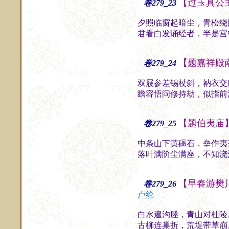
【过玉真公
卷279_23
夕照临窗起暗尘，青松绕
君看白发诵经者，半是宫
【题嘉祥殿
卷279_24
双屐参差锡杖斜，衲衣交
瞻容悟问修持劫，似指前
【题伯夷庙
卷279_25
中条山下黄礓石，垒作夷
落叶满阶尘满座，不知浇
【早春游樊
卷279_26
卢纶
白水遍沟塍，青山对杜陵
古柳连巢折，荒堤带草崩