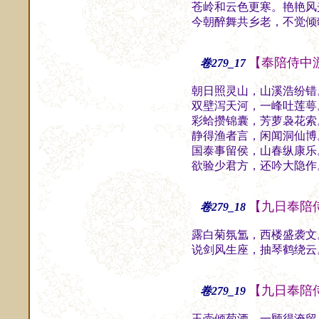
苍岭和云色更寒。艳艳风
今朝醉舞共乡老，不觉倾
【奉陪侍中
卷279_17
朝日照灵山，山溪浩纷错
双壁泻天河，一峰吐莲萼
彩蛤攒锦囊，芳萝袅花索
静得渔者言，闲闻洞仙博
国泰事留侯，山春纵康乐
欲验少君方，还吟大隐作
【九日奉陪
卷279_18
露白菊氛氲，西楼盛袭文
说剑风生座，抽琴鹤绕云
【九日奉陪
卷279_19
玉壶倾菊酒，一顾得淹留