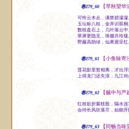
【早秋望华
卷279_60
可怜云木丛，满禁碧濛濛
玉坛标八桂，金井识双桐
数枝盘石上，几叶落云中
翠屏更隐见，珠缀共玲珑
野藤高助绿，仙果迥呈红
【小鱼咏寄
卷279_61
莲花影里暂相离，才出浮
上得龙门还失浪，九江何
【贼中与严
卷279_62
红枝欲折紫枝殷，隔水连
会待长风吹落尽，始能开
【同畅当咏
卷279_63