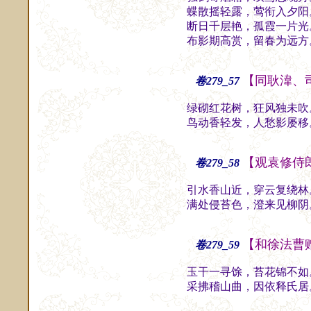
蝶散摇轻露，莺衔入夕阳
断日千层艳，孤霞一片光
布影期高赏，留春为远方
【同耿湋、
卷279_57
绿砌红花树，狂风独未吹
鸟动香轻发，人愁影屡移
【观袁修侍
卷279_58
引水香山近，穿云复绕林
满处侵苔色，澄来见柳阴
【和徐法曹
卷279_59
玉干一寻馀，苔花锦不如
采拂稽山曲，因依释氏居