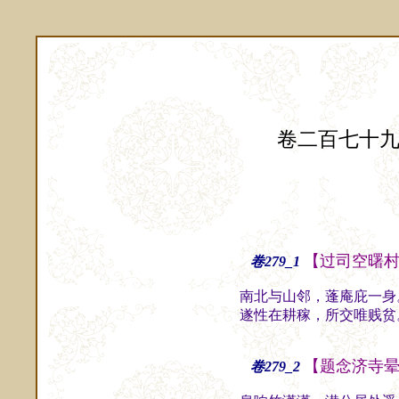
卷二百七十
【过司空曙
卷279_1
南北与山邻，蓬庵庇一身
遂性在耕稼，所交唯贱贫
【题念济寺
卷279_2