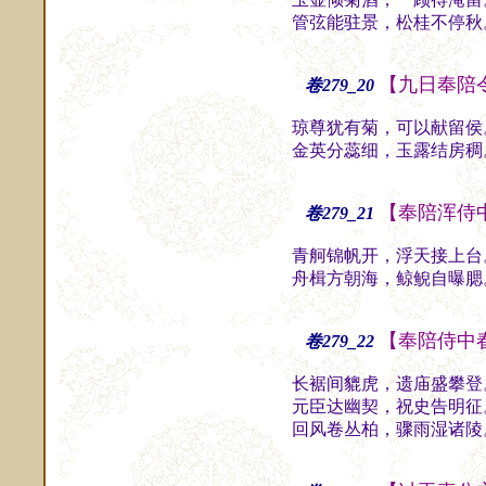
管弦能驻景，松桂不停秋
【九日奉陪
卷279_20
琼尊犹有菊，可以献留侯
金英分蕊细，玉露结房稠
【奉陪浑侍
卷279_21
青舸锦帆开，浮天接上台
舟楫方朝海，鲸鲵自曝腮
【奉陪侍中
卷279_22
长裾间貔虎，遗庙盛攀登
元臣达幽契，祝史告明征
回风卷丛柏，骤雨湿诸陵