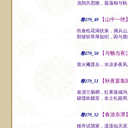
凫鹄共思晓，菰蒲相与秋
【山中一绝
卷279_49
饥食松花渴饮泉，偶从山
阳坡软草厚如织，因与鹿
【与畅当夜
卷279_50
萤火飏莲丛，水凉多夜风
【秋夜宴集
卷279_51
泉清兰菊稠，红果落城沟
硕儒欢颇至，名士礼能周
【春游东潭
卷279_52
移舟试望家，漾漾似天涯