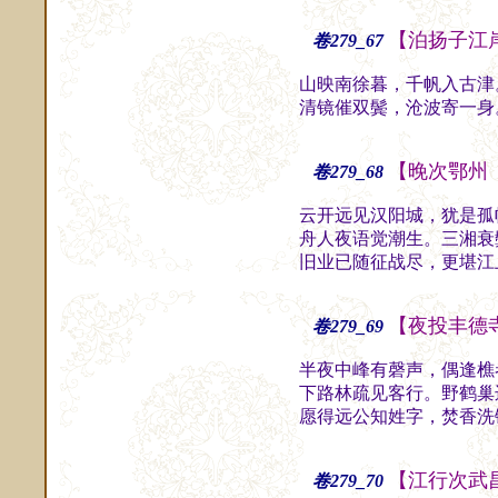
【泊扬子江
卷279_67
山映南徐暮，千帆入古津
清镜催双鬓，沧波寄一身
【晚次鄂州
卷279_68
云开远见汉阳城，犹是孤
舟人夜语觉潮生。三湘衰
旧业已随征战尽，更堪江
【夜投丰德
卷279_69
半夜中峰有磬声，偶逢樵
下路林疏见客行。野鹤巢
愿得远公知姓字，焚香洗
【江行次武
卷279_70