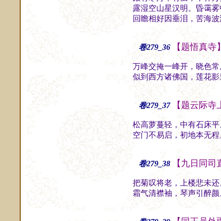
露湿空山星汉明。昏霭雾
回瞻相好因垂泪，苦海波
【题悟真寺
卷279_36
万峰交掩一峰开，晓色常
似到西方诸佛国，莲花影
【题云际寺
卷279_37
松高萝蔓轻，中有石床平
空门不易启，初地本无程
【九日同司
卷279_38
把菊叹将老，上楼悲未还
霜气清襟袖，琴声引醉颜