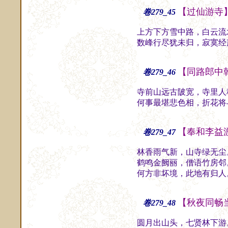
【过仙游寺
卷279_45
上方下方雪中路，白云流
数峰行尽犹未归，寂寞经
【同路郎中
卷279_46
寺前山远古陂宽，寺里人
何事最堪悲色相，折花将
【奉和李益
卷279_47
林香雨气新，山寺绿无尘
鹤鸣金阙丽，僧语竹房邻
何方非坏境，此地有归人
【秋夜同畅
卷279_48
圆月出山头，七贤林下游