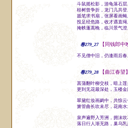
斗鼠摇松影，游龟落石层
桂树曾争折，龙门几共登
舐笔求书扇，张屏看画蝇
投足经危路，收才遇直绳
掩帙蓬蒿晚，临川景气澄
【同钱郎中
卷279_27
不见僧中旧，仍逢雨后春
【曲江春望
卷279_28
菖蒲翻叶柳交枝，暗上莲
更到无花最深处，玉楼金
翠黛红妆画鹢中，共惊云
箫管曲长吹未尽，花南水
泉声遍野入芳洲，拥沫吹
落日行人渐无路，巢乌乳