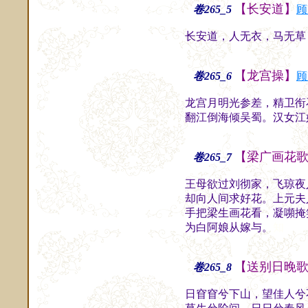
【长安道】
卷265_5
顾
长安道，人无衣，马无草
【龙宫操】
卷265_6
顾
龙宫月明光参差，精卫衔
翻江倒海倾吴蜀。汉女江
【梁广画花
卷265_7
王母欲过刘彻家，飞琼夜
却向人间求好花。上元夫
手把梁生画花看，凝嚬掩
为白阿娘从嫁与。
知
【送别日晚
卷265_8
日窅窅兮下山，望佳人兮