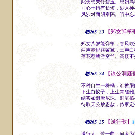
此夜想夫怜碧玉。思妇高
寸心十指有长短，妙入神
风沙对面胡秦隔。听中忘
【郑女弹筝
卷265_33
郑女八岁能弹筝，春风吹
两声赤鲤露鬐鬣，三声白
落花惹断游空丝。高楼不
【谅公洞庭
卷265_34
不种自生一株橘，谁教渠
下生白蚁子，上生青雀雏
结实如缀摩尼珠。洞庭橘
待取天公放恩赦，侬家定
【送行歌】
卷265_35
送行人，歌一曲，何者为