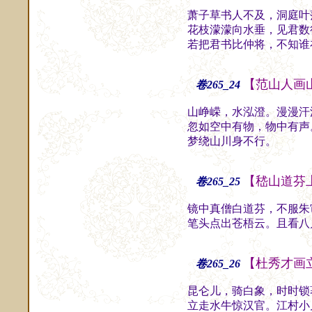
萧子草书人不及，洞庭叶
花枝濛濛向水垂，见君数
若把君书比仲将，不知谁
【范山人画
卷265_24
山峥嵘，水泓澄。漫漫汗
忽如空中有物，物中有声
梦绕山川身不行。
斋
【嵇山道芬
卷265_25
镜中真僧白道芬，不服朱
笔头点出苍梧云。且看八
【杜秀才画
卷265_26
昆仑儿，骑白象，时时锁
立走水牛惊汉官。江村小