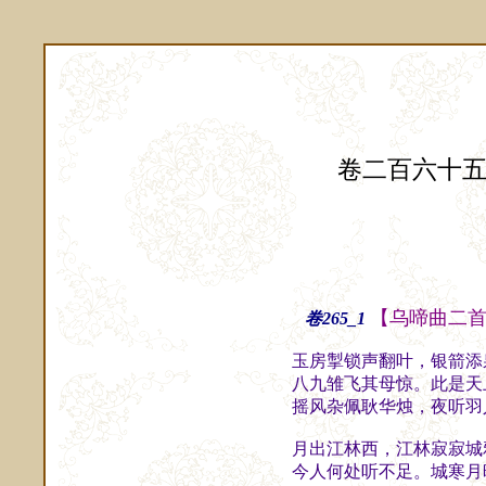
卷二百六十
【乌啼曲二
卷265_1
玉房掣锁声翻叶，银箭添
八九雏飞其母惊。此是天
摇风杂佩耿华烛，夜听羽
月出江林西，江林寂寂城
今人何处听不足。城寒月