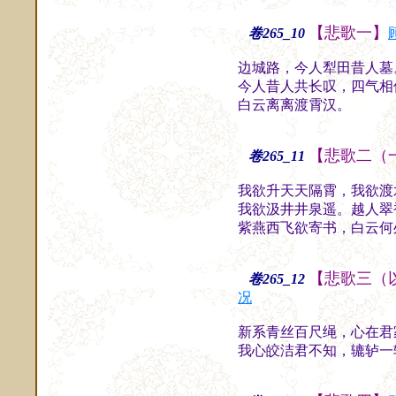
【悲歌一】
卷265_10
边城路，今人犁田昔人墓
今人昔人共长叹，四气相
白云离离渡霄汉。
主
【悲歌二（
卷265_11
我欲升天天隔霄，我欲渡
我欲汲井井泉遥。越人翠
紫燕西飞欲寄书，白云何
【悲歌三（
卷265_12
况
新系青丝百尺绳，心在君
我心皎洁君不知，辘轳一