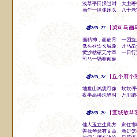
浅草平田攃过时，大虫著
画作一障张床头。八十老
【梁司马画
卷265_27
画精神，画筋骨，一团旋
低头欲饮长城窟。此马昂
黄沙枯碛无寸草，一日行
司马一騧赛倾倒。
主
【丘小府小
卷265_28
地盘山鸡犹可像，坎坎砰
夜半高楼沈醉时，万里踏
【宜城放琴
卷265_29
佳人玉立生此方，家住邯
善抚琴瑟有文章。新妍笼