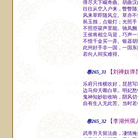
弹尽天下崛奇曲。胡曲汉
往往从空入户来，瞥瞥随
风来草即随风立。草亦不
爇玉烛，点银灯；光照手
不照箜篌声里能。驰凤阙
王侯将相立马迎，巧声一
不惜千金买一弄。银器胡
此州好手非一国，一国东
若向人间实难得。
知
【刘禅奴弹
卷265_31
乐府只传横吹好，琵琶写
边马仰天嘶白草。明妃愁
鬼神知妙欲收响，阴风切
自有生人无此苦。当时若
【李湖州孺
卷265_32
武帝升天留法曲，凄情掩