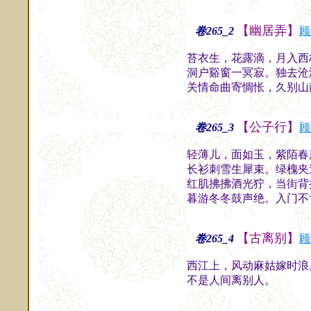
【幽居弄】
卷265_2
顾
苔衣生，花露滴，月入西
洞户谿窗一冥寂。独去沧
关情命曲寄惆怅，久别山
【公子行】
卷265_3
顾
轻薄儿，面如玉，紫陌春
长衫刺雪生犀束。绿槐夹
红肌拂拂酒光狞，当街背
暮游冬冬鼓声绝。入门不
【古离别】
卷265_4
顾
西江上，风动麻姑嫁时浪
不是人间离别人。
斋