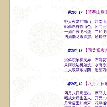
【苔藓山歌
卷265_17
野人夜梦江南山，江南山
帖藓粘苔作山色。闭门无
一如白云飞出壁，二如飞
四如懒龙遭霹雳。嶮峭嵌
【同裴观察
卷265_18
浴鲜积翠栖灵异，石洞花
风雨坛边树如洗。水淹徐
主人载酒东湖阴，遥望西
【八月五日
卷265_19
四月八日明星出，摩耶夫
昭成太后生圣人。开元九
丹青庙里贮姚宋，花萼楼