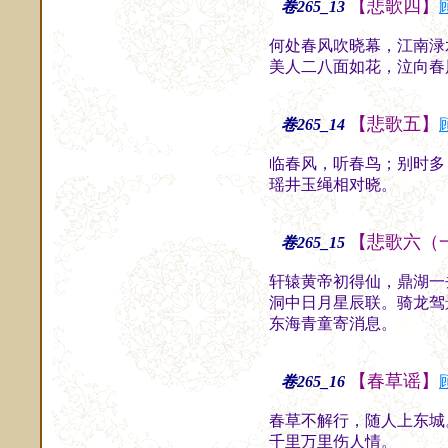
【悲歌四】
卷265_13
何处春风吹晓幕，江南渌
美人二八面如花，泣向春
【悲歌五】
卷265_14
临春风，听春鸟；别时多
瑶井玉绳相对晓。
斋
【悲歌六（
卷265_15
轩辕黄帝初得仙，鼎湖一
洞中日月星辰联。骑龙驾
东海青童寄消息。
斋
【春草谣】
卷265_16
春草不解行，随人上东城
千里万里伤人情。
古