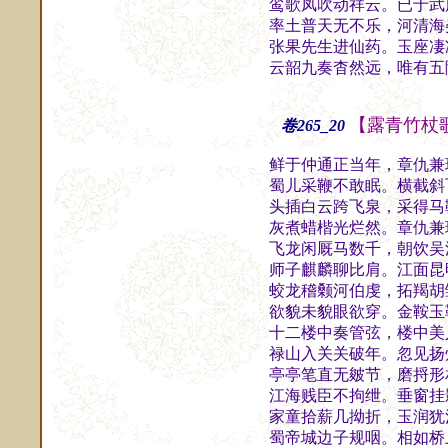
鸾歌凤吹动祥云。已于武
率土普天无不乐，河清海
张果先生进仙药。玉座凄
云韶九奏杳然远，唯有五
【露青竹杖
卷265_20
鲜于仲通正当年，章仇兼
蜀儿采鞭不敢眠。横截斜
头插白云跨飞泉，采得马
灰煮蜡楷光烂然。章仇兼
飞龙闲厩马数千，朝饮吴
师子麒麟聊比肩。江面昆
蛟龙稽颡河伯虔，拓羯胡
欲貌未貌眼欲穿。金鞍玉
十二楼中奏管弦，楼中美
禄山入关关破年。忽见扬
亭亭笔直无皴节，磨捋形
江海贱臣不拘绁。垂窗挂
家童拾薪几拗折，玉润犹
蜀帝城边子规咽。相如桥