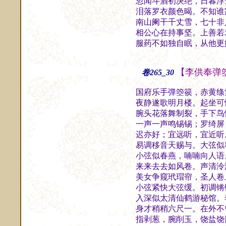
忽闻斗酒初决绝，日暮浮
泪落罗衣颜色暍。不知谁
南山阑干千丈雪，七十非
相公心在持事坚。上善若
服药不如独自眠，从他更
【李供奉弹
卷265_30
国府乐手弹箜篌，赤黄绦
夜静遂歌明月楼。起坐可
腕头花落舞制裂，手下鸟
一声一声鸣锡锡；罗绮屏
迟亦好；宜远听，宜近听
易调移音天赐与。大弦似
小弦似春燕，喃喃向人语
来来去去如风卷。声清泠
美女争窥玳瑁帘，圣人卷
小弦紧快大弦缓。初调锵
入深似太清仙鹤游秘馆。
身才稍稍六尺一。在外不
指剥葱，腕削玉，饶盐饶