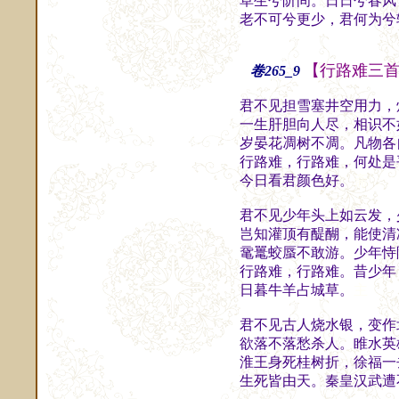
草生兮阶间。日日兮春风
老不可兮更少，君何为兮
【行路难三
卷265_9
君不见担雪塞井空用力，
一生肝胆向人尽，相识不
岁晏花凋树不凋。凡物各
行路难，行路难，何处是
今日看君颜色好。
斋
君不见少年头上如云发，
岂知灌顶有醍醐，能使清
鼋鼍蛟蜃不敢游。少年恃
行路难，行路难。昔少年
日暮牛羊占城草。
主
君不见古人烧水银，变作
欲落不落愁杀人。睢水英
淮王身死桂树折，徐福一
生死皆由天。秦皇汉武遭