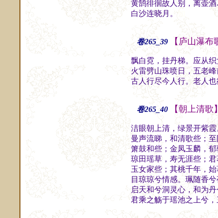
黄鹄徘徊故人别，离壶酒
白沙连晓月。
知
【庐山瀑布
卷265_39
飘白霓，挂丹梯。应从织
火雷劈山珠喷日，五老峰
古人行尽今人行。老人也
【朝上清歌
卷265_40
洁眼朝上清，绿景开紫霞
曼声流睇，和清歌些；至
箫鼓和些；金凤玉麟，郁
琼田瑶草，寿无涯些；君
玉女家些；其桃千年，始
目琼琼兮情感。珮随香兮
启天和兮洞灵心，和为丹
君乘之觞于瑶池之上兮，