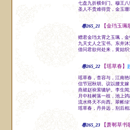
七盘九折横剑门。穆王八
圣人不贵难得货，金玉珊
【金珰玉珮
卷265_21
赠君金珰太霄之玉珮，金
九天丈人之宝书。东井沐
借问君欲何处来，黄姑织
【瑶草春】
卷265_22
瑶草春，杳容与，江南艳
信节冠秋胡。议以腰支嫁
燕裙赵袂萦辘轳。李生闻
月中桂树落一枝，池上䴔
流水终天不向西。翠帐绿
瑶草春，丹井远，别后相
【萧郸草书
卷265_23