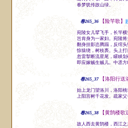
春梦犹传故山绿。
斋
【险竿歌】
卷265_36
宛陵女儿擘飞手，长竿横
岂肯身为一家妇。宛陵将
翻身挂影恣腾蹋，反绾头
惊猿绕，树枝褭。头上打
忽雷掣断流星尾，矐睒划
即应嫁贼生贼儿。中丞方
【洛阳行送
卷265_37
始上龙门望洛川，洛阳桃
上阳宫树千花发。疏家父
【黄鹄楼歌
卷265_38
故人西去黄鹄楼，西江之