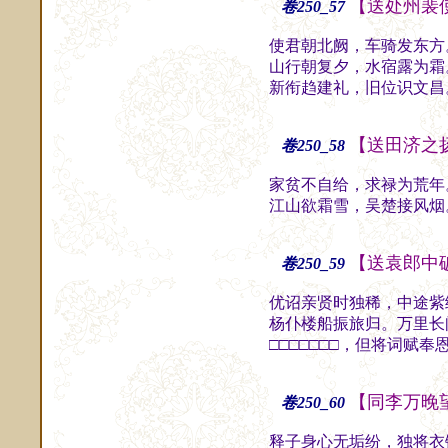
【送处州裴
卷250_57
使君朝北阙，车骑发东方
山行朝复夕，水宿露为霜
新衔趋建礼，旧位识文昌
【送田济之
卷250_58
家贫不自给，求禄为荒年
江山欲霜雪，吴楚接风烟
【送袁郎中
卷250_59
优诏亲贤时独稀，中途紫
杨仆楼船振旅归。万里长
□□□□□□□，但将词赋奉
【同李万晚
卷250_60
释子身心无垢纷，独将衣