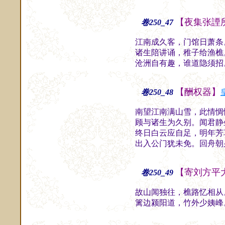
【夜集张諲
卷250_47
江南成久客，门馆日萧条
诸生陪讲诵，稚子给渔樵
沧洲自有趣，谁道隐须招
【酬权器】
卷250_48
南望江南满山雪，此情惆
顾与诸生为久别。闻君静
终日白云应自足，明年芳
出入公门犹未免。回舟朝
【寄刘方平
卷250_49
故山闻独往，樵路忆相从
篱边颍阳道，竹外少姨峰