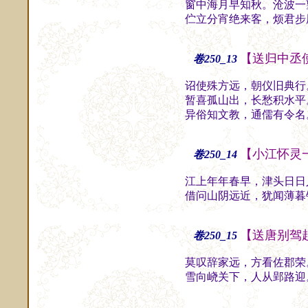
窗中海月早知秋。沧波一
伫立分宵绝来客，烦君步
【送归中丞
卷250_13
诏使殊方远，朝仪旧典行
暂喜孤山出，长愁积水平
异俗知文教，通儒有令名
【小江怀灵
卷250_14
江上年年春早，津头日日
借问山阴远近，犹闻薄暮
【送唐别驾
卷250_15
莫叹辞家远，方看佐郡荣
雪向峣关下，人从郢路迎