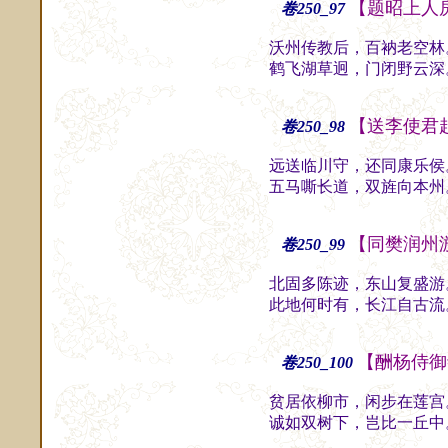
【题昭上人
卷250_97
沃州传教后，百衲老空林
鹤飞湖草迥，门闭野云深
【送李使君
卷250_98
远送临川守，还同康乐侯
五马嘶长道，双旌向本州
【同樊润州
卷250_99
北固多陈迹，东山复盛游
此地何时有，长江自古流
【酬杨侍御
卷250_100
贫居依柳市，闲步在莲宫
诚如双树下，岂比一丘中