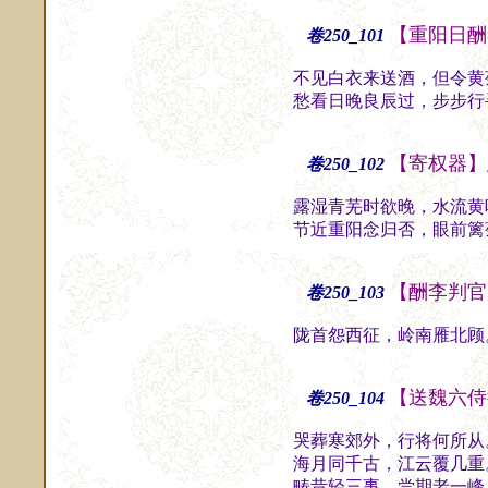
【重阳日酬
卷250_101
不见白衣来送酒，但令黄
愁看日晚良辰过，步步行
【寄权器】
卷250_102
露湿青芜时欲晚，水流黄
节近重阳念归否，眼前篱
【酬李判官
卷250_103
陇首怨西征，岭南雁北顾
【送魏六侍
卷250_104
哭葬寒郊外，行将何所从
海月同千古，江云覆几重
畴昔轻三事，尝期老一峰