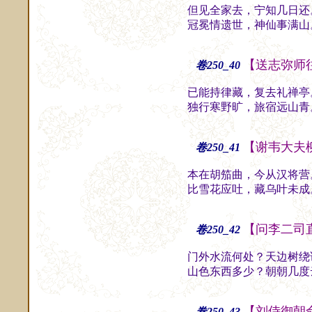
但见全家去，宁知几日还
冠冕情遗世，神仙事满山
【送志弥师
卷250_40
已能持律藏，复去礼禅亭
独行寒野旷，旅宿远山青
【谢韦大夫
卷250_41
本在胡笳曲，今从汉将营
比雪花应吐，藏乌叶未成
【问李二司
卷250_42
门外水流何处？天边树绕
山色东西多少？朝朝几度
【刘侍御朝
卷250_43