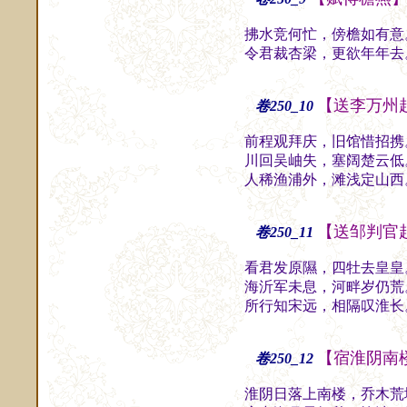
拂水竞何忙，傍檐如有意
令君裁杏梁，更欲年年去
【送李万州
卷250_10
前程观拜庆，旧馆惜招携
川回吴岫失，塞阔楚云低
人稀渔浦外，滩浅定山西
【送邹判官
卷250_11
看君发原隰，四牡去皇皇
海沂军未息，河畔岁仍荒
所行知宋远，相隔叹淮长
【宿淮阴南
卷250_12
淮阴日落上南楼，乔木荒