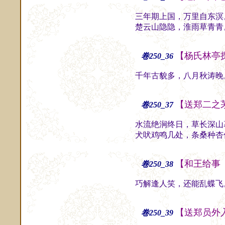
三年期上国，万里自东溟
楚云山隐隐，淮雨草青青
【杨氏林亭
卷250_36
千年古貌多，八月秋涛晚
【送郑二之
卷250_37
水流绝涧终日，草长深山
犬吠鸡鸣几处，条桑种杏
【和王给事
卷250_38
巧解逢人笑，还能乱蝶飞
【送郑员外
卷250_39