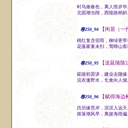
时鸟催春色，离人惜岁华
北固潮当阔，西陵路稍斜
【闲居（一
卷250_94
桃红复含宿雨，柳绿更带
花落家童未扫，莺啼山客
【送延陵陈
卷250_95
延陵初罢讲，建业去随缘
浣衣逢野水，乞食向人烟
【赋得海边
卷250_96
历历缘荒岸，溟溟入远天
摇落潮风早，离披海雨偏