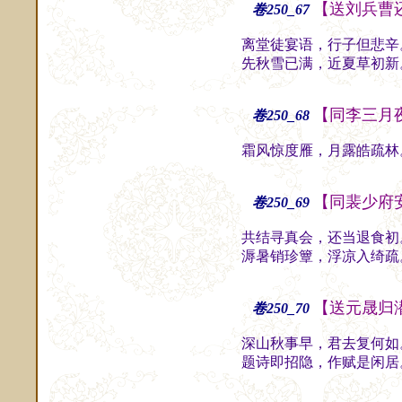
【送刘兵曹
卷250_67
离堂徒宴语，行子但悲辛
先秋雪已满，近夏草初新
【同李三月
卷250_68
霜风惊度雁，月露皓疏林
【同裴少府
卷250_69
共结寻真会，还当退食初
溽暑销珍簟，浮凉入绮疏
【送元晟归
卷250_70
深山秋事早，君去复何如
题诗即招隐，作赋是闲居