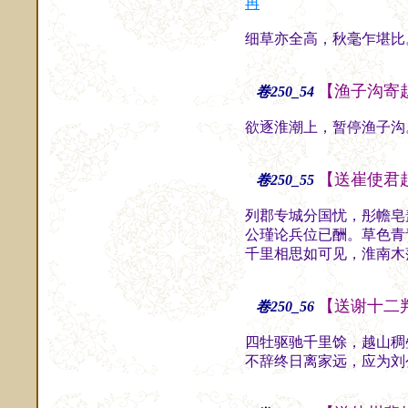
冉
细草亦全高，秋毫乍堪比
【渔子沟寄
卷250_54
欲逐淮潮上，暂停渔子沟
【送崔使君
卷250_55
列郡专城分国忧，彤幨皂
公瑾论兵位已酬。草色青
千里相思如可见，淮南木
【送谢十二
卷250_56
四牡驱驰千里馀，越山稠
不辞终日离家远，应为刘