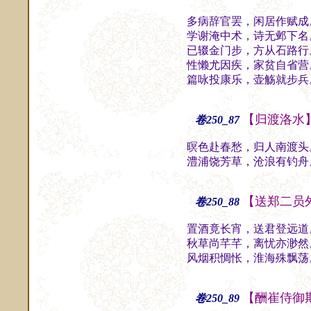
多病辞官罢，闲居作赋成
学谢淹中术，诗无邺下名
已辍金门步，方从石路行
性懒尤因疾，家贫自省营
篇咏投康乐，壶觞就步兵
【归渡洛水
卷250_87
暝色赴春愁，归人南渡头
澧浦饶芳草，沧浪有钓舟
【送郑二员
卷250_88
置酒竟长宵，送君登远道
秋草尚芊芊，离忧亦渺然
风烟积惆怅，淮海殊飘荡
【酬崔侍御
卷250_89