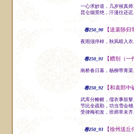
一心求妙道，几岁候真师
昆仑烟景绝，汗漫往还迟
【送裴陟归
卷250_90
夜雨须停棹，秋风暗入衣
【赠别（一
卷250_91
南桥春日暮，杨柳带青渠
【和袁郎中
卷250_92
武库分帷幄，儒衣事鼓鼙
节比全疏勒，功当雪会稽
受律梅初发，班师草未齐
【徐州送丘
卷250_93