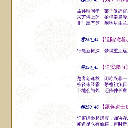
孟孙唯问孝，莱子复辞官
采芝供上药，拾槿奉晨餐
非时应有笋，闲地尽生兰
【送陆鸿渐
卷250_44
行随新树深，梦隔重江远
【送窦叔向
卷250_45
楚客怨逢秋，闲吟兴非一
樵径未经霜，茅檐初负日
卜地会为邻，还依仲长室
【题蒋道士
卷250_46
轩窗缥缈起烟霞，诵诀存
闻道昆仑有仙籍，何时青