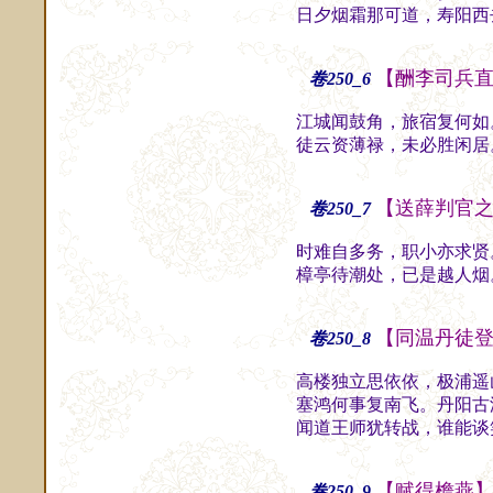
日夕烟霜那可道，寿阳西
【酬李司兵
卷250_6
江城闻鼓角，旅宿复何如
徒云资薄禄，未必胜闲居
【送薛判官
卷250_7
时难自多务，职小亦求贤
樟亭待潮处，已是越人烟
【同温丹徒
卷250_8
高楼独立思依依，极浦遥
塞鸿何事复南飞。丹阳古
闻道王师犹转战，谁能谈
【赋得檐燕
卷250_9