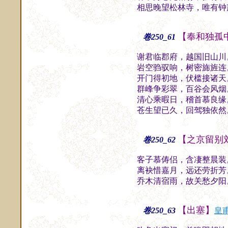
相思晚望松林寺，唯有钟
【奉和独孤
卷250_61
谢君临郡府，越国旧山川
岩空驺驭响，树密旆旌连
开门得初地，伏槛接诸天
群峰争彩翠，百谷会风烟
清心乘暇日，稽首慕良缘
苍生望已久，回驾独依然
【之京留别
卷250_62
客子慕俦侣，含凄整晨装
离袂惜嘉月，远还劳折芳
乔木清宿雨，故关愁夕阳
【出塞】
卷250_63
皇