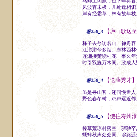
马卿工词赋，位下年将暮
风波杳未极，几处逢相识
岸有经霜草，林有故年枝
【庐山歌送
卷250_3
释子去兮访名山，禅舟容
江渺渺兮多烟。东林西林
连湘接楚饶桂花，事久年
时引双旌万木间。政成人
【送薛秀才
卷250_4
虽是寻山客，还同慢世人
野色春冬树，鸡声远近邻
【使往寿州
卷250_5
榛草荒凉村落空，驱驰卒
蟋蟀秋声处处同。乡路遥