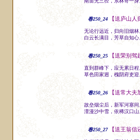
南亩无三径，东林寄一身
【送庐山人
卷250_24
无论行远近，归向旧烟林
白云长满目，芳草自知心
【送荣别驾
卷250_25
直到群峰下，应无累日程
草色田家迥，槐阴府吏迎
【送常大夫
卷250_26
故垒烟尘后，新军河塞间
澶漫沙中雪，依稀汉口山
【送王翁信
卷250_27