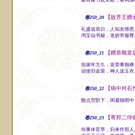
【故齐王赠
卷250_20
礼盛追崇日，人知友悌恩
鸿宝仙书秘，龙旂帝服尊
【赠恭顺皇
卷250_21
徂谢年方久，哀荣事独稀
诏使归金策，神人送玉衣
【病中对石
卷250_22
散点空阶下，闲凝细雨中
【寄郑二侍
卷250_23
何事休官早，归来作郑人