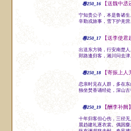
【送魏中丞
卷250_16
宁知贵公子，本是鲁诸生
辛勤戎旅事，雪下护羌营
【送李使君
卷250_17
出送东方骑，行安南楚人
郢路逢归客，湘川问去津
【寄振上人
卷250_18
恋亲时见在人群，多在东
独坐焚香诵经处，深山古
【酬李补阙
卷250_19
十年归客但心伤，三径无
晨趋建礼逐衣裳。偶因麋
纵有谏书犹未献，春风拂