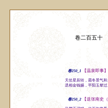
卷二百五十
【温泉即事
卷250_1
天仗星辰转，霜冬景气和
丞相金钱赐，平阳玉辇过
【送张南史
卷250_2