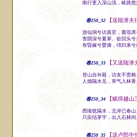
南行更入深山浅，岐路悠
【送陆潜夫
卷250_32
游仙洞兮访真官，奠瑶席
杳阴深兮夏寒。欲回头兮
有昏嫁兮婴缠，绵归来兮
【又送陆潜
卷250_33
登山自补屐，访友不赍粮
人烟隔水见，草气入林香
【赋得越山
卷250_34
西陵犹隔水，北岸已春山
只应结茅宇，出入石林间
【送卢郎中
卷250_35