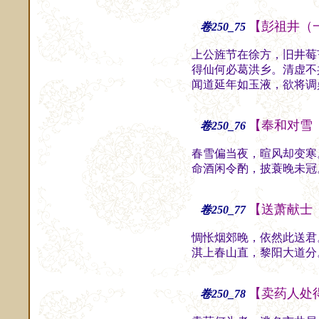
【彭祖井（
卷250_75
上公旌节在徐方，旧井莓
得仙何必葛洪乡。清虚不
闻道延年如玉液，欲将调
【奉和对雪
卷250_76
春雪偏当夜，暄风却变寒
命酒闲令酌，披蓑晚未冠
【送萧献士
卷250_77
惆怅烟郊晚，依然此送君
淇上春山直，黎阳大道分
【卖药人处
卷250_78