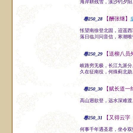
海岸耕残雪，溪沙钓夕阳
【酬张继】
卷250_28
怅望南徐登北固，迢遥西
落日临川问音信，寒潮唯
【送柳八员
卷250_29
岐路穷无极，长江九派分
久在征南役，何殊蓟北勋
【赋长道一
卷250_30
高山迥欲登，远水深难渡
【又得云字
卷250_31
何事千年遇圣君，坐令双