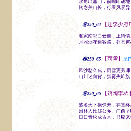
吹角出塞门，前瞻即胡地
转念关山长，行看风景异
【赴李少府
卷250_64
君家南郭白云连，正待情
月照烟花迷客路，苍苍何
【雨雪】
卷250_65
皇
风沙悲久戍，雨雪更劳师
山川迷向背，氛雾失旌旗
【馆陶李丞
卷250_66
盛名天下挹馀芳，弃置终
园林人比郑公乡。门前坠
日日青松成古木，只应来