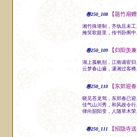
【题竹扇赠
卷250_108
湘竹殊堪制，齐纨且未工
掩笑歌筵里，传书卧阁中
【归阳羡兼
卷250_109
湖上孤帆别，江南谪宦归
云梦春山遍，潇湘过客稀
【东郊迎春
卷250_110
晓见苍龙驾，东郊春已迎
佳气山川秀，和风政令行
律向韶阳变，人随草木荣
【招隐寺送
卷250_111