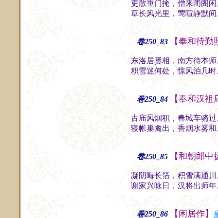
吏散重门掩，僧来闭阁闲
草长风光里，莺喧静默间
【奉和待勤
卷250_83
东洛居贤相，南方待本师
积雪迷何处，惊风泊几时
【奉和汉祖
卷250_84
古庙风烟积，春城车骑过
寝帐巢禽出，香烟水雾和
【和朝郎中
卷250_85
凝阴晦长箔，积雪满通川
谢家兴咏日，汉将出师年
【闲居作】
卷250_86