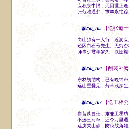
应积泉中恨，无因世上逢
张范唯通梦，求羊永绝踪
【送张道士
卷250_105
向山独有一人行，近洞应
还因白石号先生。无穷杏
师事少君年岁久，欲随旄
【酬裴补阙
卷250_106
东林初结构，已有晚钟声
远山重叠见，芳草浅深生
【送王相公
卷250_107
自昔萧曹任，难兼卫霍功
不选三河卒，还令万里通
遮虏关山静，防秋鼓角雄