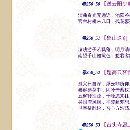
【送云阳少
卷250_50
渭曲春光无远近，池阳谷
官舍村桥来几日，残花寥
【鲁山送别
卷250_51
凄凄游子若飘蓬，明月清
南望千山如黛色，愁君客
【题高云客
卷250_52
孤兴日自深，浮云非所仰
晏起簪葛巾，闲吟倚藜杖
五柳转扶疏，千峰恣来往
吴国滞风烟，平陵延梦想
世事徒乱纷，吾心方浩荡
【台头寺愿
卷250_53