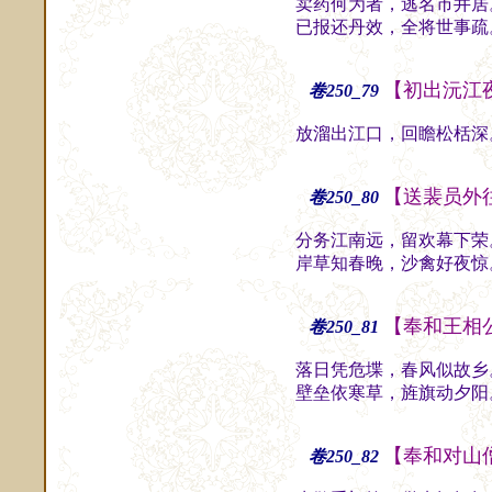
卖药何为者，逃名市井居
已报还丹效，全将世事疏
【初出沅江
卷250_79
放溜出江口，回瞻松栝深
【送裴员外
卷250_80
分务江南远，留欢幕下荣
岸草知春晚，沙禽好夜惊
【奉和王相
卷250_81
落日凭危堞，春风似故乡
壁垒依寒草，旌旗动夕阳
【奉和对山
卷250_82