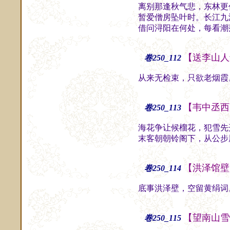
离别那逢秋气悲，东林更
暂爱僧房坠叶时。长江九
借问浔阳在何处，每看潮
【送李山人
卷250_112
从来无检束，只欲老烟霞
【韦中丞西
卷250_113
海花争让候榴花，犯雪先
末客朝朝铃阁下，从公步
【洪泽馆壁
卷250_114
底事洪泽壁，空留黄绢词
【望南山雪
卷250_115