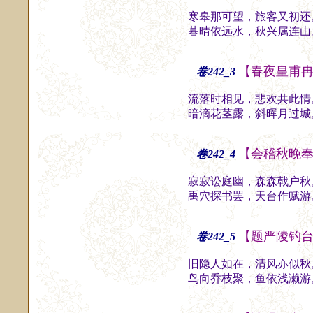
寒皋那可望，旅客又初还
暮晴依远水，秋兴属连山
【春夜皇甫
卷242_3
流落时相见，悲欢共此情
暗滴花茎露，斜晖月过城
【会稽秋晚
卷242_4
寂寂讼庭幽，森森戟户秋
禹穴探书罢，天台作赋游
【题严陵钓
卷242_5
旧隐人如在，清风亦似秋
鸟向乔枝聚，鱼依浅濑游