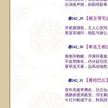
出涧泉声细，斜阳塔影寒
【褚主簿宅
卷242_29
开瓮腊酒熟，主人心赏同
更喜宣城印，朝廷与谢公
【奉送王相
卷242_30
黄阁开帏幄，丹墀拜冕旒
不改周南化，仍分赵北忧
塞草连天暮，边风动地愁
【重经巴丘
卷242_31
昔年高接李膺欢，日泛仙
酒肠俱逐洞庭宽。浮生聚
今日片帆城下去，秋风回