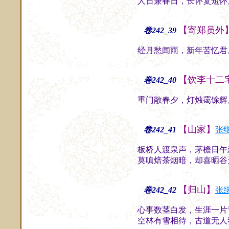
人日兼春日，长怀复短怀
【寄郑员外
卷242_39
经月愁闻雨，新年苦忆君
【饮李十二
卷242_40
重门敞春夕，灯烛霭馀辉
【山家】
卷242_41
张
板桥人渡泉声，茅檐日午
莫嗔焙茶烟暗，却喜晒谷
【归山】
卷242_42
张
心事数茎白发，生涯一片
空林有雪相待，古道无人