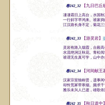
【九日巴丘
卷242_32
凄凄霜日上高台，水国秋
一行斜字早鸿来。谁家捣
江汉路长身不定，菊花三
【游灵岩】
卷242_33
灵岩有路入烟霞，台殿高
水流绝涧泛秋花。青松阅
谁谓无生真可学，山中亦
【河间献王
卷242_34
汉家宗室独称贤，遗事闲
却怜荒冢带寒烟。频求千
雅乐未兴人已逝，雄歌依
【秋日道中
卷242_35