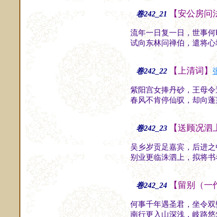
【安公房问
卷242_21
流年一日复一日，世事何
试向东林问禅伯，遣将心
【上清词】
卷242_22
紫阳宫女捧丹砂，王母令
春风不肯停仙驭，却向蓬
【送顾况泗
卷242_23
吴乡岁贡足嘉宾，后进之
别业更临洙泗上，拟将书
【留别（一
卷242_24
何事千年遇圣君，坐令双
南行更入山深浅，岐路悠