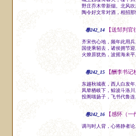
野庄乔木带新烟。北风吹
陶令好文常对酒，相招那
【送邹判官
卷242_14
齐宋伤心地，频年此用兵
国使乘轺去，诸侯拥节迎
火燎原犹热，波摇海未平
【酬李书记
卷242_15
东越秋城夜，西人白发年
凤辇栖岐下，鲸波斗洛川
投阁嗤扬子，飞书代鲁连
【感怀（一
卷242_16
调与时人背，心将静者论