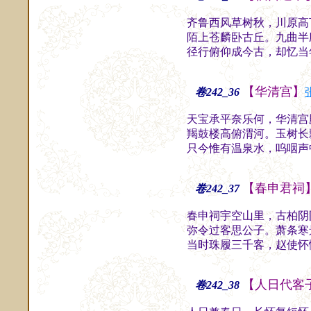
齐鲁西风草树秋，川原高
陌上苍麟卧古丘。九曲半
径行俯仰成今古，却忆当
【华清宫】
卷242_36
天宝承平奈乐何，华清宫
羯鼓楼高俯渭河。玉树长
只今惟有温泉水，呜咽声
【春申君祠
卷242_37
春申祠宇空山里，古柏阴
弥令过客思公子。萧条寒
当时珠履三千客，赵使怀
【人日代客
卷242_38