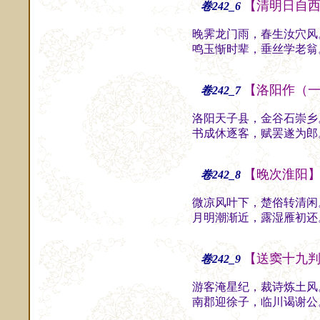
【清明日自
卷242_6
晚霁龙门雨，春生汝穴风
鸣玉惭时辈，垂丝学老翁
【洛阳作（
卷242_7
洛阳天子县，金谷石崇乡
书成休逐客，赋罢遂为郎
【晚次淮阳
卷242_8
微凉风叶下，楚俗转清闲
月明潮渐近，露湿雁初还
【送窦十九
卷242_9
游客淹星纪，裁诗炼土风
南郡迎徐子，临川谒谢公