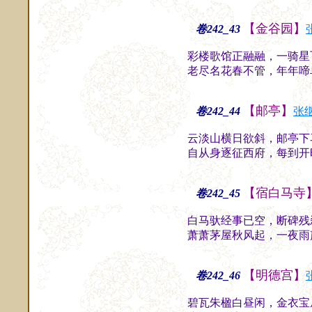
【金谷园】
卷242_43
彩楼歌馆正融融，一骑星
老尽名花春不管，年年啼
【邮亭】
卷242_44
张
云淡山横日欲斜，邮亭下
自从身逐征西府，每到开
【宿白马寺
卷242_45
白马驮经事已空，断碑残
萧萧茅屋秋风起，一夜雨
【明德宫】
卷242_46
碧瓦朱楹白昼闲，金衣宝