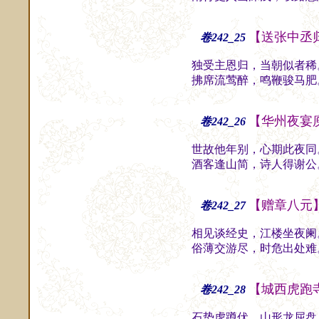
【送张中丞
卷242_25
独受主恩归，当朝似者稀
拂席流莺醉，鸣鞭骏马肥
【华州夜宴
卷242_26
世故他年别，心期此夜同
酒客逢山简，诗人得谢公
【赠章八元
卷242_27
相见谈经史，江楼坐夜阑
俗薄交游尽，时危出处难
【城西虎跑
卷242_28
石势虎蹲伏，山形龙屈盘