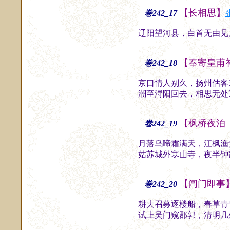
【长相思】
卷242_17
辽阳望河县，白首无由见
【奉寄皇甫
卷242_18
京口情人别久，扬州估客
潮至浔阳回去，相思无处
【枫桥夜泊
卷242_19
月落乌啼霜满天，江枫渔
姑苏城外寒山寺，夜半钟
【阊门即事
卷242_20
耕夫召募逐楼船，春草青
试上吴门窥郡郭，清明几