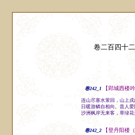
卷二百四十
【郢城西楼
卷242_1
连山尽塞水萦回，山上戍
日暖游鳞自相向。昔人爱
沙洲枫岸无来客，草绿花
【登丹阳楼
卷242_2