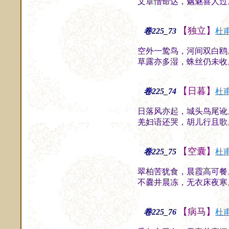
文章憎命达，魑魅喜人过
【独立】
卷225_73
杜
空外一鸷鸟，河间双白鸥
草露亦多湿，蛛丝仍未收
【日暮】
卷225_74
杜
日落风亦起，城头鸟尾讹
羌妇语还哭，胡儿行且歌
【空囊】
卷225_75
杜
翠柏苦犹食，晨霞高可餐
不爨井晨冻，无衣床夜寒
【病马】
卷225_76
杜