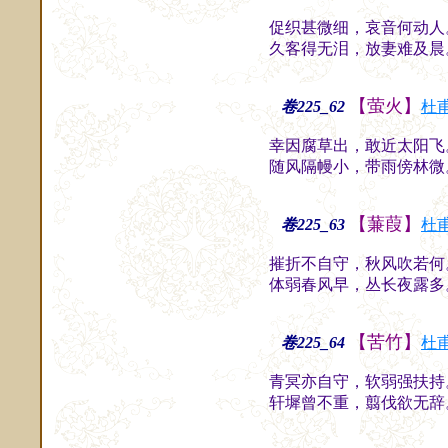
促织甚微细，哀音何动人
久客得无泪，放妻难及晨
【萤火】
卷225_62
杜
幸因腐草出，敢近太阳飞
随风隔幔小，带雨傍林微
【蒹葭】
卷225_63
杜
摧折不自守，秋风吹若何
体弱春风早，丛长夜露多
【苦竹】
卷225_64
杜
青冥亦自守，软弱强扶持
轩墀曾不重，翦伐欲无辞