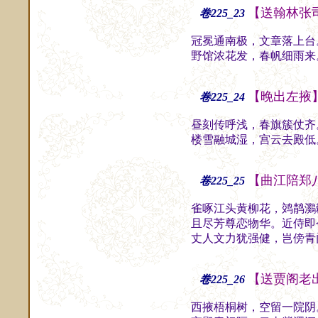
【送翰林张
卷225_23
冠冕通南极，文章落上台
野馆浓花发，春帆细雨来
【晚出左掖
卷225_24
昼刻传呼浅，春旗簇仗齐
楼雪融城湿，宫云去殿低
【曲江陪郑
卷225_25
雀啄江头黄柳花，䴔䴖鸂
且尽芳尊恋物华。近侍即
丈人文力犹强健，岂傍青
【送贾阁老
卷225_26
西掖梧桐树，空留一院阴