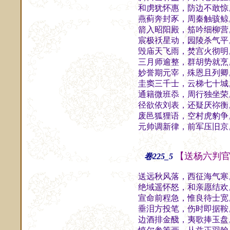
和虏犹怀惠，防边不敢惊
燕蓟奔封豕，周秦触骇鲸
箭入昭阳殿，笳吟细柳营
宸极祅星动，园陵杀气平
毁庙天飞雨，焚宫火彻明
三月师逾整，群胡势就烹
妙誉期元宰，殊恩且列卿
圭窦三千士，云梯七十城
通籍微班忝，周行独坐荣
径欲依刘表，还疑厌祢衡
废邑狐狸语，空村虎豹争
元帅调新律，前军压旧京
【送杨六判
卷225_5
送远秋风落，西征海气寒
绝域遥怀怒，和亲愿结欢
宣命前程急，惟良待士宽
垂泪方投笔，伤时即据鞍
边酒排金醆，夷歌捧玉盘