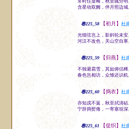
常时任显晦，秋至辄分明
含星动双阙，伴月照边城
【初月】
卷225_58
杜
光细弦岂上，影斜轮未安
河汉不改色，关山空自寒
【归燕】
卷225_59
杜
不独避霜雪，其如俦侣稀
春色岂相访，众雏还识机
【捣衣】
卷225_60
杜
亦知戍不返，秋至拭清砧
宁辞捣熨倦，一寄塞垣深
【促织】
卷225_61
杜