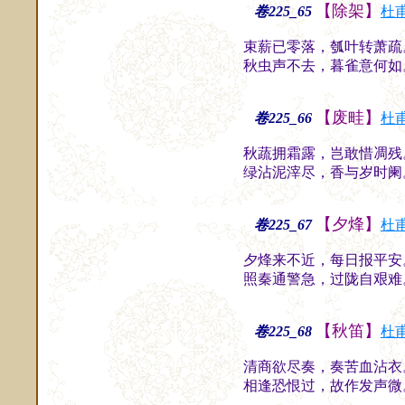
【除架】
卷225_65
杜
束薪已零落，瓠叶转萧疏
秋虫声不去，暮雀意何如
【废畦】
卷225_66
杜
秋蔬拥霜露，岂敢惜凋残
绿沾泥滓尽，香与岁时阑
【夕烽】
卷225_67
杜
夕烽来不近，每日报平安
照秦通警急，过陇自艰难
【秋笛】
卷225_68
杜
清商欲尽奏，奏苦血沾衣
相逢恐恨过，故作发声微