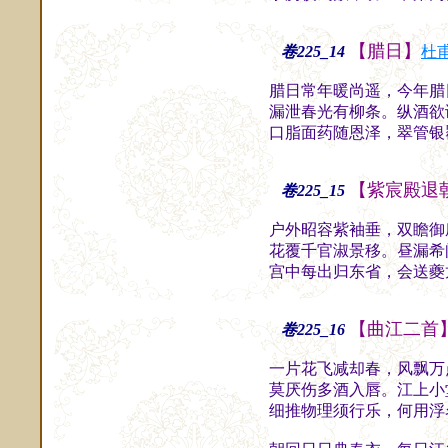
【腊日】
卷225_14
杜
腊日常年暖尚遥，今年腊
漏泄春光有柳条。纵酒欲
口脂面药随恩泽，翠管银
【紫宸殿退
卷225_15
户外昭容紫袖垂，双瞻御
花覆千官淑景移。昼漏希
宫中每出归东省，会送夔
【曲江二首
卷225_16
一片花飞减却春，风飘万
莫厌伤多酒入唇。江上小
细推物理须行乐，何用浮