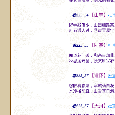
羌女轻烽燧，胡儿制骆驼
【山寺】
卷225_54
杜
野寺残僧少，山园细路高
乱石通人过，悬崖置屋牢
【即事】
卷225_55
杜
闻道花门破，和亲事却非
秋思抛云髻，腰支胜宝衣
【遣怀】
卷225_56
杜
愁眼看霜露，寒城菊自花
水净楼阴直，山昏塞日斜
【天河】
卷225_57
杜