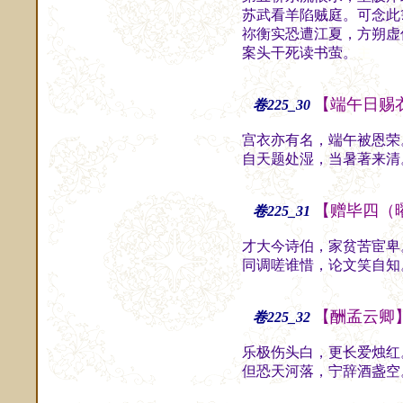
苏武看羊陷贼庭。可念此
祢衡实恐遭江夏，方朔虚
案头干死读书萤。
主
【端午日赐
卷225_30
宫衣亦有名，端午被恩荣
自天题处湿，当暑著来清
【赠毕四（
卷225_31
才大今诗伯，家贫苦宦卑
同调嗟谁惜，论文笑自知
【酬孟云卿
卷225_32
乐极伤头白，更长爱烛红
但恐天河落，宁辞酒盏空