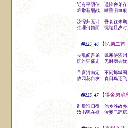
近有平阴信，遥怜舍弟存
烽举新酣战，啼垂旧血痕
汝懦归无计，吾衰往未期
生理何颜面，忧端且岁时
【忆弟二首
卷225_46
丧乱闻吾弟，饥寒傍济州
忆昨狂催走，无时病去忧
且喜河南定，不问邺城围
故园花自发，春日鸟还飞
【得舍弟消
卷225_47
乱后谁归得，他乡胜故乡
汝书犹在壁，汝妾已辞房