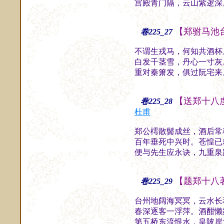
宫殿青门隔，云山紫逻深
【郑驸马池
卷225_27
不谓生戎马，何知共酒杯
白发千茎雪，丹心一寸灰
重对秦箫发，俱过阮宅来
【送郑十八
卷225_28
杜甫
郑公樗散鬓成丝，酒后常
百年垂死中兴时。苍惶已
便与先生应永诀，九重泉
【题郑十八
卷225_29
台州地阔海冥冥，云水长
春深逐客一浮萍。酒酣懒
第五桥东流恨水，皇陂岸