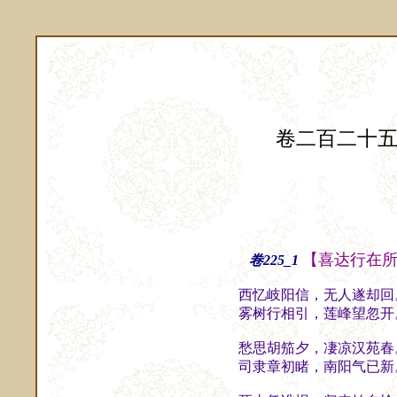
卷二百二十
【喜达行在
卷225_1
西忆岐阳信，无人遂却回
雾树行相引，莲峰望忽开
愁思胡笳夕，凄凉汉苑春
司隶章初睹，南阳气已新