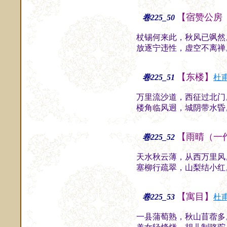
【宿赞公房
卷225_50
杖锡何来此，秋风已飒然
放逐宁违性，虚空不离禅
【东楼】
卷225_51
杜
万里流沙道，西征过北门
楼角临风迥，城阴带水昏
【雨晴（一
卷225_52
天水秋云薄，从西万里风
塞柳行疏翠，山梨结小红
【寓目】
卷225_53
杜
一县蒲萄熟，秋山苜蓿多