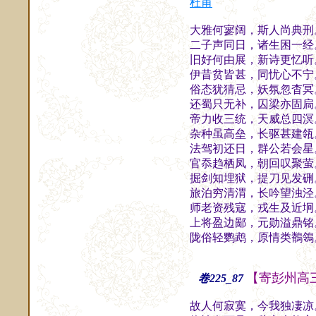
杜甫
大雅何寥阔，斯人尚典刑
二子声同日，诸生困一经
旧好何由展，新诗更忆听
伊昔贫皆甚，同忧心不宁
俗态犹猜忌，妖氛忽杳冥
还蜀只无补，囚梁亦固扃
帝力收三统，天威总四溟
杂种虽高垒，长驱甚建瓴
法驾初还日，群公若会星
官忝趋栖凤，朝回叹聚萤
掘剑知埋狱，提刀见发硎
旅泊穷清渭，长吟望浊泾
师老资残寇，戎生及近坰
上将盈边鄙，元勋溢鼎铭
陇俗轻鹦鹉，原情类鶺鴒
【寄彭州高
卷225_87
故人何寂寞，今我独凄凉