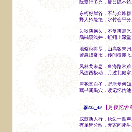
阮籍行多兴，庞公隐不还
东柯好崖谷，不与众峰群
野人矜险绝，水竹会平分
边秋阴易久，不复辨晨光
鸬鹚窥浅井，蚯蚓上深堂
地僻秋将尽，山高客未归
警急烽常报，传闻檄屡飞
凤林戈未息，鱼海路常难
风连西极动，月过北庭寒
唐尧真自圣，野老复何知
藏书闻禹穴，读记忆仇池
【月夜忆舍
卷225_49
戍鼓断人行，秋边一雁声
有弟皆分散，无家问死生