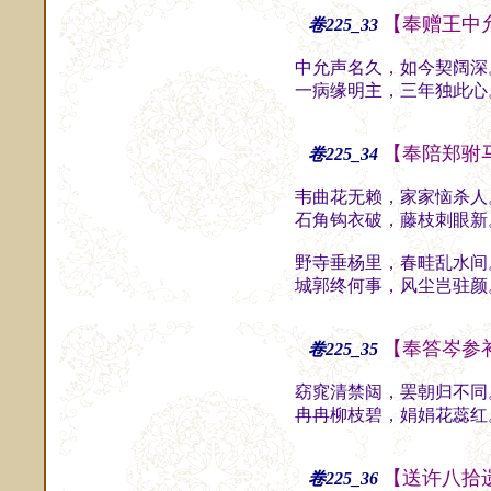
【奉赠王中
卷225_33
中允声名久，如今契阔深
一病缘明主，三年独此心
【奉陪郑驸
卷225_34
韦曲花无赖，家家恼杀人
石角钩衣破，藤枝刺眼新
野寺垂杨里，春畦乱水间
城郭终何事，风尘岂驻颜
【奉答岑参
卷225_35
窈窕清禁闼，罢朝归不同
冉冉柳枝碧，娟娟花蕊红
【送许八拾
卷225_36