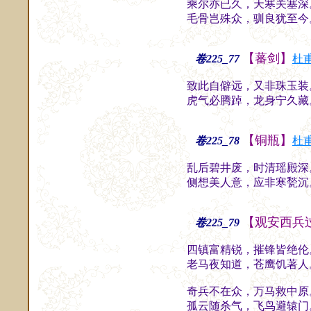
乘尔亦已久，天寒关塞深
毛骨岂殊众，驯良犹至今
【蕃剑】
卷225_77
杜
致此自僻远，又非珠玉装
虎气必腾踔，龙身宁久藏
【铜瓶】
卷225_78
杜
乱后碧井废，时清瑶殿深
侧想美人意，应非寒甃沉
【观安西兵
卷225_79
四镇富精锐，摧锋皆绝伦
老马夜知道，苍鹰饥著人
奇兵不在众，万马救中原
孤云随杀气，飞鸟避辕门