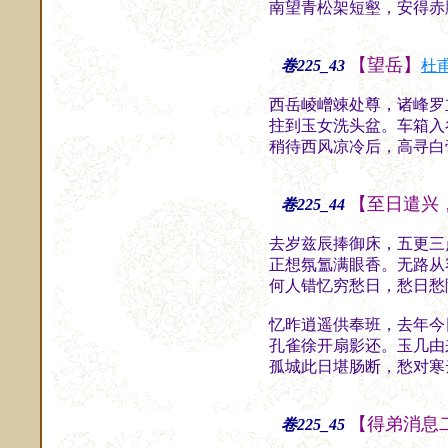
南望青松架短壑，安得赤
【望岳】
卷225_43
杜
西岳崚嶒竦处尊，诸峰罗
拄到玉女洗头盆。车箱入
稍待西风凉冷后，高寻白
【至日遣兴
卷225_44
去岁兹辰捧御床，五更三
正想氛氲满眼香。无路从
何人错忆穷愁日，愁日愁
忆昨逍遥供奉班，去年今
孔雀徐开扇影还。玉几由
孤城此日堪肠断，愁对寒
【得弟消息
卷225_45