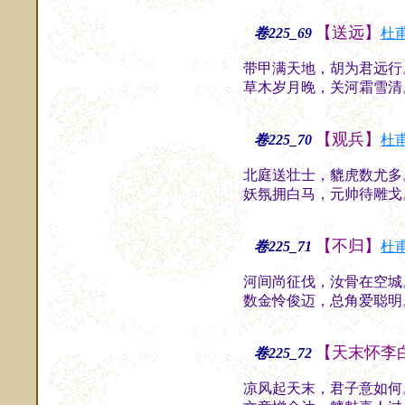
【送远】
卷225_69
杜
带甲满天地，胡为君远行
草木岁月晚，关河霜雪清
【观兵】
卷225_70
杜
北庭送壮士，貔虎数尤多
妖氛拥白马，元帅待雕戈
【不归】
卷225_71
杜
河间尚征伐，汝骨在空城
数金怜俊迈，总角爱聪明
【天末怀李
卷225_72
凉风起天末，君子意如何