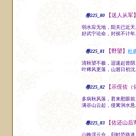
【送人从军
卷225_80
弱水应无地，阳关已近天
好武宁论命，封侯不计年
【野望】
卷225_81
杜
清秋望不极，迢递起曾阴
叶稀风更落，山迥日初沈
【示侄佐（
卷225_82
多病秋风落，君来慰眼前
满谷山云起，侵篱涧水悬
【佐还山后
卷225_83
山晚浮云合，归时恐路迷