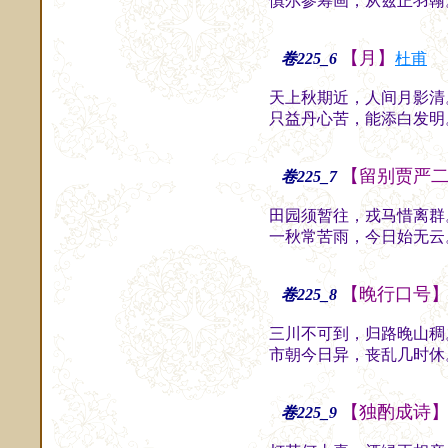
慎尔参筹画，从兹正羽翰
【月】
卷225_6
杜甫
天上秋期近，人间月影清
只益丹心苦，能添白发明
【留别贾严
卷225_7
田园须暂往，戎马惜离群
一秋常苦雨，今日始无云
【晚行口号
卷225_8
三川不可到，归路晚山稠
市朝今日异，丧乱几时休
【独酌成诗
卷225_9