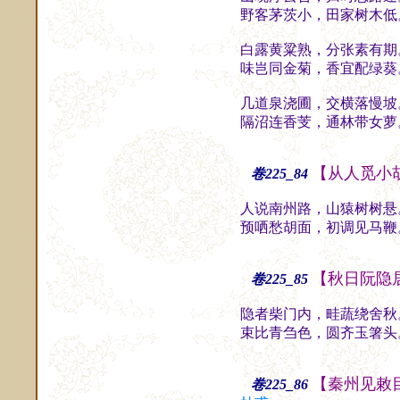
野客茅茨小，田家树木低
白露黄粱熟，分张素有期
味岂同金菊，香宜配绿葵
几道泉浇圃，交横落慢坡
隔沼连香芰，通林带女萝
【从人觅小
卷225_84
人说南州路，山猿树树悬
预哂愁胡面，初调见马鞭
【秋日阮隐
卷225_85
隐者柴门内，畦蔬绕舍秋
束比青刍色，圆齐玉箸头
【秦州见敕
卷225_86