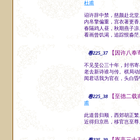
杜甫
诏许辞中禁，慈颜赴北堂
内帛擎偏重，宫衣著更香
春隔鸡人昼，秋期燕子凉
看画曾饥渴，追踪恨淼茫
【因许八奉
卷225_37
不见旻公三十年，封书寄
老去新诗谁与传。棋局动
闻君话我为官在，头白昏
【至德二载
卷225_38
甫
此道昔归顺，西郊胡正繁
近得归京邑，移官岂至尊
【寄高三十
卷225_39