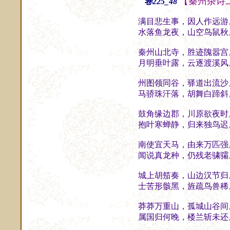
【秦州杂诗
卷225_48
满目悲生事，因人作远游
水落鱼龙夜，山空鸟鼠秋
秦州山北寺，胜迹隗嚣宫
月明垂叶露，云逐渡溪风
州图领同谷，驿道出流沙
马骄珠汗落，胡舞白蹄斜
鼓角缘边郡，川原欲夜时
抱叶寒蝉静，归来独鸟迟
南使宜天马，由来万匹强
闻说真龙种，仍残老骕骦
城上胡笳奏，山边汉节归
士苦形骸黑，旌疏鸟兽稀
莽莽万重山，孤城山谷间
属国归何晚，楼兰斩未还