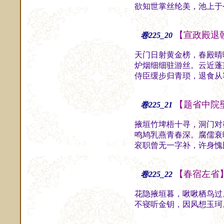
欲知世掌丝纶美，池上于
【宣政殿退
卷225_20
天门日射黄金榜，春殿晴
炉烟细细驻游丝。云近蓬
侍臣缓步归青琐，退食从
【题省中院
卷225_21
掖垣竹埤梧十寻，洞门对
鸣鸠乳燕青春深。腐儒衰
衮职曾无一字补，许身愧
【春宿左省
卷225_22
花隐掖垣暮，啾啾栖鸟过
不寝听金钥，因风想玉珂