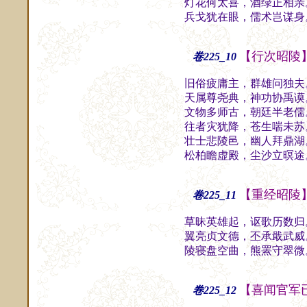
灯花何太喜，酒绿正相亲
兵戈犹在眼，儒术岂谋身
【行次昭陵
卷225_10
旧俗疲庸主，群雄问独夫
天属尊尧典，神功协禹谟
文物多师古，朝廷半老儒
往者灾犹降，苍生喘未苏
壮士悲陵邑，幽人拜鼎湖
松柏瞻虚殿，尘沙立暝途
【重经昭陵
卷225_11
草昧英雄起，讴歌历数归
翼亮贞文德，丕承戢武威
陵寝盘空曲，熊罴守翠微
【喜闻官军
卷225_12