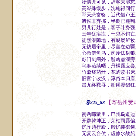
物情尤可见，辞客未能忘
高岑殊缓步，沈鲍得同行
举天悲富骆，近代惜卢王
诸侯非弃掷，半刺已翱翔
男儿行处是，客子斗身强
三年犹疟疾，一鬼不销亡
徒然潜隙地，有靦屡鲜妆
无钱居帝里，尽室在边疆
心微傍鱼鸟，肉瘦怯豺狼
彭门剑阁外，虢略鼎湖旁
乌麻蒸续晒，丹橘露应尝
竹斋烧药灶，花屿读书床
旧官宁改汉，淳俗本归唐
蚩尤终戮辱，胡羯漫猖狂
【寄岳州贾
卷225_88
衡岳啼猿里，巴州鸟道边
开辟乾坤正，荣枯雨露偏
忆昨趋行殿，殷忧捧御筵
无复云台仗，虚修水战船