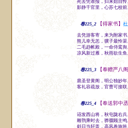
死去凭谁报，归来始自怜
影静千官里，心苏七校前
【得家书】
卷225_2
杜
去凭游客寄，来为附家书
熊儿幸无恙，骥子最怜渠
二毛趋帐殿，一命侍鸾舆
凉风新过雁，秋雨欲生鱼
【奉赠严八
卷225_3
扈圣登黄阁，明公独妙年
客礼容疏放，官曹可接联
【奉送郭中
卷225_4
诏发西山将，秋屯陇右兵
雕鹗乘时去，骅骝顾主鸣
斜日当轩盖，高风卷旆旌