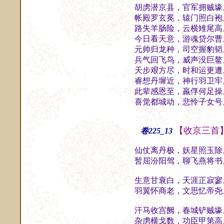
胡虏潜京县，官军拥贼壕
帐殿罗玄冕，辕门照白袍
路失羊肠险，云横雉尾高
今日看天意，游魂贷尔曹
元帅归龙种，司空握豹韬
兵气回飞鸟，威声没巨鳌
天步艰方尽，时和运更遭
睿想丹墀近，神行羽卫牢
此辈感恩至，羸俘何足操
喜觉都城动，悲怜子女号
【收京三首
卷225_13
仙仗离丹极，妖星照玉除
暂屈汾阳驾，聊飞燕将书
生意甘衰白，天涯正寂寥
羽翼怀商老，文思忆帝尧
汗马收宫阙，春城铲贼壕
杂虏横戈数，功臣甲第高