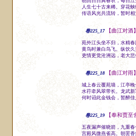
朝回日日典春衣，每日江
人生七十古来稀。穿花蛱
传语风光共流转，暂时相
【曲江对酒
卷225_17
苑外江头坐不归，水精春
黄鸟时兼白鸟飞。纵饮久
吏情更觉沧洲远，老大悲
【曲江对雨
卷225_18
城上春云覆苑墙，江亭晚
水荇牵风翠带长。龙武新
何时诏此金钱会，暂醉佳
【奉和贾至
卷225_19
五夜漏声催晓箭，九重春
宫殿风微燕雀高。朝罢香