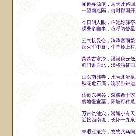
闻道寻源使，从天此路回
一望幽燕隔，何时郡国开
今日明人眼，临池好驿亭
稠叠多幽事，喧呼阅使星
云气接昆仑，涔涔塞雨繁
烟火军中幕，牛羊岭上村
萧萧古塞冷，漠漠秋云低
蓟门谁自北，汉将独征西
山头南郭寺，水号北流泉
秋花危石底，晚景卧钟边
传道东柯谷，深藏数十家
瘦地翻宜粟，阳坡可种瓜
万古仇池穴，潜通小有天
近接西南境，长怀十九泉
未暇泛沧海，悠悠兵马间