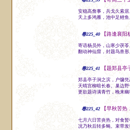
安稳高詹事，兵戈久索居
天上多鸿雁，池中足鲤鱼
【路逢襄阳
卷225_40
寄语杨员外，山寒少茯苓
翻动神仙窟，封题鸟兽形
【题郑县亭
卷225_41
郑县亭子涧之滨，户牖凭
天晴宫柳暗长春。巢边野
更欲题诗满青竹，晚来幽
【早秋苦热
卷225_42
七月六日苦炎热，对食暂
况乃秋后转多蝇。束带发