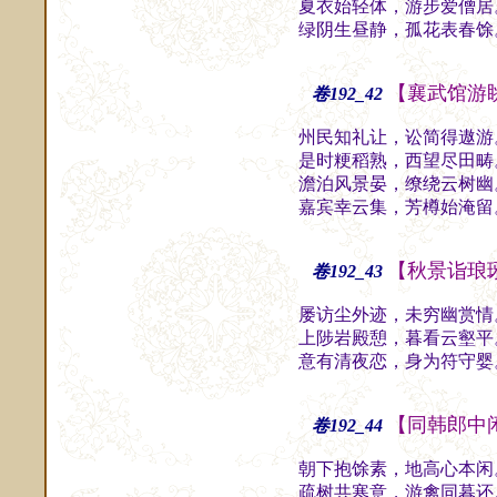
夏衣始轻体，游步爱僧居
绿阴生昼静，孤花表春馀
【襄武馆游
卷192_42
州民知礼让，讼简得遨游
是时粳稻熟，西望尽田畴
澹泊风景晏，缭绕云树幽
嘉宾幸云集，芳樽始淹留
【秋景诣琅
卷192_43
屡访尘外迹，未穷幽赏情
上陟岩殿憩，暮看云壑平
意有清夜恋，身为符守婴
【同韩郎中
卷192_44
朝下抱馀素，地高心本闲
疏树共寒意，游禽同暮还