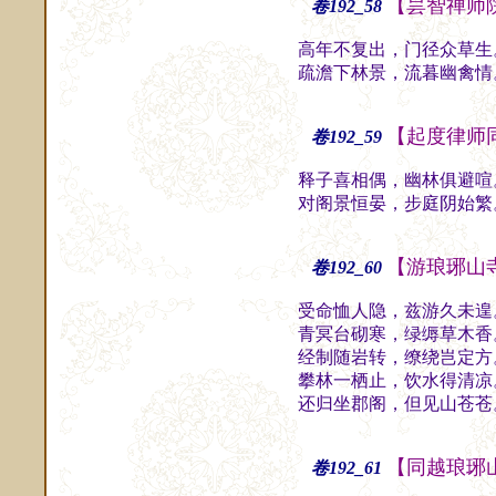
【昙智禅师
卷192_58
高年不复出，门径众草生
疏澹下林景，流暮幽禽情
【起度律师
卷192_59
释子喜相偶，幽林俱避喧
对阁景恒晏，步庭阴始繁
【游琅琊山
卷192_60
受命恤人隐，兹游久未遑
青冥台砌寒，绿缛草木香
经制随岩转，缭绕岂定方
攀林一栖止，饮水得清凉
还归坐郡阁，但见山苍苍
【同越琅琊
卷192_61