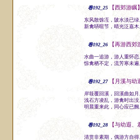
【西郊游瞩
卷192_25
东风散馀冱，陂水淡已绿
新禽哢暄节，晴光泛嘉木
【再游西郊
卷192_26
水曲一追游，游人重怀恋
惊禽栖不定，流芳寒未遍
【月溪与幼
卷192_27
岸筱覆回溪，回溪曲如月
浅石方凌乱，游禽时出没
明晨重来此，同心应已阙
【与幼遐、
卷192_28
清赏非素期，偶游方自得