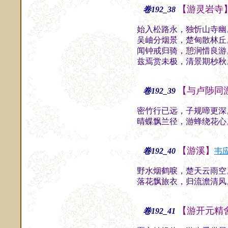
【游灵岩寺
卷192_38
始入松路永，独忻山寺幽
吴岫分烟景，楚甸散林丘
闻钟戒归骑，憩涧惜良游
兹焉赏未极，清景期杪秋
【与卢陟同
卷192_39
密竹行已远，子规啼更深
晴蝶飘兰径，游蜂绕花心
【游溪】
卷192_40
韦
野水烟鹤唳，楚天云雨空
落花飘旅衣，归流澹清风
【游开元精
卷192_41