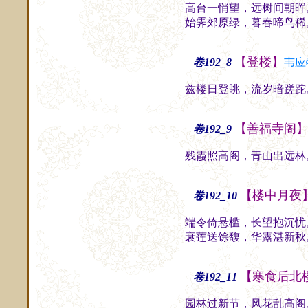
高台一悄望，远树间朝晖
始霁郊原绿，暮春啼鸟稀
【登楼】
卷192_8
韦应
兹楼日登眺，流岁暗蹉跎
【善福寺阁
卷192_9
残霞照高阁，青山出远林
【楼中月夜
卷192_10
端令倚悬槛，长望抱沉忧
衰莲送馀馥，华露湛新秋
【寒食后北
卷192_11
园林过新节，风花乱高阁