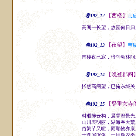
【西楼】
卷192_12
韦
高阁一长望，故园何日归
【夜望】
卷192_13
韦
南楼夜已寂，暗鸟动林间
【晚登郡阁
卷192_14
怅然高阁望，已掩东城关
【登重玄寺
卷192_15
时暇陟云构，晨霁澄景光
山川表明丽，湖海吞大荒
俗繁节又暄，雨顺物亦康
于兹省氓俗，一用劝农桑