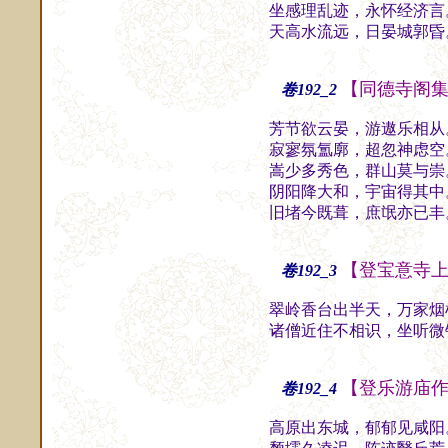
坐感理乱迹，永怀经济言
天高水流远，日晏城郭昏
【同德寺阁
卷192_2
芳节欲云晏，游遨乐相从
寂寥氛氲廓，超忽神虑空
嵩少多秀色，群山莫与崇
阴阳降大和，宇宙得其中
旧堵今既葺，庶氓亦已丰
【登宝意寺
卷192_3
翠岭香台出半天，万家烟
诸僧近住不相识，坐听微
【登乐游庙
卷192_4
高原出东城，郁郁见咸阳