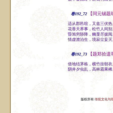
【同元锡题
卷192_72
适从郡邑喧，又兹三伏热
花香天界事，松竹人间别
昏旭穷陟降，幽显尽披阅
情虚澹泊生，境寂尘妄灭
【题郑拾遗
卷192_73
借地结茅栋，横竹挂朝衣
阴井夕虫乱，高林霜果稀
版权所有
传统文化与