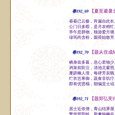
【夏至避暑
卷192_69
昼晷已云极，宵漏自此长
公门日多暇，是月农稍忙
亭午息群物，独游爱方塘
绿筠尚含粉，圆荷始散芳
【题从侄成
卷192_70
栖身齿多暮，息心君独少
冽泉前阶注，清池北窗照
屡跻幽人境，每肆芳辰眺
纻衣岂寒御，蔬食非饥疗
郡有优贤榻，朝编贡士诏
【题郑弘宪
卷192_71
居士近依僧，青山结茅屋
繁华冒阳岭，新禽响幽谷