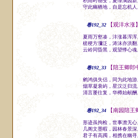
积雨时物变，夏绿满园新
守此幽栖地，自是忘机人
【观沣水涨
卷192_32
夏雨万壑凑，沣涨暮浑浑
槎梗方瀰泛，涛沫亦洪翻
云岭同昏黑，观望悸心魂
【陪王卿郎
卷192_33
鹓鸿俱失侣，同为此地游
烟草凝衰屿，星汉泛归流
清言屡往复，华樽始献酬
【南园陪王
卷192_34
形迹虽拘检，世事澹无心
几阁文墨暇，园林春景深
君子有高躅，相携在幽寻