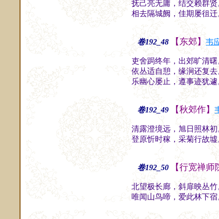
抚己亮无庸，结交赖群贤
相去隔城阙，佳期屡徂迁
【东郊】
卷192_48
韦
吏舍跼终年，出郊旷清曙
依丛适自憩，缘涧还复去
乐幽心屡止，遵事迹犹遽
【秋郊作】
卷192_49
清露澄境远，旭日照林初
登原忻时稼，采菊行故墟
【行宽禅师
卷192_50
北望极长廊，斜扉映丛竹
唯闻山鸟啼，爱此林下宿