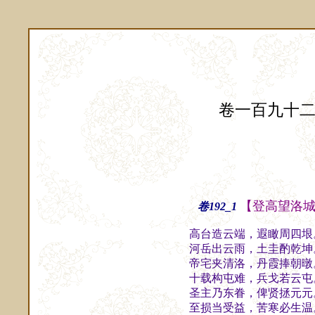
卷一百九十
【登高望洛
卷192_1
高台造云端，遐瞰周四垠
河岳出云雨，土圭酌乾坤
帝宅夹清洛，丹霞捧朝暾
十载构屯难，兵戈若云屯
圣主乃东眷，俾贤拯元元
至损当受益，苦寒必生温