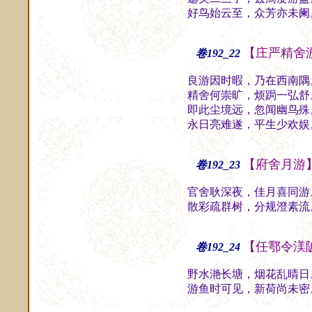
好鸟始云至，众芳亦未阑
【庄严精舍
卷192_22
良游因时暇，乃在西南隅
精舍何崇旷，烦跼一弘舒
即此尘境远，忽闻幽鸟殊
永日亮难遂，平生少欢娱
【府舍月游
卷192_23
官舍耿深夜，佳月喜同游
散彩疏群树，分规澄素流
【任鄠令渼
卷192_24
野水滟长塘，烟花乱晴日
游鱼时可见，新荷尚未密