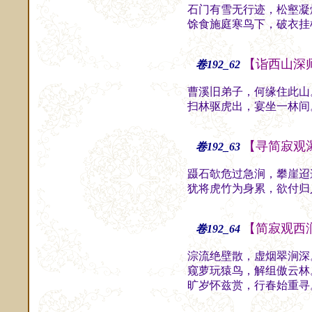
石门有雪无行迹，松壑凝
馀食施庭寒鸟下，破衣挂
【诣西山深
卷192_62
曹溪旧弟子，何缘住此山
扫林驱虎出，宴坐一林间
【寻简寂观
卷192_63
蹑石欹危过急涧，攀崖迢
犹将虎竹为身累，欲付归
【简寂观西
卷192_64
淙流绝壁散，虚烟翠涧深
窥萝玩猿鸟，解组傲云林
旷岁怀兹赏，行春始重寻