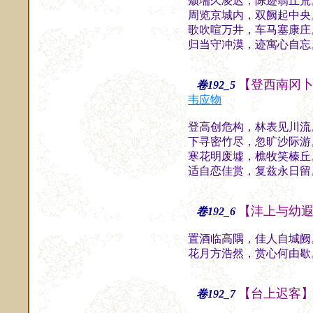
颓壖久凌迟，陈迹翳丘荒
周览京城内，双阙起中央
歌吹喧万井，车马塞康庄
归当守冲漠，迹寓心自忘
【登西南冈
卷192_5
韦应物
登高创危构，林表见川流
下寻密竹尽，忽旷沙际游
寒花明废墟，樵牧笑榛丘
适自恋佳赏，复兹永日留
【沣上与幼
卷192_6
置酒临高隅，佳人自城阙
花月方浩然，赏心何由歇
【台上迟客
卷192_7