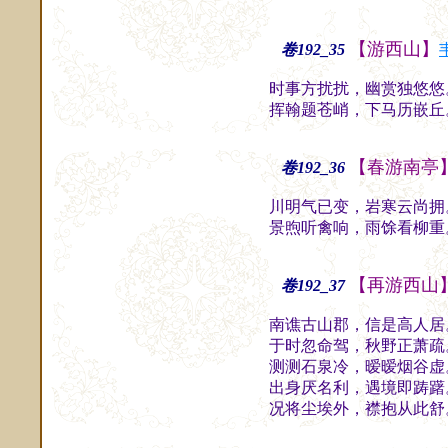
【游西山】
卷192_35
时事方扰扰，幽赏独悠悠
挥翰题苍峭，下马历嵌丘
【春游南亭
卷192_36
川明气已变，岩寒云尚拥
景煦听禽响，雨馀看柳重
【再游西山
卷192_37
南谯古山郡，信是高人居
于时忽命驾，秋野正萧疏
测测石泉冷，暧暧烟谷虚
出身厌名利，遇境即踌躇
况将尘埃外，襟抱从此舒