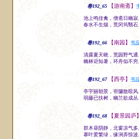
【游南斋】
卷192_65
池上鸣佳禽，僧斋日幽寂
春水不生烟，荒冈筠翳石
【南园】
卷192_66
韦
清露夏天晓，荒园野气通
幽林讵知暑，环舟似不穷
【西亭】
卷192_67
韦
亭宇丽朝景，帘牖散暄风
弱藤已扶树，幽兰欲成丛
【夏景园庐
卷192_68
群木昼阴静，北窗凉气多
搴叶爱繁绿，缘涧弄惊波