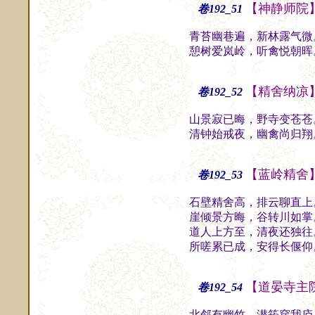
【神静师院
卷192_51
青苔幽巷遍，新林露气微
憩树爱岚岭，听禽悦朝晖
【精舍纳凉
卷192_52
山景寂已晦，野寺变苍苍
清钟始戒夜，幽禽尚归翔
【蓝岭精舍
卷192_53
石壁精舍高，排云聊直上
崖倾景方晦，谷转川如掌
道人上方至，清夜还独往
所嗟累已成，安得长偃仰
【道晏寺主
卷192_54
北邻有幽竹，潜筠穿我庐