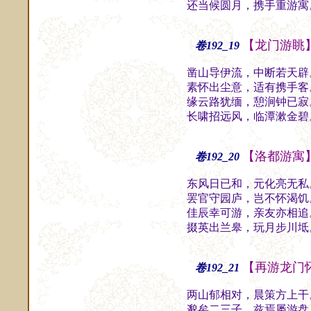
还当候圆月，携手重游寓
【龙门游眺
卷192_19
凿山导伊流，中断若天辟
素怀出尘意，适有携手客
缘云路犹缅，憩涧钟已寂
长啸招远风，临潭漱金碧
【洛都游寓
卷192_20
东风日已和，元化亮无私
罢官守园庐，岂不怀渴饥
佳辰幸可游，亲友亦相追
掇英出兰皋，玩月步川坻
【再游龙门
卷192_21
两山郁相对，晨策方上干
邈矣二三子，兹焉屡游盘