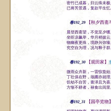
密竹已成暮，归云殊未极
已将芳景遇，复款平生忆
【秋夕西斋
卷192_29
晨登西斋望，不觉至夕曛
坐听凉飙举，华月稍披云
物幽夜更殊，境静兴弥臻
究空自为理，况与释子群
【观田家】
卷192_30
微雨众卉新，一雷惊蛰始
丁壮俱在野，场圃亦就理
饥劬不自苦，膏泽且为喜
方惭不耕者，禄食出闾里
【园亭览物
卷192_31