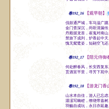
【观早朝】
卷192_16
伐鼓通严城，车马溢广躔
金门杳深沉，尚听清漏传
丹殿据龙首，崔嵬对南山
禁旅下成列，炉香起中天
愧无鸳鹭姿，短翮空飞还
【陪元侍御
卷192_17
何处醉春风，长安西复东
贳酒宣平里，寻芳下苑中
【游龙门香
卷192_18
山水本自佳，游人已忘虑
潺湲写幽磴，缭绕带嘉树
羽觞自成玩，永日亦延趣