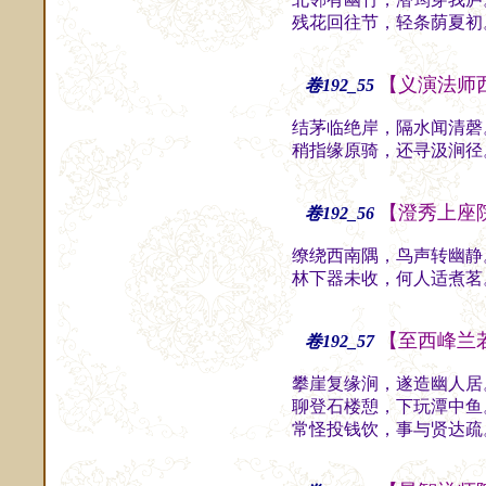
残花回往节，轻条荫夏初
【义演法师
卷192_55
结茅临绝岸，隔水闻清磬
稍指缘原骑，还寻汲涧径
【澄秀上座
卷192_56
缭绕西南隅，鸟声转幽静
林下器未收，何人适煮茗
【至西峰兰
卷192_57
攀崖复缘涧，遂造幽人居
聊登石楼憩，下玩潭中鱼
常怪投钱饮，事与贤达疏