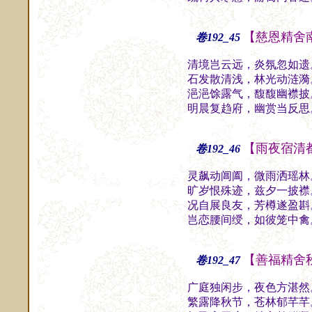
【慈恩精舍
卷192_45
清境岂云远，炎氛忽如遗
石发散清浅，林光动涟漪
浥浥馀露气，馥馥幽襟披
明晨复趋府，幽赏当反思
【雨夜宿清
卷192_46
灵飙动阊阖，微雨洒瑶林
旷岁恨殊迹，兹夕一披襟
况自展良友，芳樽遂盈斟
岂恋腰间绶，如彼笼中禽
【善福精舍
卷192_47
广庭独闲步，夜色方湛然
繁露降秋节，苍林郁芊芊