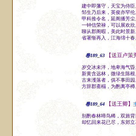
建中即藩守，天宝为侍臣
邹生乃后来，英俊亦罕伦
甲科推令名，延阁播芳尘
一钟信荣禄，可以展欢欣
聊从郡阁暇，美此时景新
省署惭再入，江海绵十春
【送豆卢策
卷189_63
岁交冰未泮，地卑海气昏
新黄含远林，微绿生陈根
古来濩落者，俱不事田园
方辞郡斋榻，为酌离亭樽
【送王卿】
卷189_64
别酌春林啼鸟稀，双旌背
却忆回来花已尽，东郊立