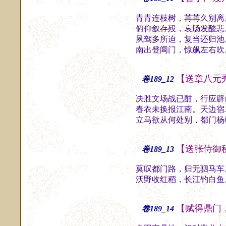
青青连枝树，苒苒久别离
俯仰叙存殁，哀肠发酸悲
夙驾多所迫，复当还归池
南出登阊门，惊飙左右吹
【送章八元
卷189_12
决胜文场战已酣，行应辟
春衣未换报江南。天边宿
立马欲从何处别，都门杨
【送张侍御
卷189_13
莫叹都门路，归无驷马车
沃野收红稻，长江钓白鱼
【赋得鼎门
卷189_14