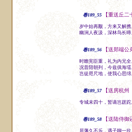
【重送丘二
卷189_55
岁中始再觏，方来又解携
幽涧人夜汲，深林鸟长啼
【送郑端公
卷189_56
时瞻宪臣重，礼为内兄全
况昔陪朝列，今兹俱海壖
岂徒咫尺地，使我心思绵
【送房杭州
卷189_57
专城未四十，暂谪岂蹉跎
【送陆侍御
卷189_58
居藩久不乐，遇子聊一欣