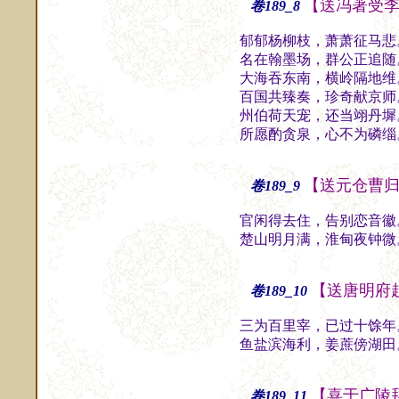
【送冯著受
卷189_8
郁郁杨柳枝，萧萧征马悲
名在翰墨场，群公正追随
大海吞东南，横岭隔地维
百国共臻奏，珍奇献京师
州伯荷天宠，还当翊丹墀
所愿酌贪泉，心不为磷缁
【送元仓曹
卷189_9
官闲得去住，告别恋音徽
楚山明月满，淮甸夜钟微
【送唐明府
卷189_10
三为百里宰，已过十馀年
鱼盐滨海利，姜蔗傍湖田
【喜于广陵
卷189_11