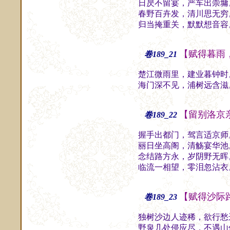
日昃不留宴，严车出崇墉
春野百卉发，清川思无穷
归当掩重关，默默想音容
【赋得暮雨
卷189_21
楚江微雨里，建业暮钟时
海门深不见，浦树远含滋
【留别洛京
卷189_22
握手出都门，驾言适京师
丽日坐高阁，清觞宴华池
念结路方永，岁阴野无晖
临流一相望，零泪忽沾衣
【赋得沙际
卷189_23
独树沙边人迹稀，欲行愁
野泉几处侵应尽，不遇山