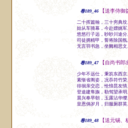
【送李侍御
卷189_46
二十挥篇翰，三十穷典坟
始从车骑幕，今赴嫖姚军
悠悠行子远，眇眇川途分
司徒拥精甲，誓将除国氛
无言羽书急，坐阙相思文
【自尚书郎
卷189_47
少年不远仕，秉笏东西京
素惭省阁姿，况忝符竹荣
徘徊亲交恋，怆悢昆友情
登途建隼旟，勒驾望承明
晨兴奉早朝，玉露沾华缨
皇恩倘岁月，归服厕群英
【送元锡、
卷189_48