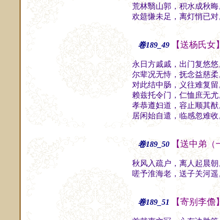
荒林翳山郭，积水成秋晦
欢筵慊未足，离灯悄已对
【送杨氏女
卷189_49
永日方戚戚，出门复悠悠
尔辈况无恃，抚念益慈柔
对此结中肠，义往难复留
赖兹托令门，仁恤庶无尤
孝恭遵妇道，容止顺其猷
居闲始自遣，临感忽难收
【送中弟（
卷189_50
秋风入疏户，离人起晨朝
嗟予淮海老，送子关河遥
【寄别李儋
卷189_51