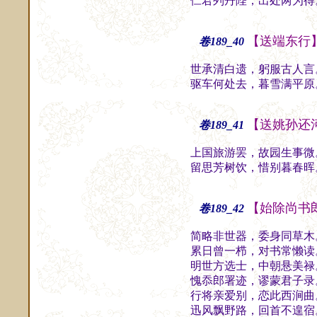
伫君列丹陛，出处两为得
【送端东行
卷189_40
世承清白遗，躬服古人言
驱车何处去，暮雪满平原
【送姚孙还
卷189_41
上国旅游罢，故园生事微
留思芳树饮，惜别暮春晖
【始除尚书
卷189_42
简略非世器，委身同草木
累日曾一栉，对书常懒读
明世方选士，中朝悬美禄
愧忝郎署迹，谬蒙君子录
行将亲爱别，恋此西涧曲
迅风飘野路，回首不遑宿