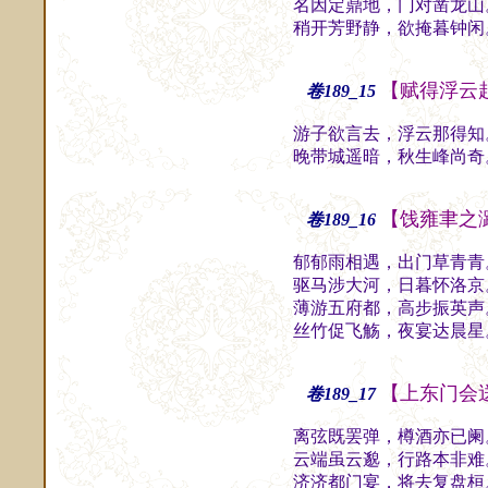
名因定鼎地，门对凿龙山
稍开芳野静，欲掩暮钟闲
【赋得浮云
卷189_15
游子欲言去，浮云那得知
晚带城遥暗，秋生峰尚奇
【饯雍聿之
卷189_16
郁郁雨相遇，出门草青青
驱马涉大河，日暮怀洛京
薄游五府都，高步振英声
丝竹促飞觞，夜宴达晨星
【上东门会
卷189_17
离弦既罢弹，樽酒亦已阑
云端虽云邈，行路本非难
济济都门宴，将去复盘桓