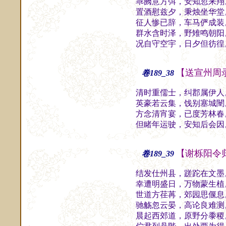
乖阙意方弭，安知忽来翔
置酒慰兹夕，秉烛坐华堂
征人惨已辞，车马俨成装
群水含时泽，野雉鸣朝阳
况自守空宇，日夕但彷徨
【送宣州周
卷189_38
清时重儒士，纠郡属伊人
英豪若云集，饯别塞城闉
方念清宵宴，已度芳林春
但睹年运驶，安知后会因
【谢栎阳令
卷189_39
结发仕州县，蹉跎在文墨
幸遭明盛日，万物蒙生植
世道方荏苒，郊园思偃息
驰觞忽云晏，高论良难测
晨起西郊道，原野分黍稷