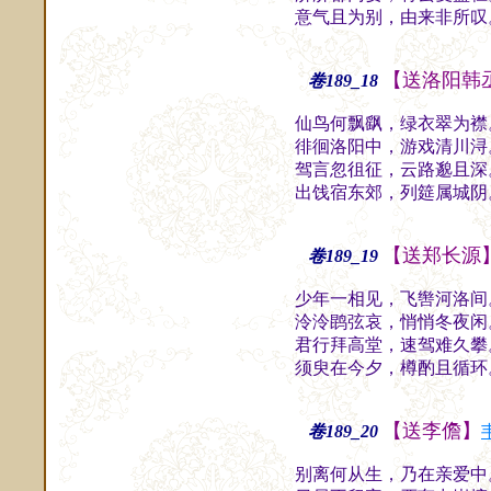
意气且为别，由来非所叹
【送洛阳韩
卷189_18
仙鸟何飘飖，绿衣翠为襟
徘徊洛阳中，游戏清川浔
驾言忽徂征，云路邈且深
出饯宿东郊，列筵属城阴
【送郑长源
卷189_19
少年一相见，飞辔河洛间
泠泠鹍弦哀，悄悄冬夜闲
君行拜高堂，速驾难久攀
须臾在今夕，樽酌且循环
【送李儋】
卷189_20
别离何从生，乃在亲爱中