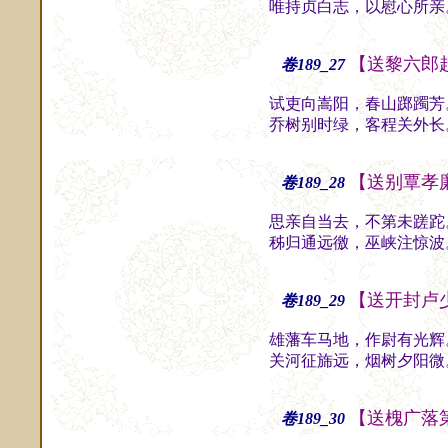
唯持贞白志，以慰心所亲
【送黎六郎
卷189_27
试吏向嵩阳，春山踯躅芳
乔树别时绿，客程关外长
【送别覃孝
卷189_28
思亲自当去，不第未蹉跎
秭归通远徼，巫峡注惊波
【送开封卢
卷189_29
雄藩车马地，作尉有光辉
关河征旆远，烟树夕阳微
【送槐广落
卷189_30