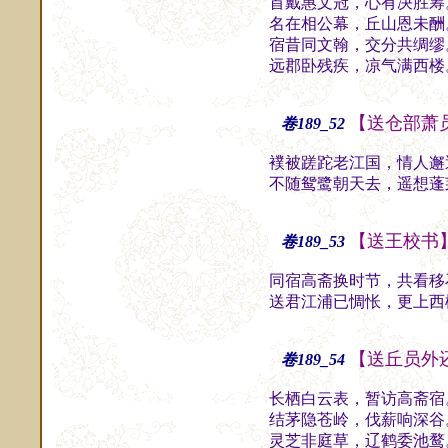
首戴惠文冠，心有决胜筹
名在相公幕，丘山恩未酬
宿昔同文翰，交分共绸缪
远郡卧残疾，凉气满西楼
【送仓部萧
卷189_52
襆被蹉跎老江国，情人邂
不随鸳鹭朝天去，遥想蓬
【送王校书
卷189_53
同宿高斋换时节，共看移
送君江浦已惆怅，更上西
【送丘员外
卷189_54
长栖白云表，暂访高斋宿
结茅隐苍岭，伐薪响深谷
灵芝非庭草，辽鹤委池鹜