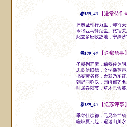
【送常侍御
卷189_43
归奏圣朝行万里，却衔天
今将匹马静烟尘。旅宿关
此去多应收故地，宁辞沙
【送郗詹事
卷189_44
圣朝列群彦，穆穆佐休明
忠良信旧德，文学播英声
书奏蒙省察，命驾乃东征
朝野同称叹，园绮郁齐名
时属春阳节，草木已含英
【送苏评事
卷189_45
季弟仕谯都，元兄坐兰省
嵯峨夏云起，迢递山川永