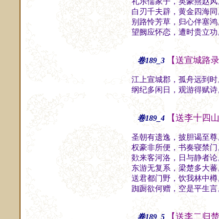
礼乐儒家子，英豪燕赵风
白刃千夫辟，黄金四海同
别路怜芳草，归心伴塞鸿
望阙应怀恋，遭时贵立功
【送宣城路
卷189_3
江上宣城郡，孤舟远到时
纲纪多闲日，观游得赋诗
【送李十四
卷189_4
圣朝有遗逸，披胆谒至尊
权豪非所便，书奏寝禁门
欻来客河洛，日与静者论
东游无复系，梁楚多大蕃
送君都门野，饮我林中樽
踟蹰欲何赠，空是平生言
【送李二归
卷189_5