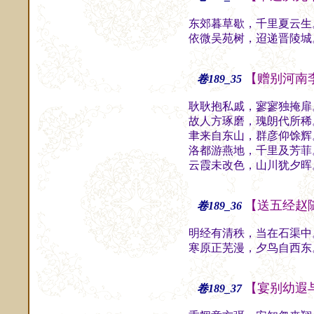
东郊暮草歇，千里夏云生
依微吴苑树，迢递晋陵城
【赠别河南
卷189_35
耿耿抱私戚，寥寥独掩扉
故人方琢磨，瑰朗代所稀
聿来自东山，群彦仰馀辉
洛都游燕地，千里及芳菲
云霞未改色，山川犹夕晖
【送五经赵
卷189_36
明经有清秩，当在石渠中
寒原正芜漫，夕鸟自西东
【宴别幼遐
卷189_37