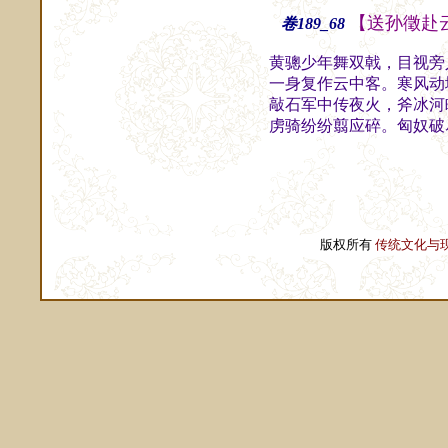
【送孙徵赴
卷189_68
黄骢少年舞双戟，目视旁
一身复作云中客。寒风动
敲石军中传夜火，斧冰河
虏骑纷纷翦应碎。匈奴破
版权所有
传统文化与