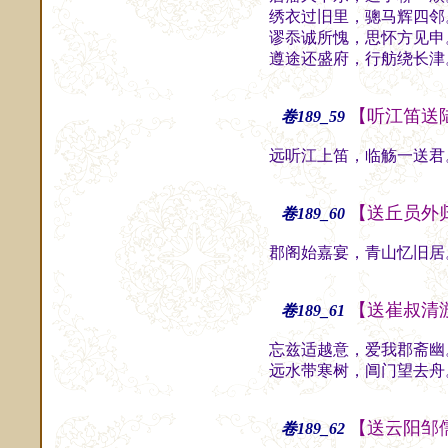
绣衣过旧里，骢马辉四邻
谬忝诚所愧，思怀方见申
遵途还盛府，行舫绕长津
【听江笛送
卷189_59
远听江上笛，临觞一送君
【送丘员外
卷189_60
郡阁始嘉宴，青山忆旧居
【送崔叔清
卷189_61
忘兹适越意，爱我郡斋幽
远水带寒树，阊门望去舟
【送云阳邹
卷189_62