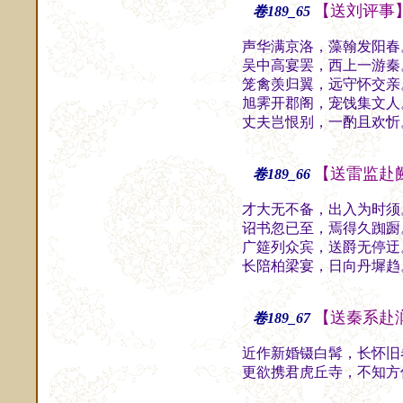
【送刘评事
卷189_65
声华满京洛，藻翰发阳春
吴中高宴罢，西上一游秦
笼禽羡归翼，远守怀交亲
旭霁开郡阁，宠饯集文人
丈夫岂恨别，一酌且欢忻
【送雷监赴
卷189_66
才大无不备，出入为时须
诏书忽已至，焉得久踟蹰
广筵列众宾，送爵无停迂
长陪柏梁宴，日向丹墀趋
【送秦系赴
卷189_67
近作新婚镊白髯，长怀旧
更欲携君虎丘寺，不知方