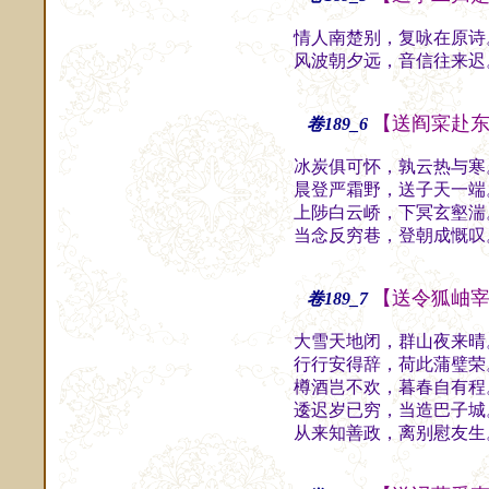
情人南楚别，复咏在原诗
风波朝夕远，音信往来迟
【送阎寀赴
卷189_6
冰炭俱可怀，孰云热与寒
晨登严霜野，送子天一端
上陟白云峤，下冥玄壑湍
当念反穷巷，登朝成慨叹
【送令狐岫
卷189_7
大雪天地闭，群山夜来晴
行行安得辞，荷此蒲璧荣
樽酒岂不欢，暮春自有程
逶迟岁已穷，当造巴子城
从来知善政，离别慰友生