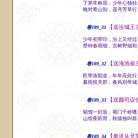
下第常称屈，少年心独轻
晚对青山别，遥寻芳草行
【送汾城王
卷189_31
少年初带印，汾上又经过
禁钟春雨细，宫树野烟和
【送渑池崔
卷189_32
邑带洛阳道，年年应此行
暮雨投关郡，春风别帝城
【送颜司议
卷189_33
轺驾一封急，蜀门千岭曛
山馆夜听雨，秋猿独叫群
【奉送从兄
卷189_34