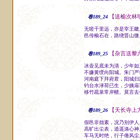
【送榆次林
卷189_24
无嗟千里远，亦是宰王畿
邑传榆石在，路绕晋山微
【杂言送黎
卷189_25
冰壶见底未为清，少年如
不嫌黄绶向阳城。朱门严
河南庭下拜府君，阳城归
钓台水渌荷已生，少姨庙
移竹疏泉常岸帻。莫言去
【天长寺上
卷189_26
假邑非拙素，况乃别伊人
高旷出尘表，逍遥涤心神
车马无时绝，行子倦风尘