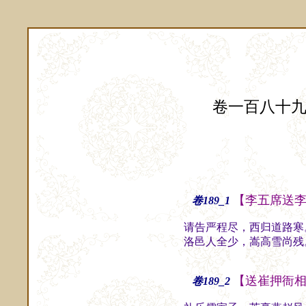
卷一百八十
【李五席送
卷189_1
请告严程尽，西归道路寒
洛邑人全少，嵩高雪尚残
【送崔押衙
卷189_2