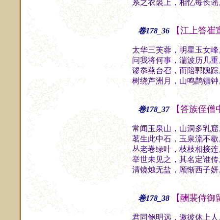
系之衣裘上，相忆每长谣
【江上答崔
卷178_36
太华三芙蓉，明星玉女峰
问我将何事，湍波历几重
谬忝燕台召，而陪郭隗踪
树绕芦洲月，山鸣鹊镇钟
【答族侄僧
卷178_37
常闻玉泉山，山洞多乳窟
茗生此中石，玉泉流不歇
丛老卷绿叶，枝枝相接连
举世未见之，其名定谁传
清镜烛无盐，顾惭西子妍
【酬裴侍御
卷178_38
君同鲍明远，邀彼休上人