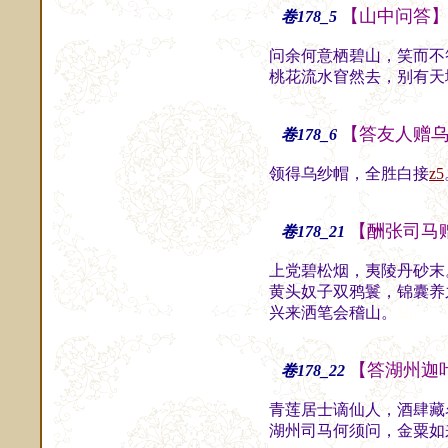
【山中问答
卷178_5
问余何意栖碧山，笑而不
桃花流水窅然去，别有天
【答友人赠
卷178_6
领得乌纱帽，全胜白接
z5
【酬张司马
卷178_21
上党碧松烟，夷陵丹砂末
黄头奴子双鸦鬟，锦囊养
兴来洒笔会稽山。
知
【答湖州迦
卷178_22
青莲居士谪仙人，酒肆藏
湖州司马何须问，金粟如