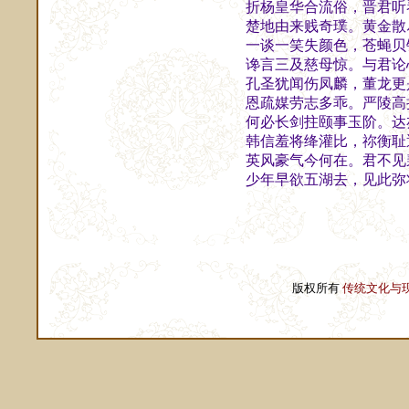
折杨皇华合流俗，晋君听
楚地由来贱奇璞。黄金散
一谈一笑失颜色，苍蝇贝
谗言三及慈母惊。与君论
孔圣犹闻伤凤麟，董龙更
恩疏媒劳志多乖。严陵高
何必长剑拄颐事玉阶。达
韩信羞将绛灌比，祢衡耻
英风豪气今何在。君不见
少年早欲五湖去，见此弥
版权所有
传统文化与