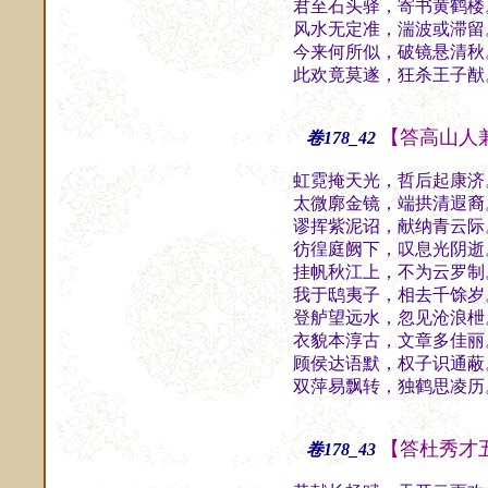
君至石头驿，寄书黄鹤楼
风水无定准，湍波或滞留
今来何所似，破镜悬清秋
此欢竟莫遂，狂杀王子猷
【答高山人
卷178_42
虹霓掩天光，哲后起康济
太微廓金镜，端拱清遐裔
谬挥紫泥诏，献纳青云际
彷徨庭阙下，叹息光阴逝
挂帆秋江上，不为云罗制
我于鸱夷子，相去千馀岁
登舻望远水，忽见沧浪枻
衣貌本淳古，文章多佳丽
顾侯达语默，权子识通蔽
双萍易飘转，独鹤思凌历
【答杜秀才
卷178_43