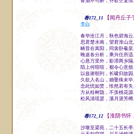
鲁酒不可醉，齐歌空复情
【闻丹丘子
卷172_11
李白
春华沧江月，秋色碧海云
思君楚水南，望君淮山北
畴昔在嵩阳，同衾卧羲皇
晚途各分析，乘兴任所适
心悬万里外，影滞两乡隔
陌上何喧喧，都令心意烦
以兹谢朝列，长啸归故园
久欲入名山，婚娶殊未毕
念此忧如焚，怅然若有失
方从桂树隐，不羡桃花源
松风清瑶瑟，溪月湛芳樽
【淮阴书怀
卷172_12
沙墩至梁苑，二十五长亭
云天扫空碧，川岳涵馀清