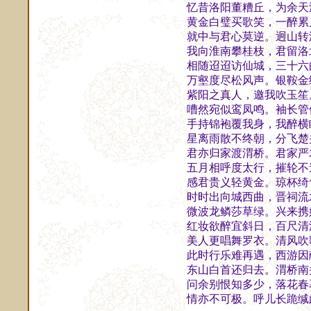
忆昔洛阳董糟丘，为余天
黄金白璧买歌笑，一醉累
就中与君心莫逆。迥山转
我向淮南攀桂枝，君留洛
相随迢迢访仙城，三十六
万壑度尽松风声。银鞍金
紫阳之真人，邀我吹玉笙
嘈然宛似鸾凤鸣。袖长管
手持锦袍覆我身，我醉横
星离雨散不终朝，分飞楚
君亦归家渡渭桥。君家严
五月相呼度太行，摧轮不
感君贵义轻黄金。琼杯绮
时时出向城西曲，晋祠流
微波龙鳞莎草绿。兴来携
红妆欲醉宜斜日，百尺清
美人更唱舞罗衣。清风吹
此时行乐难再遇，西游因
东山白首还归去。渭桥南
问余别恨知多少，落花春
情亦不可极。呼儿长跪缄