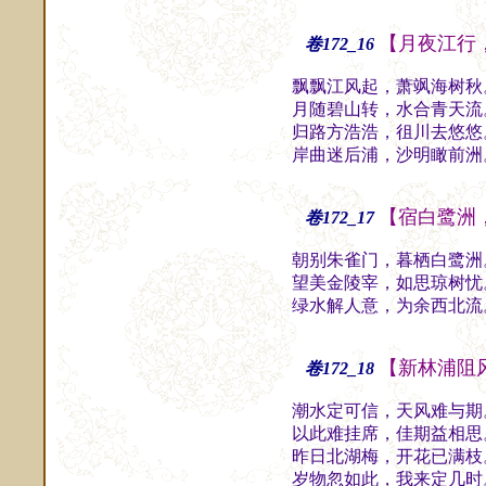
【月夜江行
卷172_16
飘飘江风起，萧飒海树秋
月随碧山转，水合青天流
归路方浩浩，徂川去悠悠
岸曲迷后浦，沙明瞰前洲
【宿白鹭洲
卷172_17
朝别朱雀门，暮栖白鹭洲
望美金陵宰，如思琼树忧
绿水解人意，为余西北流
【新林浦阻
卷172_18
潮水定可信，天风难与期
以此难挂席，佳期益相思
昨日北湖梅，开花已满枝
岁物忽如此，我来定几时