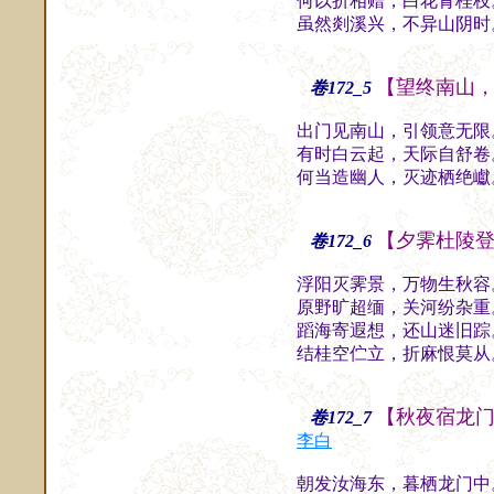
何以折相赠，白花青桂枝
虽然剡溪兴，不异山阴时
【望终南山
卷172_5
出门见南山，引领意无限
有时白云起，天际自舒卷
何当造幽人，灭迹栖绝巘
【夕霁杜陵
卷172_6
浮阳灭霁景，万物生秋容
原野旷超缅，关河纷杂重
蹈海寄遐想，还山迷旧踪
结桂空伫立，折麻恨莫从
【秋夜宿龙
卷172_7
李白
朝发汝海东，暮栖龙门中