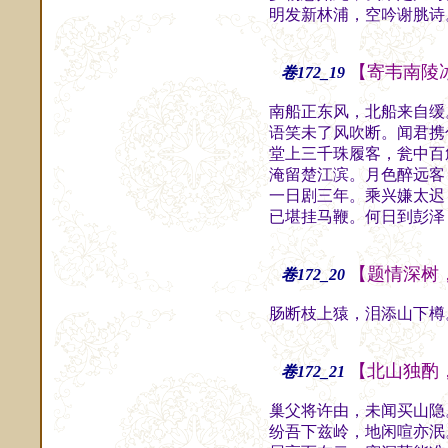
明发新林浦，空吟谢脁诗
【寄韦南陵
卷172_19
南船正东风，北船来自缓
语笑未了风吹断。闻君携
堂上三千珠履客，瓮中百
淹留楚江滨。月色醉远客
一日剧三年。乘兴嫌太迟
已堪挂马鞭。何日到彭泽
【题情深树
卷172_20
肠断枝上猿，泪添山下樽
【北山独酌
卷172_21
巢父将许由，未闻买山隐
纷吾下兹岭，地闲喧亦泯