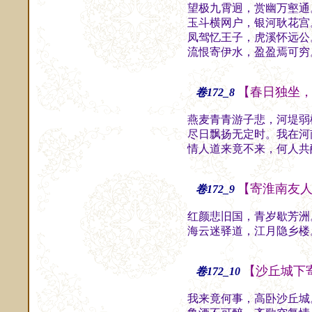
望极九霄迥，赏幽万壑通
玉斗横网户，银河耿花宫
凤驾忆王子，虎溪怀远公
流恨寄伊水，盈盈焉可穷
【春日独坐
卷172_8
燕麦青青游子悲，河堤弱
尽日飘扬无定时。我在河
情人道来竟不来，何人共
【寄淮南友
卷172_9
红颜悲旧国，青岁歇芳洲
海云迷驿道，江月隐乡楼
【沙丘城下
卷172_10
我来竟何事，高卧沙丘城