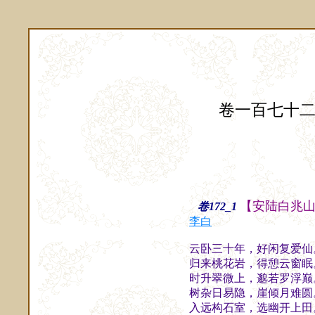
卷一百七十
【安陆白兆
卷172_1
李白
云卧三十年，好闲复爱仙
归来桃花岩，得憩云窗眠
时升翠微上，邈若罗浮巅
树杂日易隐，崖倾月难圆
入远构石室，选幽开上田