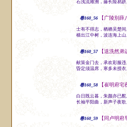
石浅流难溯，藤长险易跻
【广陵别薛
卷160_56
士有不得志，栖栖吴楚间
樯出江中树，波连海上山
【送洗然弟
卷160_57
献策金门去，承欢彩服违
昏定须温席，寒多未授衣
【崔明府宅
卷160_58
白日既云暮，朱颜亦已酡
长袖平阳曲，新声子夜歌
【同卢明府
卷160_59