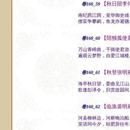
【秋日陪李
卷160_59
南纪西江阔，皇华御史雄
僚寀争攀鹢，鱼龙亦避骢
【陪独孤使
卷160_60
万山青嶂曲，千骑使君游
遍观云梦野，自爱江城楼
【秋登张明
卷160_61
海亭秋日望，委曲见江山
歌逢彭泽令，归赏故园间
【临涣裴明
卷160_62
河县柳林边，河桥晚泊船
笑语同今夕，轻肥异往年