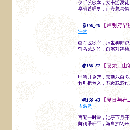
侧听弦歌宰，文书游夏徒
华省曾联事，仙舟复与俱
【卢明府早
卷160_60
浩然
邑有弦歌宰，翔鸾狎野鸥
郁岛藏深竹，前溪对舞楼
【宴荣二山
卷160_61
甲第开金穴，荣期乐自多
竹引携琴入，花邀载酒过
【夏日与崔
卷160_43
孟浩然
言避一时暑，池亭五月开
舞鹤乘轩至，游鱼拥钓来