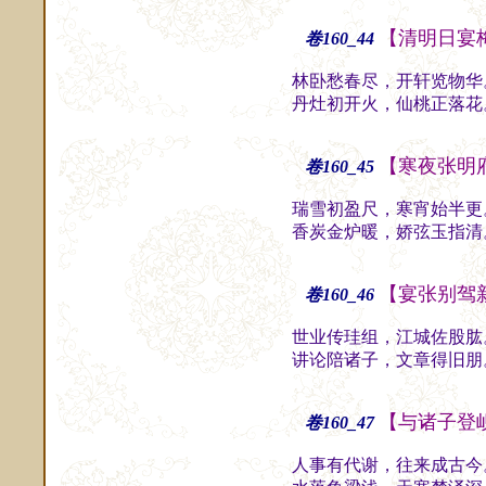
【清明日宴
卷160_44
林卧愁春尽，开轩览物华
丹灶初开火，仙桃正落花
【寒夜张明
卷160_45
瑞雪初盈尺，寒宵始半更
香炭金炉暖，娇弦玉指清
【宴张别驾
卷160_46
世业传珪组，江城佐股肱
讲论陪诸子，文章得旧朋
【与诸子登
卷160_47
人事有代谢，往来成古今