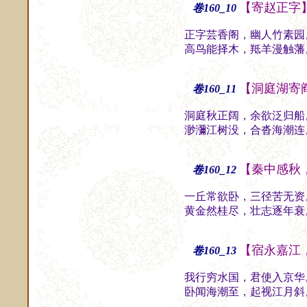
【寄赵正字
卷160_10
正字芸香阁，幽人竹素园
高鸟能择木，羝羊漫触藩
【洞庭湖寄
卷160_11
洞庭秋正阔，余欲泛归船
渺瀰江树没，合沓海潮连
【秦中感秋
卷160_12
一丘常欲卧，三径苦无资
黄金然桂尽，壮志逐年衰
【宿永嘉江
卷160_13
我行穷水国，君使入京华
卧闻海潮至，起视江月斜