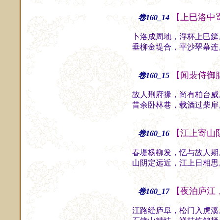
【上巳洛中
卷160_14
卜洛成周地，浮杯上巳筵
垂柳金堤合，平沙翠幕连
【闻裴侍御
卷160_15
故人荆府掾，尚有柏台威
昔余卧林巷，载酒过柴扉
【江上寄山
卷160_16
春堤杨柳发，忆与故人期
山阴定远近，江上日相思
【夜泊庐江
卷160_17
江路经庐阜，松门入虎溪