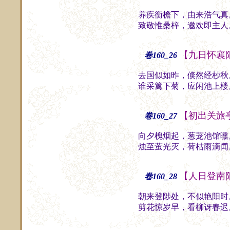
养疾衡檐下，由来浩气真
致敬惟桑梓，邀欢即主人
【九日怀襄
卷160_26
去国似如昨，倏然经杪秋
谁采篱下菊，应闲池上楼
【初出关旅
卷160_27
向夕槐烟起，葱茏池馆曛
烛至萤光灭，荷枯雨滴闻
【人日登南
卷160_28
朝来登陟处，不似艳阳时
剪花惊岁早，看柳讶春迟