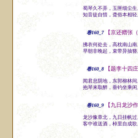
蜀琴久不弄，玉匣细尘生
知音徒自惜，聋俗本相轻
【京还赠张
卷160_7
拂衣何处去，高枕南山南
早朝非晚起，束带异抽簪
【题李十四
卷160_8
闻君息阴地，东郭柳林间
抱琴来取醉，垂钓坐乘闲
【九日龙沙
卷160_9
龙沙豫章北，九日挂帆过
客中谁送酒，棹里自成歌