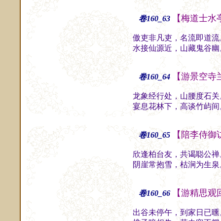
【梅道士水
卷160_63
傲吏非凡吏，名流即道流
水接仙源近，山藏鬼谷幽
【游景空寺
卷160_64
龙象经行处，山腰度石关
宴息花林下，高谈竹屿间
【陪李侍御
卷160_65
欣逢柏台友，共谒聪公禅
阴崖常抱雪，枯涧为生泉
【游精思观
卷160_66
出谷未停午，到家日已曛