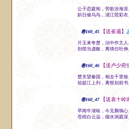
公子恋庭闱，劳歌涉海涯
斜日催乌鸟，清江照彩衣
【送崔遏】
卷160_45
片玉来夸楚，治中作主人
别馆当虚敞，离情任吐伸
【送卢少府
卷160_46
楚关望秦国，相去千里馀
祖筵江上列，离恨别前书
【送袁十岭
卷160_47
早闻牛渚咏，今见鶺鴒心
苍梧白云远，烟水洞庭深