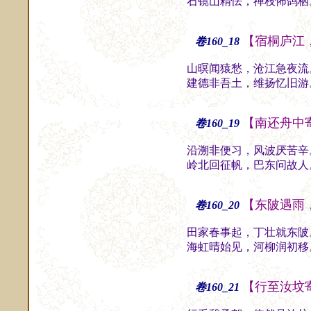
石镜山精怯，禅枝怖鸽栖
【宿桐庐江
卷160_18
山暝闻猿愁，沧江急夜流
建德非吾土，维扬忆旧游
【南还舟中
卷160_19
沿溯非便习，风波厌苦辛
岭北回征帆，巴东问故人
【东陂遇雨
卷160_20
田家春事起，丁壮就东陂
海虹晴始见，河柳润初移
【行至汝坟
卷160_21