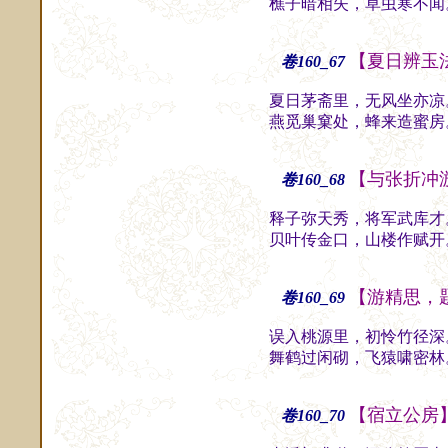
樵子暗相失，草虫寒不闻
【夏日辨玉
卷160_67
夏日茅斋里，无风坐亦凉
燕觅巢窠处，蜂来造蜜房
【与张折冲
卷160_68
释子弥天秀，将军武库才
贝叶传金口，山楼作赋开
【游精思，
卷160_69
误入桃源里，初怜竹径深
舞鹤过闲砌，飞猿啸密林
【宿立公房
卷160_70