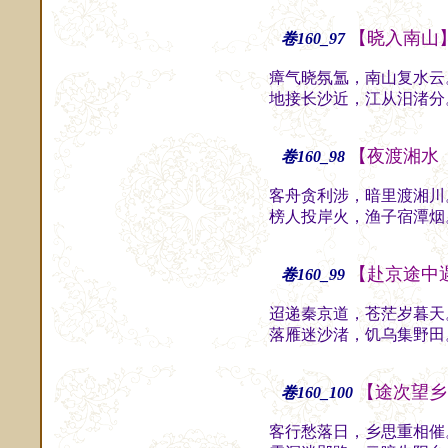
【晓入南山
卷160_97
瘴气晓氛氲，南山复水云
地接长沙近，江从汨渚分
【夜渡湘水
卷160_98
客舟贪利涉，暗里渡湘川
榜人投岸火，渔子宿潭烟
【赴京途中
卷160_99
迢递秦京道，苍茫岁暮天
落雁迷沙渚，饥乌集野田
【途次望乡
卷160_100
客行愁落日，乡思重相催