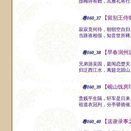
摽梅诗有赠，羔雁礼将行
【留别王侍
卷160_37
寂寂竟何待，朝朝空自归
当路谁相假，知音世所稀
【早春润州
卷160_38
兄弟游吴国，庭闱恋楚关
归泛西江水，离筵北固山
【岘山饯房
卷160_39
贵贱平生隔，轩车是日来
祖道衣冠列，分亭驿骑催
【送谢录事
卷160_40