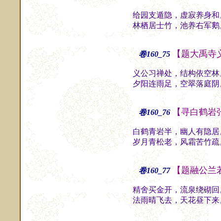
给园支遁隐，虚寂养身和
林栖居士竹，池养右军鹅
【题大禹寺
卷160_75
义公习禅处，结构依空林
夕阳连雨足，空翠落庭阴
【寻白鹤岩
卷160_76
白鹤青岩半，幽人有隐居
岁月青松老，风霜苦竹疏
【题融公兰
卷160_77
精舍买金开，流泉绕砌回
法雨晴飞去，天花昼下来