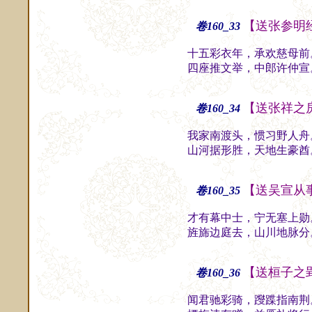
【送张参明
卷160_33
十五彩衣年，承欢慈母前
四座推文举，中郎许仲宣
【送张祥之
卷160_34
我家南渡头，惯习野人舟
山河据形胜，天地生豪酋
【送吴宣从
卷160_35
才有幕中士，宁无塞上勋
旌旆边庭去，山川地脉分
【送桓子之
卷160_36
闻君驰彩骑，躞蹀指南荆