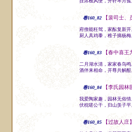
挂席樵风便，开轩琴月孤
【裴司士、
卷160_82
府僚能枉驾，家酝复新开
厨人具鸡黍，稚子摘杨梅
【春中喜王
卷160_83
二月湖水清，家家春鸟鸣
酒伴来相命，开尊共解酲
【李氏园林
卷160_84
我爱陶家趣，园林无俗情
伏枕嗟公干，归山羡子平
【过故人庄
卷160_85