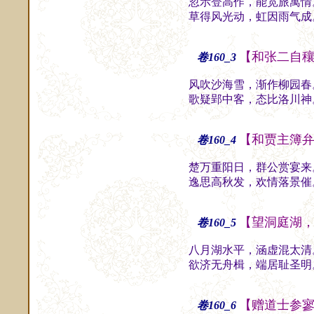
忽示登高作，能宽旅寓情
草得风光动，虹因雨气成
【和张二自
卷160_3
风吹沙海雪，渐作柳园春
歌疑郢中客，态比洛川神
【和贾主簿
卷160_4
楚万重阳日，群公赏宴来
逸思高秋发，欢情落景催
【望洞庭湖
卷160_5
八月湖水平，涵虚混太清
欲济无舟楫，端居耻圣明
【赠道士参
卷160_6