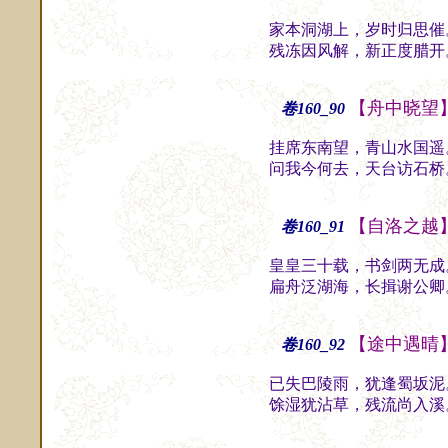
家本洞湖上，岁时归思催
残冻因风解，新正度腊开
【舟中晓望
卷160_90
挂席东南望，青山水国遥
问我今何去，天台访石桥
【自洛之越
卷160_91
皇皇三十载，书剑两无成
扁舟泛湖海，长揖谢公卿
【途中遇晴
卷160_92
已失巴陵雨，犹逢蜀坂泥
馀湿犹沾草，残流尚入溪