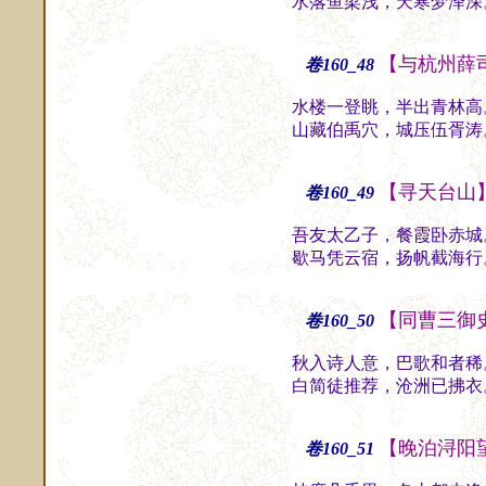
水落鱼梁浅，天寒梦泽深
【与杭州薛
卷160_48
水楼一登眺，半出青林高
山藏伯禹穴，城压伍胥涛
【寻天台山
卷160_49
吾友太乙子，餐霞卧赤城
歇马凭云宿，扬帆截海行
【同曹三御
卷160_50
秋入诗人意，巴歌和者稀
白简徒推荐，沧洲已拂衣
【晚泊浔阳
卷160_51