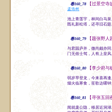
【过景空寺
卷160_78
孟浩然
池上青莲宇，林间白马泉
既礼新松塔，还寻旧石筵
【题张野人
卷160_79
与君园庐并，微尚颇亦同
门无俗士驾，人有上皇风
【李少府与
卷160_80
弱岁早登龙，今来喜再逢
烟火临寒食，笙歌达曙钟
【寻张五回
卷160_81
闻就庞公隐，移居近洞湖