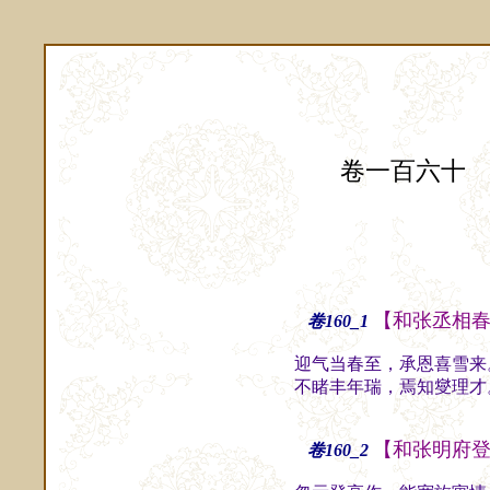
卷一百六十
【和张丞相
卷160_1
迎气当春至，承恩喜雪来
不睹丰年瑞，焉知燮理才
【和张明府
卷160_2