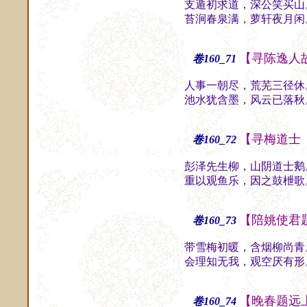
支遁初求道，深公笑买山
苔涧春泉满，萝轩夜月闲
【寻陈逸人
卷160_71
人事一朝尽，荒芜三径休
池水犹含墨，风云已落秋
【寻梅道士
卷160_72
彭泽先生柳，山阴道士鹅
重以观鱼乐，因之鼓枻歌
【陪姚使君
卷160_73
带雪梅初暖，含烟柳尚青
会理知无我，观空厌有形
【晚春题远
卷160_74