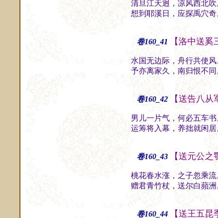
清旦江天迥，凉风西北吹
想到耶溪日，应探禹穴奇
【洛中送奚
卷160_41
水国无边际，舟行共使风
予亦离家久，南归恨不同
【送告八从
卷160_42
男儿一片气，何必五车书
运筹将入幕，养拙就闲居
【送元公之
卷160_43
桃花春水涨，之子忽乘流
赠君青竹杖，送尔白蘋洲
【送王五昆
卷160_44