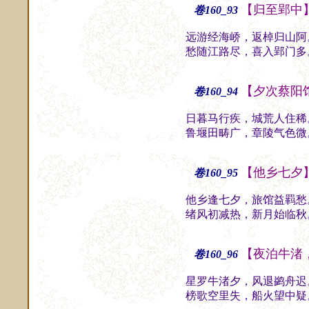
【归至郢中
卷160_93
远游经海峤，返棹归山阿
愁随江路尽，喜入郢门多
【夕次蔡阳
卷160_94
日暮马行疾，城荒人住稀
鲁堰田畴广，章陵气色微
【他乡七夕
卷160_95
他乡逢七夕，旅馆益羁愁
绪风初减热，新月始临秋
【夜泊牛渚
卷160_96
星罗牛渚夕，风退鹢舟迟
榜歌空里失，船火望中疑