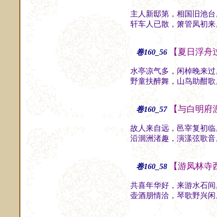
主人新邸第，相国旧池台
轩车人已散，箫管凤初来
【夏日浮舟
卷160_56
水亭凉气多，闲棹晚来过
野童扶醉舞，山鸟助酣歌
【与白明府
卷160_57
故人来自远，邑宰复初临
沿洄洲渚趣，演漾弦歌音
【游凤林寺
卷160_58
共喜年华好，来游水石间
壶酒朋情洽，琴歌野兴闲