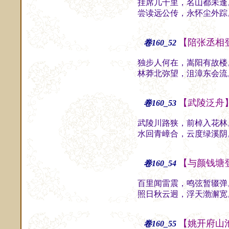
挂席几千里，名山都未逢
尝读远公传，永怀尘外踪
【陪张丞相
卷160_52
独步人何在，嵩阳有故楼
林莽北弥望，沮漳东会流
【武陵泛舟
卷160_53
武陵川路狭，前棹入花林
水回青嶂合，云度绿溪阴
【与颜钱塘
卷160_54
百里闻雷震，鸣弦暂辍弹
照日秋云迥，浮天渤澥宽
【姚开府山
卷160_55