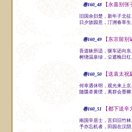
【永嘉别张
卷160_48
旧国余归楚，新年子北征
日夕故园意，汀洲春草生
【东京留别
卷160_49
吾道昧所适，驱车还向东
树绕温泉绿，尘遮晚日红
【送袁太祝
卷160_50
何幸遇休明，观光来上京
随牒牵黄绶，离群会墨卿
【都下送辛
卷160_51
南国辛居士，言归旧竹林
予亦忘机者，田园在汉阴