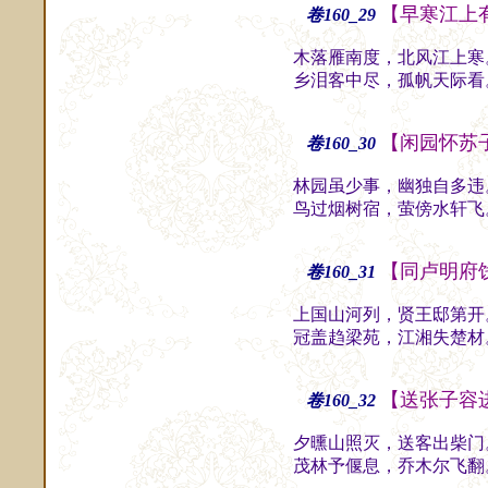
【早寒江上
卷160_29
木落雁南度，北风江上寒
乡泪客中尽，孤帆天际看
【闲园怀苏
卷160_30
林园虽少事，幽独自多违
鸟过烟树宿，萤傍水轩飞
【同卢明府
卷160_31
上国山河列，贤王邸第开
冠盖趋梁苑，江湘失楚材
【送张子容
卷160_32
夕曛山照灭，送客出柴门
茂林予偃息，乔木尔飞翻