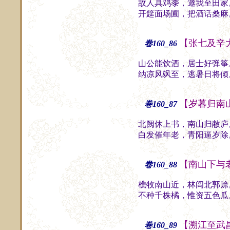
故人具鸡黍，邀我至田家
开筵面场圃，把酒话桑麻
【张七及辛
卷160_86
山公能饮酒，居士好弹筝
纳凉风飒至，逃暑日将倾
【岁暮归南
卷160_87
北阙休上书，南山归敝庐
白发催年老，青阳逼岁除
【南山下与
卷160_88
樵牧南山近，林闾北郭赊
不种千株橘，惟资五色瓜
【溯江至武
卷160_89