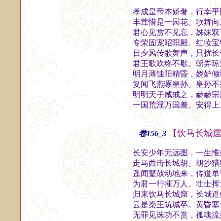
孝成皇帝本娇奢，行幸平
丰茸惜是一园花。歌舞向
君心见赏不见忘，姊妹双
专荣固宠昭阳殿。红妆宝
日夕风传歌舞声，只扰长
君王歌吹终不歇。朝弄琼
明月薄蚀阳精昏，娇妒倾
复闻飞燕啄皇孙。皇孙不
明明天子咸戒之，赫赫宗
一国荒淫万国羞。安得上
【饮马长城
卷156_3
长安少年无远图，一生惟
走马西击长城胡。胡沙猎
遥闻鼙鼓动地来，传道单
为君一行摧万人。壮士挥
归来饮马长城窟，长城道
云是秦王筑城卒。黄昏塞
无罪见诛功不赏，孤魂流