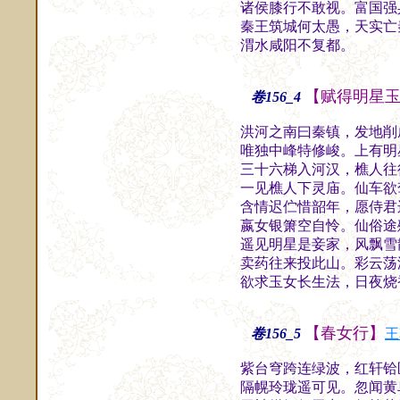
诸侯膝行不敢视。富国强
秦王筑城何太愚，天实亡
渭水咸阳不复都。
古
【赋得明星
卷156_4
洪河之南曰秦镇，发地削
唯独中峰特修峻。上有明
三十六梯入河汉，樵人往
一见樵人下灵庙。仙车欲
含情迟伫惜韶年，愿侍君
嬴女银箫空自怜。仙俗途
遥见明星是妾家，风飘雪
卖药往来投此山。彩云荡
欲求玉女长生法，日夜烧
【春女行】
卷156_5
王
紫台穹跨连绿波，红轩铪
隔幌玲珑遥可见。忽闻黄