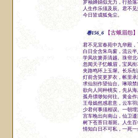
罗袖婵娟似无力，行拾落
人生作乐须及辰。君不见
今日皆成狐兔尘。
古
【古蛾眉怨
卷156_6
君不见宜春苑中九华殿，
白日全含朱鸟窗，流云半
学凤吹箫弄清越。珠帘北
忽闻天子忆蛾眉，宝凤衔
夹路鸣环上玉墀。长乐彤
灯前含笑更罗衣，帐里承
求仙别作望仙台。琳琅禁
欲向人间种桃实，先从海
孤舟缥缈知何往。黄金作
王母嫣然感君意，云车羽
少君何事须相误。一朝埋
宫车晚出向南山，仙卫逶
树下苍苔日渐斑。人生百
情知白日不可私，一死一