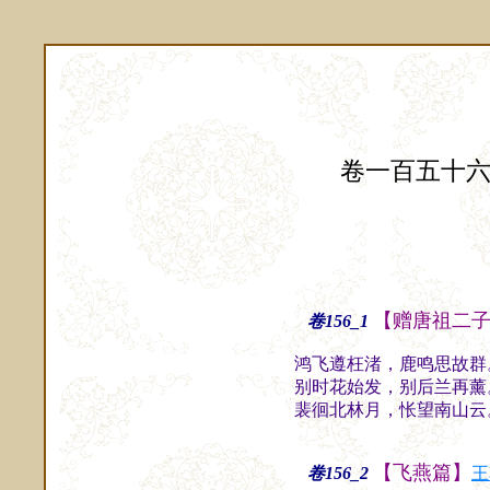
卷一百五十
【赠唐祖二
卷156_1
鸿飞遵枉渚，鹿鸣思故群
别时花始发，别后兰再薰
裴徊北林月，怅望南山云
【飞燕篇】
卷156_2
王