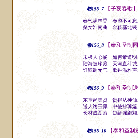
【子夜春歌
卷156_7
春气满林香，春游不可忘
桑女淮南曲，金鞍塞北装
【奉和圣制
卷156_8
未极人心畅，如何帝道明
陆海披珍藏，天河直斗城
饪餗调元气，歌钟溢雅声
【奉和圣制
卷156_9
东堂起集贤，贵得从神仙
送人锵玉佩，中使拂琼筵
长材成磊落，短翮强翩翾
【奉和圣制
卷156_10