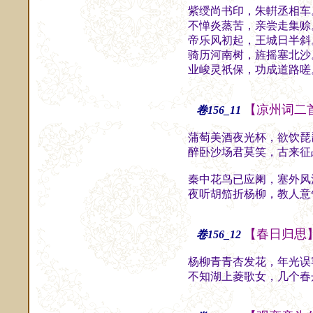
紫绶尚书印，朱輧丞相车
不惮炎蒸苦，亲尝走集赊
帝乐风初起，王城日半斜
骑历河南树，旌摇塞北沙
业峻灵祇保，功成道路嗟
【凉州词二
卷156_11
蒲萄美酒夜光杯，欲饮琵
醉卧沙场君莫笑，古来征
秦中花鸟已应阑，塞外风
夜听胡笳折杨柳，教人意
【春日归思
卷156_12
杨柳青青杏发花，年光误
不知湖上菱歌女，几个春