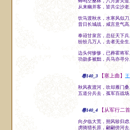
蝉鸣空桑林，八月萧关道
从来幽并客，皆共尘沙老
饮马渡秋水，水寒风似刀
昔日长城战，咸言意气高
奉诏甘泉宫，总征天下兵
纷纷几万人，去者无全生
边头何惨惨，已葬霍将军
功勋多被黜，兵马亦寻分
【塞上曲】
卷140_3
王
秋风夜渡河，吹却雁门桑
五道分兵去，孤军百战场
【从军行二
卷140_4
向夕临大荒，朔风轸归虑
虏骑猎长原，翩翩傍河去