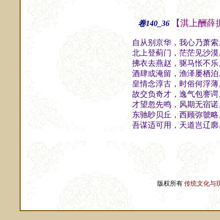
【淇上酬薛
卷140_36
自从别京华，我心乃萧索
北上登蓟门，茫茫见沙漠
拂衣去燕赵，驱马怅不乐
酒肆或淹留，渔泽屡栖泊
皇情念淳古，时俗何浮薄
故交负奇才，逸气包謇谔
才望忽先鸣，风期无宿诺
东驰眇贝丘，西顾弥虢略
吾谋适可用，天道岂辽廓
版权所有
传统文化与