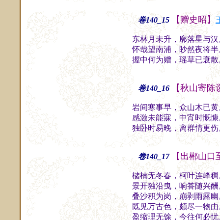
【赠史昭】
卷140_15
东林月未升，廓落星与汉
怀哉望南浦，眇然夜将半
握中何为赠，瑶草已衰散
【秋山寄陈
卷140_16
岩间寒事早，众山木已黄
感激未能寐，中宵时慨慷
独卧时易晚，离群情更伤
【出郴山口
卷140_17
槠楠无冬春，柯叶连峰稠
景开独沿曳，响答随兴酬
叠沙积为岗，崩剥雨露幽
既见万古色，颇尽一物由
盈缩理无馀，今往何必忧