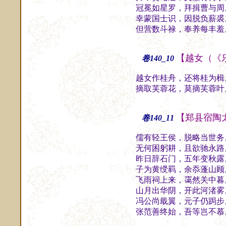
冠冕如星罗，拜揖曹与周
幸蒙国士识，因脱负薪裘
但营数斗禄，奉养每丰羞
【越女（《
卷140_10
越女作桂舟，还将桂为楫
摘取芙蓉花，莫摘芙蓉叶
【郑县宿陶
卷140_11
儒有轻王侯，脱略当世务
无何困躬耕，且欲驰永路
昨日辞石门，五年变秋露
子为黄绶羁，余忝蓬山顾
飞雨祠上来，霭然关中暮
山月出华阴，开此河渚雾
冯公尚戢翼，元子仍跼步
张范善终始，吾等岂不慕