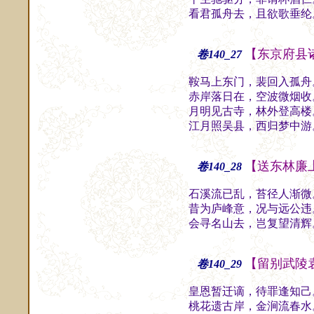
看君孤舟去，且欲歌垂纶
【东京府县
卷140_27
鞍马上东门，裴回入孤舟
赤岸落日在，空波微烟收
月明见古寺，林外登高楼
江月照吴县，西归梦中游
【送东林廉
卷140_28
石溪流已乱，苔径人渐微
昔为庐峰意，况与远公违
会寻名山去，岂复望清辉
【留别武陵
卷140_29
皇恩暂迁谪，待罪逢知己
桃花遗古岸，金涧流春水