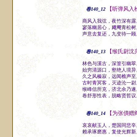
【听弹风入
卷140_12
商风入我弦，夜竹深有露
寥落幽居心，飕飗青松树
声意去复还，九变待一顾
【缑氏尉沈
卷140_13
林色与溪古，深篁引幽翠
始穷清源口，壑绝人境异
久之风榛寂，远闻樵声至
古时青冥客，灭迹沦一尉
缑峰信所克，济北余乃遂
卷舒形性表，脱略贤哲议
【为张僓赠
卷140_14
哀哀献玉人，楚国同悲辛
赖承琢磨惠，复使光辉新