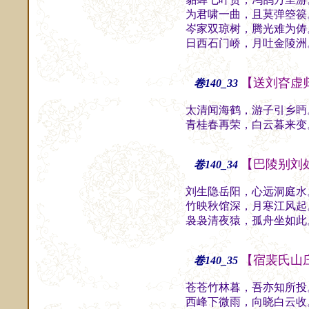
为君啸一曲，且莫弹箜篌
岑家双琼树，腾光难为俦
日西石门峤，月吐金陵洲
【送刘昚虚
卷140_33
太清闻海鹤，游子引乡眄
青桂春再荣，白云暮来变
【巴陵别刘
卷140_34
刘生隐岳阳，心远洞庭水
竹映秋馆深，月寒江风起
袅袅清夜猿，孤舟坐如此
【宿裴氏山
卷140_35
苍苍竹林暮，吾亦知所投
西峰下微雨，向晓白云收