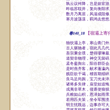
孰云议舛降，岂是娱宦游
昨临苏耽井，复向衡阳求
数月乃离居，风湍成阻修
寒月波荡漾，羁鸿去悠悠
【宿灞上寄
卷140_18
独饮灞上亭，寒山青门外
古人驱驰者，宿此凡几代
吾宗秉全璞，楚得璆琳最
道契非物理，神交无留碍
孟冬銮舆出，阳谷群臣会
是时燕齐客，献术蓬瀛内
贱臣欲干谒，稽首期殒碎
良马足尚踠，宝刀光未淬
诸将多失律，庙堂始追悔
戎夷非草木，侵逐使狼狈
兵粮如山积，恩泽如雨霈
若用匹夫策，坐令军围溃
明主忧既远，边事亦可大
霜摇直指草，烛引明光珮