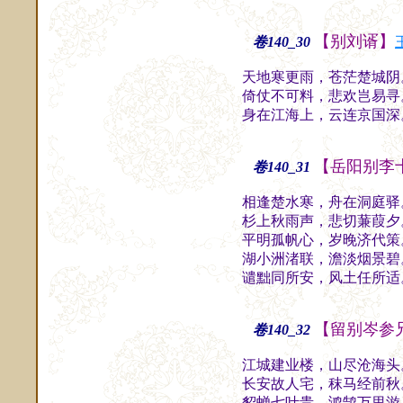
【别刘谞】
卷140_30
天地寒更雨，苍茫楚城阴
倚仗不可料，悲欢岂易寻
身在江海上，云连京国深
【岳阳别李
卷140_31
相逢楚水寒，舟在洞庭驿
杉上秋雨声，悲切蒹葭夕
平明孤帆心，岁晚济代策
湖小洲渚联，澹淡烟景碧
谴黜同所安，风土任所适
【留别岑参
卷140_32
江城建业楼，山尽沧海头
长安故人宅，秣马经前秋
貂蝉七叶贵，鸿鹄万里游