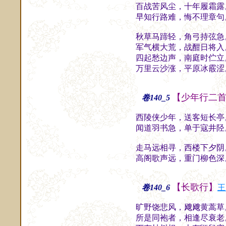
百战苦风尘，十年履霜露
早知行路难，悔不理章句
秋草马蹄轻，角弓持弦急
军气横大荒，战酣日将入
四起愁边声，南庭时伫立
万里云沙涨，平原冰霰涩
【少年行二
卷140_5
西陵侠少年，送客短长亭
闻道羽书急，单于寇井陉
走马远相寻，西楼下夕阴
高阁歌声远，重门柳色深
【长歌行】
卷140_6
王
旷野饶悲风，飕飕黄蒿草
所是同袍者，相逢尽衰老