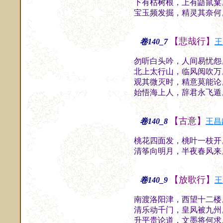
下有枯树根，上有鼯鼠窠
宝玉频发掘，精灵其奈何
【悲哉行】
卷140_7
王
勿听白头吟，人间易忧怨
北上太行山，临风阅吹万
观其微灭时，精意莫能论
始悟海上人，辞君永飞遁
【古意】
卷140_8
王昌
桃花四面发，桃叶一枝开
清筝向明月，半夜春风来
【放歌行】
卷140_9
王
南渡洛阳津，西望十二楼
清乐动千门，皇风被九州
升平贵论道，文墨将何求