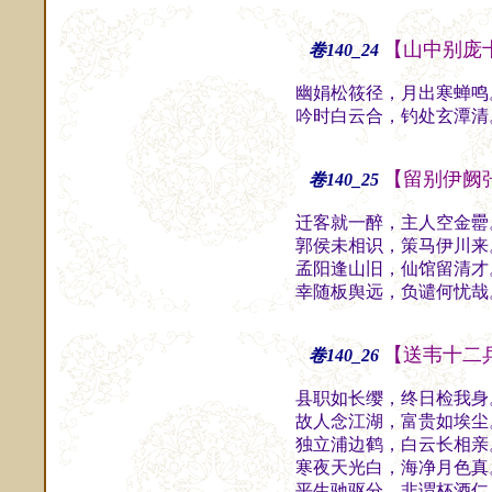
【山中别庞
卷140_24
幽娟松筱径，月出寒蝉鸣
吟时白云合，钓处玄潭清
【留别伊阙
卷140_25
迁客就一醉，主人空金罍
郭侯未相识，策马伊川来
孟阳逢山旧，仙馆留清才
幸随板舆远，负谴何忧哉
【送韦十二
卷140_26
县职如长缨，终日检我身
故人念江湖，富贵如埃尘
独立浦边鹤，白云长相亲
寒夜天光白，海净月色真
平生驰驱分，非谓杯酒仁