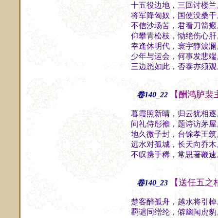
十五役边地，三回讨楼兰
将军降匈奴，国使没桑干
不信沙场苦，君看刀箭瘢
仰攀青松枝，恸绝伤心肝
幸逢休明代，寰宇静波澜
少年与运会，何事发悲端
三边悉如此，否泰亦须观
【酬鸿胪裴
卷140_22
暮霞照新晴，归云犹相逐
问礼侍彤襜，题诗访茅屋
地久微子封，台馀孝王筑
远水对孤城，长天向乔木
不叹携手稀，常思著鞭速
【送任五之
卷140_23
楚客醉孤舟，越水将引棹
羁谴同缯纶，僻幽闻虎豹