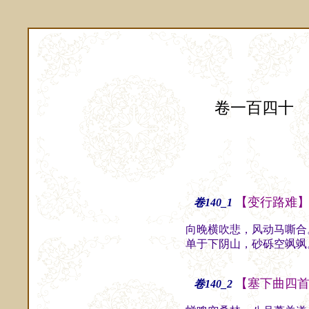
卷一百四十
【变行路难
卷140_1
向晚横吹悲，风动马嘶合
单于下阴山，砂砾空飒飒
【塞下曲四
卷140_2