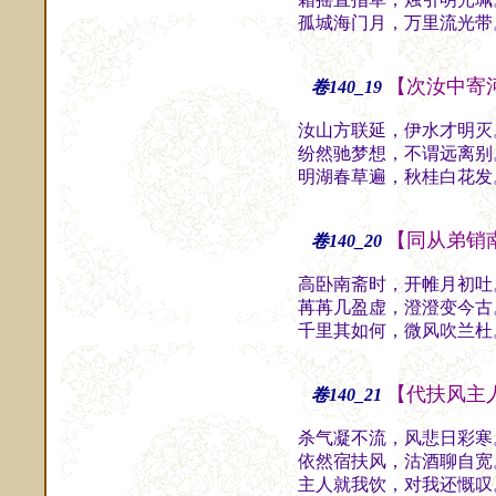
孤城海门月，万里流光带
【次汝中寄
卷140_19
汝山方联延，伊水才明灭
纷然驰梦想，不谓远离别
明湖春草遍，秋桂白花发
【同从弟销
卷140_20
高卧南斋时，开帷月初吐
苒苒几盈虚，澄澄变今古
千里其如何，微风吹兰杜
【代扶风主
卷140_21
杀气凝不流，风悲日彩寒
依然宿扶风，沽酒聊自宽
主人就我饮，对我还慨叹