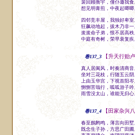
裴回顾衡宇，僮仆邀我食
想见明膏煎，中夜起唧唧
四邻竞丰屋，我独好卑室
狂飙动地起，拔木乃非一
蚩蚩命子弟，恨不居高秩
中庭有奇树，荣早衰复疾
【升天行贻
卷137_3
真人居阆风，时奏清商音
坐对三花枝，行随五云阴
上由玉华宫，下视首阳岑
恻恻苦哉行，呱呱游子吟
雨雪没太山，谁能无归心
【田家杂兴
卷137_4
春至鶬鹒鸣，薄言向田墅
既念生子孙，方思广田圃