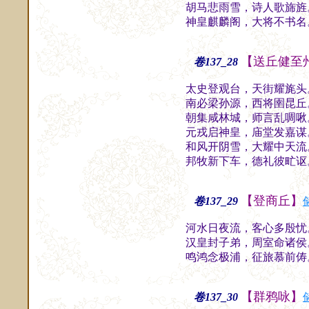
胡马悲雨雪，诗人歌旆旌
神皇麒麟阁，大将不书名
【送丘健至
卷137_28
太史登观台，天街耀旄头
南必梁孙源，西将圉昆丘
朝集咸林城，师言乱啁啾
元戎启神皇，庙堂发嘉谋
和风开阴雪，大耀中天流
邦牧新下车，德礼彼甿讴
【登商丘】
卷137_29
河水日夜流，客心多殷忧
汉皇封子弟，周室命诸侯
鸣鸿念极浦，征旅慕前俦
【群鸦咏】
卷137_30