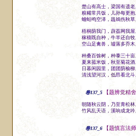
楚山有高士，梁国有遗老
糗糒常共饭，儿孙每更抱
蟪蛄鸣空泽，鶗鴂伤秋草
梧桐荫我门，薜荔网我屋
稼穑既自种，牛羊还自牧
空山足禽兽，墟落多乔木
种桑百馀树，种黍三十亩
夏来菰米饭，秋至菊花酒
日暮闲园里，团团荫榆柳
清浅望河汉，低昂看北斗
【题辨觉精
卷137_5
朝随秋云阴，乃至青松林
竹风乱天语，溪响成龙吟
【题慎言法
卷137_6