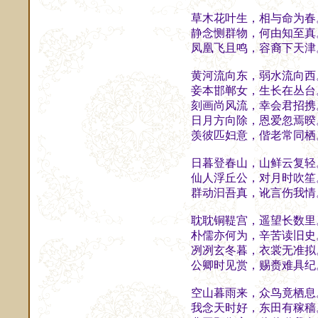
草木花叶生，相与命为春
静念恻群物，何由知至真
凤凰飞且鸣，容裔下天津
黄河流向东，弱水流向西
妾本邯郸女，生长在丛台
刻画尚风流，幸会君招携
日月方向除，恩爱忽焉暌
羡彼匹妇意，偕老常同栖
日暮登春山，山鲜云复轻
仙人浮丘公，对月时吹笙
群动汩吾真，讹言伤我情
耽耽铜鞮宫，遥望长数里
朴儒亦何为，辛苦读旧史
冽冽玄冬暮，衣裳无准拟
公卿时见赏，赐赉难具纪
空山暮雨来，众鸟竟栖息
我念天时好，东田有稼穑