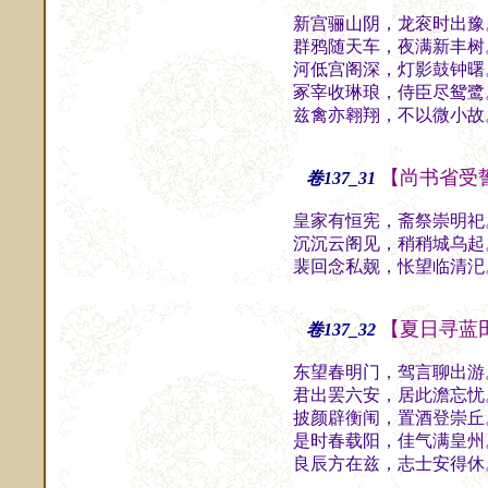
新宫骊山阴，龙衮时出豫
群鸦随天车，夜满新丰树
河低宫阁深，灯影鼓钟曙
冢宰收琳琅，侍臣尽鸳鹭
兹禽亦翱翔，不以微小故
【尚书省受
卷137_31
皇家有恒宪，斋祭崇明祀
沉沉云阁见，稍稍城乌起
裴回念私觌，怅望临清汜
【夏日寻蓝
卷137_32
东望春明门，驾言聊出游
君出罢六安，居此澹忘忧
披颜辟衡闱，置酒登崇丘
是时春载阳，佳气满皇州
良辰方在兹，志士安得休