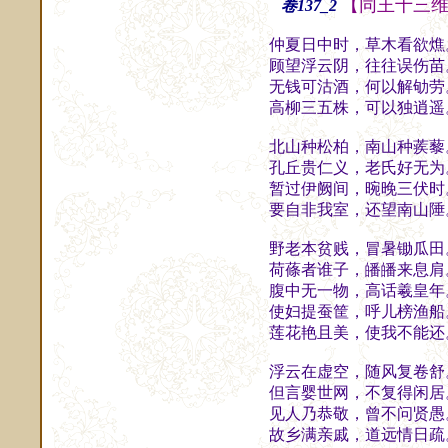
【同王十三
卷137_2
仲夏日中时，草木看欲燋
顾望浮云阴，往往误伤苗
无钱可沽酒，何以解劬劳
高柳三五株，可以独逍遥
北山种松柏，南山种蒺藜
孔丘贵仁义，老氏好无为
暂过伊阙间，晼晚三伏时
要自非我室，还望南山陲
野老本贫贱，冒暑锄瓜田
荷蓧者谁子，皤皤来息肩
腹中无一物，高话羲皇年
使妇提蚕筐，呼儿榜渔船
莲花艳且美，使我不能还
浮云在虚空，随风复卷舒
但言婴世网，不复得闲居
见人乃恭敬，曾不问贤愚
故乡满亲戚，道远情日疏