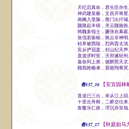
天纪启真命，君生臣亦生
神武建皇极，文昌开将星
画阃入受脤，凿门出扞城
陇路起丰镐，关云随旆旌
韩魏多锐士，蹶张在幕庭
攻伐若振槁，孰云非神明
枯草被西陆，烈风昏太清
宾从俨冠盖，封山纪天声
直道济时宪，天邦遂轻刑
嘉命列上第，德辉照天京
顾我抢榆者，莫能翔青冥
【安宜园林
卷137_16
直道已三出，幸从江上回
十里次舟楫，二桥交往来
鱼鳖乐仁政，浮沉亦至哉
【秋庭贻马
卷137_17