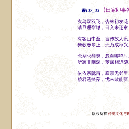
【田家即事
卷137_33
玄鸟双双飞，杏林初发花
清旦理犁锄，日入未还家
有客山中至，言传故人讯
猗欤春皋上，无乃成秋兴
念别求须臾，忽至嘤鸣时
所寓非幽深，梦寐相追随
依依亲陇亩，寂寂无邻里
赖君遗掞藻，忧来散能弭
版权所有
传统文化与