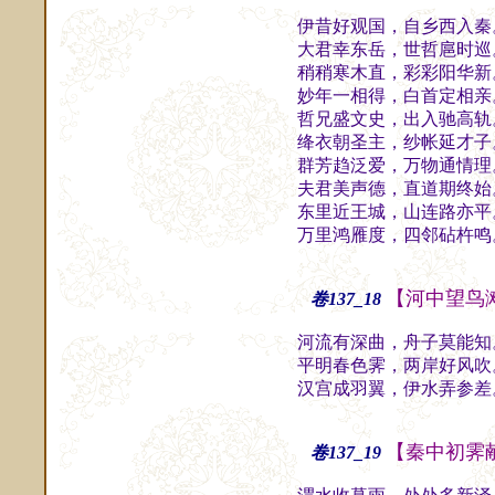
伊昔好观国，自乡西入秦
大君幸东岳，世哲扈时巡
稍稍寒木直，彩彩阳华新
妙年一相得，白首定相亲
哲兄盛文史，出入驰高轨
绛衣朝圣主，纱帐延才子
群芳趋泛爱，万物通情理
夫君美声德，直道期终始
东里近王城，山连路亦平
万里鸿雁度，四邻砧杵鸣
【河中望鸟
卷137_18
河流有深曲，舟子莫能知
平明春色霁，两岸好风吹
汉宫成羽翼，伊水弄参差
【秦中初霁
卷137_19