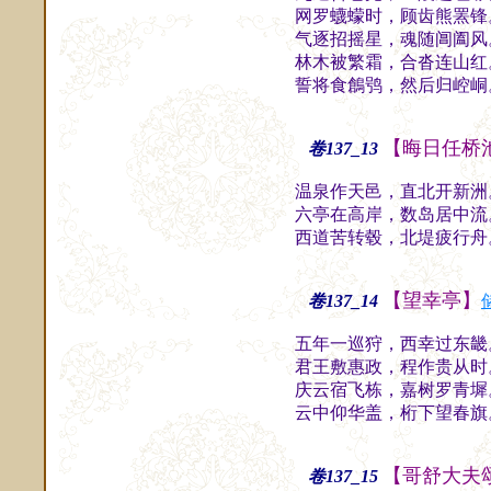
网罗蠛蠓时，顾齿熊罴锋
气逐招摇星，魂随阊阖风
林木被繁霜，合沓连山红
誓将食鶬鸮，然后归崆峒
【晦日任桥
卷137_13
温泉作天邑，直北开新洲
六亭在高岸，数岛居中流
西道苦转毂，北堤疲行舟
【望幸亭】
卷137_14
五年一巡狩，西幸过东畿
君王敷惠政，程作贵从时
庆云宿飞栋，嘉树罗青墀
云中仰华盖，桁下望春旗
【哥舒大夫
卷137_15