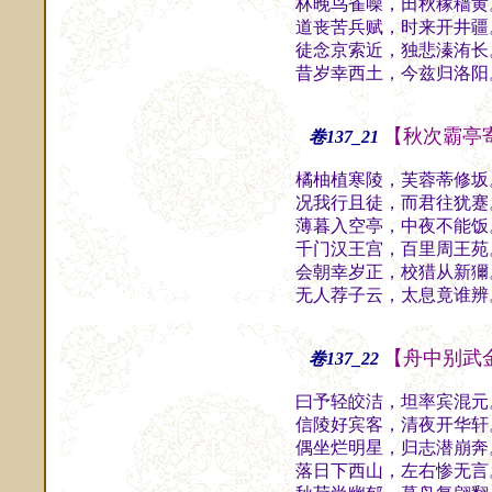
林晚鸟雀噪，田秋稼穑黄
道丧苦兵赋，时来开井疆
徒念京索近，独悲溱洧长
昔岁幸西土，今兹归洛阳
【秋次霸亭
卷137_21
橘柚植寒陵，芙蓉蒂修坂
况我行且徒，而君往犹蹇
薄暮入空亭，中夜不能饭
千门汉王宫，百里周王苑
会朝幸岁正，校猎从新獮
无人荐子云，太息竟谁辨
【舟中别武
卷137_22
曰予轻皎洁，坦率宾混元
信陵好宾客，清夜开华轩
偶坐烂明星，归志潜崩奔
落日下西山，左右惨无言