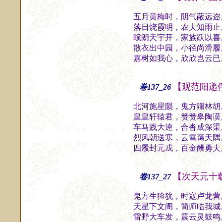
五月黄梅时，阴气蔽远迩
落日烧霞明，农夫知雨止
曭朗天宇开，家族跃以喜
散衣出中园，小径尚滑履
嘉树如我心，欣欣岂云已
【观范阳递
卷137_26
北河旄星陨，鬼方獮林胡
皇皇轩辕君，赞赞皋陶谟
车马践大逵，合沓成深渠
烈风朝送寒，云雪霭天隅
四履封元戎，百金酬勇夫
【次天元十
卷137_27
鬼方生猃狁，时寇卢龙营
天星下文阁，简师临我城
雷野大车发，震云灵鼓鸣