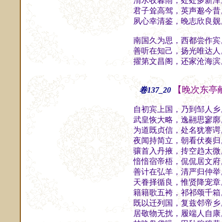
渭水收暮雨，处处多新泽
君子耸高驾，英声邈今昔
夙心幸清鉴，晚志欣良觌
南国久为思，西都尝作宾
善听在知己，扬光唯达人
擢第文昌阁，还家沧海滨
【晚次东亭
卷137_20
自初宾上国，乃到邹人乡
武皇恢大略，逸翮思寥廓
为道既贞信，处名犹謇谔
夜闻持简立，朝看伏奏归
骧首入丹掖，抟空趋太微
愔愔宿帝梧，侃侃居文府
善计在弘羊，清严归仲举
天眷择循良，惟贤降宠章
籍籍歌五袴，祁祁颂千箱
既以迁列国，复兹邻帝乡
居敬物无扰，履端人自康