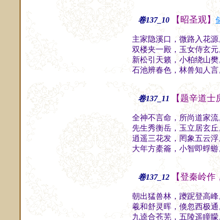
【昭圣观】
卷137_10
主家隐溪口，微路入花源
双楼夹一殿，玉女侍玄元
新松引天籁，小柏绕山樊
石池辨春色，林兽知人言
【题辛道士
卷137_11
全神不言命，所尚道家流
先生秀衡岳，玉立居玄丘
逍遥三花发，罔象五云浮
大年方橐籥，小智即蜉蝣
【登秦岭作
卷137_12
朝出猛兽林，躨跜登高峰
羲和舒灵晖，倏忽西极通
九逵合苍芜，五陵遥瞳矇