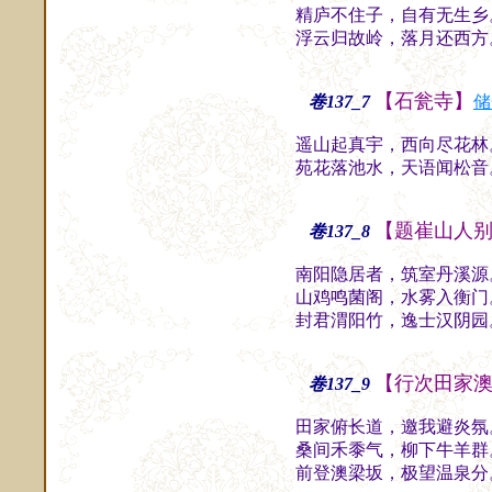
精庐不住子，自有无生乡
浮云归故岭，落月还西方
【石瓮寺】
卷137_7
储
遥山起真宇，西向尽花林
苑花落池水，天语闻松音
【题崔山人
卷137_8
南阳隐居者，筑室丹溪源
山鸡鸣菌阁，水雾入衡门
封君渭阳竹，逸士汉阴园
【行次田家
卷137_9
田家俯长道，邀我避炎氛
桑间禾黍气，柳下牛羊群
前登澳梁坂，极望温泉分