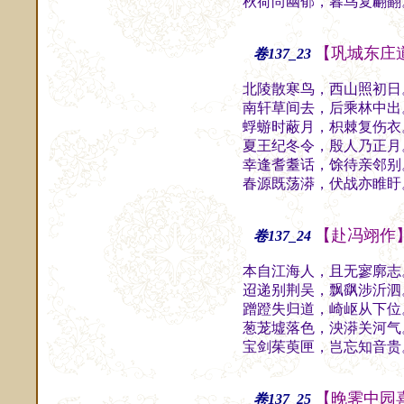
秋荷尚幽郁，暮鸟复翩翻
【巩城东庄
卷137_23
北陵散寒鸟，西山照初日
南轩草间去，后乘林中出
蜉蝣时蔽月，枳棘复伤衣
夏王纪冬令，殷人乃正月
幸逢耆耋话，馀待亲邻别
春源既荡漭，伏战亦睢盱
【赴冯翊作
卷137_24
本自江海人，且无寥廓志
迢递别荆吴，飘飖涉沂泗
蹭蹬失归道，崎岖从下位
葱茏墟落色，泱漭关河气
宝剑茱萸匣，岂忘知音贵
【晚霁中园
卷137_25