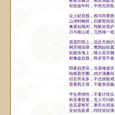
夜夜登啸台，南望洞庭渚
却羡故年时，中情无所取
众人耻贫贱，相与尚膏腴
山泽时晦暝，归家暂闲居
禽雀知我闲，翔集依我庐
日与南山老，兀然倾一壶
逍遥阡陌上，远近无相识
网罟绕深莽，鹰鹯始轻翼
驻旗沧海上，犒士吴宫侧
鲜禽徒自致，终岁竟不食
田家趋垄亩，当昼掩虚关
桔槔悬空圃，鸡犬满桑间
但言所采多，不念路险艰
君看西王母，千载美容颜
平生养情性，不复计忧乐
秋至黍苗黄，无人可刈获
忽见梁将军，乘车出宛洛
安知负薪者，咥咥笑轻薄