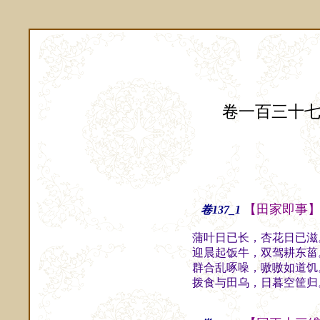
卷一百三十
【田家即事
卷137_1
蒲叶日已长，杏花日已滋
迎晨起饭牛，双驾耕东菑
群合乱啄噪，嗷嗷如道饥
拨食与田乌，日暮空筐归