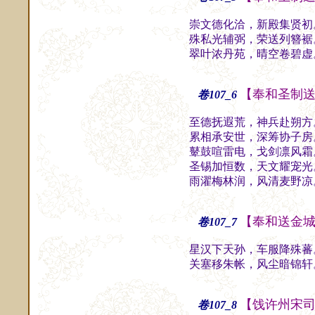
崇文德化洽，新殿集贤初
殊私光辅弼，荣送列簪裾
翠叶浓丹苑，晴空卷碧虚
【奉和圣制
卷107_6
至德抚遐荒，神兵赴朔方
累相承安世，深筹协子房
鼙鼓喧雷电，戈剑凛风霜
圣锡加恒数，天文耀宠光
雨濯梅林润，风清麦野凉
【奉和送金
卷107_7
星汉下天孙，车服降殊蕃
关塞移朱帐，风尘暗锦轩
【饯许州宋
卷107_8