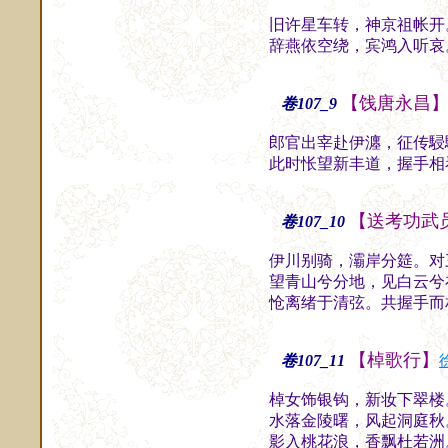
旧许星车转，神京祖帐开
辞燕依空绕，宾鸿入听哀
【饯唐永昌
卷107_9
郎官出宰赴伊瀍，征传駸
此时怅望新丰道，握手相
【送考功武
卷107_10
伊川别骑，灞岸分筵。对
望青山兮分地，见白云兮
怆离绪于清弦。共握手而
【棹歌行】
卷107_11
棹女饰银钩，新妆下翠楼
水落金陵曙，风起洞庭秋
影入桃花浪，香飘杜若洲