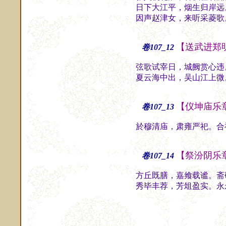
日下大江平，烟生归岸远
因声赵津女，来听采菱歌
【送武进郑
卷107_12
弦歌试宰日，城阙赏心违
夏云海中出，吴山江上微
【仪坤庙乐
卷107_13
於穆清庙，肃雍严祀。合
【祭汾阴乐
卷107_14
方丘既膳，嘉飨载谧。斋
秀毕丰荐，芳俎盈实。永