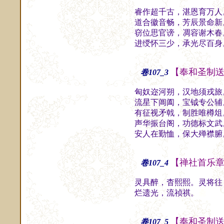
睿作超千古，湛恩育万人
道合徽音畅，芳辰景命新
窃位思官谤，凋容谢木春
进绶怀三少，承光尽百身
【奉和圣制
卷107_3
匈奴迩河朔，汉地须戎旅
流星下阊阖，宝钺专公辅
有征视矛戟，制胜唯樽俎
声华振台阁，功德标文武
安人在勤恤，保大殚襟腑
【禅社首乐
卷107_4
灵具醉，杳熙熙。灵将往
烂遗光，流祯祺。
斋
【奉和圣制
卷107_5