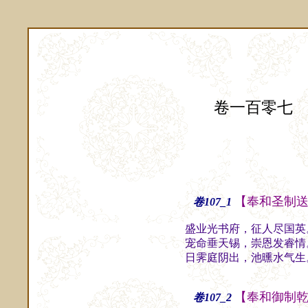
卷一百零七
【奉和圣制
卷107_1
盛业光书府，征人尽国英
宠命垂天锡，崇恩发睿情
日霁庭阴出，池曛水气生
【奉和御制
卷107_2