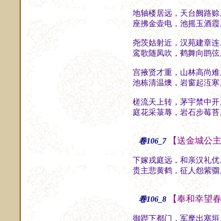
地轴楼居远，天台阙路赊
座拂金壶电，池摇玉酒霞
尧茨姑射近，汉苑建章连
鸾歌随凤吹，鹤舞向鹍弦
宫掖贤才重，山林高尚难
池栋清温燠，岩窗起沍寒
槎流天上转，茅宇禁中开
庭花采菉蓐，岩石步莓苔
【送金城公
卷106_7
下嫁戎庭远，和亲汉礼优
贵主悲黄鹤，征人怨紫骝
【奉和幸望
卷106_8
御跸下都门，军麾出塞垣