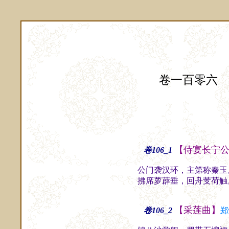
卷一百零六
【侍宴长宁
卷106_1
公门袭汉环，主第称秦玉
拂席萝薜垂，回舟芰荷触
【采莲曲】
卷106_2
郑