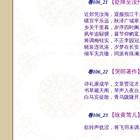
【贬降至汝
卷106_21
近郊凭汝海，遐服指江干
曙宫平乐远，秋泽广城寒
乡关千里暮，岁序四时阑
夙年追騄骥，暮节仰鹓鸾
将调梅铉实，不正李园冠
晓装违巩洛，夕梦在长安
倾车无共辙，同派有殊澜
【哭郎著作
卷106_22
诗礼康成学，文章贾谊才
书草藏天阁，琴声入夜台
白马宾徒散，青乌陇隧开
【咏黄莺儿
卷106_23
欲转声犹涩，将飞羽未调