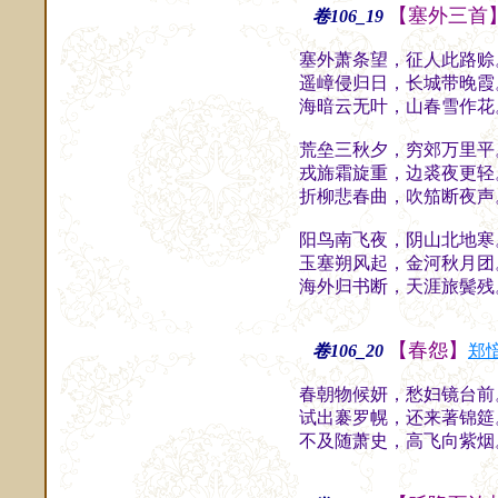
【塞外三首
卷106_19
塞外萧条望，征人此路赊
遥嶂侵归日，长城带晚霞
海暗云无叶，山春雪作花
荒垒三秋夕，穷郊万里平
戎旆霜旋重，边裘夜更轻
折柳悲春曲，吹笳断夜声
阳鸟南飞夜，阴山北地寒
玉塞朔风起，金河秋月团
海外归书断，天涯旅鬓残
【春怨】
卷106_20
郑
春朝物候妍，愁妇镜台前
试出褰罗幌，还来著锦筵
不及随萧史，高飞向紫烟