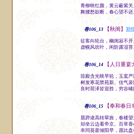
青柳映红颜，黄云蔽紫关
舞腰愁欲断，春心望不还
【秋闺】
卷106_13
郑
征客向轮台，幽闺寂不开
虚幌风吹叶，闲阶露湿苔
【人日重宴
卷106_14
琼殿含光映早轮，玉鸾严
树发寒花禁苑新。佳气裴
良时荷泽皆迎胜，穷谷晞
【奉和春日
卷106_15
晨跸凌高转翠旌，春楼望
却坐云边看帝京。百草香
幸同葵藿倾阳早，愿比盘