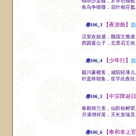
锦dh沙棠舰，罗带石榴
鱼鸟争唼喋，花叶相芬氲
【夜游曲】
卷106_3
郑
汉室欢娱盛，魏国文雅遒
西园宴公子，北里召王侯
【少年行】
卷106_4
郑
颍川豪横客，咸阳轻薄儿
轩盖终朝集，笙竽此夜吹
【中宗降诞
卷106_5
春殿猗兰美，仙阶柏树荣
月满增祥荚，天长发瑞灵
【奉和幸上
卷106_6