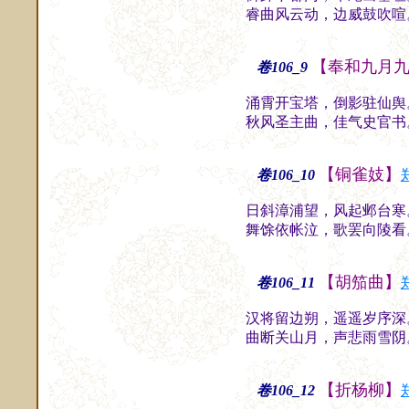
睿曲风云动，边威鼓吹喧
【奉和九月
卷106_9
涌霄开宝塔，倒影驻仙舆
秋风圣主曲，佳气史官书
【铜雀妓】
卷106_10
日斜漳浦望，风起邺台寒
舞馀依帐泣，歌罢向陵看
【胡笳曲】
卷106_11
汉将留边朔，遥遥岁序深
曲断关山月，声悲雨雪阴
【折杨柳】
卷106_12