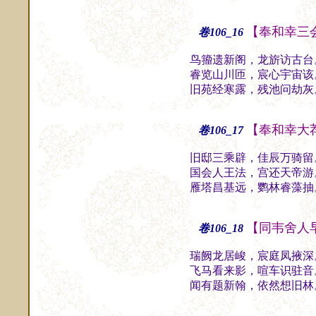
【奉和幸三
卷106_16
鸟籀遗新阁，龙旂访古台
睿览山川匝，宸心宇宙该
旧苑经寒露，残池问劫灰
【奉和幸大
卷106_17
旧邸三乘辟，佳辰万骑留
国会人王法，宫还天帝游
雁塔昌基远，鹦林睿藻抽
【同韦舍人
卷106_18
瑞阙龙居峻，宸庭凤掖深
飞马看来影，喧车识驻音
闻有题新翰，依然想旧林