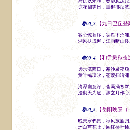
离忧耿未和，春虑忽蹉跎
惊花翻霁日，垂柳拂烟波
【九日巴丘登
卷90_3
客心惊暮序，宾雁下沧洲
湖风扶戍柳，江雨暗山楼
【和尹懋秋夜
卷90_4
远水沉西日，寒沙聚夜鸥
黄叶鸣凄吹，苍葭扫暗洲
湾潭幽意深，杳霭涌寒岑
澄彻天为底，渊玄月作心
【岳阳晚景（
卷90_5
晚景寒鸦集，秋风旅雁归
洲白芦花吐，园红柿叶稀