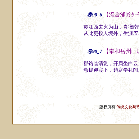
【流合浦岭外
卷90_6
瘴江西去火为山，炎徼南
从此更投人境外，生涯应
【奉和岳州山
卷90_7
郡馆临清赏，开扃坐白云
悬榻迎宾下，趋庭学礼闻
版权所有
传统文化与