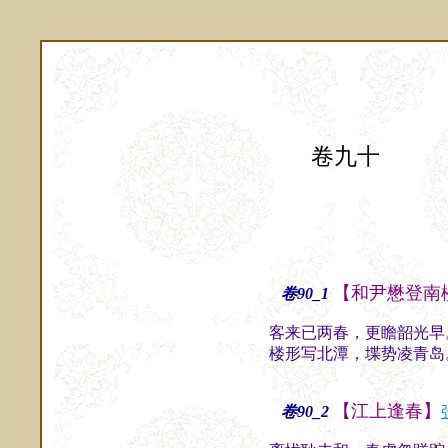
卷九十
【和尹懋登南
卷90_1
客来已两春，更瞻韶光早
楼形写北潭，堞势凌青岛
【江上逢春】
卷90_2