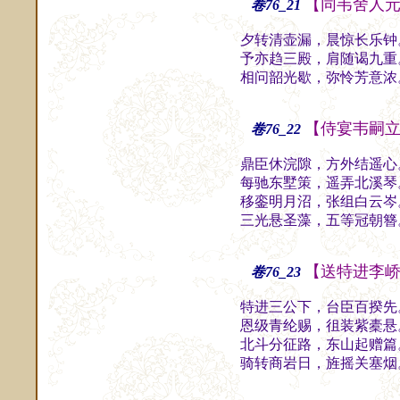
【同韦舍人
卷76_21
夕转清壶漏，晨惊长乐钟
予亦趋三殿，肩随谒九重
相问韶光歇，弥怜芳意浓
【侍宴韦嗣
卷76_22
鼎臣休浣隙，方外结遥心
每驰东墅策，遥弄北溪琴
移銮明月沼，张组白云岑
三光悬圣藻，五等冠朝簪
【送特进李
卷76_23
特进三公下，台臣百揆先
恩级青纶赐，徂装紫橐悬
北斗分征路，东山起赠篇
骑转商岩日，旌摇关塞烟