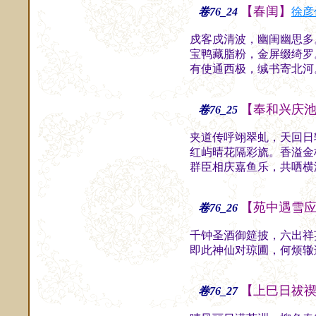
【春闺】
卷76_24
徐彦
戍客戍清波，幽闺幽思多
宝鸭藏脂粉，金屏缀绮罗
有使通西极，缄书寄北河
【奉和兴庆
卷76_25
夹道传呼翊翠虬，天回日
红屿晴花隔彩旒。香溢金
群臣相庆嘉鱼乐，共哂横
【苑中遇雪
卷76_26
千钟圣酒御筵披，六出祥
即此神仙对琼圃，何烦辙
【上巳日祓
卷76_27