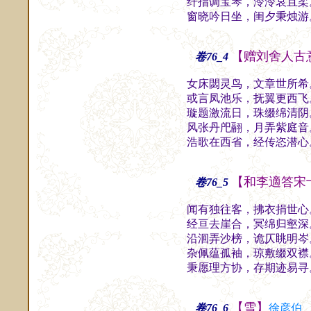
纤指调宝琴，泠泠哀且柔
窗晓吟日坐，闺夕秉烛游
【赠刘舍人古
卷76_4
女床閟灵鸟，文章世所希
或言凤池乐，抚翼更西飞
璇题激流日，珠缀绵清阴
风张丹戺翮，月弄紫庭音
浩歌在西省，经传恣潜心
【和李適答宋
卷76_5
闻有独往客，拂衣捐世心
经亘去崖合，冥绵归壑深
沿洄弄沙榜，诡仄眺明岑
杂佩蕴孤袖，琼敷缀双襟
秉愿理方协，存期迹易寻
【雪】
卷76_6
徐彦伯