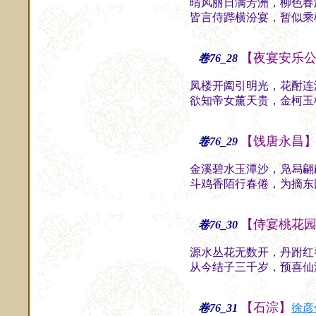
晴风丽日满芳洲，柳色春
皆言侍跸横汾宴，暂似乘
【夜宴安乐
卷76_28
凤楼开阖引明光，花酎连
欲知帝女薰天贵，金柯玉
【饯唐永昌
卷76_29
金溪碧水玉潭沙，凫舄翩
斗鸡香陌行春倦，为摘东
【侍宴桃花
卷76_30
源水丛花无数开，丹跗红
从今结子三千岁，预喜仙
【石淙】
卷76_31
徐彦