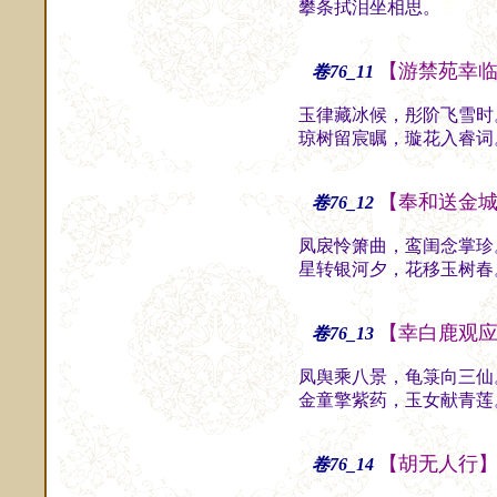
攀条拭泪坐相思。
主
【游禁苑幸
卷76_11
玉律藏冰候，彤阶飞雪时
琼树留宸瞩，璇花入睿词
【奉和送金
卷76_12
凤扆怜箫曲，鸾闺念掌珍
星转银河夕，花移玉树春
【幸白鹿观
卷76_13
凤舆乘八景，龟箓向三仙
金童擎紫药，玉女献青莲
【胡无人行
卷76_14