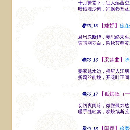
十月繁霜下，征人远凿空
暗碛埋沙树，冲飙卷塞蓬
【婕妤】
卷76_15
徐彦
君恩忽断绝，妾思终未央
窗暗网罗白，阶秋苔藓黄
【采莲曲】
卷76_16
徐
妾家越水边，摇艇入江烟
折藕丝能脆，开花叶正圆
【孤烛叹（
卷76_17
切切夜闺冷，微微孤烛然
暖手缝轻素，嚬蛾续断弦
【闺怨】
卷76_18
徐彦