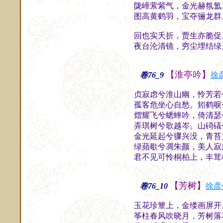
陇嶂萦紫气，金光赫氛氲
图高黄鹤羽，宝夺骊龙群
回也实夭折，贾生亦脆促
夜台沦清镜，穷尘埋结绿
【淮亭吟】
卷76_9
徐
贞寂虑兮淮山幽，怜芳若
孤客危坐心自愁。矧鹤唳
熠耀飞兮蟋蟀吟，倚清瑟
弄琪树兮歌越岑。山碕礒
金光延起兮骤兴没，青苔
绿蘋歇兮凋朱颜，美人寂
君不见可怜桐柏上，丰茸
【芳树】
卷76_10
徐彦
玉花珍簟上，金缕画屏开
筝柱春风吹晓月，芳树落