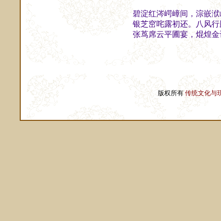
碧淀红涔崿嶂间，淙嵌洑
银芝窋咤露初还。八风行
张茑席云平圃宴，焜煌金
版权所有
传统文化与