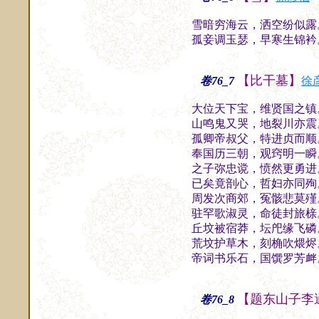
雪暗穷海云，洒空纷似露
孤妾调玉瑟，早寒生锦衿
【比干墓】
卷76_7
徐
大位天下宝，维贤国之镇
山鸣鬼又哭，地裂川亦震
孤卿帝叔父，特进贞而顺
奉国历三朝，观窍明一瞬
之子弥忠谠，愤然更勇进
已矣竟剖心，哲妇亦同殉
周发次商郊，冤骸悲莫殣
驻罕歌淑灵，命徒封旅榇
丘坟被宿莽，坛戺缘飞磷
荒坟护草木，刻桷吹煨烬
帝词书乐石，国馔罗芳衅
【题东山子李
卷76_8