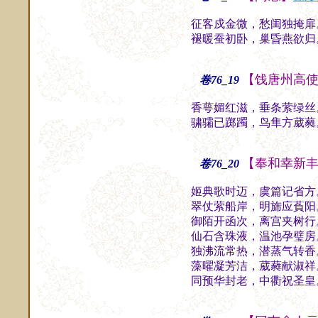
征客戍金微，愁闺独掩扉
褪暖蚕初卧，巢昏燕欲归
【饯唐州高
卷76_19
香萼媚红滋，垂条萦绿丝
骕骦已踯躅，鸟隼方葳蕤
【奉和幸新
卷76_20
姬典歌时迈，虞篇记省方
翠仗萦船岸，明旆应萯阳
御陌开函次，离宫夹树行
仙石含珠液，温池孕璧房
独沸流常热，潜蒸气转香
藻曜凝芳洁，葳蕤献淑祥
同预华封老，中衢祝圣皇