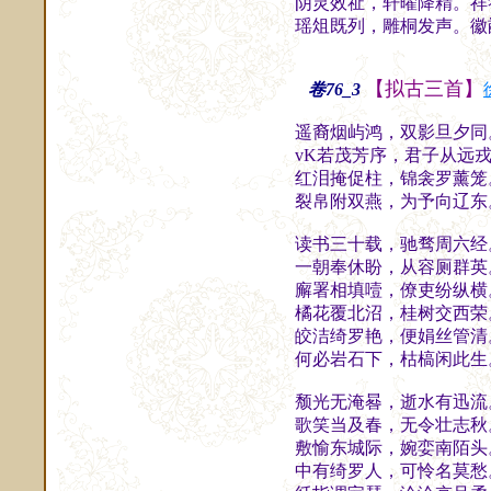
阴灵效祉，轩曜降精。祥
瑶俎既列，雕桐发声。徽
【拟古三首】
卷76_3
遥裔烟屿鸿，双影旦夕同
vK若茂芳序，君子从远
红泪掩促柱，锦衾罗薰笼
裂帛附双燕，为予向辽东
读书三十载，驰骛周六经
一朝奉休盼，从容厕群英
廨署相填噎，僚吏纷纵横
橘花覆北沼，桂树交西荣
皎洁绮罗艳，便娟丝管清
何必岩石下，枯槁闲此生
颓光无淹晷，逝水有迅流
歌笑当及春，无令壮志秋
敷愉东城际，婉娈南陌头
中有绮罗人，可怜名莫愁