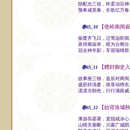
陟配光三祖，怀柔洎百神
预奉咸英奏，长歌亿万春
【使岭南闻
卷65_10
振鹭齐飞日，迁莺远听闻
喜得廊庙举，嗟为台阁分
冠去神羊影，车迎瑞雉群
【赠封御史
卷65_11
故事推三独，兹辰对两闱
盛府持清橐，殊章动绣衣
凛凛当朝色，行行满路威
【始背洛城
卷65_12
薄游忝霜署，直指戒冰心
山晴关塞断，川暮广城阴