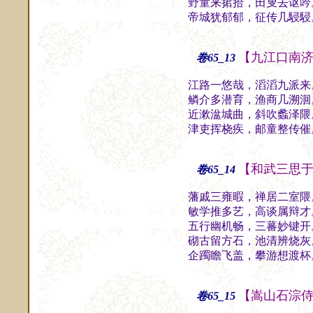
野童来捃拾，田叟去讴吟
帝城犹郁郁，征传几駸駸
【九江口南
卷65_13
江路一悠哉，滔滔九派来
鳞介多潜育，渔商几溯洄
近漱湓城曲，斜吹蠡泽隈
津吏挥桡疾，邮童整传催
【和武三思
卷65_14
藩戚三雍暇，禅居二室隈
敏学推多艺，高谈属辩才
五行幽机畅，三蕃妙键开
砌古留方石，池清辨烧灰
企躅瞻飞盖，攀游想渡杯
【嵩山石淙
卷65_15