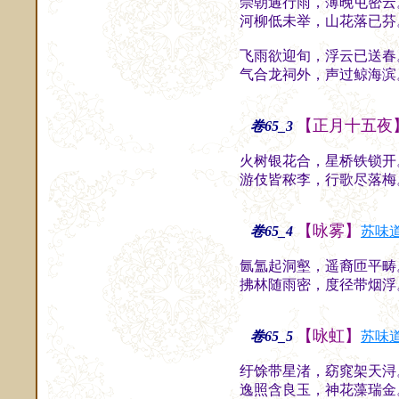
崇朝遘行雨，薄晚屯密云
河柳低未举，山花落已芬
飞雨欲迎旬，浮云已送春
气合龙祠外，声过鲸海滨
【正月十五夜
卷65_3
火树银花合，星桥铁锁开
游伎皆秾李，行歌尽落梅
【咏雾】
卷65_4
苏味
氤氲起洞壑，遥裔匝平畴
拂林随雨密，度径带烟浮
【咏虹】
卷65_5
苏味
纡馀带星渚，窈窕架天浔
逸照含良玉，神花藻瑞金