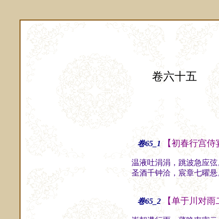
卷六十五
【初春行宫侍
卷65_1
温液吐涓涓，跳波急应弦
圣酒千钟洽，宸章七曜悬
【单于川对雨
卷65_2