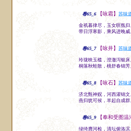
【咏霜】
卷65_6
苏味
金祇暮律尽，玉女暝氛归
带日浮寒影，乘风进晚威
【咏井】
卷65_7
苏味
玲珑映玉槛，澄澈泻银床
桐落秋蛙散，桃舒春锦芳
【咏石】
卷65_8
苏味
济北甄神贶，河西濯锦文
燕归犹可候，羊起自成群
【奉和受图温
卷65_9
绿绮膺河检，清坛俯洛滨