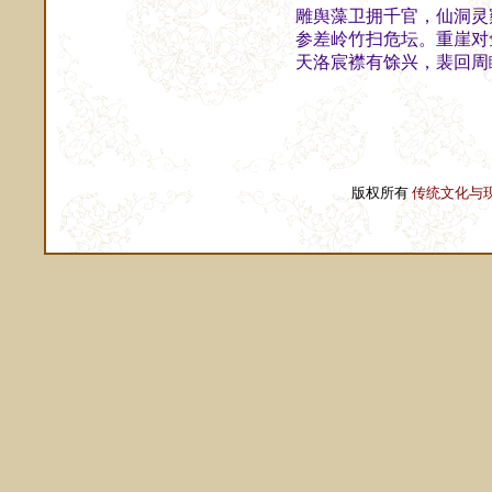
雕舆藻卫拥千官，仙洞灵
参差岭竹扫危坛。重崖对
天洛宸襟有馀兴，裴回周
版权所有
传统文化与