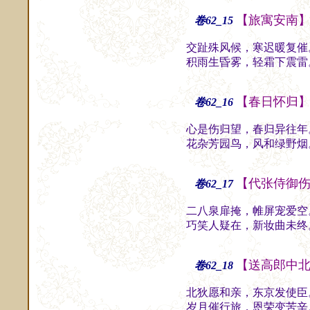
【旅寓安南
卷62_15
交趾殊风候，寒迟暖复催
积雨生昏雾，轻霜下震雷
【春日怀归
卷62_16
心是伤归望，春归异往年
花杂芳园鸟，风和绿野烟
【代张侍御
卷62_17
二八泉扉掩，帷屏宠爱空
巧笑人疑在，新妆曲未终
【送高郎中
卷62_18
北狄愿和亲，东京发使臣
岁月催行旅，恩荣变苦辛