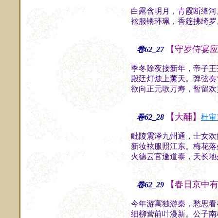
白露含明月，青霞断绛河
袨服锵环珮，香筵拂绮罗
【守岁侍宴
卷62_27
季冬除夜接新年，帝子王
殿廷灯烛上薰天。弹弦奏
欲向正元歌万寿，暂留欢
【大酺】
卷62_28
杜审
毗陵震泽九州通，士女欢
新妆袨服照江东。梅花落
火德云官逢道泰，天长地
【春日京中
卷62_29
今年游寓独游秦，愁思看
细柳营前叶漫新。公子南