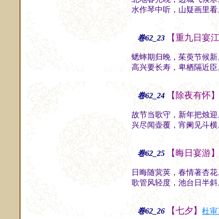
水作琴中听，山疑画里看
【重九日宴
卷62_23
蟋蟀期归晚，茱萸节候新
高兴要长寿，卑栖隔近臣
【除夜有怀
卷62_24
故节当歌守，新年把烛迎
兴尽闻壶覆，宵阑见斗横
【晦日宴游
卷62_25
日晦随蓂荚，春情著杏花
歌管风轻度，池台日半斜
【七夕】
卷62_26
杜审