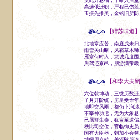
复此开悬榻，宁唯入后堂
高选俄迁职，严程已饬装
玉振先推美，金铭旧所防
【赠苏味道
卷62_35
北地寒应苦，南庭戍未归
雨雪关山暗，风霜草木稀
雁塞何时入，龙城几度围
舆驾还京邑，朋游满帝畿
【和李大夫
卷62_36
六位乾坤动，三微历数迁
子月开阶统，房星受命年
地即交风雨，都仍卜涧瀍
不宰神功运，无为大象悬
已属群生泰，犹言至道偏
秩比司空位，官临御史员
国有大臣器，朝加小会筵
城阙周京转，关河陕服连