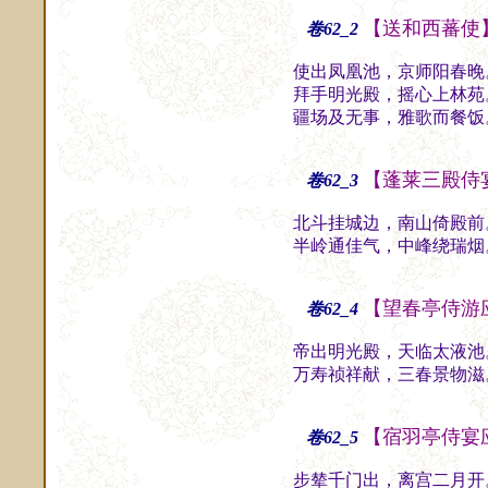
【送和西蕃使
卷62_2
使出凤凰池，京师阳春晚
拜手明光殿，摇心上林苑
疆场及无事，雅歌而餐饭
【蓬莱三殿侍
卷62_3
北斗挂城边，南山倚殿前
半岭通佳气，中峰绕瑞烟
【望春亭侍游
卷62_4
帝出明光殿，天临太液池
万寿祯祥献，三春景物滋
【宿羽亭侍宴
卷62_5
步辇千门出，离宫二月开