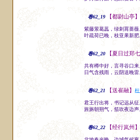
【都尉山亭
卷62_19
紫藤萦葛藟，绿刺罥蔷薇
叶疏荷已晚，枝亚果新肥
【夏日过郑
卷62_20
共有樽中好，言寻谷口来
日气含残雨，云阴送晚雷
【送崔融】
卷62_21
杜
君王行出将，书记远从征
旌旃朝朔气，笳吹夜边声
【经行岚州
卷62_22
北地春光晚，边城气候寒