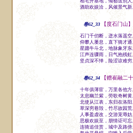
相宅开基地，倾都送别人
酒助欢娱洽，风催景气新
【度石门山
卷62_33
石门千仞断，迸水落遥空
仰攀人屡息，直下骑才通
星躔牛斗北，地脉象牙东
江声连骤雨，日气抱残虹
坚贞深不惮，险涩谅难穷
【赠崔融二
卷62_34
十年俱薄宦，万里各他方
太息幽兰紫，劳歌奇树黄
北使从江表，东归在洛阳
草深穷巷毁，竹尽故园荒
人事盈虚改，交游宠辱妨
思极欢娱至，朋情讵可忘
连骑追佳赏，城中及路傍