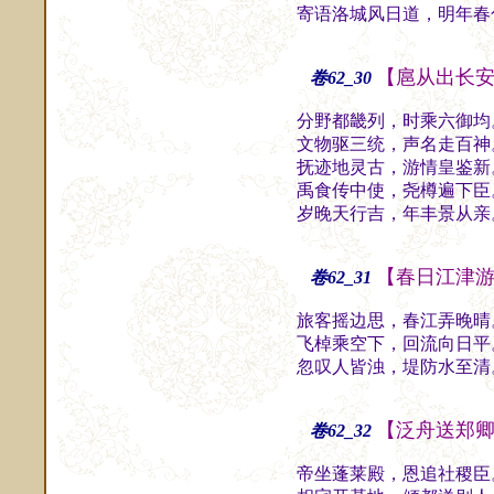
寄语洛城风日道，明年春
【扈从出长
卷62_30
分野都畿列，时乘六御均
文物驱三统，声名走百神
抚迹地灵古，游情皇鉴新
禹食传中使，尧樽遍下臣
岁晚天行吉，年丰景从亲
【春日江津
卷62_31
旅客摇边思，春江弄晚晴
飞棹乘空下，回流向日平
忽叹人皆浊，堤防水至清
【泛舟送郑
卷62_32
帝坐蓬莱殿，恩追社稷臣