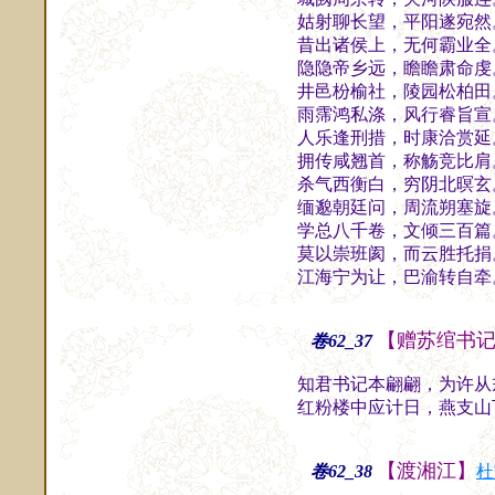
姑射聊长望，平阳遂宛然
昔出诸侯上，无何霸业全
隐隐帝乡远，瞻瞻肃命虔
井邑枌榆社，陵园松柏田
雨霈鸿私涤，风行睿旨宣
人乐逢刑措，时康洽赏延
拥传咸翘首，称觞竞比肩
杀气西衡白，穷阴北暝玄
缅邈朝廷问，周流朔塞旋
学总八千卷，文倾三百篇
莫以崇班阂，而云胜托捐
江海宁为让，巴渝转自牵
【赠苏绾书
卷62_37
知君书记本翩翩，为许从
红粉楼中应计日，燕支山
【渡湘江】
卷62_38
杜