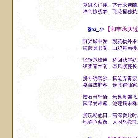
草绿长门掩，苔青永巷幽
啼鸟惊残梦，飞花搅独愁
【和韦承庆
卷62_10
野兴城中发，朝英物外求
海燕巢书阁，山鸡舞画楼
径转危峰逼，桥回缺岸妨
绾雾青丝弱，牵风紫蔓长
携琴绕碧沙，摇笔弄青霞
宴游成野客，形胜得仙家
攒石当轩倚，悬泉度牖飞
园果尝难遍，池莲摘未稀
赏玩期他日，高深爱此时
地静鱼偏逸，人闲鸟欲欺