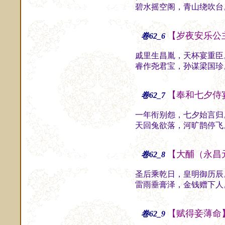
碧水摇空阁，青山绕吹台
【岁夜安乐公
卷62_6
戚里生昌胤，天杯宴重臣
睿作尧君宝，孙谋梁国珍
【奉和七夕侍
卷62_7
一年衔别怨，七夕始言归
天回兔欲落，河旷鹊停飞
【大酺（永昌
卷62_8
圣后乘乾日，皇明御历辰
雷雨垂膏泽，金钱赠下人
【赋得妾薄命
卷62_9