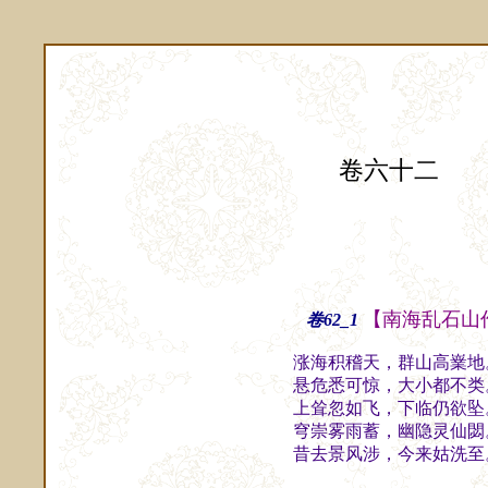
卷六十二
【南海乱石山
卷62_1
涨海积稽天，群山高嶪地
悬危悉可惊，大小都不类
上耸忽如飞，下临仍欲坠
穹崇雾雨蓄，幽隐灵仙閟
昔去景风涉，今来姑洗至