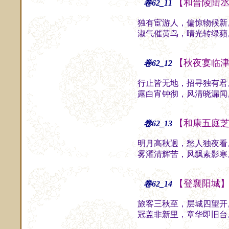
【和晋陵陆
卷62_11
独有宦游人，偏惊物候新
淑气催黄鸟，晴光转绿蘋
【秋夜宴临
卷62_12
行止皆无地，招寻独有君
露白宵钟彻，风清晓漏闻
【和康五庭
卷62_13
明月高秋迥，愁人独夜看
雾濯清辉苦，风飘素影寒
【登襄阳城
卷62_14
旅客三秋至，层城四望开
冠盖非新里，章华即旧台