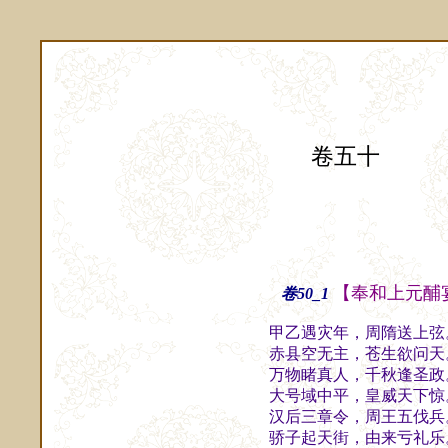
卷五十
【奉和上元酺
卷50_1
甲乙遇灾年，周隋送上弦
赤县空无主，苍生欲问天
万物睹真人，千秋逢圣政
大号域中平，皇威天下惊
汉后三章令，周王五伐兵
骄子起天街，由来亏礼乐