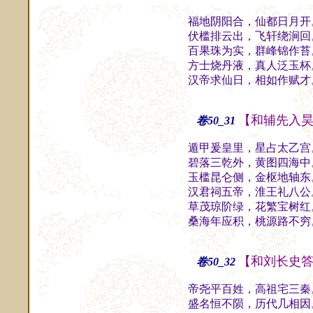
福地阴阳合，仙都日月开
伏槛排云出，飞轩绕涧回
百果珠为实，群峰锦作苔
方士烧丹液，真人泛玉杯
汉帝求仙日，相如作赋才
【和辅先入
卷50_31
遁甲爰皇里，星占太乙宫
碧落三乾外，黄图四海中
玉槛昆仑侧，金枢地轴东
汉君祠五帝，淮王礼八公
草茂琼阶绿，花繁宝树红
桑海年应积，桃源路不穷
【和刘长史
卷50_32
帝尧平百姓，高祖宅三秦
盛名恒不陨，历代几相因