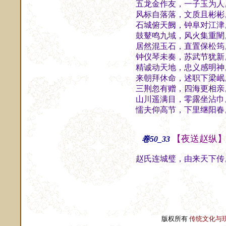
五龙金作友，一子玉为人
风标自落落，文质且彬彬
石城俯天阙，钟阜对江津
鼓鼙鸣九域，风火集重闉
居然混玉石，直置保松筠
钟仪琴未奏，苏武节犹新
精诚动天地，忠义感明神
来朝拜休命，述职下梁岷
三荆忽有赠，四海更相亲
山川遥满目，零露坐沾巾
懦夫仰高节，下里继阳春
【夜送赵纵
卷50_33
赵氏连城璧，由来天下传
版权所有
传统文化与