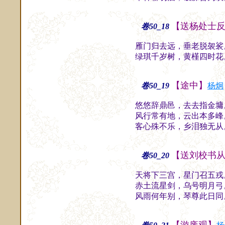
【送杨处士
卷50_18
雁门归去远，垂老脱袈裟
绿琪千岁树，黄槿四时花
【途中】
卷50_19
杨炯
悠悠辞鼎邑，去去指金墉
风行常有地，云出本多峰
客心殊不乐，乡泪独无从
【送刘校书
卷50_20
天将下三宫，星门召五戎
赤土流星剑，乌号明月弓
风雨何年别，琴尊此日同