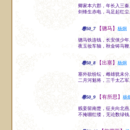
卿家本六郡，年长入三秦
剑锋生赤电，马足起红尘
【骢马】
卷50_7
杨炯
骢马铁连钱，长安侠少年
夜玉妆车轴，秋金铸马鞭
【出塞】
卷50_8
杨炯
塞外欲纷纭，雌雄犹未分
二月河魁将，三千太乙军
【有所思】
卷50_9
杨
贱妾留南楚，征夫向北燕
不掩嚬红缕，无论数绿钱