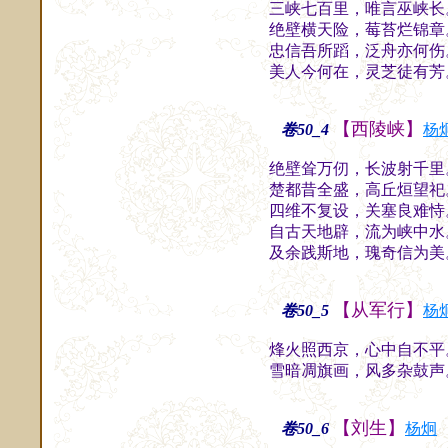
三峡七百里，唯言巫峡长
绝壁横天险，莓苔烂锦章
忠信吾所蹈，泛舟亦何伤
美人今何在，灵芝徒有芳
【西陵峡】
卷50_4
杨
绝壁耸万仞，长波射千里
楚都昔全盛，高丘烜望祀
四维不复设，关塞良难恃
自古天地辟，流为峡中水
及余践斯地，瑰奇信为美
【从军行】
卷50_5
杨
烽火照西京，心中自不平
雪暗凋旗画，风多杂鼓声
【刘生】
卷50_6
杨炯