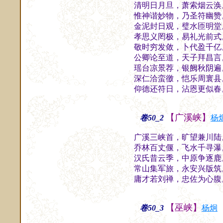
清明日月旦，萧索烟云涣
惟神谐妙物，乃圣符幽赞
金泥封日观，璧水匝明堂
孝思义罔极，易礼光前式
敬时穷发敛，卜代盈千亿
公卿论至道，天子拜昌言
瑶台凉景荐，银阙秋阴遍
深仁洽蛮徼，恺乐周寰县
仰德还符日，沾恩更似春
【广溪峡】
卷50_2
杨
广溪三峡首，旷望兼川陆
乔林百丈偃，飞水千寻瀑
汉氏昔云季，中原争逐鹿
常山集军旅，永安兴版筑
庸才若刘禅，忠佐为心腹
【巫峡】
卷50_3
杨炯