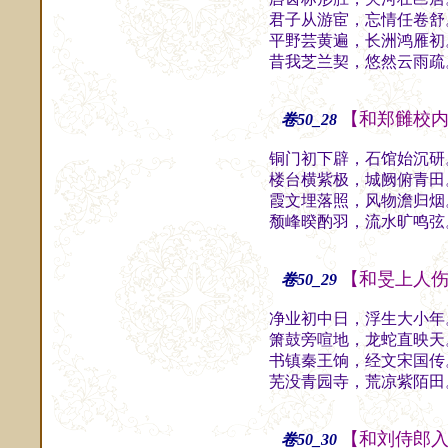
君子从游宦，忘情任卷舒
平野芸黄遍，长洲鸿雁初
昔我芝兰契，悠然云雨疏
【和郑雠校
卷50_28
铜门初下辟，石馆始沉研
楼台横紫极，城阙俯青田
霞文埋落照，风物澹归烟
颓峰暌酌羽，流水旷鸣弦
【和旻上人
卷50_29
净业初中日，浮生大小年
箫鼓旁喧地，龙蛇直映天
书镇秦王饷，经文宋国传
芜没青园寺，荒凉紫陌田
【和刘侍郎
卷50_30