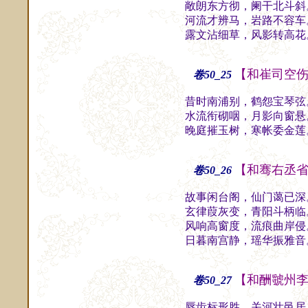
敞朗东方彻，阑干北斗斜
河流才辨马，岩路不容车
露文沾细草，风影转高花
【和崔司空
卷50_25
昔时南浦别，鹤怨宝琴弦
水流衔砌咽，月影向窗悬
晚庭摧玉树，寒帐委金莲
【和骞右丞
卷50_26
故事闲台阁，仙门蔼已深
玄律葭灰变，青阳斗柄临
风响高窗度，流痕曲岸侵
日暮南宫静，瑶华振雅音
【和酬虢州
卷50_27
唇齿标形胜，关河壮邑居