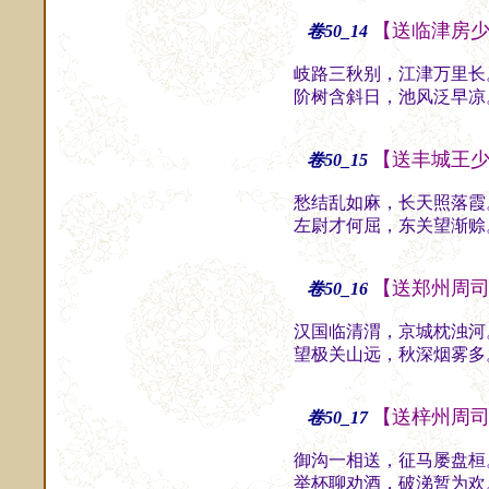
【送临津房
卷50_14
岐路三秋别，江津万里长
阶树含斜日，池风泛早凉
【送丰城王
卷50_15
愁结乱如麻，长天照落霞
左尉才何屈，东关望渐赊
【送郑州周
卷50_16
汉国临清渭，京城枕浊河
望极关山远，秋深烟雾多
【送梓州周
卷50_17
御沟一相送，征马屡盘桓
举杯聊劝酒，破涕暂为欢