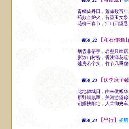
【游废观】
卷50_21
杨
青幛倚丹田，荒凉数百年
药败金炉火，苔昏玉女泉
花柳三春节，江山四望悬
【和石侍御
卷50_22
烟霞非俗宇，岩壑只幽居
影浓山树密，香浅泽花疏
莲房若个实，竹节几重虚
【送李庶子
卷50_23
此地倾城日，由来供帐华
原野烟氛匝，关河游望赊
诏赐扶阳宅，人荣御史车
【早行】
卷50_24
杨炯