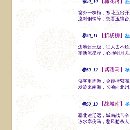
【梅花落】
卷50_10
杨
窗外一株梅，寒花五出开
泣对铜钩障，愁看玉镜台
【折杨柳】
卷50_11
杨
边地遥无极，征人去不还
望断流星驿，心驰明月关
【紫骝马】
卷50_12
杨
侠客重周游，金鞭控紫骝
发迹来南海，长鸣向北州
【战城南】
卷50_13
杨
塞北途辽远，城南战苦辛
冻水寒伤马，悲风愁杀人