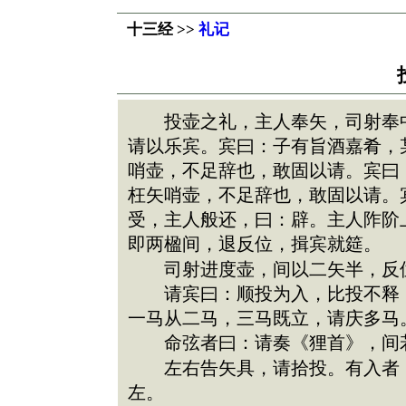
十三经 >>
礼记
投壶之礼，主人奉矢，司射奉中
请以乐宾。宾曰：子有旨酒嘉肴，
哨壶，不足辞也，敢固以请。宾曰
枉矢哨壶，不足辞也，敢固以请。
受，主人般还，曰：辟。主人阼阶
即两楹间，退反位，揖宾就筵。
司射进度壶，间以二矢半，反位
请宾曰：顺投为入，比投不释，
一马从二马，三马既立，请庆多马
命弦者曰：请奏《狸首》，间若
左右告矢具，请拾投。有入者，
左。