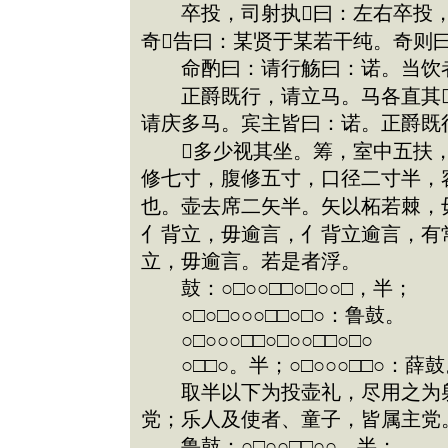
卒投，司射执曰：左右卒投，
奇告曰：某贤于某若干纯。奇则
命酌曰：请行觞曰：诺。当饮者
正爵既行，请立马。马各直其
请庆多马。宾主皆曰：诺。正爵既
多少视其坐。筹，室中五扶，
修七寸，腹修五寸，口径二寸半，
也。壶去席二矢半。矢以柘若棘，
亻背立，毋逾言，亻背立逾言，有
立，毋逾言。若是者浮。
鼓：○□○○□□○□○○□，半；
○□○□○○○□□○□○：鲁鼓。
○□○○○□□○□○○□□○□○
○□□○。半；○□○○○□□○：薛鼓
取半以下为投壶礼，尽用之为射
党；乐人及使者、童子，皆属主党
鲁鼓：○□○○□□○○，半；