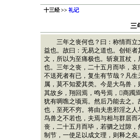
十三经 >>
礼记
三
三年之丧何也？曰：称情而立文
益也。故曰：无易之道也。创钜者
文，所以为至痛极也。斩衰苴杖，
也。三年之丧，二十五月而毕，哀
不送死者有已，复生有节哉？凡生
属，莫不知爱其类。今是大鸟兽，
其故乡，翔回焉，鸣号焉，商躅
犹有啁噍之顷焉。然后乃能去之。
也，至死不穷。将由夫患邪淫之人
鸟兽之不若也，夫焉与相与群居而
丧，二十五月而毕，若驷之过隙，
制节，一使足以成文理，则释之矣