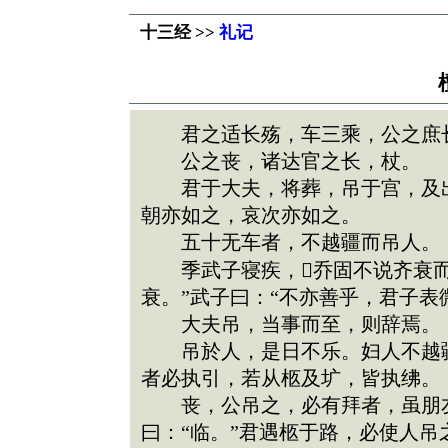
十三经 >>
礼记
君之适长殇，车三乘，公之庶长
公之丧，诸达官之长，杖。
君于大夫，将葬，吊于宫，及出
朝亦如之，哀次亦如之。
五十无车者，不越疆而吊人。
季武子寝疾，乔固不说齐衰而
衰。”武子曰：“不亦善乎，君子表
大夫吊，当事而至，则辞焉。
吊於人，是日不乐。妇人不越疆
者必执引，若从柩及圹，皆执绋。
丧，公吊之，必有拜者，虽朋友
曰：“临。”君遇柩于路，必使人吊