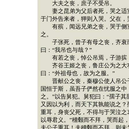
大夫之丧，庶子不受吊。
妻之昆弟为父后者死，哭之适室
于门外告来者，狎则入哭。父在，
有殡，闻远兄弟之丧，哭于侧室
之。
子张死，曾子有母之丧，齐衰而
曰：“我吊也与哉？”
有若之丧，悼公吊焉，子游摈
齐谷王姬之丧，鲁庄公为之大功
曰：“外祖母也，故为之服。”
晋献公之丧，秦穆公使人吊公子
国恒于斯，虽吾子俨然在忧服之中
之。”以告舅犯。舅犯曰：“孺子
又因以为利，而天下其孰能说之？
重耳，身丧父死，不得与于哭泣之
以辱君义。”稽颡而不拜，哭而起
夫公子重耳！夫稽颡而不拜，则未