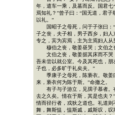
年，遣车一乘，及墓而反。国君七
焉知礼？”曾子曰：“国无道，君
以礼。”
国昭子之母死，问于子张曰：“葬
子之丧，夫子相，男子西乡，妇人东
专之，宾为宾焉，主为主焉妇人从
穆伯之丧，敬姜昼哭；文伯之丧
文伯之丧，敬姜据其床而不哭，
吾未尝以就公室。今及其死也，朋
子也，必多旷于礼矣夫。”
季康子之母死，陈亵衣。敬姜曰
来，亵衣何为陈于斯。”命撤之。
有子与子游立，见孺子慕者。有
去之久矣。情在于斯，其是也夫？
情而径行者，戎狄之道也。礼道则
舞，舞斯愠，愠斯戚，戚斯叹，叹