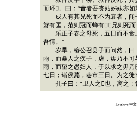
而环。曰：“昔者吾丧姑姊妹亦如
成人有其兄死而不为衰者，闻子
蟹有匡，范则冠而蝉有，兄则死而
乐正子春之母死，五日而不食。
吾情。”
岁旱，穆公召县子而问然，曰：“
雨，而暴人之疾子，虐，毋乃不可与
雨，而望之愚妇人，于以求之毋乃已
七日；诸侯薨，巷市三日。为之徙
孔子曰：“卫人之也，离之；鲁
Everlove
中文