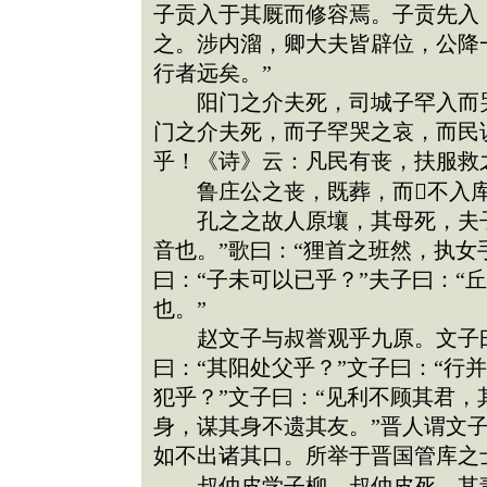
子贡入于其厩而修容焉。子贡先入
之。涉内溜，卿大夫皆辟位，公降
行者远矣。”
阳门之介夫死，司城子罕入而哭
门之介夫死，而子罕哭之哀，而民
乎！《诗》云：凡民有丧，扶服救
鲁庄公之丧，既葬，而不入库
孔之之故人原壤，其母死，夫子
音也。”歌曰：“狸首之班然，执女
曰：“子未可以已乎？”夫子曰：“
也。”
赵文子与叔誉观乎九原。文子曰
曰：“其阳处父乎？”文子曰：“行
犯乎？”文子曰：“见利不顾其君
身，谋其身不遗其友。”晋人谓文
如不出诸其口。所举于晋国管库之
叔仲皮学子柳。叔仲皮死，其妻