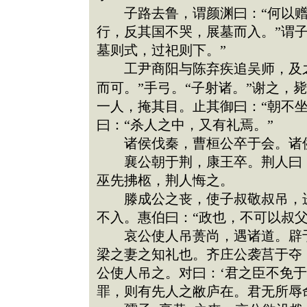
子路去鲁，谓颜渊曰：“何以赠我
行，反其国不哭，展墓而入。”谓子
墓则式，过祀则下。”
工尹商阳与陈弃疾追吴师，及之
而可。”手弓。“子射诸。”谢之，
一人，掩其目。止其御曰：“朝不
曰：“杀人之中，又有礼焉。”
诸侯伐秦，曹桓公卒于会。诸侯
襄公朝于荆，康王卒。荆人曰：“
巫先拂柩，荆人悔之。
滕成公之丧，使子叔敬叔吊，进
不入。惠伯曰：“政也，不可以叔
哀公使人吊蒉尚，遇诸道。辟于
梁之妻之知礼也。齐庄公袭莒于夺
公使人吊之。对曰：‘君之臣不免
罪，则有先人之敝庐在。君无所辱命