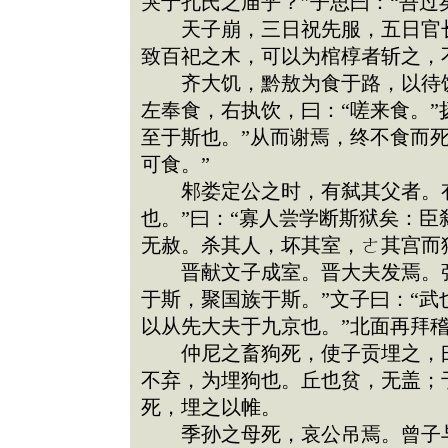
哭于孔氏之庙乎？”子思曰：“吾过
天子崩，三日祝先服，五日官长
致百祀之木，可以为棺椁者斩之，
齐大饥，黔敖为食于路，以待饥
左奉食，右执饮，曰：“嗟来食。”
至于斯也。”从而谢焉，终不食而
可食。”
邾娄定公之时，有弑其父者。有
也。”曰：“寡人尝学断斯狱矣：
无赦。杀其人，坏其室，ㄜ其宫而
晋献文子成室。晋大夫发焉。张
于斯，聚国族于斯。”文子曰：“
以从先大夫于九京也。”北面再拜
仲尼之畜狗死，使子贡埋之，曰
不弃，为埋狗也。丘也贫，无盖；
死，埋之以帷。
季孙之母死，哀公吊焉。曾子与