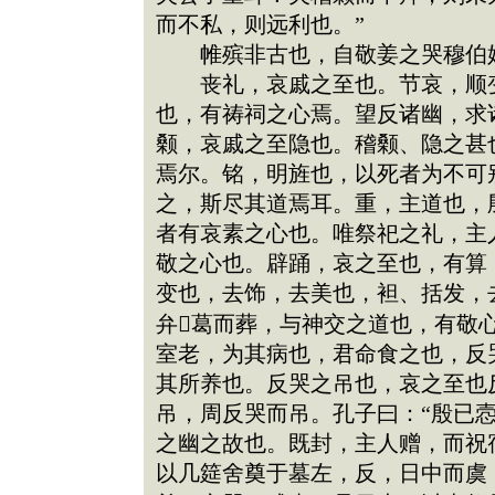
而不私，则远利也。”
帷殡非古也，自敬姜之哭穆伯
丧礼，哀戚之至也。节哀，顺变
也，有祷祠之心焉。望反诸幽，求
颡，哀戚之至隐也。稽颡、隐之甚
焉尔。铭，明旌也，以死者为不可
之，斯尽其道焉耳。重，主道也，
者有哀素之心也。唯祭祀之礼，主
敬之心也。辟踊，哀之至也，有算
变也，去饰，去美也，袒、括发，
弁葛而葬，与神交之道也，有敬
室老，为其病也，君命食之也，反
其所养也。反哭之吊也，哀之至也
吊，周反哭而吊。孔子曰：“殷已
之幽之故也。既封，主人赠，而祝
以几筵舍奠于墓左，反，日中而虞