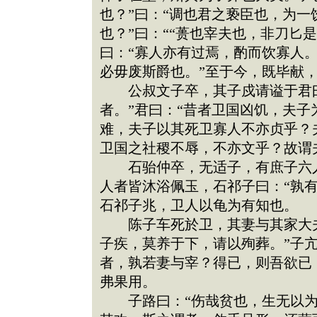
也？”曰：“调也君之亵臣也，为一
也？”曰：““蒉也宰夫也，非刀匕
曰：“寡人亦有过焉，酌而饮寡人。
必毋废斯爵也。”至于今，既毕献
公叔文子卒，其子戍请谥于君曰
者。”君曰：“昔者卫国凶饥，夫
难，夫子以其死卫寡人不亦贞乎？
卫国之社稷不辱，不亦文乎？故谓
石骀仲卒，无适子，有庶子六人
人者皆沐浴佩玉，石祁子曰：“孰
石祁子兆，卫人以龟为有知也。
陈子车死於卫，其妻与其家大夫
子疾，莫养于下，请以殉葬。”子
者，孰若妻与宰？得已，则吾欲已
弗果用。
子路曰：“伤哉贫也，生无以为养