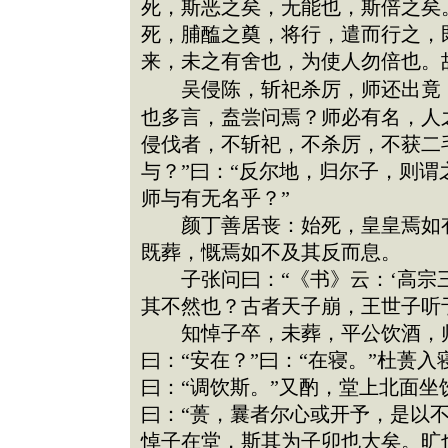
死，斯恶之矣，无能也，斯倍之矣
死，脯醢之奠，将行，遣而行之，
来，未之有舍也，为使人勿倍也。
吴侵陈，斩祀杀厉，师还出竟，
也多言，盍尝问焉？师必有名，人之
侵伐者，不斩祀，不杀厉，不获二
与？”曰：“反尔地，归尔子，则谓
师与有无名乎？”
颜丁善居丧：始死，皇皇焉如有
既葬，慨焉如不及其反而息。
子张问曰：“《书》云：‘高宗三
其不然也？古者天子崩，王世子听
知悼子卒，未葬，平公饮酒，师
曰：“安在？”曰：“在寝。”杜蒉
曰：“调饮斯。”又酌，堂上北面
曰：“蒉，曩者尔心或开予，是以不
悼子在堂，斯其为子卯也大矣。旷