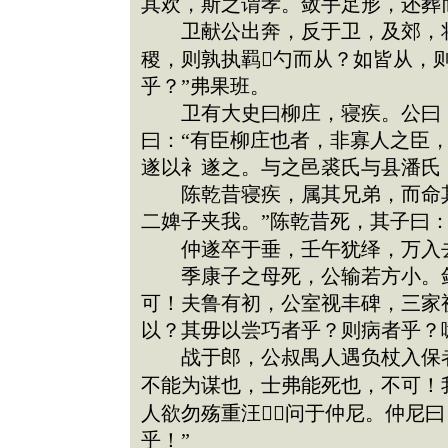
其欢，斯之谓孝。敛手足形，还葬
卫献公出奔，反于卫，及郊，将
稷，则孰执羁勺而从？如皆从，
乎？”弗果班。
卫有大史曰柳庄，寝疾。公曰：
曰：“有臣柳庄也者，非寡人之臣
遂以衤遂之。与之邑裘氏与县潘氏
陈乾昔寝疾，属其兄弟，而命其
二婢子夹我。”陈乾昔死，其子曰：
仲遂卒于垂，壬午犹绎，万入去
季康子之母死，公输若方小。敛
可！夫鲁有初，公室视丰碑，三家
以？其毋以尝巧者乎？则病者乎？
战于郎，公叔禺人遇负杖入保者
不能为谋也，士弗能死也，不可！
人欲勿殇重汪，问于仲尼。仲尼
乎！”