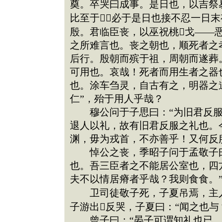
奠。卒哭曰成事。是日也，以吉祭
比至于，必于是日也接不忍一日末
殷。君临臣丧，以巫祝桃戈——
之所难言也。丧之朝也，顺死者之
后行。殷朝而殡于祖，周朝而遂葬
可用也。哀哉！死者而用生者之器
也。涂车刍灵，自古有之，明器之道
仁”，殆于用人乎哉？
穆公问于子思曰：“为旧君反服，
退人以礼，故有旧君反服之礼也。
渊，毋为戎首，不亦善乎！又何反
悼公之丧，季昭子问于孟敬子曰：
也。吾三臣者之不能居公室也，四
夫不以情居瘠者乎哉？我则食食。
卫司徒敬子死，子夏吊焉，主人
子游出反哭，子夏曰：“闻之也与
曾子曰：“晏子可谓知礼也已，恭