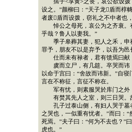
孺子<享黄>之丧，哀公欲设拨，
设之。”颜柳曰：“天子龙盾而椁
者废盾而设拨，窃礼之不中者也，
悼公之母死，哀公为之齐衰。有若
乎哉？鲁人以妻我。”
季子皋葬其妻，犯人之禾，申祥以
罪予，朋友不以是弃予，以吾为邑
仕而未有禄者，君有馈焉曰献，
虞而立尸，有几筵。卒哭而讳，
以命于宫曰：“舍故而讳新。”自
言在不称征，言征不称在。
军有忧，则素服哭於库门之外，
有焚其先人之室，则三日哭。故
孔子过泰山侧，有妇人哭于墓者
之哭也，一似重有忧者。”而曰：
死焉。”夫子曰：“何为不去也？”
虎也。”