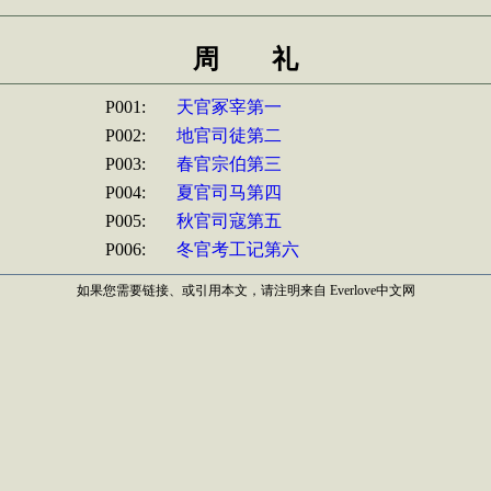
周 礼
P001:
天官冢宰第一
P002:
地官司徒第二
P003:
春官宗伯第三
P004:
夏官司马第四
P005:
秋官司寇第五
P006:
冬官考工记第六
如果您需要链接、或引用本文，请注明来自 Everlove中文网