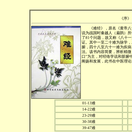
《序》
《难经》，原名《黄帝八十
说为战国时秦越人（扁鹊）所
了81个问题，故又称《八十
证。其中一至二十难为脉学，
腑，四十八至六十一难为疾病
法。该书内容简要，辨析精微
口”为主，对经络学说和脏腑
阐扬和发展，此书在中医理论
01-13难
14-22难
23-29难
30-38难
39-47难