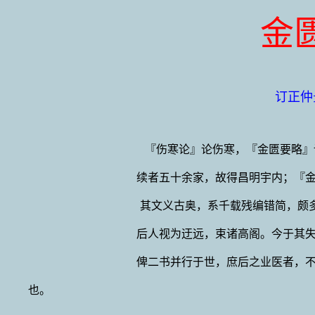
金
订正仲
『伤寒论』论伤寒，『金匮要略』
续者五十余家，故得昌明宇内；『
其文义古奥，系千载残编错简，颇
后人视为迂远，束诸高阁。今于其
俾二书并行于世，庶后之业医者，
也。