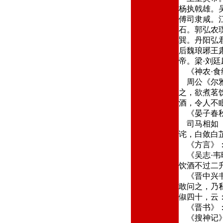
杨执戟雄。
傅司隶咸。
石。郭弘农
巽。丹阳弘
后魏琅琊王
帝。梁·刘
《神农·食
周公《尔雅
之，欲煮茗
酒，令人不眠
《晏子春秋
司马相如《
诧，白敛白
《方言》：
《吴志·韦
饮酒不过二
《晋中兴书
敢问之，乃
俶四十，云：
《晋书》：
《搜神记》