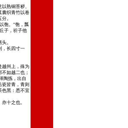
意以熟铜苔秽、
其囊织青竹以卷
五分。
以匏。”匏，瓢
丘子，祈子他
两头。
制，长四寸一
处越州上，殊为
邢不如越二也；
择陶拣，出自
岳瓷皆青，青则
茶色黑：悉不宜
，亦十之也。