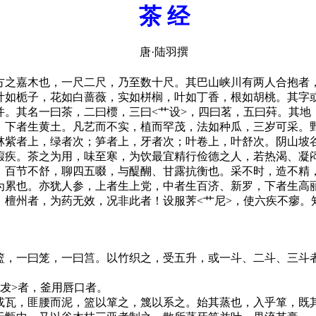
茶 经
唐·陆羽撰
之嘉木也，一尺二尺，乃至数十尺。其巴山峡川有两人合抱者
叶如栀子，花如白蔷薇，实如栟榈，叶如丁香，根如胡桃。其字
并。其名一曰茶，二曰槚，三曰<艹设>，四曰茗，五曰荈。其地
，下者生黄土。凡艺而不实，植而罕茂，法如种瓜，三岁可采。
林紫者上，绿者次；笋者上，牙者次；叶卷上，叶舒次。阴山坡
瘕疾。茶之为用，味至寒，为饮最宜精行俭德之人，若热渴、凝
、百节不舒，聊四五啜，与醍醐、甘露抗衡也。采不时，造不精
为累也。亦犹人参，上者生上党，中者生百济、新罗，下者生高
、檀州者，为药无效，况非此者！设服荠<艹尼>，使六疾不瘳。
，一曰笼，一曰筥。以竹织之，受五升，或一斗、二斗、三斗
犮>者，釜用唇口者。
瓦，匪腰而泥，篮以箪之，篾以系之。始其蒸也，入乎箪，既