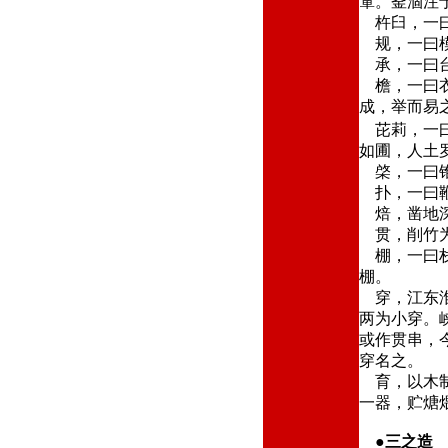
箪。釜涸注
杵臼，一曰
规，一曰模
承，一曰台
檐，一曰衣
成，举而易
芘莉，一曰
如圃，人土
棨，一曰锥
扑，一曰鞭
焙，凿地深
贯，削竹为
棚，一曰栈
棚。
穿，江东淮
两为小穿。
或作贯串，
穿名之。
育，以木制
一器，贮煻
●
三之造