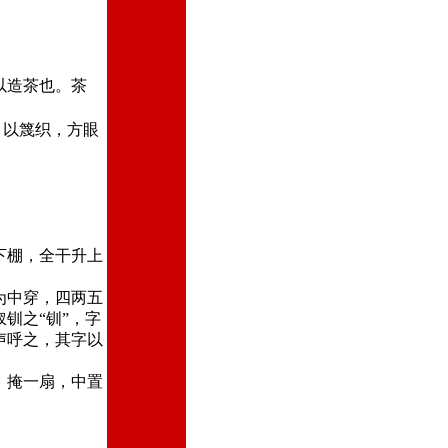
。
以造茶也。茶
，以篾织，方眼
下棚，全干升上
为中穿，四两五
钏之“钏”，字
声呼之，其字以
，掩一扇，中置