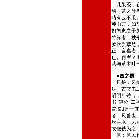
凡采茶，在
焉。茶之牙
晴有云不采
莽而言，如
如陶家之子
竹箨者，枝
厥状委萃然
正，言嘉者
也。何者？
茶与草木叶
●
四之器
风炉：风炉
足。古文书
胡明年铸”
书“伊公”二
置墆臬于
者，风兽也
坎主水。风
或锻铁为之
筥：筥以竹