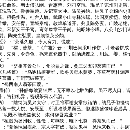
吴归命侯。韦太傅弘嗣。晋惠帝。刘司空琨。琨兄子兖州刺史演
江洗马充。孙参军楚。左记室太冲。陆吴兴纳。纳兄子会稽内史
璞。桓扬州温。杜舍人毓。武康小山寺释法瑶。沛国夏侯恺。馀
君举。安任育。宣城秦精。敦煌单道开。剡县陈务妻。广陵老姥
肃。宋新安王子鸾。鸾弟豫章王子尚。鲍昭妹令晖。八公山沙门
廷尉。陶先生弘景。皇朝徐英公勣。
经》：“茶茗久服，令人有力、悦志”。
》：“槚，苦茶。”《广雅》云：“荆巴间采叶作饼，叶老者饼成
饮，先灸，令赤色，捣末置瓷器中，以汤浇覆之，用葱、姜、橘
。”
》：“婴相齐景公时，食脱粟之饭，灸三戈五卯茗莱而已。”
凡将篇》：“乌啄桔梗芫华，款冬贝母木蘖蒌，芩草芍药桂漏芦
芷菖蒲，芒消莞椒茱萸。”
“蜀西南人谓茶曰葭。”
曜传》：“孙皓每飨宴坐席，无不率以七胜为限。虽不尽入口，
升，皓初礼异，密赐茶荈以代酒。”
》：“陆纳为吴兴太守，时卫将军谢安常欲诣纳，纳兄子俶怪纳
私蓄十数人馔。安既至，所设唯茶果而已。俶遂陈盛馔珍羞必具
‘汝既不能光益叔父，柰何秽吾素业？’”
“桓温为扬州牧，性俭，每燕饮，唯下七奠，拌茶果而已。”
：“夏侯恺因疾死，宗人字苟奴，察见鬼神，见恺来收马，并病