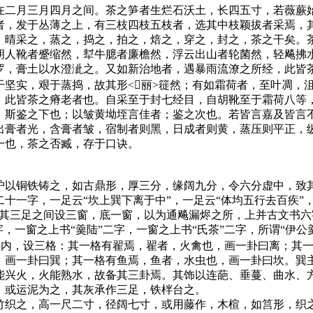
二月三月四月之间。茶之笋者生烂石沃土，长四五寸，若薇蕨
者，发于丛薄之上，有三枝四枝五枝者，选其中枝颖拔者采焉，
。晴采之，蒸之，捣之，拍之，焙之，穿之，封之，茶之干矣。
胡人靴者蹙缩然，犎牛臆者廉檐然，浮云出山者轮菌然，轻飚拂
罗，膏土以水澄泚之。又如新治地者，遇暴雨流潦之所经，此皆
干坚实，艰于蒸捣，故其形<丽>簁然；有如霜荷者，至叶凋，
，此皆茶之瘠老者也。自采至于封七经目，自胡靴至于霜荷八等
，斯鉴之下也；以皱黄坳垤言佳者；鉴之次也。若皆言嘉及皆言
出膏者光，含膏者皱，宿制者则黑，日成者则黄，蒸压则平正，
一也，茶之否臧，存于口诀。
以铜铁铸之，如古鼎形，厚三分，缘阔九分，令六分虚中，致
二十一字，一足云“坎上巽下离于中”，一足云“体均五行去百疾”
。其三足之间设三窗，底一窗，以为通飚漏烬之所，上并古文书六
字，一窗之上书“羹陆”二字，一窗之上书“氏茶”二字，所谓“伊公
其内，设三格：其一格有翟焉，翟者，火禽也，画一卦曰离；其
，画一卦曰巽；其一格有鱼焉，鱼者，水虫也，画一卦曰坎。巽
能兴火，火能熟水，故备其三卦焉。其饰以连葩、垂蔓、曲水、
，或运泥为之，其灰承作三足，铁柈台之。
织之，高一尺二寸，径阔七寸，或用藤作，木楦，如筥形，织