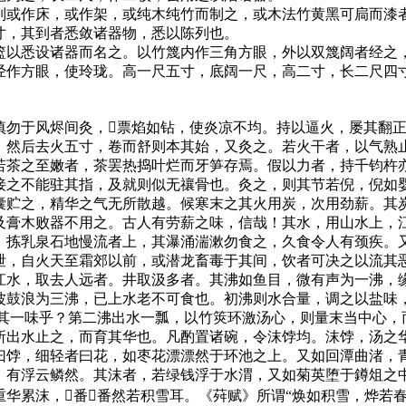
或作床，或作架，或纯木纯竹而制之，或木法竹黄黑可扃而漆
寸，其到者悉敛诸器物，悉以陈列也。
以悉设诸器而名之。以竹篾内作三角方眼，外以双篾阔者经之
经作方眼，使玲珑。高一尺五寸，底阔一尺，高二寸，长二尺四
勿于风烬间灸，票焰如钻，使炎凉不均。持以逼火，屡其翻正
，然后去火五寸，卷而舒则本其始，又灸之。若火干者，以气熟
若茶之至嫩者，茶罢热捣叶烂而牙笋存焉。假以力者，持千钧杵
接之不能驻其指，及就则似无禳骨也。灸之，则其节若倪，倪如
囊贮之，精华之气无所散越。候寒末之其火用炭，次用劲薪。其
及膏木败器不用之。古人有劳薪之味，信哉！其水，用山水上，
，拣乳泉石地慢流者上，其瀑涌湍漱勿食之，久食令人有颈疾。
泄，自火天至霜郊以前，或潜龙畜毒于其间，饮者可决之以流其
江水，取去人远者。井取汲多者。其沸如鱼目，微有声为一沸，
波鼓浪为三沸，已上水老不可食也。初沸则水合量，调之以盐味
钟其一味乎？第二沸出水一瓢，以竹筴环激汤心，则量末当中心，
所出水止之，而育其华也。凡酌置诸碗，令沫饽均。沫饽，汤之
曰饽，细轻者曰花，如枣花漂漂然于环池之上。又如回潭曲渚，
，有浮云鳞然。其沫者，若绿钱浮于水渭，又如菊英堕于鐏俎之
重华累沫，番番然若积雪耳。《荈赋》所谓“焕如积雪，烨若春