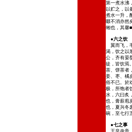
第一煮水沸
以贮之，以
煮水一升，
啜不消亦然
缃也，其馨
●
六之饮
翼而飞，毛
渴，饮之以
公，齐有晏
徒，皆饮焉
茶、饼茶者
姜、枣、橘
俗不已。於
极，所饱者
水，六曰炙
也，膏薪庖
也，夏兴冬
碗，至七行
●
七之事
王皇炎帝。