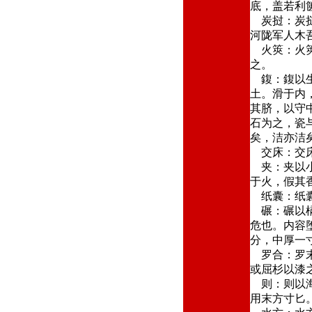
底，盖若利
炭挝：炭挝
河陇军人木
火筴：火筴
之。
鍑：鍑以生
土。滑于内
其脐，以守
石为之，瓷
矣，洁亦洁
交床：交床
夹：夹以小
于火，假其
纸囊：纸囊
碾：碾以橘
危也。内容
分，中厚一
罗合：罗末
或屈杉以漆
则：则以海
用末方寸匕