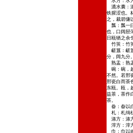
水方：水方
漉水囊：漉
铁腥涩也。
之，裁碧缣
瓢：瓢一曰
也，口阔胫
日瓯牺之余
竹筴：竹筴
鹾簋：鹾簋
分，阔九分
熟盂：熟盂
碗：碗，越
不然。若邢
邢瓷白而茶
东瓯。瓯，
益茶，茶作
茶。
畚：畚以白
札：札缉栟
涤方：涤方
滓方：滓方
巾：巾以絁