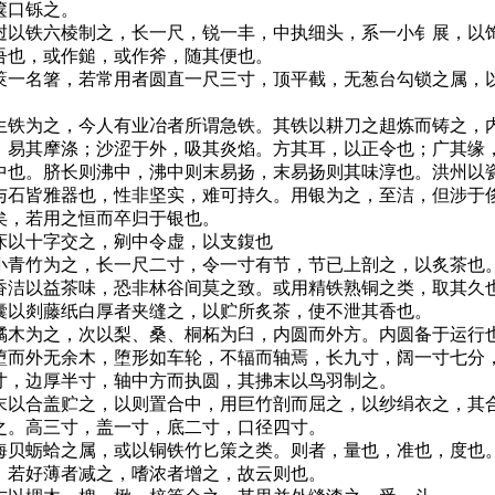
箧口铄之。
以铁六棱制之，长一尺，锐一丰，中执细头，系一小钅展，以
吾也，或作鎚，或作斧，随其便也。
一名箸，若常用者圆直一尺三寸，顶平截，无葱台勾锁之属，
铁为之，今人有业冶者所谓急铁。其铁以耕刀之趄炼而铸之，
，易其摩涤；沙涩于外，吸其炎焰。方其耳，以正令也；广其缘
中也。脐长则沸中，沸中则末易扬，末易扬则其味淳也。洪州以
与石皆雅器也，性非坚实，难可持久。用银为之，至洁，但涉于
矣，若用之恒而卒归于银也。
以十字交之，剜中令虚，以支鍑也
青竹为之，长一尺二寸，令一寸有节，节已上剖之，以炙茶也
香洁以益茶味，恐非林谷间莫之致。或用精铁熟铜之类，取其久
以剡藤纸白厚者夹缝之，以贮所炙茶，使不泄其香也。
木为之，次以梨、桑、桐柘为臼，内圆而外方。内圆备于运行
堕而外无余木，堕形如车轮，不辐而轴焉，长九寸，阔一寸七分
寸，边厚半寸，轴中方而执圆，其拂末以鸟羽制之。
以合盖贮之，以则置合中，用巨竹剖而屈之，以纱绢衣之，其
之。高三寸，盖一寸，底二寸，口径四寸。
贝蛎蛤之属，或以铜铁竹匕策之类。则者，量也，准也，度也
。若好薄者减之，嗜浓者增之，故云则也。