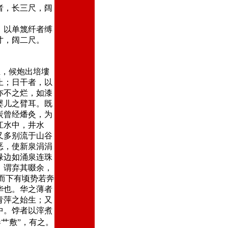
者，长三尺，阔
，以单篾纤者缚
寸，阔二尺。
，候炮出培塿
止；日干者，以
亦不之烂，如漆
婴儿之臂耳。既
炭曾经燔灸，为
江水中，井水
又多别流于山谷
恶，使新泉涓涓
缘边如涌泉连珠
，谓弃其啜余，
而下有顷势若奔
华也。华之薄者
青萍之始生；又
中。饽者以滓煮
艹敷”，有之。