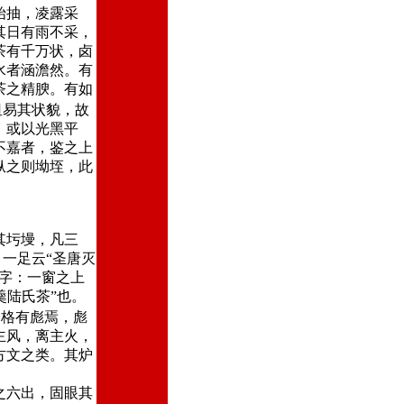
始抽，凌露采
其日有雨不采，
茶有千万状，卤
水者涵澹然。有
茶之精腴。有如
沮易其状貌，故
，或以光黑平
不嘉者，鉴之上
纵之则坳垤，此
其圬墁，凡三
，一足云“圣唐灭
字：一窗之上
羹陆氏茶”也。
一格有彪焉，彪
主风，离主火，
方文之类。其炉
之六出，固眼其