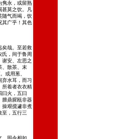
为隽永，或留熟
渴甚莫之饮。凡
英随气而竭，饮
况其广乎！其色
远矣哉。至若救
农氏，间于鲁周
、谢安、左思之
茶、散茶、末
茶。或用葱、
间弃水耳，而习
，所着者衣衣精
四曰火，五曰
，膻鼎腥瓯非器
，操艰搅遽非煮
数至，五行三
。
文。园令相如。