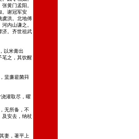
。张黄门孟阳。
俶。谢冠军安
姚虞洪。北地傅
。河内山谦之。
谭济。齐世祖武
，以米膏出
子芼之，其饮醒
，蜚廉雚菌荈
皆浇灌取尽，曜
，无所备，不
，及安去，纳杖
其妻，著平上