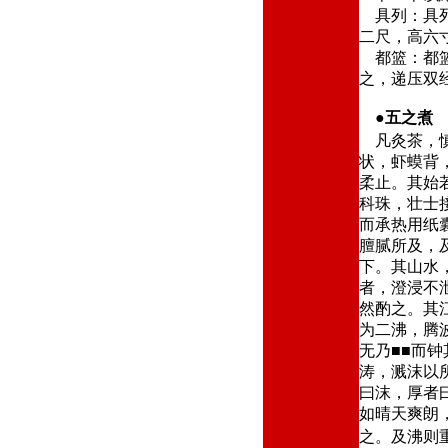
具列：具列
二尺，高六
都篮：都篮
之，递压双
●
五之煮
凡灸茶，慎
状，虾蟆背
柔止。其始
科珠，壮士
而承热用纸
膻腻所及，
下。其山水
者，澄浸不
然酌之。其
为二沸，腾
无乃■■而
涛，溅沫以
曰沫，厚者
如晴天爽朗
之。及沸则