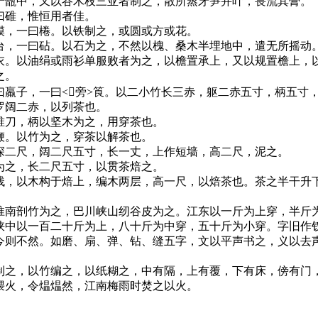
于甑中，又以谷木枝三亚者制之，散所蒸牙笋并叶，畏流其膏。
碓，惟恒用者佳。
，一曰棬。以铁制之，或圆或方或花。
，一曰砧。以石为之，不然以槐、桑木半埋地中，遣无所摇动
。以油绢或雨衫单服败者为之，以檐置承上，又以规置檐上，
之。
羸子，一曰<旁>筤。以二小竹长三赤，躯二赤五寸，柄五寸
罗阔二赤，以列茶也。
刀，柄以坚木为之，用穿茶也。
。以竹为之，穿茶以解茶也。
二尺，阔二尺五寸，长一丈，上作短墙，高二尺，泥之。
之，长二尺五寸，以贯茶焙之。
，以木构于焙上，编木两层，高一尺，以焙茶也。茶之半干升
南剖竹为之，巴川峡山纫谷皮为之。江东以一斤为上穿，半斤
峡中以一百二十斤为上，八十斤为中穿，五十斤为小穿。字旧作钗
今则不然。如磨、扇、弹、钻、缝五字，文以平声书之，义以去
之，以竹编之，以纸糊之，中有隔，上有覆，下有床，傍有门
煨火，令煴煴然，江南梅雨时焚之以火。