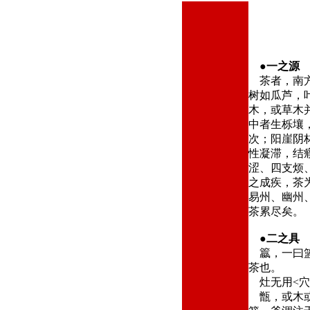
●
一之源
茶者，南方
树如瓜芦，
木，或草木
中者生栎壤
次；阳崖阴
性凝滞，结
涩、四支烦
之成疾，茶
易州、幽州
茶累尽矣。
●
二之具
籝，一曰篮
茶也。
灶无用<穴
甑，或木或