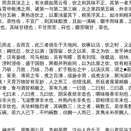
，而弃其沫之上，有水膜如黑云母，饮之则其味不正。其第一者
备育华救沸之用。诸第一与第二第三碗，次之第四第五碗，外非
酌分五碗，乘热连饮之，以重浊凝其下，精英浮其上。如冷则精
矣。茶性俭，不宜广，则其味黯澹，且如一满碗，啜半而味寡，
■也。其味甘樌也；不甘而苦，荈也；啜苦咽甘，茶也。
而走，去而言，此三者俱生于天地间。饮啄以活，饮之时，义
浆；蠲忧忿，饮之以酒；荡昏寐，饮之以茶。茶之为饮，发乎神
婴，汉有扬雄、司马相如，吴有韦曜，晋有刘琨、张载远、祖纳
。滂时浸俗，盛于国朝，两都并荆俞间，以为比屋之饮。饮有粗
，乃斫，乃熬，乃炀，乃舂，贮于瓶缶之中，以汤沃焉，谓之■
皮、茱萸、薄荷之等，煮之百沸，或扬令滑，或煮去沫，斯沟渠
戏！天育万物皆有至妙，人之所工，但猎浅易。所庇者屋屋精极
饮食，食与酒皆精极之。茶有九难：一曰造，二曰别，三曰器，
，七曰末，八曰煮，九曰饮。阴采夜焙非造也，嚼味嗅香非别也
炭非火也，飞湍壅潦非水也，外熟内生非炙也，碧粉缥尘非末也
废非饮也。夫珍鲜馥烈者，其碗数三；次之者，碗数五。若坐客
五碗。若六人已下，不约碗数，但阙一人而已，其隽永补所阙人
神农氏。周鲁周公旦。齐相晏婴。汉仙人丹丘子。黄山君司马