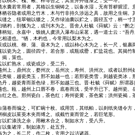
以椆木、槐、楸、梓等合之，其里并外缝漆之，受一斗。
水囊若常用者，其格以生铜铸之，以备水湿，无有苔秽腥涩。
林栖谷隐者或用之竹木，木与竹非持久涉远之具，故用之生铜。
以缝之，纽翠钿以缀之，又作绿油囊以贮之，圆径五寸，柄一寸
牺杓，剖瓠为之，或刊木为之。晋舍人杜毓《荈赋》云：“酌之
薄柄短。永嘉中，馀姚人虞洪入瀑布山采茗，遇一道士云：“吾丹
乞相遗也。”牺，木杓也，今常用以梨木为之。
或以桃、柳、蒲、葵木为之，或以柿心木为之，长一尺，银裹
以瓷为之，圆径四寸。若合形，或瓶或罍，贮盐花也。其揭竹
。揭，策也。
以贮熟水，或瓷或沙，受二升。
州上，鼎州次，婺州次，岳州次，寿州、洪州次。或者以邢州
瓷类银，越瓷类玉，邢不如越一也；若邢瓷类雪，则越瓷类冰，
色丹，越瓷青而茶色绿，邢不如越三也。晋·杜毓《荈赋》所谓器
越也。瓯，越州上口唇不卷，底卷而浅，受半升已下。越州瓷、
白红之色。邢州瓷白，茶色红；寿州瓷黄，茶色紫；洪州瓷褐，
蒲卷而编之，可贮碗十枚。或用筥，其纸帕，以剡纸夹缝令方
榈皮以茱萸木夹而缚之。或截竹束而管之，若巨笔形。
以贮涤洗之余，用楸木合之，制如水方，受八升。
以集诸滓，制如涤方，处五升。
为之，长二尺，作二枚，玄用之以洁诸器。