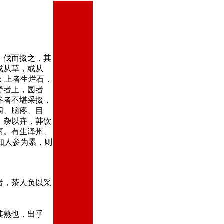
，伐而掇之，其
或从草，或从
：上者生烂石，
野者上，园者
谷者不堪采掇，
闷、脑疼、目
，杂以卉，莽饮
丽。有生泽州、
知人参为累，则
者，茶人负以采
其熟也，出乎