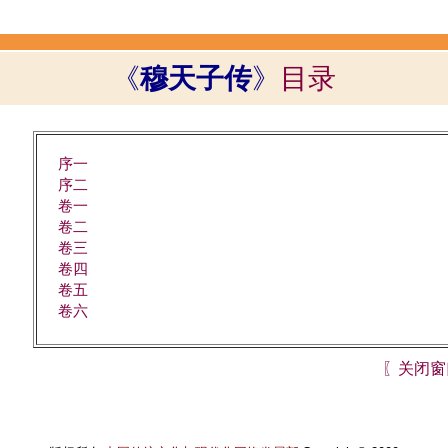
《
穆天子传
》
目录
序一
序二
卷一
卷二
卷三
卷四
卷五
卷六
〖关闭窗