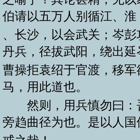
伯请以五万人别循江、淮
、长沙，以会武关；岑彭
丹兵，径拔武阳，绕出延
曹操拒袁绍于官渡，移军
马，用此道也。
然则，用兵慎勿曰：吾
旁趋曲径为也。是以人国