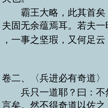
霸王大略，此其首矣！
夫固无余蕴焉耳。若夫一
，一事之坚瑕，又何足云
卷二、〈兵进必有奇道〉
兵只一道耶？曰：不然
言矣。然不得奇道以佐之