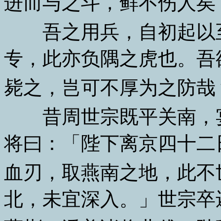
进而与之斗，鲜不伤人矣
吾之用兵，自初起以至
专，此亦负隅之虎也。吾
毙之，岂可不厚为之防哉
昔周世宗既平关南，宴
将曰：「陛下离京四十二
血刃，取燕南之地，此不
北，未宜深入。」世宗卒