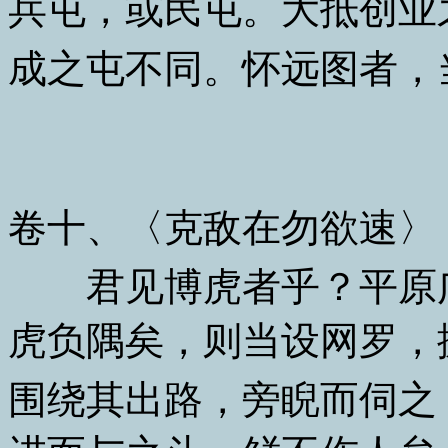
兵屯，或民屯。大抵创业
成之屯不同。怀远图者，
卷十、〈克敌在勿欲速〉
君见博虎者乎？平原广
虎负隅矣，则当设网罗，
围绕其出路，旁睨而伺之