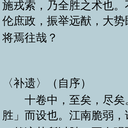
施戎索，乃全胜之术也。
伦庶政，振举远猷，大势
将焉往哉？
〈补遗〉（自序）
十卷中，至矣，尽矣。
胜」而设也。江南脆弱，