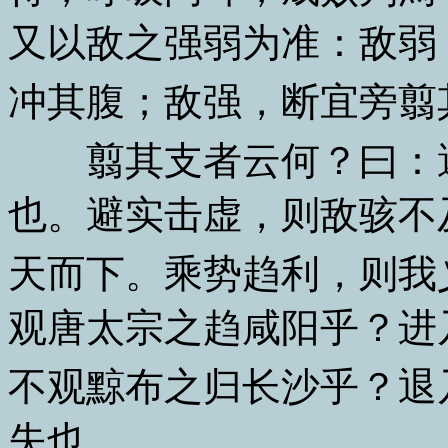
又以敌之强弱为准：敌弱
冲其腹；敌强，断宜旁翦
翦其支者云何？曰：避
也。避实击虚，则敌骇不
天而下。乘势趋利，则我
观唐太宗之趋咸阳乎？进
不观黥布之归长沙乎？退
失也。