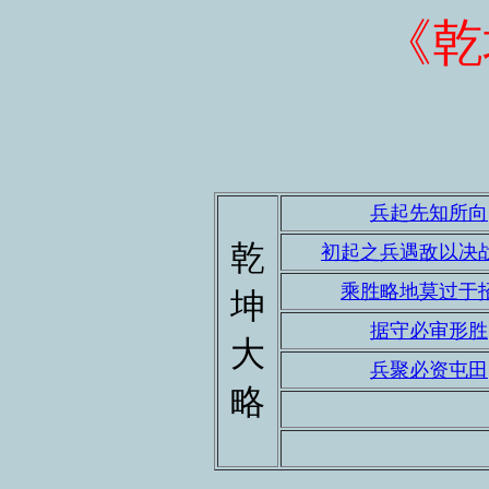
《乾
兵起先知所向
乾
初起之兵遇敌以决
乘胜略地莫过于
坤
据守必审形胜
大
兵聚必资屯田
略