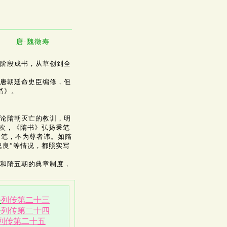
唐·魏徵寿
两阶段成书，从草创到全
，唐朝廷命史臣编修，但
书》。
论隋朝灭亡的教训，明
其次，《隋书》弘扬秉笔
曲笔，不为尊者讳。如隋
忠良”等情况，都照实写
和隋五朝的典章制度，
·
列传第二十三
·
列传第二十四
列传第二十五