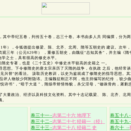
，其中帝纪五卷，列传五十卷，志三十卷。本书由多人共 同编撰，分为
。
1年），令狐德提出修梁、陈、北齐、北周、隋等五朝史的 建议。次年
观三年（公元629年） ，重修五朝史，由魏征“总知其务”，并主编《隋
学之士，具有很高的修史水平。
隋史专著，也是《二十五史》中修史水平较高的史籍之 一。
思想。下令修隋史的唐太宗亲历了灭隋的战争，在执政 之后，他经常谈
以见兴替“的看法。 汲取历史教训，以史为鉴就成了修隋史的指导思想。
，品评人物较少阿附隐讳。主编魏征刚正不阿，他主持编写的纪传 ，较少
不悦诗书”，“暗于大道 ”，隋炀帝矫情饰貌，杀父淫母，“锄诛骨肉，屠剿
大量政治、经济以及科技文化资料。其中十志记载梁、 陈、北齐、北周
魏。
卷三十一··
志第二十六 地理下
卷五十八·
卷三十二··
志第二十七 经籍一（经）
卷五十九·
卷三十三··
志第二十八 经籍二 史
卷六十 ··