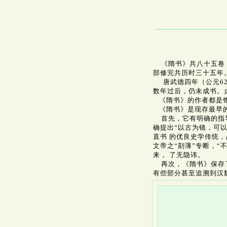
《隋书》共八十五卷
部修完共历时三十五年
唐武德四年（公元62
数年过后，仍未成书。贞
《隋书》的作者都是饱
《隋书》是现存最早的
首先，它有明确的指导
确提出“以古为镜，可
直书 的优良史学传统
文帝之“刻薄”专断，“
来， 了无隐讳。
再次，《隋书》保存了
有些部分甚至追溯到汉