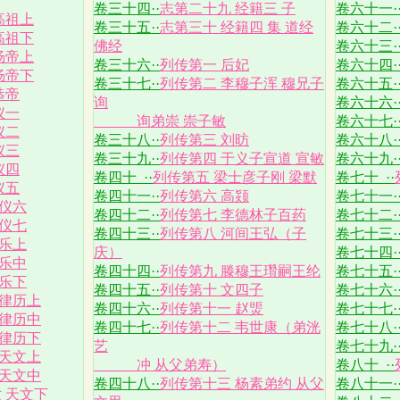
卷三十四··
志第二十九 经籍三 子
卷六十一·
高祖上
卷三十五··
志第三十 经籍四 集 道经
卷六十二·
高祖下
佛经
卷六十三·
炀帝上
卷三十六··
列传第一 后妃
卷六十四·
炀帝下
卷三十七··
列传第二 李穆子浑 穆兄子
卷六十五·
恭帝
询
卷六十六·
仪一
询弟崇 崇子敏
卷六十七·
仪二
卷三十八··
列传第三 刘昉
卷六十八·
仪三
卷三十九··
列传第四 于义子宣道 宣敏
卷六十九·
仪四
卷四十 ··
列传第五 梁士彦子刚 梁默
卷七十 ··
仪五
卷四十一··
列传第六 高颎
卷七十一·
礼仪六
卷四十二··
列传第七 李德林子百药
卷七十二·
礼仪七
卷四十三··
列传第八 河间王弘（子
卷七十三·
音乐上
庆）
卷七十四·
音乐中
卷四十四··
列传第九 滕穆王瓚嗣王纶
卷七十五·
音乐下
卷四十五··
列传第十 文四子
卷七十六·
 律历上
卷四十六··
列传第十一 赵煚
卷七十七·
 律历中
卷四十七··
列传第十二 韦世康（弟洸
卷七十八·
 律历下
艺
卷七十九·
 天文上
冲 从父弟寿）
卷八十 ··
 天文中
卷四十八··
列传第十三 杨素弟约 从父
卷八十一·
 天文下