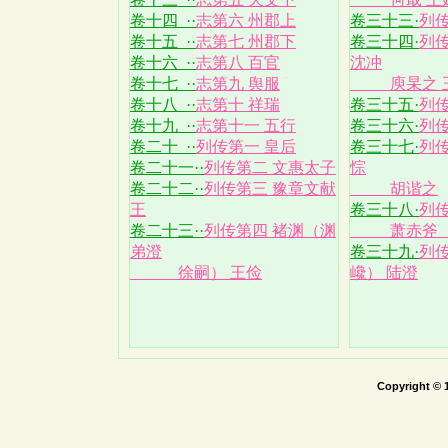
卷十四 ··
志第六 州郡上
卷三十三·
列传
卷十五 ··
志第七 州郡下
卷三十四·
列传
卷十六 ··
志第八 百官
沈冲
卷十七 ··
志第九 舆服
庾杲之 
卷十八 ··
志第十 祥瑞
卷三十五·
列
卷十九 ··
志第十一 五行
卷三十六·
列传
卷二十 ··
列传第一 皇后
卷三十七·
列传
卷二十一··
列传第二 文惠太子
悰
卷二十二··
列传第三 豫章文献
胡谐之
王
卷三十八·
列
卷二十三··
列传第四 褚渊（渊
萧赤斧（
弟澄
卷三十九·
列
徐嗣） 王俭
巉） 陆澄
Copyright © 