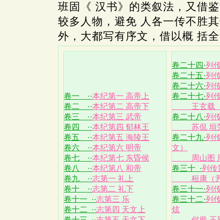
班固《 汉书》的类叙法，又借
较多人物，避免 人各一传不胜
外，大都写有序文，借以概 括
卷二十四·
列传
卷二十五·
列传
卷二十六·
列
卷一 ··
本纪第一 高帝上
卷二十七·
列传
卷二 ··
本纪第二 高帝下
王玄载（
卷三 ··
本纪第三 武帝
卷二十八·
列传
卷四 ··
本纪第四 郁林王
苏侃 垣
卷五 ··
本纪第五 海陵王
卷二十九·
列
卷六 ··
本纪第六 明帝
文）
卷七 ··
本纪第七 东昏侯
周山图 周
卷八 ··
本纪第八 和帝
卷三十 ·
列传
卷九 ··
志第一 礼上
桓康（尹略
卷十 ··
志第二 礼下
卷三十一·
列传
卷十一 ··
志第三 乐
卷三十二·
列传
卷十二 ··
志第四 天文上
炫
卷十三 ··
志第五 天文下
何戢 王延