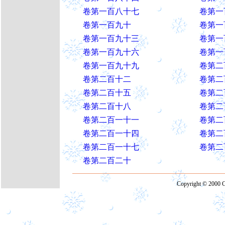
卷第一百八十七
卷第一
卷第一百九十
卷第一
卷第一百九十三
卷第一
卷第一百九十六
卷第一
卷第一百九十九
卷第二
卷第二百十二
卷第二
卷第二百十五
卷第二
卷第二百十八
卷第二
卷第二百一十一
卷第二
卷第二百一十四
卷第二
卷第二百一十七
卷第二
卷第二百二十
Copyright © 2000 Ch