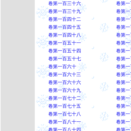
卷第一百三十六
卷第一
卷第一百三十九
卷第一
卷第一百四十二
卷第一
卷第一百四十五
卷第一
卷第一百四十八
卷第一
卷第一百五十一
卷第一
卷第一百五十四
卷第一
卷第一百五十七
卷第一
卷第一百六十
卷第一
卷第一百六十三
卷第一
卷第一百六十六
卷第一
卷第一百六十九
卷第一
卷第一百七十二
卷第一
卷第一百七十五
卷第一
卷第一百七十八
卷第一
卷第一百八十一
卷第一
卷第一百八十四
卷第一