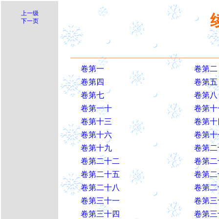
上一级
下一页
卷第一
卷第二
卷第四
卷第五
卷第七
卷第八
卷第一十
卷第十
卷第十三
卷第十
卷第十六
卷第十
卷第十九
卷第二
卷第二十二
卷第二
卷第二十五
卷第二
卷第二十八
卷第二
卷第三十一
卷第三
卷第三十四
卷第三