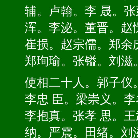
辅。卢翰。李 晟。
浑。李泌。董晋。赵
崔损。赵宗儒。郑余
郑珣瑜。张镒。刘滋
使相二十人。郭子仪
李忠 臣。梁崇义。
李抱真。张孝 思。
纳。严震。田绪。刘