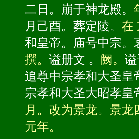
二日。崩于神龙殿。
月己酉。葬定陵。
在
和皇帝。庙号中宗。
撰。
谥册文 。
阙。
谥
追尊中宗孝和大圣皇
宗孝和大圣大昭孝皇
月。改为景龙。景龙
元年。