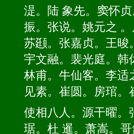
湜。陆 象先。窦怀
振。张说。姚元之 
苏颋。张嘉贞。王晙
宇文融。裴光庭。韩
林甫。牛仙客。李适
见素。崔圆。房琯。
使相八人。源干曜。
琚。杜 暹。萧嵩。哥