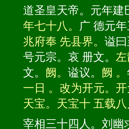
道圣皇天帝。元年建
年七十八。
广 德元
兆府奉 先县界。
谥曰
号元宗。哀 册文。
左
文。
阙。
谥议。
阙 。
一日 。改为开元。
天宝。天宝十 五载
宰相三十四人。刘幽