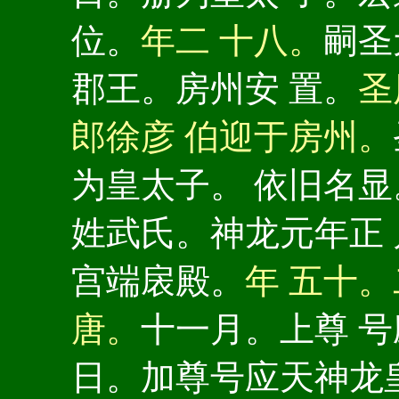
位。
年二 十八。
嗣圣
郡王。房州安 置。
圣
郎徐彦 伯迎于房州。
为皇太子。 依旧名
姓武氏。神龙元年正
宫端扆殿。
年 五十
唐。
十一月。上尊 
日。加尊号应天神龙