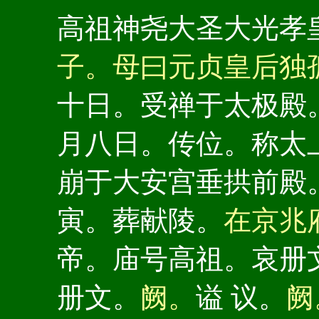
高祖神尧大圣大光孝
子。母曰元贞皇后独
十日。受禅于太极殿
月八日。传位。称太
崩于大安宫垂拱前殿
寅。葬献陵。
在京兆
帝。庙号高祖。哀册
册文。
阙。
谥 议。
阙