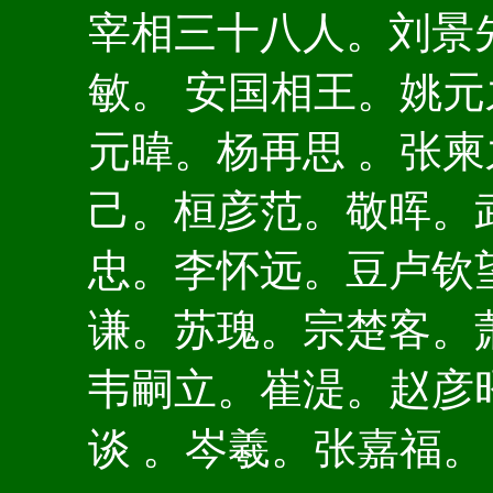
宰相三十八人。刘景
敏。 安国相王。姚
元暐。杨再思 。张
己。桓彦范。敬晖。
忠。李怀远。豆卢钦
谦。苏瑰。宗楚客。
韦嗣立。崔湜。赵彦
谈 。岑羲。张嘉福。