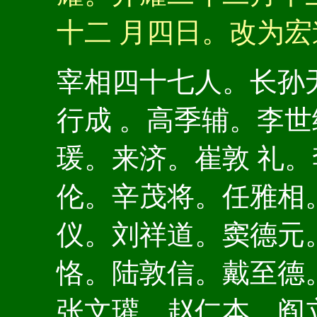
十二 月四日。改为
宰相四十七人。长孙
行成 。高季辅。李
瑗。来济。崔敦 礼
伦。辛茂将。任雅相
仪。刘祥道。窦德元
恪。陆敦信。戴至德
张文瓘。赵仁本。阎