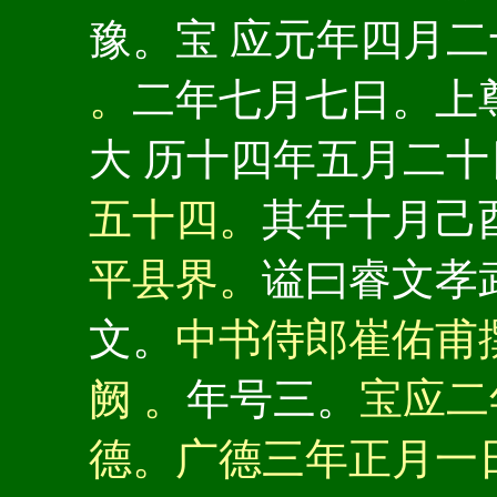
豫。宝 应元年四月
。
二年七月七日。上
大 历十四年五月二
五十四。
其年十月己
平县界。
谥曰睿文孝
文。
中书侍郎崔佑甫
阙 。
年号三。
宝应二
德。广德三年正月一