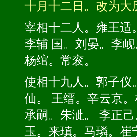
十月十二日。改为大
宰相十二人。雍王适
李辅 国。刘晏。李
杨绾。常衮。
使相十九人。郭子仪
仙。 王缙。辛云京
承嗣。朱泚。 李正
玉。来瑱。马璘。崔