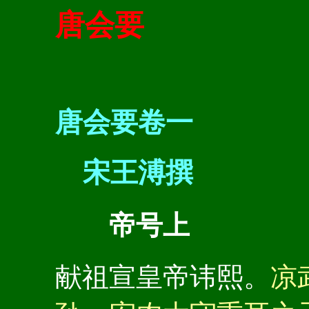
唐会要
唐会要卷一
宋王溥撰
帝号上
献祖宣皇帝讳熙。
凉