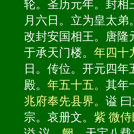
轮。圣历元年。封相
月六日。立为皇太弟
改封安国相王。唐隆
于承天门楼。
年四十
日。传位。开元四年
殿。
年五十五。
其年
兆府奉先县界。
谥 
宗。哀册文。
紫 微
谥 议。
阙。
天宝八载