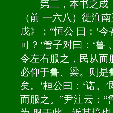
第二，本书之成，
（前 一六八）徙淮南
戊》：“恒公 曰：‘
可？’管子对曰：‘鲁
令左右服之，民从而
必仰于鲁、梁。则是
矣。’桓公曰：‘诺。
而服之。”尹注云：
为 服于此，近其境也