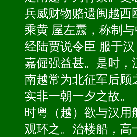
兵威财物赂遗闽越西
乘黄 屋左纛，称制
经陆贾说令臣 服于
嘉倔强益甚。是时，
南越常为北征军后顾
实非一朝一夕之故。《
时粤（越）欲与汉用
观环之。治楼船，高