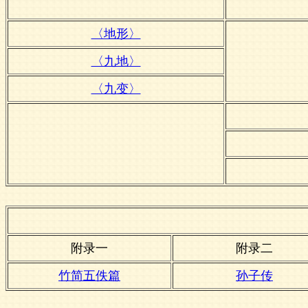
〈地形〉
〈九地〉
〈九变〉
附录一
附录二
竹简五佚篇
孙子传