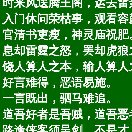
时来风送腾王阁，运去雷
入门休问荣枯事，观看容
官清书吏瘦，神灵庙祝肥
息却雷霆之怒，罢却虎狼
饶人算人之本，输人算人
好言难得，恶语易施。
一言既出，驷马难追。
道吾好者是吾贼，道吾恶
路逢侠客须呈剑，不是才