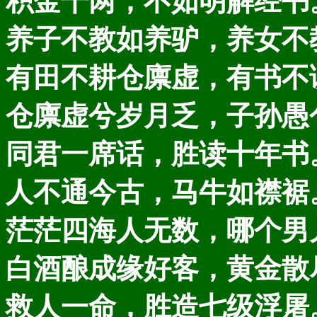
积金千两，不如明解经书
养子不教如养驴，养女不
有田不耕仓廪虚，有书不
仓廪虚兮岁月乏，子孙愚
同君一席话，胜读十年书
人不通今古，马牛如襟裾
茫茫四海人无数，哪个男
白酒酿成缘好客，黄金散
救人一命，胜造七级浮屠