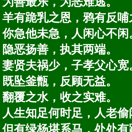
为善最乐，为恶难逃。
羊有跪乳之恩，鸦有反哺
你急他未急，人闲心不闲
隐恶扬善，执其两端。
妻贤夫祸少，子孝父心宽
既坠釜甑，反顾无益。
翻覆之水，收之实难。
人生知足何时足，人老偷
但有绿杨堪系马，处处有