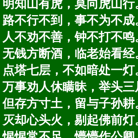
明知山有虎，莫向虎山行
路不行不到，事不为不成
人不劝不善，钟不打不鸣
无钱方断酒，临老始看经
点塔七层，不如暗处一灯
万事劝人休瞒昧，举头三
但存方寸土，留与子孙耕
灭却心头火，剔起佛前灯
惺惺常不足，懵懵作公卿