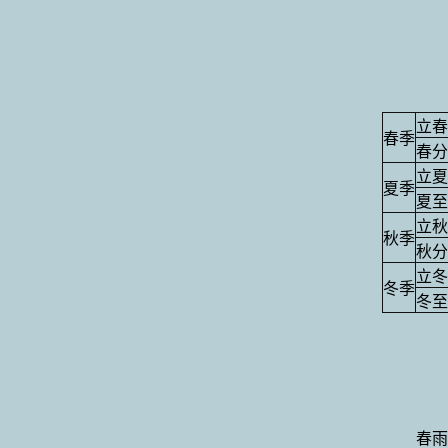
立春
春季
春分
立夏
夏季
夏至
立秋
秋季
秋分
立冬
冬季
冬至
春雨