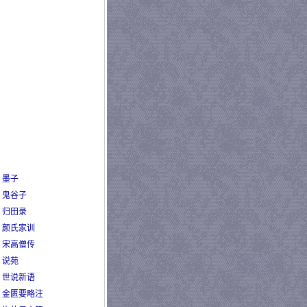
墨子
鬼谷子
归田录
颜氏家训
宋高僧传
说苑
世说新语
金匮要略注