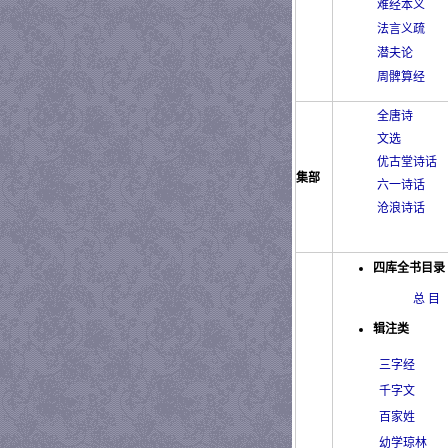
难经本义
法言义疏
潜夫论
周髀算经
全唐诗
文选
优古堂诗话
集部
六一诗话
沧浪诗话
四库全书目录
总 目
辑注类
三字经
千字文
百家姓
幼学琼林