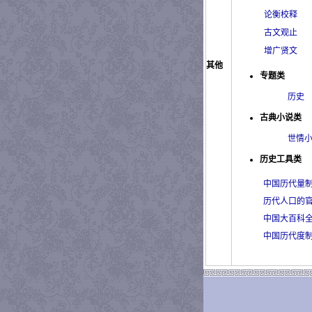
论衡校释
古文观止
增广贤文
其他
专题类
历史
古典小说类
世情
历史工具类
中国历代量
历代人口的
中国大百科
中国历代度