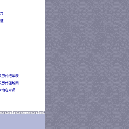
异
证
国历代纪年表
国历代疆域图
今地名对照