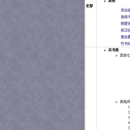
其他
史部
资治
逸周
荆楚
前汉
唐会
竹书
兵书类
武经
其他