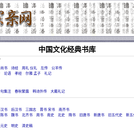
中国文化经典书库
）
尚书
诗经
周礼
仪礼
左传
公羊传
传
论语
孝经
尔雅
孟子
礼记
章句集注
春秋繁露
韩诗外传
大戴礼记
汉书
后汉书
三国志
晋书
宋书
南齐书
陈书
魏书
北齐书
周书
南史
北史
隋书
旧唐书
新唐书
旧五代史
新五
元史
明史
清史稿