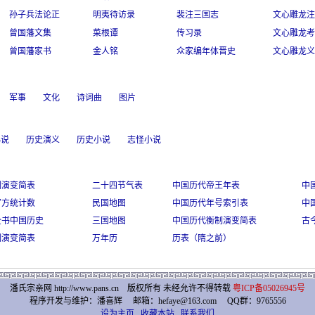
孙子兵法论正
明夷待访录
裴注三国志
文心雕龙注
曾国藩文集
菜根谭
传习录
文心雕龙考
曾国藩家书
金人铭
众家编年体晋史
文心雕龙义
军事
文化
诗词曲
图片
小说
历史演义
历史小说
志怪小说
制演变简表
二十四节气表
中国历代帝王年表
中
官方统计数
民国地图
中国历代年号索引表
中
全书中国历史
三国地图
中国历代衡制演变简表
古
制演变简表
万年历
历表（隋之前）
潘氏宗亲网 http://www.pans.cn 版权所有 未经允许不得转载
粤ICP备05026945号
程序开发与维护：潘喜辉 邮箱：hefaye@163.com QQ群：9765556
设为主页
收藏本站
联系我们