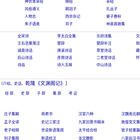
神农本草经
棋经
茶经
风俗通义
鹖冠子
孔丛子
人物志
西京杂记
晏子春秋
朱子语类
邓子
林泉高致集
全宋词
李太白全集
乐府诗集
文
王右丞集笺注
楚辞
楚辞补注
观
诚斋诗话
庚溪诗话
草堂诗话
藏
后山诗话
彦周诗话
二老堂诗话
怀
诗品
诗人玉屑
中山诗话
乾隆《文渊阁记》
）
（
介绍
、
史话
、
经 部
史 部
子 部
集 部
考 证
庄子集解
商君书
汉官六种
汉魏南北朝
孟子全译
史记三家注
九家旧晋书辑本
敦煌变文集
老子校释
世说新语笺疏
太平经合校
管子轻重篇
列子集释
新语校注
龙文鞭影
八家后汉书