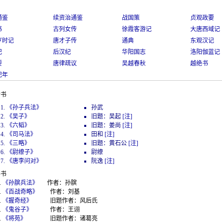
通鉴
续资治通鉴
战国策
贞观政要
书
古列女传
徐霞客游记
大唐西域记
岁时记
唐才子传
通典
东观汉记
纪
后汉纪
华阳国志
洛阳伽蓝记
要
唐律疏议
吴越春秋
越绝书
纪年
七书
《孙子兵法》
孙武
《吴子》
旧题：吴起
[注]
《六韬》
旧题：姜尚
[注]
《司马法》
田和
[注]
《三略》
旧题：黄石公
[注]
《尉缭子》
尉缭
《唐李问对》
阮逸
[注]
兵书
《孙膑兵法》
作者：孙膑
《百战奇略》
作者：刘基
《握奇经》
旧题作者：风后氏
《鬼谷子》
作者：王诩
《将苑》
旧题作者：诸葛亮