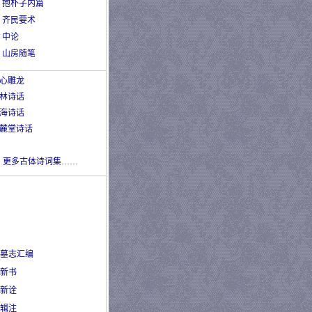
抱朴子内篇
齐民要术
中论
山房随笔
心雕龙
林诗话
海诗话
麓堂诗话
更多古体诗词集……
墓志汇编
新书
新诠
辑注