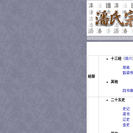
十三经
（
简介
周易
穀梁
经部
其他
四书
二十五史
史记
梁书
辽史
金史