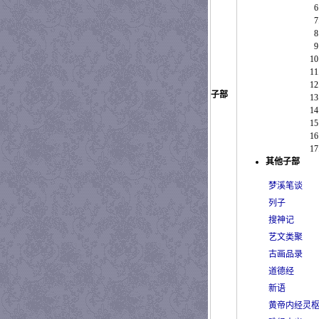
子部
其他子部
梦溪笔谈
列子
搜神记
艺文类聚
古画品录
道德经
新语
黄帝内经灵