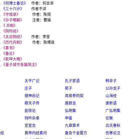
《何博士备论》
作者：何去非
《三十六计》
作者不详
《
守城录
》
作者：陈规
《孙子略解》
注者：曹操
《
兵制
》
《阴符经》
《太白阴经》
作者：
李筌
《历代兵制》
作者：陈傅良
《素书》
《备论》
《乾坤大略》
《墨子城守各篇简注》
太平广记
孔子家语
韩非子
庄子
荀子
公孙龙子
搜神后记
周易参同契
山海经
穆天子传
唐摭言
唐新语
盐铁论
弘明集
广弘明集
钝吟杂录
申鉴
论衡
宣室志
九章算术
吕氏春秋
枢经
黄帝内经素问
备急千金要方
伤寒论注